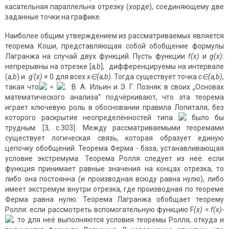
касательная параллельна отрезку (хорде), соединяющему две
заданные точки на графике.
Наиболее общим утверждением из рассматриваемых является
теорема Коши, представляющая собой обобщение формулы
Лагранжа на случай двух функций. Пусть функции
f(x)
и
g(x)
:
непрерывны на отрезке [
a,b
]; дифференцируемы на интервале
(
a,b
) и
g′(x)
≠ 0 для всех
x
∈
(a,b)
. Тогда существует точка
c
∈
(a,b)
,
такая что
=
. В. А. Ильин и Э. Г. Позняк в своих „Основах
математического анализа“ подчёркивают, что эта теорема
играет ключевую роль в обосновании правила Лопиталя, без
которого раскрытие неопределённостей типа
было бы
трудным. [3, с.303]. Между рассматриваемыми теоремами
существует логическая связь, которая образует единую
цепочку обобщений. Теорема Ферма - база, устанавливающая
условие экстремума. Теорема Ролля следует из неё: если
функция принимает равные значения на концах отрезка, то
либо она постоянна (и производная всюду равна нулю), либо
имеет экстремум внутри отрезка, где производная по теореме
Ферма равна нулю. Теорема Лагранжа обобщает теорему
Ролля: если рассмотреть вспомогательную функцию F
(
x
) = f(x)-
,
то для неё выполняются условия теоремы Ролля, откуда и