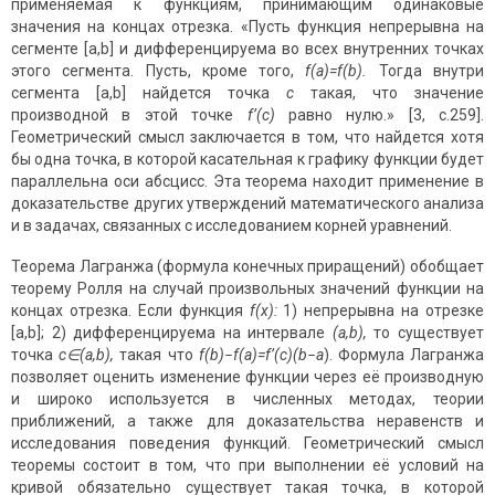
применяемая к функциям, принимающим одинаковые
значения на концах отрезка. «Пусть функция непрерывна на
сегменте [a,b] и дифференцируема во всех внутренних точках
этого сегмента. Пусть, кроме того,
f(
a
)=f(
b
).
Тогда внутри
сегмента [a,b] найдется точка
c
такая, что значение
производной в этой точке
f’(c)
равно нулю.» [3, с.259].
Геометрический смысл заключается в том, что найдется хотя
бы одна точка, в которой касательная к графику функции будет
параллельна оси абсцисс. Эта теорема находит применение в
доказательстве других утверждений математического анализа
и в задачах, связанных с исследованием корней уравнений.
Теорема Лагранжа (формула конечных приращений) обобщает
теорему Ролля на случай произвольных значений функции на
концах отрезка. Если функция
f(x):
1) непрерывна на отрезке
[a,b]; 2) дифференцируема на интервале
(a,b),
то существует
точка
c
∈
(a,b),
такая что
f(b)−f(a)=f’(c)(b−a
). Формула Лагранжа
позволяет оценить изменение функции через её производную
и широко используется в численных методах, теории
приближений, а также для доказательства неравенств и
исследования поведения функций. Геометрический смысл
теоремы состоит в том, что при выполнении её условий на
кривой обязательно существует такая точка, в которой