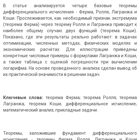
В статье анализируется четыре базовые теоремы
дифференциального исчисления - Ферма, Ролля, Лагранжа и
Коши. Прослеживается, как необходимый признак экстремума
(теорема Ферма) через теорему Ролля и Лагранжа приводит к
наиболее общему случаю двух функций (теорема Коши).
Показано, где эти результаты реально работают: в задачах
оптимизации, численных методах, физических моделях и
экономических расчётах. Для иллюстрации приведены
конкретные числовые примеры с формулами Лагранжа и Коши,
а также таблица с оценкой погрешности при вычислении
логарифма. На основе проведенного анализа сделан вывод об
их практической значимости в решении задач.
Ключевые слова:
теорема Ферма; теорема Ролля; теорема
Лагранжа; теорема Коши; дифференциальное исчисление;
математический анализ; прикладные задачи.
Теоремы, заложившие фундамент дифференциального
исчисления - теоремы Ферма, Ролля, Лагранжа и Коши