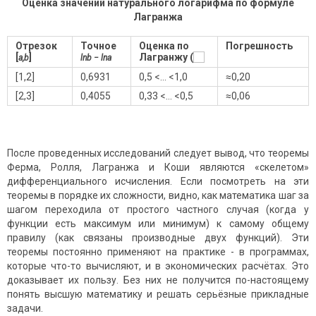
Оценка значений натурального логарифма по формуле
Лагранжа
Отрезок
Точное
Оценка по
Погрешность
[
]
Лагранжу (
a,b
lnb − lna
[1,2]
0,6931
0,5 <… <1,0
≈0,20
[2,3]
0,4055
0,33 <… <0,5
≈0,06
После проведенных исследований следует вывод, что теоремы
Ферма, Ролля, Лагранжа и Коши являются «скелетом»
дифференциального исчисления. Если посмотреть на эти
теоремы в порядке их сложности, видно, как математика шаг за
шагом переходила от простого частного случая (когда у
функции есть максимум или минимум) к самому общему
правилу (как связаны производные двух функций). Эти
теоремы постоянно применяют на практике - в программах,
которые что-то вычисляют, и в экономических расчётах. Это
доказывает их пользу. Без них не получится по-настоящему
понять высшую математику и решать серьёзные прикладные
задачи.