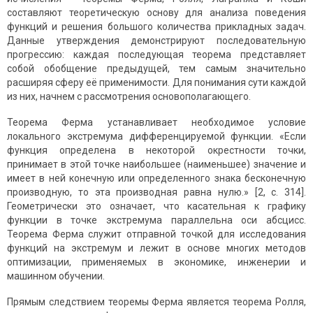
составляют теоретическую основу для анализа поведения
функций и решения большого количества прикладных задач.
Данные утверждения демонстрируют последовательную
прогрессию: каждая последующая теорема представляет
собой обобщение предыдущей, тем самым значительно
расширяя сферу её применимости. Для понимания сути каждой
из них, начнем с рассмотрения основополагающего.
Теорема Ферма устанавливает необходимое условие
локального экстремума дифференцируемой функции. «Если
функция определена в некоторой окрестности точки,
принимает в этой точке наибольшее (наименьшее) значение и
имеет в ней конечную или определенного знака бесконечную
производную, то эта производная равна нулю.» [2, с. 314].
Геометрически это означает, что касательная к графику
функции в точке экстремума параллельна оси абсцисс.
Теорема Ферма служит отправной точкой для исследования
функций на экстремум и лежит в основе многих методов
оптимизации, применяемых в экономике, инженерии и
машинном обучении.
Прямым следствием теоремы Ферма является теорема Ролля,