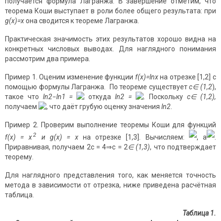
получается формула Лагранжа. В завершение отметим, что
теорема Коши выступает в роли более общего результата: при
g(x)=x
она сводится к теореме Лагранжа.
Практическая значимость этих результатов хорошо видна на
конкретных числовых выводах. Для наглядного понимания
рассмотрим два примера.
Пример 1. Оценим изменение функции
f(x)=lnx
на отрезке [1,2] с
помощью формулы Лагранжа. По теореме существует
c
∈
(1,2
),
такое что
ln2−ln1 =
откуда
ln2 =
.
Поскольку
c
∈
(1,2),
получаем
, что даёт грубую оценку значения
ln2
.
Пример 2. Проверим выполнение теоремы Коши для функций
2
f(x) = х
и g(x) = x
на отрезке [1,3]. Вычисляем:
, а
.
Приравнивая, получаем 2c = 4⇒c = 2
∈
(1,3)
, что подтверждает
теорему.
Для наглядного представления того, как меняется точность
метода в зависимости от отрезка, ниже приведена расчётная
таблица.
Таблица 1.