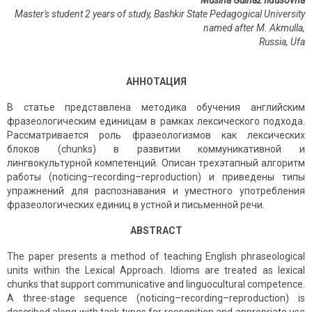
Musina Gulnaz Ildusovna
Master's student 2 years of study, Bashkir State Pedagogical University
named after M. Akmulla,
Russia
,
Ufa
АННОТАЦИЯ
В статье представлена методика обучения английским
фразеологическим единицам в рамках лексического подхода.
Рассматривается роль фразеологизмов как лексических
блоков (chunks) в развитии коммуникативной и
лингвокультурной компетенций. Описан трехэтапный алгоритм
работы (noticing–recording–reproduction) и приведены типы
упражнений для распознавания и уместного употребления
фразеологических единиц в устной и письменной речи.
ABSTRACT
The paper presents a method of teaching English phraseological
units within the Lexical Approach. Idioms are treated as lexical
chunks that support communicative and linguocultural competence.
A three-stage sequence (noticing–recording–reproduction) is