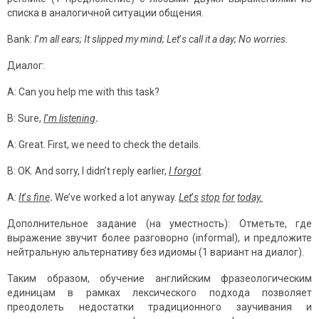
списка в аналогичной ситуации общения.
Bank:
I
’
m all ears; It slipped my mind; Let
’
s call it a day; No worries.
Диалог:
A: Can you help me with this task?
B: Sure,
I
’
m listening
.
A: Great. First, we need to check the details.
B: OK. And sorry, I didn’t reply earlier,
I forgot
.
A:
It
’
s fine
.
We’ve worked a lot anyway.
Let
’
s
stop
for
today
.
Дополнительное задание (на уместность): Отметьте, где
выражение звучит более разговорно (informal), и предложите
нейтральную альтернативу без идиомы (1 вариант на диалог).
Таким образом, обучение английским фразеологическим
единицам в рамках лексического подхода позволяет
преодолеть недостатки традиционного заучивания и