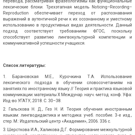
перевода, рассматривая фразеологизмы как функциональные
лексические блоки. Трехэтапная модель Noticing–Recording–
Reproduction обеспечивает переход от распознавания
выражений в аутентичной речи к их осознанному и уместному
использованию в продуктивных видах деятельности. Данный
подход соответствует требованиям ФГОС, поскольку
способствует развитию лингвокультурной компетенции и
коммуникативной успешности учащихся.
Список литературы:
Барановская М.Е., Курочкина Т.А. Использование
лексического подхода в обучении словосочетаниям на
занятиях по иностранному языку // Теория и практика языковой
коммуникации: материалы X Междунар. науч.-метод. конф. Уфа:
Изд-во УГАТУ, 2018. С. 30–38.
Гальскова Н. Д., Гез Н. И. Теория обучения иностранным
языкам: лингводидактика и методика: учеб. пособие. 3-е изд.,
стер. М.: Издательский центр «Академия», 2006. 336 с.
Шерсткова И.А., Халикова Д.Г. Формирование межкультурной