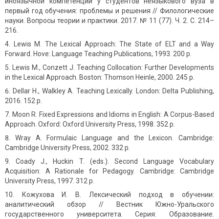
иноязычной компетенции у студентов неязыкового вуза в
первый год обучения: проблемы и решения // Филологические
науки. Вопросы теории и практики. 2017. № 11 (77). Ч. 2. С. 214–
216.
Lewis M. The Lexical Approach: The State of ELT and a Way
Forward. Hove: Language Teaching Publications, 1993. 200 p.
Lewis M., Conzett J. Teaching Collocation: Further Developments
in the Lexical Approach. Boston: Thomson Heinle, 2000. 245 p.
Dellar H., Walkley A. Teaching Lexically. London: Delta Publishing,
2016. 152 p.
Moon R. Fixed Expressions and Idioms in English: A Corpus-Based
Approach. Oxford: Oxford University Press, 1998. 352 p.
Wray A. Formulaic Language and the Lexicon. Cambridge:
Cambridge University Press, 2002. 332 p.
Coady J., Huckin T. (eds.). Second Language Vocabulary
Acquisition: A Rationale for Pedagogy. Cambridge: Cambridge
University Press, 1997. 312 p.
Кожухова И. В. Лексический подход в обучении:
аналитический обзор // Вестник Южно-Уральского
государственного университета. Серия: Образование.