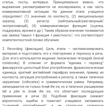
статьи, посты, интервью. Принципиально важно, что
выражение рассматривается не изолированно, а как часть
коммуникативной ситуации. На данном этапе учащиеся
определяют: (1) значение по контексту, (2) эмоциональную
окраску, (3) регистр (нейтральный/разговорный/
экспрессивный), (4) коммуникативную функцию (оценка,
поддержка, ирония и др.). Таким образом значение понимается
как связка “смысл + функция + уместность”, что соответствует
компетентностной логике обучения.
2. Recording (фиксация). Цель этапа – систематизировать
материал и подготовить его к повторению и переносу в речь.
Для этого используется ведение лексических тетрадей (lexical
notebooks). В отличие от формата “идиома = перевод”
фиксируется целостный блок употребления: фразеологическая
единица, краткий английский парафраз значения, пример из
контекста, ситуация употребления и регистр, а также типичное
окружение (collocates) и грамматическая рамка. Например,
записывается не только
break
the
ice
, но и типичное расширение
tell
a
joke
to
break
the
ice
, что облегчает последующее
применение в речи [6]. Подобная фиксация снижает
вероятность ошибок и помогает учащимся запоминать
“сценарий употребления”, а не отдельное словарное