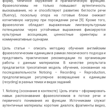
форму, типичное окружение и прагматическую функцию.
Фразеологизмы не только повышают аутентичность
высказывания, но и способствуют развитию беглости речи
(fluency), поскольку опора на готовые блоки снижает
когнитивную нагрузку при порождении речи [9]. Кроме того,
фразеология обладает выраженным лингвокультурным
потенциалом: через устойчивые выражения фиксируются
культурные ассоциации, ценностные ориентиры и
коммуникативные сценарии.
Цель статьи – описать методику обучения английским
фразеологическим единицам в рамках лексического подхода и
представить практические рекомендации по организации
работы с данным материалом. В качестве результата
предлагается трехэтапная модель обучения, основанная на
последовательности Noticing – Recording – Reproduction,
предполагающая регулярное возвращение к единицам
(recycling) в разных темах и видах заданий.
1. Noticing (осознание в контексте). Цель этапа – сформировать
навык распознавания фразеологизмов в потоке речи и
первичного понимания их функции. Источниками служат
аутентичные материалы: короткие диалоги, фрагменты видео,