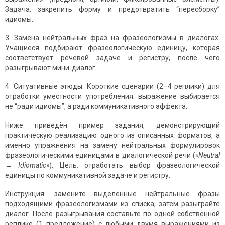
Задача: закрепить форму и предотвратить “пересборку”
идиомы.
3. Замена нейтральных фраз на фразеологизмы в диалогах.
Учащиеся подбирают фразеологическую единицу, которая
соответствует речевой задаче и регистру, после чего
разыгрывают мини-диалог.
4. Ситуативные этюды. Короткие сценарии (2–4 реплики) для
отработки уместности употребления: выражение выбирается
не “ради идиомы”, а ради коммуникативного эффекта.
Ниже приведён пример задания, демонстрирующий
практическую реализацию одного из описанных форматов, а
именно упражнения на замену нейтральных формулировок
фразеологическими единицами в диалогической речи (
«
Neutral
→
Idiomatic»
). Цель: отработать выбор фразеологической
единицы по коммуникативной задаче и регистру.
Инструкция: замените выделенные нейтральные фразы
подходящими фразеологизмами из списка, затем разыграйте
диалог. После разыгрывания составьте по одной собственной
реплике (1 предложение) с любыми двумя выражениями из