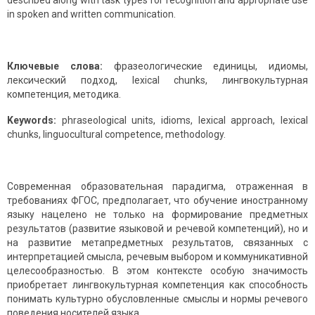
described along with task types for recognition and appropriate use
in spoken and written communication.
Ключевые слова:
фразеологические единицы, идиомы,
лексический подход, lexical chunks, лингвокультурная
компетенция, методика.
Keywords:
phraseological units, idioms, lexical approach, lexical
chunks, linguocultural competence, methodology.
Современная образовательная парадигма, отраженная в
требованиях ФГОС, предполагает, что обучение иностранному
языку нацелено не только на формирование предметных
результатов (развитие языковой и речевой компетенций), но и
на развитие метапредметных результатов, связанных с
интерпретацией смысла, речевым выбором и коммуникативной
целесообразностью. В этом контексте особую значимость
приобретает лингвокультурная компетенция как способность
понимать культурно обусловленные смыслы и нормы речевого
поведения носителей языка.