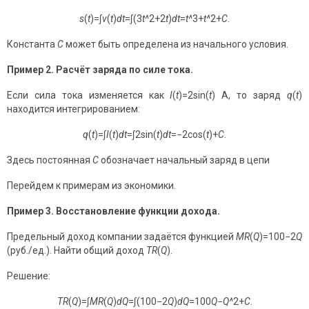
s
(
t
)=∫
v
(
t
)
dt
=∫(3
t
^
2+2
t
)
dt
=
t
^
3+
t
^
2+
C
.
Константа
C
может быть определена из начального условия.
Пример 2. Расчёт заряда по силе тока.
Если сила тока изменяется как
I
(
t
)=2sin(
t
) А, то заряд
q
(
t
)
находится интегрированием:
q
(
t
)=∫
I
(
t
)
dt
=∫2sin(
t
)
dt
=−2cos(
t
)+
C
.
Здесь постоянная
C
обозначает начальный заряд в цепи
Перейдем к примерам из экономики.
Пример 3. Восстановление функции дохода.
Предельный доход компании задаётся функцией
MR
(
Q
)=100−2
Q
(руб./ед.). Найти общий доход
TR
(
Q
).
Решение:
TR
(
Q
)=∫
MR
(
Q
)
dQ
=∫(100−2
Q
)
dQ
=100
Q
−
Q^
2+
C
.