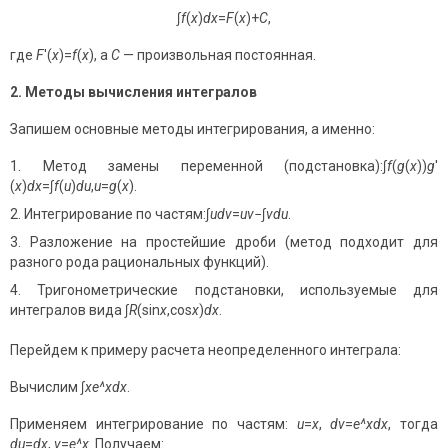
∫
f
(
x
)
dx
=
F
(
x
)+
C
,
где
F
′(
x
)=
f
(
x
), а
C
— произвольная постоянная.
2. Методы вычисления интегралов
Запишем основные методы интегрирования, а именно:
Метод замены переменной (подстановка):∫
f
(
g
(
x
))
g
′
(
x
)
dx
=∫
f
(
u
)
du
,
u
=
g
(
x
).
Интегрирование по частям:∫
udv
=
uv
−∫
vdu
.
Разложение на простейшие дроби (метод подходит для
разного рода рациональных функций).
Тригонометрические подстановки, используемые для
интегралов вида ∫
R
(sin
x
,cos
x
)
dx
.
Перейдем к примеру расчета неопределенного интеграла:
Вычислим ∫
xe^xdx
.
Применяем интегрирование по частям:
u
=
x
,
dv
=
e^xdx
, тогда
du
=
dx
,
v
=
e^x
. Получаем: