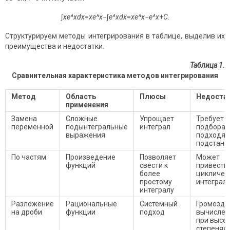
∫
xe^xdx
=
xe^x
−∫
e^xdx
=
xe^x
−
e^x
+
C
.
Структурируем методы интегрирования в таблице, выделив их
преимущества и недостатки.
Таблица 1.
Сравнительная характеристика методов интегрирования
Метод
Область
Плюсы
Недоста
применения
Замена
Сложные
Упрощает
Требует
переменной
подынтегральные
интеграл
подбора
выражения
подходя
подстано
По частям
Произведение
Позволяет
Может
функций
свести к
привести 
более
цикличес
простому
интеграл
интегралу
Разложение
Рациональные
Системный
Громоздк
на дроби
функции
подход
вычислен
при высо
степенях