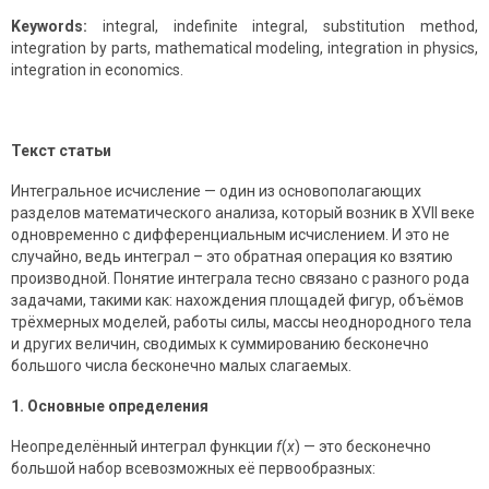
Keywords:
integral, indefinite integral, substitution method,
integration by parts, mathematical modeling, integration in physics,
integration in economics.
Текст статьи
Интегральное исчисление — один из основополагающих
разделов математического анализа, который возник в XVII веке
одновременно с дифференциальным исчислением. И это не
случайно, ведь интеграл – это обратная операция ко взятию
производной. Понятие интеграла тесно связано с разного рода
задачами, такими как: нахождения площадей фигур, объёмов
трёхмерных моделей, работы силы, массы неоднородного тела
и других величин, сводимых к суммированию бесконечно
большого числа бесконечно малых слагаемых.
1. Основные определения
Неопределённый интеграл функции
f
(
x
) — это бесконечно
большой набор всевозможных её первообразных: