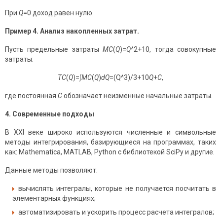
При
Q
=0 доход равен нулю.
Пример 4. Анализ накопленных затрат.
Пусть предельные затраты
MC
(
Q
)=
Q^
2+10, тогда совокупные
затраты:
TC
(
Q
)=∫
MC
(
Q
)
dQ
=(Q^3)/3+10
Q
+
C
,
где постоянная
C
обозначает неизменные начальные затраты.
4. Современные подходы
В XXI веке широко используются численные и символьные
методы интегрирования, базирующиеся на программах, таких
как: Mathematica, MATLAB, Python с библиотекой SciPy и другие.
Данные методы позволяют:
вычислять интегралы, которые не получается посчитать в
элементарных функциях;
автоматизировать и ускорить процесс расчета интегралов;