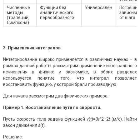
Численные
Функции без
Универсален
Погрешно
методы
аналитического
зависимо
(трапеций,
первообразного
от шага
Симпсона)
3. Применения интегралов
Интегрирование широко применяется в различных науках – в
рамках данной работы рассмотрим применение интегрального
исчисления в физике и экономике, в обоих разделах
используется понятие того, что интеграл позволяет
восстановить функцию, у которой брали производную.
Для начала рассмотрим два физических примера.
Пример 1. Восстановление пути по скорости.
Пусть скорость тела задана функцией
v
(
t
)=3
t^
2+2
t
(м/с). Найти
закон движения
s
(
t
).
Решение: