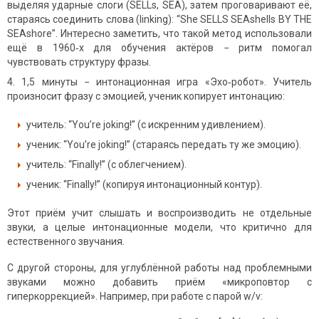
выделяя ударные слоги (SELLs, SEA), затем проговаривают её,
стараясь соединить слова (linking): “She SELLS SEAshells BY THE
SEAshore”. Интересно заметить, что такой метод использовали
ещё в 1960‑х для обучения актёров − ритм помогал
чувствовать структуру фразы.
1,5 минуты − интонационная игра «Эхо‑робот». Учитель
произносит фразу с эмоцией, ученик копирует интонацию:
учитель: “You’re joking!” (с искренним удивлением).
ученик: “You’re joking!” (стараясь передать ту же эмоцию).
учитель: “Finally!” (с облегчением).
ученик: “Finally!” (копируя интонационный контур).
Этот приём учит слышать и воспроизводить не отдельные
звуки, а целые интонационные модели, что критично для
естественного звучания.
С другой стороны, для углублённой работы над проблемными
звуками можно добавить приём «микроповтор с
гиперкоррекцией». Например, при работе с парой w/v: