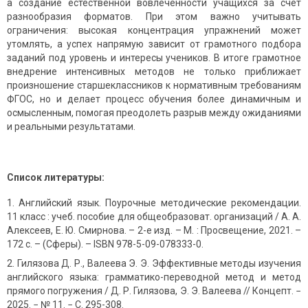
а создание естественной вовлечённости учащихся за счёт
разнообразия форматов. При этом важно учитывать
ограничения: высокая концентрация упражнений может
утомлять, а успех напрямую зависит от грамотного подбора
заданий под уровень и интересы учеников. В итоге грамотное
внедрение интенсивных методов не только приближает
произношение старшеклассников к нормативным требованиям
ФГОС, но и делает процесс обучения более динамичным и
осмысленным, помогая преодолеть разрыв между ожиданиями
и реальными результатами.
Список литературы:
Английский язык. Поурочные методические рекомендации.
11 класс : учеб. пособие для общеобразоват. организаций / А. А.
Алексеев, Е. Ю. Смирнова. – 2-е изд. – М. : Просвещение, 2021. –
172 с. – (Сферы). – ISBN 978-5-09-078333-0.
Гилязова Д. Р., Валеева Э. Э. Эффективные методы изучения
английского языка: грамматико-переводной метод и метод
прямого погружения / Д. Р. Гилязова, Э. Э. Валеева // Концепт. −
2025. − № 11. − С. 295-308.