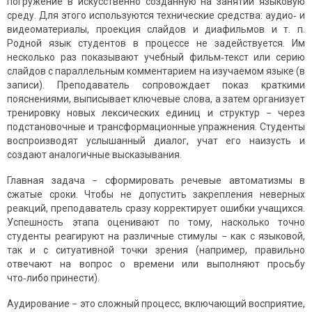
погружение в искусственно созданную на занятии языковую
среду. Для этого используются технические средства: аудио‑ и
видеоматериалы, проекция слайдов и диафильмов и т. п.
Родной язык студентов в процессе не задействуется. Им
несколько раз показывают учебный фильм‑текст или серию
слайдов с параллельным комментарием на изучаемом языке (в
записи). Преподаватель сопровождает показ краткими
пояснениями, выписывает ключевые слова, а затем организует
тренировку новых лексических единиц и структур − через
подстановочные и трансформационные упражнения. Студенты
воспроизводят услышанный диалог, учат его наизусть и
создают аналогичные высказывания.
Главная задача − сформировать речевые автоматизмы в
сжатые сроки. Чтобы не допустить закрепления неверных
реакций, преподаватель сразу корректирует ошибки учащихся.
Успешность этапа оценивают по тому, насколько точно
студенты реагируют на различные стимулы − как с языковой,
так и с ситуативной точки зрения (например, правильно
отвечают на вопрос о времени или выполняют просьбу
что‑либо принести).
Аудирование − это сложный процесс, включающий восприятие,