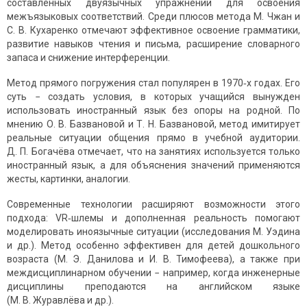
составленных двуязычных упражнений для освоения
межъязыковых соответствий. Среди плюсов метода М. Чжан и
С. В. Кухаренко отмечают эффективное освоение грамматики,
развитие навыков чтения и письма, расширение словарного
запаса и снижение интерференции.
Метод прямого погружения стал популярен в 1970‑х годах. Его
суть − создать условия, в которых учащийся вынужден
использовать иностранный язык без опоры на родной. По
мнению О. В. Базвановой и Т. Н. Базвановой, метод имитирует
реальные ситуации общения прямо в учебной аудитории.
Д. П. Богачёва отмечает, что на занятиях используется только
иностранный язык, а для объяснения значений применяются
жесты, картинки, аналогии.
Современные технологии расширяют возможности этого
подхода: VR‑шлемы и дополненная реальность помогают
моделировать иноязычные ситуации (исследования M. Уэдина
и др.). Метод особенно эффективен для детей дошкольного
возраста (М. Э. Данилова и И. В. Тимофеева), а также при
междисциплинарном обучении − например, когда инженерные
дисциплины преподаются на английском языке
(М. В. Журавлёва и др.).