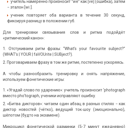
учитель намеренно произносит “we” как [ve] (ошибка), затем
− эталон [wiː].
ученик повторяет оба варианта в течение 30 секунд,
фиксируя разницу в положении губ.
Для тренировки связывания слов и ритма подойдёт
«ритмический канон»:
Отстукиваем ритм фразы: “What’s your favourite subject?”
(WHAT’s | YOUR | faVOUrite | SUBject?).
Проговариваем фразу в том же ритме, постепенно ускоряясь.
А чтобы разнообразить тренировку и снять напряжение,
используем фонетические игры:
«Угадай слово по ударению»: учитель произносит ‘photograph
вместо pho‘tograph, ученики исправляют ошибку.
«Битва дикторов»: читаем один абзац в разных стилях − как
диктор новостей (чётко), ведущий ток‑шоу (эмоционально),
шёпотом (будто на экзамене).
Микроцикл фонетической разминки (5-7 минут ежедневно)