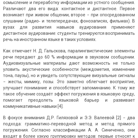
осмысление и переработку информации из устного сообщения.
Различают два его вида: контактное и дистантное. Первое
возникает при живом общении, второе − при опосредованном
слушании (радио‑ и телепередачах, фонозаписях, фильмах). В
вузах для развития навыков аудирования применяют
дистантное аудирование: студенты тренируются воспринимать
речь на иностранном языке в таких условиях.
Как отмечает Н. Д. Гальскова, паралингвистические элементы
речи передают до 60 % информации в звуковом сообщении.
Аудиовизуальные материалы дают возможность не только
уловить акустические особенности (междометия, изменение
тона, паузы), но и увидеть сопутствующие визуальные сигналы
− жесты, мимику, позы. Это заметно облегчает восприятие,
улучшает понимание и способствует запоминанию. К тому же
такое обучение создаёт эффект погружения в языковую среду,
помогает преодолеть языковой барьер и развивает
коммуникативные навыки [4].
В фокусе внимания Д.Р. Гилязовой и Э.Э. Валеевой [2] − два
подхода: грамматико‑переводной метод и метод прямого
погружения. Согласно классификации А. А. Синиченко, они
входят в более узкую группировку методов: первые относят к