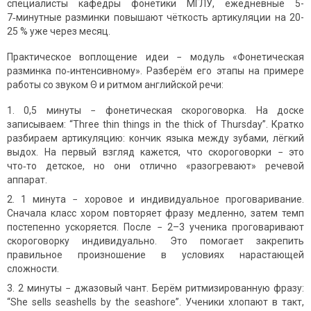
специалисты кафедры фонетики МГЛУ, ежедневные 5-
7‑минутные разминки повышают чёткость артикуляции на 20-
25 % уже через месяц.
Практическое воплощение идеи − модуль «Фонетическая
разминка по‑интенсивному». Разберём его этапы на примере
работы со звуком Θ и ритмом английской речи:
0,5 минуты − фонетическая скороговорка. На доске
записываем: “Three thin things in the thick of Thursday”. Кратко
разбираем артикуляцию: кончик языка между зубами, лёгкий
выдох. На первый взгляд кажется, что скороговорки − это
что‑то детское, но они отлично «разогревают» речевой
аппарат.
1 минута − хоровое и индивидуальное проговаривание.
Сначала класс хором повторяет фразу медленно, затем темп
постепенно ускоряется. После − 2–3 ученика проговаривают
скороговорку индивидуально. Это помогает закрепить
правильное произношение в условиях нарастающей
сложности.
2 минуты − джазовый чант. Берём ритмизированную фразу:
“She sells seashells by the seashore”. Ученики хлопают в такт,