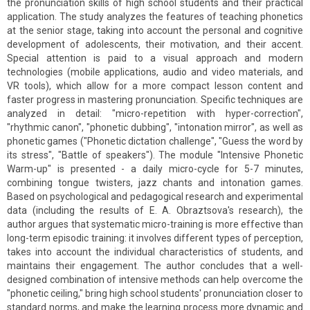
the pronunciation skills of high school students and their practical
application. The study analyzes the features of teaching phonetics
at the senior stage, taking into account the personal and cognitive
development of adolescents, their motivation, and their accent.
Special attention is paid to a visual approach and modern
technologies (mobile applications, audio and video materials, and
VR tools), which allow for a more compact lesson content and
faster progress in mastering pronunciation. Specific techniques are
analyzed in detail: "micro-repetition with hyper-correction",
"rhythmic canon", "phonetic dubbing", "intonation mirror", as well as
phonetic games ("Phonetic dictation challenge", "Guess the word by
its stress", "Battle of speakers"). The module "Intensive Phonetic
Warm-up" is presented - a daily micro-cycle for 5-7 minutes,
combining tongue twisters, jazz chants and intonation games.
Based on psychological and pedagogical research and experimental
data (including the results of E. A. Obraztsova's research), the
author argues that systematic micro-training is more effective than
long-term episodic training: it involves different types of perception,
takes into account the individual characteristics of students, and
maintains their engagement. The author concludes that a well-
designed combination of intensive methods can help overcome the
"phonetic ceiling," bring high school students' pronunciation closer to
standard norms, and make the learning process more dynamic and