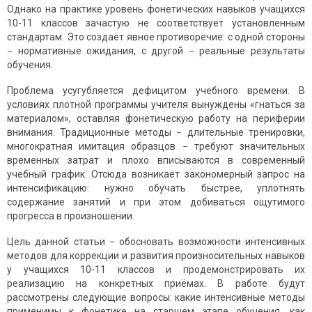
Однако на практике уровень фонетических навыков учащихся
10-11 классов зачастую не соответствует установленным
стандартам. Это создаёт явное противоречие: с одной стороны
− нормативные ожидания, с другой − реальные результаты
обучения.
Проблема усугубляется дефицитом учебного времени. В
условиях плотной программы учителя вынуждены «гнаться за
материалом», оставляя фонетическую работу на периферии
внимания. Традиционные методы − длительные тренировки,
многократная имитация образцов − требуют значительных
временных затрат и плохо вписываются в современный
учебный график. Отсюда возникает закономерный запрос на
интенсификацию: нужно обучать быстрее, уплотнять
содержание занятий и при этом добиваться ощутимого
прогресса в произношении.
Цель данной статьи − обосновать возможности интенсивных
методов для коррекции и развития произносительных навыков
у учащихся 10-11 классов и продемонстрировать их
реализацию на конкретных приёмах. В работе будут
рассмотрены следующие вопросы: какие интенсивные методы
применимы к фонетике на старшем этапе обучения, как