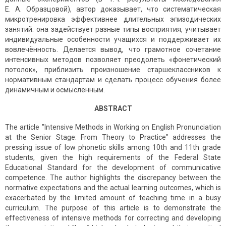
Е. А. Образцовой), автор доказывает, что систематическая
микротренировка эффективнее длительных эпизодических
занятий: она задействует разные типы восприятия, учитывает
индивидуальные особенности учащихся и поддерживает их
вовлечённость. Делается вывод, что грамотное сочетание
интенсивных методов позволяет преодолеть «фонетический
потолок», приблизить произношение старшеклассников к
нормативным стандартам и сделать процесс обучения более
динамичным и осмысленным.
ABSTRACT
The article "Intensive Methods in Working on English Pronunciation
at the Senior Stage: From Theory to Practice" addresses the
pressing issue of low phonetic skills among 10th and 11th grade
students, given the high requirements of the Federal State
Educational Standard for the development of communicative
competence. The author highlights the discrepancy between the
normative expectations and the actual learning outcomes, which is
exacerbated by the limited amount of teaching time in a busy
curriculum. The purpose of this article is to demonstrate the
effectiveness of intensive methods for correcting and developing