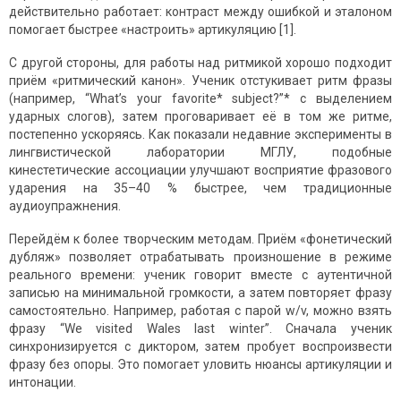
действительно работает: контраст между ошибкой и эталоном
помогает быстрее «настроить» артикуляцию [1].
С другой стороны, для работы над ритмикой хорошо подходит
приём «ритмический канон». Ученик отстукивает ритм фразы
(например, “What’s your favorite* subject?”* с выделением
ударных слогов), затем проговаривает её в том же ритме,
постепенно ускоряясь. Как показали недавние эксперименты в
лингвистической лаборатории МГЛУ, подобные
кинестетические ассоциации улучшают восприятие фразового
ударения на 35–40 % быстрее, чем традиционные
аудиоупражнения.
Перейдём к более творческим методам. Приём «фонетический
дубляж» позволяет отрабатывать произношение в режиме
реального времени: ученик говорит вместе с аутентичной
записью на минимальной громкости, а затем повторяет фразу
самостоятельно. Например, работая с парой w/v, можно взять
фразу “We visited Wales last winter”. Сначала ученик
синхронизируется с диктором, затем пробует воспроизвести
фразу без опоры. Это помогает уловить нюансы артикуляции и
интонации.