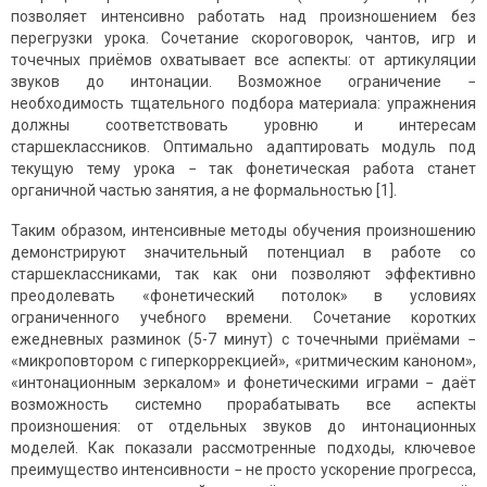
позволяет интенсивно работать над произношением без
перегрузки урока. Сочетание скороговорок, чантов, игр и
точечных приёмов охватывает все аспекты: от артикуляции
звуков до интонации. Возможное ограничение −
необходимость тщательного подбора материала: упражнения
должны соответствовать уровню и интересам
старшеклассников. Оптимально адаптировать модуль под
текущую тему урока − так фонетическая работа станет
органичной частью занятия, а не формальностью [1].
Таким образом, интенсивные методы обучения произношению
демонстрируют значительный потенциал в работе со
старшеклассниками, так как они позволяют эффективно
преодолевать «фонетический потолок» в условиях
ограниченного учебного времени. Сочетание коротких
ежедневных разминок (5-7 минут) с точечными приёмами −
«микроповтором с гиперкоррекцией», «ритмическим каноном»,
«интонационным зеркалом» и фонетическими играми − даёт
возможность системно прорабатывать все аспекты
произношения: от отдельных звуков до интонационных
моделей. Как показали рассмотренные подходы, ключевое
преимущество интенсивности − не просто ускорение прогресса,