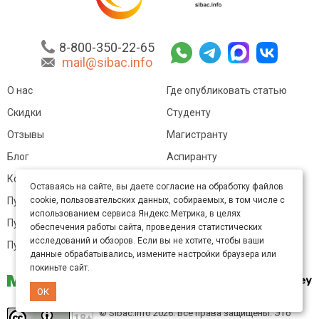
8-800-350-22-65
mail@sibac.info
О нас
Где опубликовать статью
Скидки
Студенту
Отзывы
Магистранту
Блог
Аспиранту
Контакты
Педагогу
Оставаясь на сайте, вы даете согласие на обработку файлов
cookie, пользовательских данных, собираемых, в том числе с
Публикация в ВАК
Политика обработки
персональных данных
использованием сервиса Яндекс.Метрика, в целях
Публикация в РИНЦ
обеспечения работы сайта, проведения статистических
Договор оферты
исследований и обзоров. Если вы не хотите, чтобы ваши
Публикация в ЕГПНИ
данные обрабатывались, измените настройки браузера или
покиньте сайт.
ОК
© Sibac.info 2026. Все права защищены.
Это