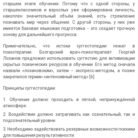
старшем этапе обучения. Потому что с одной стороны, у
старшеклассников и взрослых уже сформирована личность,
накоплен значительный объём знаний, есть стремление
познавать мир через общение. С другой стороны, у них уже
имеется базовая языковая подготовка − это создаёт прочную
основу для дальнейшего прогресса.
Примечательно, что истоки суггестопедии лежат в
психотерапии. Болгарский врач‑психотерапевт Георгий
Лозанов предложил использовать суггестию для активизации
скрытых психических ресурсов в обучении. Его метод сначала
назвали «лозановским», затем − экспресс‑методом, а позже
закрепился термин «интенсивный метод» [6].
Принципы суггестопедии:
Обучение должно проходить в лёгкой, непринуждённой
атмосфере.
Воздействие должно затрагивать как сознательный, так и
подсознательный уровни.
Необходимо задействовать резервные возможности психики
для повышения результативности.