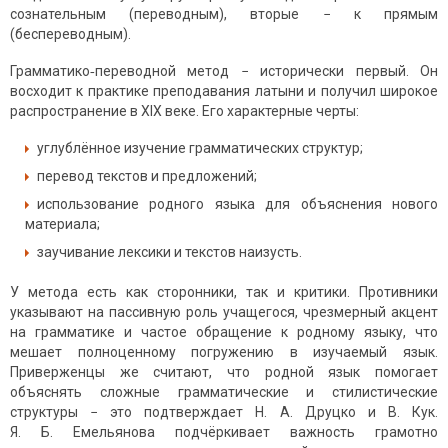
сознательным (переводным), вторые − к прямым
(беспереводным).
Грамматико‑переводной метод − исторически первый. Он
восходит к практике преподавания латыни и получил широкое
распространение в XIX веке. Его характерные черты:
углублённое изучение грамматических структур;
перевод текстов и предложений;
использование родного языка для объяснения нового
материала;
заучивание лексики и текстов наизусть.
У метода есть как сторонники, так и критики. Противники
указывают на пассивную роль учащегося, чрезмерный акцент
на грамматике и частое обращение к родному языку, что
мешает полноценному погружению в изучаемый язык.
Приверженцы же считают, что родной язык помогает
объяснять сложные грамматические и стилистические
структуры − это подтверждает Н. А. Друцко и В. Кук.
Я. Б. Емельянова подчёркивает важность грамотно