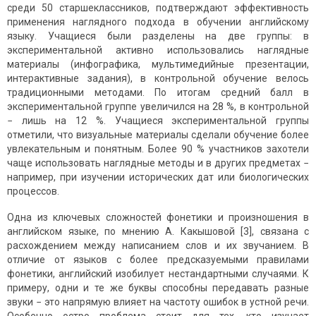
среди 50 старшеклассников, подтверждают эффективность
применения наглядного подхода в обучении английскому
языку. Учащиеся были разделены на две группы: в
экспериментальной активно использовались наглядные
материалы (инфографика, мультимедийные презентации,
интерактивные задания), в контрольной обучение велось
традиционными методами. По итогам средний балл в
экспериментальной группе увеличился на 28 %, в контрольной
− лишь на 12 %. Учащиеся экспериментальной группы
отметили, что визуальные материалы сделали обучение более
увлекательным и понятным. Более 90 % участников захотели
чаще использовать наглядные методы и в других предметах −
например, при изучении исторических дат или биологических
процессов.
Одна из ключевых сложностей фонетики и произношения в
английском языке, по мнению А. Какышовой [3], связана с
расхождением между написанием слов и их звучанием. В
отличие от языков с более предсказуемыми правилами
фонетики, английский изобилует нестандартными случаями. К
примеру, одни и те же буквы способны передавать разные
звуки − это напрямую влияет на частоту ошибок в устной речи.