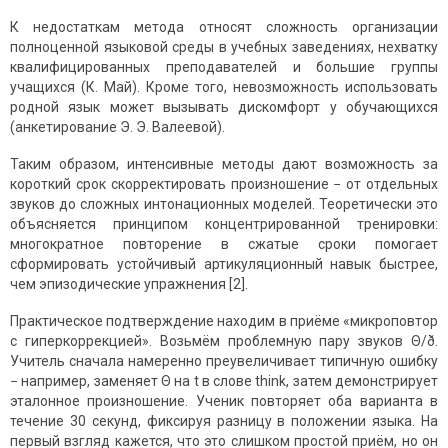
К недостаткам метода относят сложность организации
полноценной языковой среды в учебных заведениях, нехватку
квалифицированных преподавателей и большие группы
учащихся (К. Май). Кроме того, невозможность использовать
родной язык может вызывать дискомфорт у обучающихся
(анкетирование Э. Э. Валеевой).
Таким образом, интенсивные методы дают возможность за
короткий срок скорректировать произношение − от отдельных
звуков до сложных интонационных моделей. Теоретически это
объясняется принципом концентрированной тренировки:
многократное повторение в сжатые сроки помогает
сформировать устойчивый артикуляционный навык быстрее,
чем эпизодические упражнения [2].
Практическое подтверждение находим в приёме «микроповтор
с гиперкоррекцией». Возьмём проблемную пару звуков Θ/ð.
Учитель сначала намеренно преувеличивает типичную ошибку
− например, заменяет Θ на t в слове think, затем демонстрирует
эталонное произношение. Ученик повторяет оба варианта в
течение 30 секунд, фиксируя разницу в положении языка. На
первый взгляд кажется, что это слишком простой приём, но он