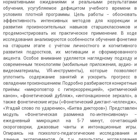
нормативными ожиданиями и реальными результатами
обучения, усугубляемое дефицитом учебного времени в
условиях плотной программы. Цель работы − обосновать
эффективность интенсивных методов для коррекции и
развития произносительных навыков старшеклассников и
продемонстрировать их практическое применение. В ходе
исследования анализируются особенности обучения фонетике
на старшем этапе с учётом личностного и когнитивного
развития подростков, их мотивации и сформированного
акцента. Особое внимание уделяется наглядному подходу и
современным технологиям (мобильные приложения, аудио‑ и
видеоматериалы, VR‑инструменты), которые позволяют
уплотнить содержание занятий и ускорить прогресс в
овладении произношением. Подробно разбираются конкретные
приёмы: «микроповтор с гиперкоррекцией», «ритмический
канон», «фонетический дубляж», «интонационное зеркало», а
также фонетические игры («Фонетический диктант‑челлендж»,
«Угадай слово по ударению», «Битва дикторов»). Представлен
модуль «Фонетическая разминка по‑интенсивному» −
ежедневный микроцикл на 5-7 минут, сочетающий
скороговорки, джазовые чанты и интонационные игры.
Опираясь на психолого‑педагогические исследования и
данные экспериментов (в т. ч. результаты исследования