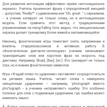
Для развития интонации эффективен приём «интонационное
зеркало». Учитель произносит фразу с определённой эмоцией
− допустим, “Really?” с удивлением или “Oh, great…” с сарказмом,
− а ученик копирует не только слова, но и интонационную
модель. Если сравнить этот метод с традиционными
упражнениями на rising/falling tone, видно, что эмоциональная
окраска делает тренировку более живой и запоминающейся.
Наконец, фонетические игры помогают снять напряжение и
вовлечь старшеклассников в активную работу. В
«Фонетическом диктанте‑челлендже» ученики записывают
транскрипцию слов или коротких фраз на скорость под
диктовку. Например: [θɪŋk], [ðəʊ], [wiː]. Это тренирует не только
слух, но и знание фонетических символов.
Игра «Угадай слово по ударению» заставляет сосредоточиться
на ритмике языка. Учитель читает слова с намеренно
смещённым ударением − например, ‘photograph вместо
pho‘tograph − а ученики «исправляют» ошибку. Это особенно
полезно для слов с подвижным ударением, где ошибка может
изменить смысл.
А «Битва дикторов» превращает чтение текста в творческий