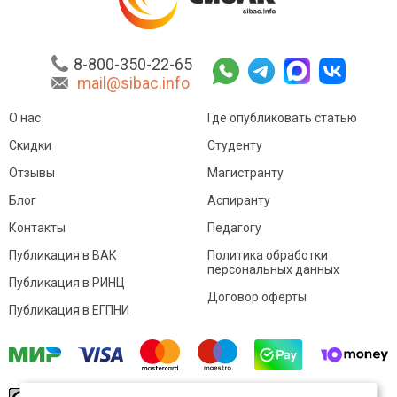
8-800-350-22-65
mail@sibac.info
О нас
Где опубликовать статью
Скидки
Студенту
Отзывы
Магистранту
Блог
Аспиранту
Контакты
Педагогу
Публикация в ВАК
Политика обработки
персональных данных
Публикация в РИНЦ
Договор оферты
Публикация в ЕГПНИ
© Sibac.info 2026. Все права защищены.
Это