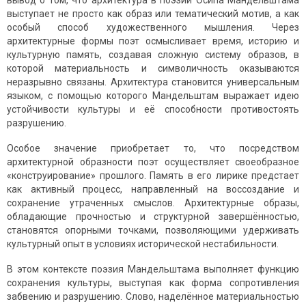
вывод о том, что архитектура в поэзии Осипа Мандельштама
выступает не просто как образ или тематический мотив, а как
особый способ художественного мышления. Через
архитектурные формы поэт осмысливает время, историю и
культурную память, создавая сложную систему образов, в
которой материальность и символичность оказываются
неразрывно связаны. Архитектура становится универсальным
языком, с помощью которого Мандельштам выражает идею
устойчивости культуры и её способности противостоять
разрушению.
Особое значение приобретает то, что посредством
архитектурной образности поэт осуществляет своеобразное
«конструирование» прошлого. Память в его лирике предстает
как активный процесс, направленный на воссоздание и
сохранение утраченных смыслов. Архитектурные образы,
обладающие прочностью и структурной завершённостью,
становятся опорными точками, позволяющими удерживать
культурный опыт в условиях исторической нестабильности.
В этом контексте поэзия Мандельштама выполняет функцию
сохранения культуры, выступая как форма сопротивления
забвению и разрушению. Слово, наделённое материальностью