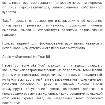
выполняют творческие задания (интервью по ролям, пересказ
от лица персонажа/автора, мини-сочинение собственного
куплета).
Такой переход от восприятия информации к её созданию
стимулирует речевую активность, формирует умение
выражать мысли и способствует развитию рефлексивных
навыков.
Пример заданий для формирования аудитивных навыков с
использованием аутентичного песенного материала:
Adele – «Someone Like You» [8].
Песня “Someone Like You” подходит для учащихся старшего
звена, так как затрагивает понятные подросткам темы любви,
утраты и воспоминаний, содержит эмоционально насыщенный,
но лексически доступный текст с выражениями, полезными для
развития разговорной речи и навыков письма. Песня
стимулирует обсуждение чувств, позволяет работать с
прошедшими временами, условными конструкциями и лексикой
отношений; кроме того, её медленный темп облегчает
восприятие.