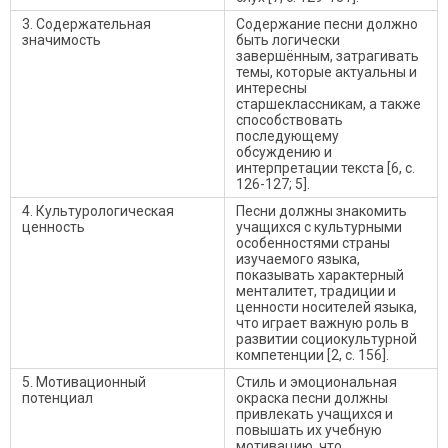
3. Содержательная
Содержание песни должно
значимость
быть логически
завершённым, затрагивать
темы, которые актуальны и
интересны
старшеклассникам, а также
способствовать
последующему
обсуждению и
интерпретации текста [6, с.
126-127; 5].
4. Культурологическая
Песни должны знакомить
ценность
учащихся с культурными
особенностями страны
изучаемого языка,
показывать характерный
менталитет, традиции и
ценности носителей языка,
что играет важную роль в
развитии социокультурной
компетенции [2, с. 156].
5. Мотивационный
Стиль и эмоциональная
потенциал
окраска песни должны
привлекать учащихся и
повышать их учебную
мотивацию, что