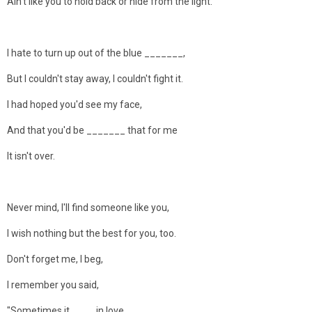
Ain't like you to hold back or hide from the light.
I hate to turn up out of the blue _______,
But I couldn't stay away, I couldn't fight it.
I had hoped you'd see my face,
And that you'd be _______ that for me
It isn't over.
Never mind, I'll find someone like you,
I wish nothing but the best for you, too.
Don't forget me, I beg,
I remember you said,
"Sometimes it ____ in love,