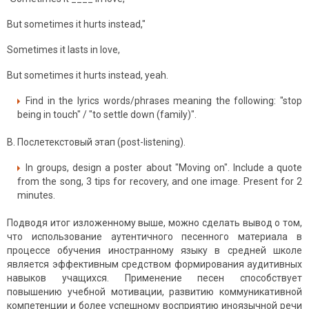
But sometimes it hurts instead,"
Sometimes it lasts in love,
But sometimes it hurts instead, yeah.
Find in the lyrics words/phrases meaning the following: "stop
being in touch" / "to settle down (family)".
В. Послетекстовый этап (post-listening).
In groups, design a poster about "Moving on". Include a quote
from the song, 3 tips for recovery, and one image. Present for 2
minutes.
Подводя итог изложенному выше, можно сделать вывод о том,
что использование аутентичного песенного материала в
процессе обучения иностранному языку в средней школе
является эффективным средством формирования аудитивных
навыков учащихся. Применение песен способствует
повышению учебной мотивации, развитию коммуникативной
компетенции и более успешному восприятию иноязычной речи