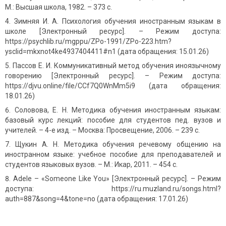
М.: Высшая школа, 1982. – 373 с.
Зимняя И. А. Психология обучения иностранным языкам в
школе [Электронный ресурс]. – Режим доступа:
https://psychlib.ru/mgppu/ZPo-1991/ZPo-223.htm?
ysclid=mkxnot4ke4937404411#n1 (дата обращения: 15.01.26)
Пассов Е. И. Коммуникативный метод обучения иноязычному
говорению [Электронный ресурс]. – Режим доступа:
https://djvu.online/file/CCf7Q0WnMm5i9 (дата обращения:
18.01.26)
Соловова, Е. Н. Методика обучения иностранным языкам:
базовый курс лекций: пособие для студентов пед. вузов и
учителей. – 4-е изд. – Москва: Просвещение, 2006. – 239 с.
Щукин А. Н. Методика обучения речевому общению на
иностранном языке: учебное пособие для преподавателей и
студентов языковых вузов. – М.: Икар, 2011. – 454 с.
Adele – «Someone Like You» [Электронный ресурс]. – Режим
доступа: https://ru.muzland.ru/songs.html?
auth=887&song=4&tone=no (дата обращения: 17.01.26)