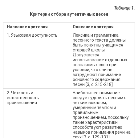
Таблица 1.
Критерии отбора аутентичных песен
Название критерия
Описание критерия
1. Языковая доступность
Лексика и грамматика
песенного текста должны
быть понятны учащимся
старшей школы.
Допускается
использование отдельных
незнакомых слов при
условии, что они не
затрудняют понимание
основного содержания
песни [3, с. 215-218].
2. Чёткость и
Наибольшее внимание
естественность
следует уделять песням с
произношения
чётким вокалом,
умеренным темпом и
правильным
произношением, поскольку
такие характеристики
способствуют развитию
навыков понимания речи на
слух [7, с. 129-131].