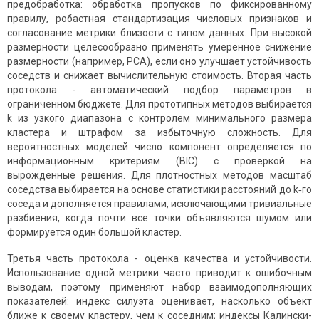
предобработка: обработка пропусков по фиксированному
правилу, робастная стандартизация числовых признаков и
согласование метрики близости с типом данных. При высокой
размерности целесообразно применять умеренное снижение
размерности (например, PCA), если оно улучшает устойчивость
соседств и снижает вычислительную стоимость. Вторая часть
протокола - автоматический подбор параметров в
ограниченном бюджете. Для прототипных методов выбирается
k из узкого диапазона с контролем минимального размера
кластера и штрафом за избыточную сложность. Для
вероятностных моделей число компонент определяется по
информационным критериям (BIC) с проверкой на
вырожденные решения. Для плотностных методов масштаб
соседства выбирается на основе статистики расстояний до k‑го
соседа и дополняется правилами, исключающими тривиальные
разбиения, когда почти все точки объявляются шумом или
формируется один большой кластер.
Третья часть протокола - оценка качества и устойчивости.
Использование одной метрики часто приводит к ошибочным
выводам, поэтому применяют набор взаимодополняющих
показателей: индекс силуэта оценивает, насколько объект
ближе к своему кластеру, чем к соседним; индексы Калински-