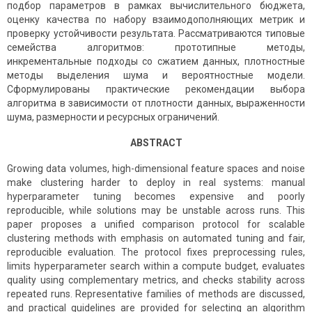
подбор параметров в рамках вычислительного бюджета,
оценку качества по набору взаимодополняющих метрик и
проверку устойчивости результата. Рассматриваются типовые
семейства алгоритмов: прототипные методы,
инкрементальные подходы со сжатием данных, плотностные
методы выделения шума и вероятностные модели.
Сформулированы практические рекомендации выбора
алгоритма в зависимости от плотности данных, выраженности
шума, размерности и ресурсных ограничений.
ABSTRACT
Growing data volumes, high-dimensional feature spaces and noise
make clustering harder to deploy in real systems: manual
hyperparameter tuning becomes expensive and poorly
reproducible, while solutions may be unstable across runs. This
paper proposes a unified comparison protocol for scalable
clustering methods with emphasis on automated tuning and fair,
reproducible evaluation. The protocol fixes preprocessing rules,
limits hyperparameter search within a compute budget, evaluates
quality using complementary metrics, and checks stability across
repeated runs. Representative families of methods are discussed,
and practical guidelines are provided for selecting an algorithm