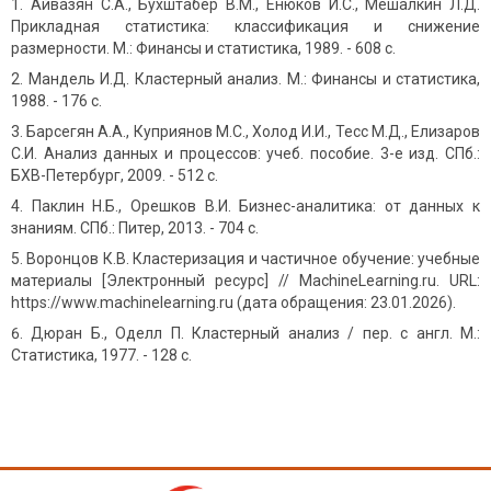
Айвазян С.А., Бухштабер В.М., Енюков И.С., Мешалкин Л.Д.
Прикладная статистика: классификация и снижение
размерности. М.: Финансы и статистика, 1989. - 608 с.
Мандель И.Д. Кластерный анализ. М.: Финансы и статистика,
1988. - 176 с.
Барсегян А.А., Куприянов М.С., Холод И.И., Тесс М.Д., Елизаров
С.И. Анализ данных и процессов: учеб. пособие. 3-е изд. СПб.:
БХВ-Петербург, 2009. - 512 с.
Паклин Н.Б., Орешков В.И. Бизнес-аналитика: от данных к
знаниям. СПб.: Питер, 2013. - 704 с.
Воронцов К.В. Кластеризация и частичное обучение: учебные
материалы [Электронный ресурс] // MachineLearning.ru. URL:
https://www.machinelearning.ru (дата обращения: 23.01.2026).
Дюран Б., Оделл П. Кластерный анализ / пер. с англ. М.:
Статистика, 1977. - 128 с.