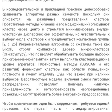
ресурсно‑временном бюджете.
В исследовательской и прикладной практике целесообразно
сравнивать алгоритмы разных семейств, поскольку они
опираются на различные представления кластера.
Прототипные методы (k‑means и его модификации) описывают
кластер через центр и стремятся минимизировать внутри-
кластерную дисперсию; они эффективны, но чувствительны к
выбору числа кластеров k и предпочитают компактные группы
[2, с. 25]. Инкрементальные алгоритмы со сжатием, такие как
BIRCH, строят компактное дерево микро‑кластеров
(CF‑структуру), что позволяет обрабатывать большие выборки
при ограниченной памяти и затем выполнять кластеризацию на
уровне агрегатов. Плотностные методы (DBSCAN и его
развития) формируют кластеры как области повышенной
плотности и умеют отделять шум, что важно при наличии
выбросов. Вероятностные модели, включая смеси гауссовых
распределений, позволяют получать «мягкую»
принадлежность и интерпретировать неопределённые
объекты, но могут требовать более аккуратной предобработки.
Чтобы сравнение методов было корректным, требуется единый
протокол. Его первая часть - стандартизированная