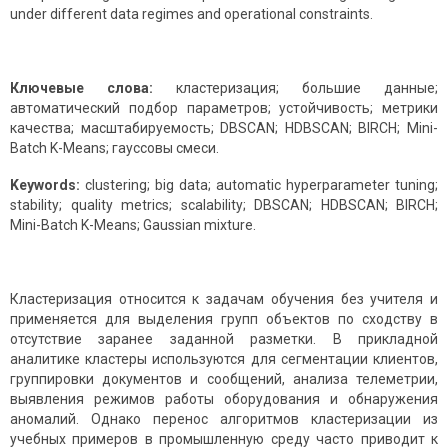
under different data regimes and operational constraints.
Ключевые слова:
кластеризация; большие данные;
автоматический подбор параметров; устойчивость; метрики
качества; масштабируемость; DBSCAN; HDBSCAN; BIRCH; Mini-
Batch K-Means; гауссовы смеси.
Keywords:
clustering; big data; automatic hyperparameter tuning;
stability; quality metrics; scalability; DBSCAN; HDBSCAN; BIRCH;
Mini-Batch K-Means; Gaussian mixture.
Кластеризация относится к задачам обучения без учителя и
применяется для выделения групп объектов по сходству в
отсутствие заранее заданной разметки. В прикладной
аналитике кластеры используются для сегментации клиентов,
группировки документов и сообщений, анализа телеметрии,
выявления режимов работы оборудования и обнаружения
аномалий. Однако перенос алгоритмов кластеризации из
учебных примеров в промышленную среду часто приводит к