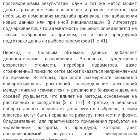
противоречивым результатам: один и тот же метод может
давать различное число кластеров и разное качество при
небольших изменениях масштаба признаков, при добавлении
новых данных или при иной инициализации. В литературе
подчёркивается, что адекватность решения определяется не
только выбранным алгоритмом, но и всей процедурой
подготовки данных и выбора параметров [1, с. 41].
Переход к большим объёмам данных добавляет
дополнительные ограничения. Во‑первых, существенно
возрастает стоимость перебора параметров: даже
ограниченный поиск по сетке может оказаться неприемлемым
по времени. Во‑вторых, при росте размерности снижается
информативность расстояний: распределение расстояний
между точками «сжимается», и различение близких и дальних
соседей ухудшается, что влияет на методы, основанные на
расстояниях и соседствах [3, с. 112]. В‑третьих, в реальных
наборах данных возрастает доля шума и выбросов, а сами
кластеры могут быть неравны по размеру, плотности и форме.
Следовательно, для практического применения требуется не
«идеальный» алгоритм, а процедура, которая даёт
воспроизводимый результат при фиксированном