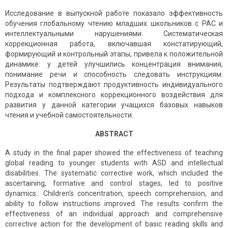
Исследование в выпускной работе показало эффективность
обучения глобальному чтению младших школьников с РАС и
интеллектуальными нарушениями. Систематическая
коррекционная работа, включавшая констатирующий,
формирующий и контрольный этапы, привела к положительной
динамике: у детей улучшились концентрация внимания,
понимание речи и способность следовать инструкциям.
Результаты подтверждают продуктивность индивидуального
подхода и комплексного коррекционного воздействия для
развития у данной категории учащихся базовых навыков
чтения и учебной самостоятельности.
ABSTRACT
A study in the final paper showed the effectiveness of teaching
global reading to younger students with ASD and intellectual
disabilities. The systematic corrective work, which included the
ascertaining, formative and control stages, led to positive
dynamics.: Children's concentration, speech comprehension, and
ability to follow instructions improved. The results confirm the
effectiveness of an individual approach and comprehensive
corrective action for the development of basic reading skills and