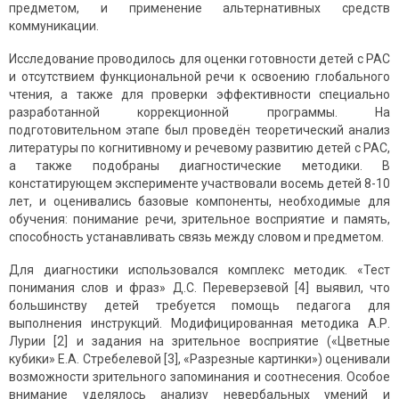
предметом, и применение альтернативных средств
коммуникации.
Исследование проводилось для оценки готовности детей с РАС
и отсутствием функциональной речи к освоению глобального
чтения, а также для проверки эффективности специально
разработанной коррекционной программы. На
подготовительном этапе был проведён теоретический анализ
литературы по когнитивному и речевому развитию детей с РАС,
а также подобраны диагностические методики. В
констатирующем эксперименте участвовали восемь детей 8-10
лет, и оценивались базовые компоненты, необходимые для
обучения: понимание речи, зрительное восприятие и память,
способность устанавливать связь между словом и предметом.
Для диагностики использовался комплекс методик. «Тест
понимания слов и фраз» Д.С. Переверзевой [4] выявил, что
большинству детей требуется помощь педагога для
выполнения инструкций. Модифицированная методика А.Р.
Лурии [2] и задания на зрительное восприятие («Цветные
кубики» Е.А. Стребелевой [3], «Разрезные картинки») оценивали
возможности зрительного запоминания и соотнесения. Особое
внимание уделялось анализу невербальных умений и