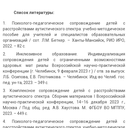
Список литературы:
Психолого-педагогическое сопровождение детей с
расстройствами аутистического спектра: учебно-методическое
пособие для учителей и специалистов образовательных
организаций / сот. Л.М. Беткер. – Ханты-Мансийск, РИО ИРО,
2022. – 82 с.
Инклюзивное образование. Индивидуализация
сопровождения детей с ограниченными возможностями
здоровья: мат риалы Всероссийской научно-практической
конференции (г. Челябинск, 9 февраля 2023 г.) / отв. за выпуск:
Л.Б. Осипова, Е.В. Плотникова. – Челябинск: Изд-во Челяб. гос.
пед. ун-та, 2023. – 349 с.
Комплексное сопровождение детей с расстройствами
аутистического спектра. Сборник материалов I Всероссийской
научно-практической конференции, 14–16 декабря 2023 г.,
Москва / Под общ. ред. А.В. Хаустова. М.: ФГБОУ ВО МГППУ,
2023. – 449 с.
Психолого-педагогическое сопровождение детей с
расстройствами аутистического спектра: учебно-методическое