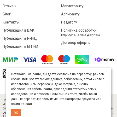
Отзывы
Магистранту
Блог
Аспиранту
Контакты
Педагогу
Публикация в ВАК
Политика обработки
персональных данных
Публикация в РИНЦ
Договор оферты
Публикация в ЕГПНИ
© Sibac.info 2026. Все права защищены.
Это
Оставаясь на сайте, вы даете согласие на обработку файлов
произведение доступно по
лицензии Creative
cookie, пользовательских данных, собираемых, в том числе с
Commons «Attribution» («Атрибуция») 4.0
Непортированная
.
использованием сервиса Яндекс.Метрика, в целях
Карта сайта
обеспечения работы сайта, проведения статистических
исследований и обзоров. Если вы не хотите, чтобы ваши
данные обрабатывались, измените настройки браузера или
Научный журнал «Студенческий» (ISSN 2541-9412). Издатель — ООО
покиньте сайт.
«СибАК» (ИНН 5402054157). Размещается в Научной электронной
библиотеке eLIBRARY.RU (договор № 445-11/2019 от 05.11.2019). Главный
ОК
редактор — Старченко И. Б., д-р техн. наук. E-mail: student@sibac.info, тел.:
8-800-350-22-65.