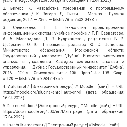
ysclid=m92gv5kkgd1258505 (дата обращения: 12.04.2025).
Вигерс, К. Разработка требований к программному
обеспечению / К. Вигерс, Д. Битти. — Москва : Русская
редакция, 2017. — 736 с. — ISBN 978-5-7502-0433-5.
Савватеева, Т. П. Технологии проектирования
информационных систем : учебное пособие / Т. П. Савватеева,
А. А. Миловидова, Д. В. Кудрявцева ; рецензенты В. Р.
Добрынин, О. Ю. Тятюшкина; редактор Ю. С. Цепилова;
Министерство образования Московской области;
Государственный университет "Дубна". Институт системного
анализа и управления. Кафедра системного анализа и
управления. — Дубна : Государственный университет "Дубна",
2016. — 120 с. — Список рек. лит.: с. 105. - Прил.1-4: с. 108. - Сокр.:
с. 120. — ISBN 978-5-89847-485-2.
AutoEnrol / [Электронный ресурс] // Moodle : [сайт]. — URL:
https://moodle.org/plugins/enrol_autoenrol (дата обращения:
16.04.2025).
Documentation / [Электронный ресурс] // Moodle : [сайт]. — URL:
https://docs.moodle.org/500/en/Main_page (дата обращения:
17.04.2025).
User bulk enrolment / [Электронный ресурс] // Moodle : [сайт]. —