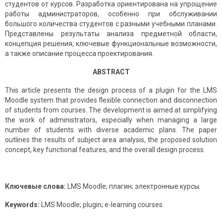
студентов от курсов. Разработка ориентирована на упрощение
работы администраторов, особенно при обслуживании
большого количества студентов с разными учебными планами.
Представлены результаты анализа предметной области,
концепция решения, ключевые функциональные возможности,
а также описание процесса проектирования.
ABSTRACT
This article presents the design process of a plugin for the LMS
Moodle system that provides flexible connection and disconnection
of students from courses. The development is aimed at simplifying
the work of administrators, especially when managing a large
number of students with diverse academic plans. The paper
outlines the results of subject area analysis, the proposed solution
concept, key functional features, and the overall design process.
Ключевые слова:
LMS Moodle; плагин; электронные курсы.
Keywords:
LMS Moodle; plugin; e-learning courses.