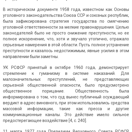
В историческом документе 1958 года, известном как Основы
уголовного законодательства Союза ССР и союзных республик,
была зафиксирована стратегия государства по смягчению
уголовной ответственности за мелкие правонарушения. Целью
законодателей было не просто снижение преступности, но ее
полное искоренение, что, хотя и звучало утопично, отражало
серьезные намерения в этой области. Пусть полное устранение
преступности и казалось недостижимым, явные усилия в этом
направлении были заметны.
УК РСФСР принятый в октябре 1960 года, демонстрирует
стремление к гуманизму в системе наказаний. Для
малозначительных преступлений, не представляющих
серьезной общественной опасности, было предусмотрено
общественное порицание. Общественность была
информирована о том, что суд вынес публичный осуждающий
вердикт в адрес виновного, при этом использовались средства
массовой информации, такие как пресса и другие
коммуникационные каналы. Это действие имело сильное
предостерегающее воздействие [4, с. 240].
11 марта 1977 года Президиум Верховного Совета РСФСР