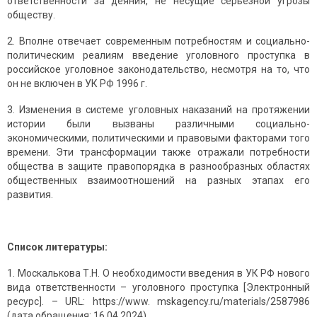
ответственности за деяния, не несущие серьезной угрозы
обществу.
2. Вполне отвечает современным потребностям и социально-
политическим реалиям введение уголовного проступка в
российское уголовное законодательство, несмотря на то, что
он не включен в УК РФ 1996 г.
3. Изменения в системе уголовных наказаний на протяжении
истории были вызваны различными социально-
экономическими, политическими и правовыми факторами того
времени. Эти трансформации также отражали потребности
общества в защите правопорядка в разнообразных областях
общественных взаимоотношений на разных этапах его
развития.
Список литературы:
Москалькова Т.Н. О необходимости введения в УК РФ нового
вида ответственности – уголовного проступка [Электронный
ресурс]. – URL: https://www. mskagency.ru/materials/2587986
(дата обращения: 16.04.2024).