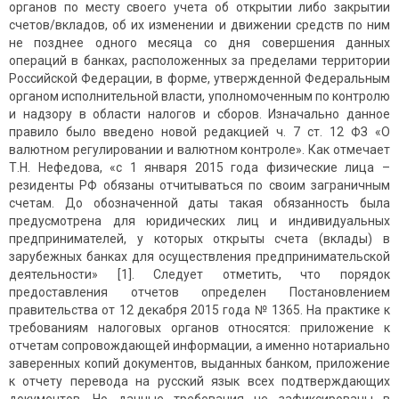
органов по месту своего учета об открытии либо закрытии
счетов/вкладов, об их изменении и движении средств по ним
не позднее одного месяца со дня совершения данных
операций в банках, расположенных за пределами территории
Российской Федерации, в форме, утвержденной Федеральным
органом исполнительной власти, уполномоченным по контролю
и надзору в области налогов и сборов. Изначально данное
правило было введено новой редакцией ч. 7 ст. 12 ФЗ «О
валютном регулировании и валютном контроле». Как отмечает
Т.Н. Нефедова, «с 1 января 2015 года физические лица –
резиденты РФ обязаны отчитываться по своим заграничным
счетам. До обозначенной даты такая обязанность была
предусмотрена для юридических лиц и индивидуальных
предпринимателей, у которых открыты счета (вклады) в
зарубежных банках для осуществления предпринимательской
деятельности» [1]. Следует отметить, что порядок
предоставления отчетов определен Постановлением
правительства от 12 декабря 2015 года № 1365. На практике к
требованиям налоговых органов относятся: приложение к
отчетам сопровождающей информации, а именно нотариально
заверенных копий документов, выданных банком, приложение
к отчету перевода на русский язык всех подтверждающих