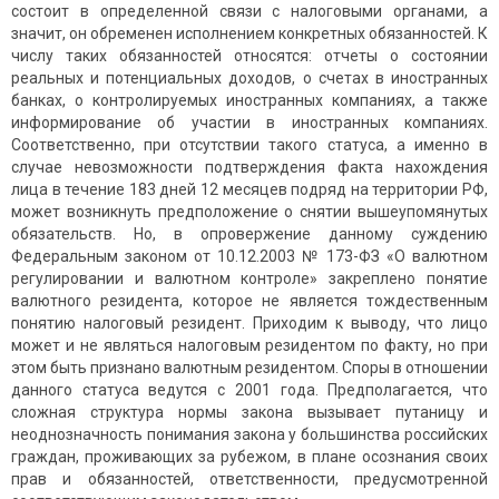
состоит в определенной связи с налоговыми органами, а
значит, он обременен исполнением конкретных обязанностей. К
числу таких обязанностей относятся: отчеты о состоянии
реальных и потенциальных доходов, о счетах в иностранных
банках, о контролируемых иностранных компаниях, а также
информирование об участии в иностранных компаниях.
Соответственно, при отсутствии такого статуса, а именно в
случае невозможности подтверждения факта нахождения
лица в течение 183 дней 12 месяцев подряд на территории РФ,
может возникнуть предположение о снятии вышеупомянутых
обязательств. Но, в опровержение данному суждению
Федеральным законом от 10.12.2003 № 173-ФЗ «О валютном
регулировании и валютном контроле» закреплено понятие
валютного резидента, которое не является тождественным
понятию налоговый резидент. Приходим к выводу, что лицо
может и не являться налоговым резидентом по факту, но при
этом быть признано валютным резидентом. Споры в отношении
данного статуса ведутся с 2001 года. Предполагается, что
сложная структура нормы закона вызывает путаницу и
неоднозначность понимания закона у большинства российских
граждан, проживающих за рубежом, в плане осознания своих
прав и обязанностей, ответственности, предусмотренной