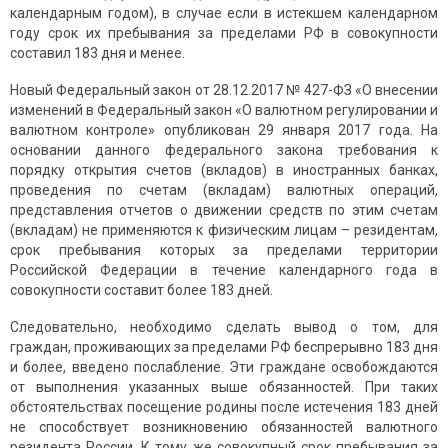
календарным годом), в случае если в истекшем календарном
году срок их пребывания за пределами РФ в совокупности
составил 183 дня и менее.
Новый Федеральный закон от 28.12.2017 № 427-ФЗ «О внесении
изменений в Федеральный закон «О валютном регулировании и
валютном контроле» опубликован 29 января 2017 года. На
основании данного федерального закона требования к
порядку открытия счетов (вкладов) в иностранных банках,
проведения по счетам (вкладам) валютных операций,
представления отчетов о движении средств по этим счетам
(вкладам) не применяются к физическим лицам – резидентам,
срок пребывания которых за пределами территории
Российской Федерации в течение календарного года в
совокупности составит более 183 дней.
Следовательно, необходимо сделать вывод о том, для
граждан, проживающих за пределами РФ беспрерывно 183 дня
и более, введено послабление. Эти граждане освобождаются
от выполнения указанных выше обязанностей. При таких
обстоятельствах посещение родины после истечения 183 дней
не способствует возникновению обязанностей валютного
резидента России. К тому же совокупный срок пребывания за