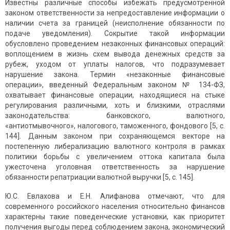
Известны различные способы избежать предусмотренной
законом ответственности за непредоставление информации о
наличии счета за границей (неисполнение обязанности по
подаче уведомления). Сокрытие такой информации
обусловлено проведением незаконных финансовых операций:
воплощением в жизнь схем вывода денежных средств за
рубеж, уходом от уплаты налогов, что подразумевает
нарушение закона. Термин «незаконные финансовые
операции», введенный Федеральным законом № 134-ФЗ,
охватывает финансовые операции, находящиеся на стыке
регулирования различными, хоть и близкими, отраслями
законодательства: банковского, валютного,
«антиотмывочного», налогового, таможенного, фондового [5, с.
144]. Данным законом при сохраняющемся векторе на
постепенную либерализацию валютного контроля в рамках
политики борьбы с увеличением оттока капитала была
ужесточена уголовная ответственность за нарушение
обязанности репатриации валютной выручки [5, с. 145].
Ю.С. Евлахова и Е.Н. Алифанова отмечают, что для
современного российского населения относительно финансов
характерны такие поведенческие установки, как приоритет
получения выгоды перед соблюдением закона, экономический