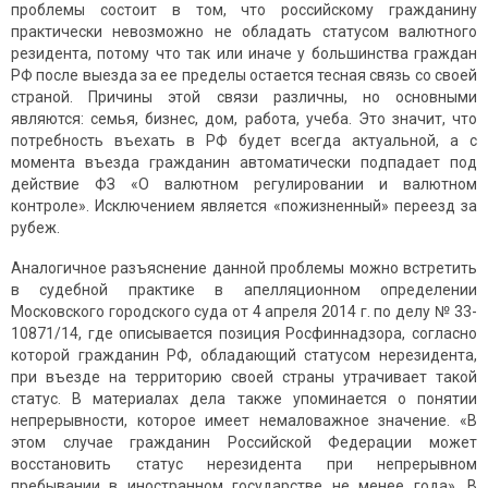
проблемы состоит в том, что российскому гражданину
практически невозможно не обладать статусом валютного
резидента, потому что так или иначе у большинства граждан
РФ после выезда за ее пределы остается тесная связь со своей
страной. Причины этой связи различны, но основными
являются: семья, бизнес, дом, работа, учеба. Это значит, что
потребность въехать в РФ будет всегда актуальной, а с
момента въезда гражданин автоматически подпадает под
действие ФЗ «О валютном регулировании и валютном
контроле». Исключением является «пожизненный» переезд за
рубеж.
Аналогичное разъяснение данной проблемы можно встретить
в судебной практике в апелляционном определении
Московского городского суда от 4 апреля 2014 г. по делу № 33-
10871/14, где описывается позиция Росфиннадзора, согласно
которой гражданин РФ, обладающий статусом нерезидента,
при въезде на территорию своей страны утрачивает такой
статус. В материалах дела также упоминается о понятии
непрерывности, которое имеет немаловажное значение. «В
этом случае гражданин Российской Федерации может
восстановить статус нерезидента при непрерывном
пребывании в иностранном государстве не менее года». В