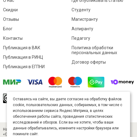
О нас
Где опубликовать статью
Скидки
Студенту
Отзывы
Магистранту
Блог
Аспиранту
Контакты
Педагогу
Публикация в ВАК
Политика обработки
персональных данных
Публикация в РИНЦ
Договор оферты
Публикация в ЕГПНИ
© Sibac.info 2026. Все права защищены.
Это
Оставаясь на сайте, вы даете согласие на обработку файлов
произведение доступно по
лицензии Creative
cookie, пользовательских данных, собираемых, в том числе с
Commons «Attribution» («Атрибуция») 4.0
Непортированная
.
использованием сервиса Яндекс.Метрика, в целях
Карта сайта
обеспечения работы сайта, проведения статистических
исследований и обзоров. Если вы не хотите, чтобы ваши
данные обрабатывались, измените настройки браузера или
Научный журнал «Студенческий» (ISSN 2541-9412). Издатель — ООО
покиньте сайт.
«СибАК» (ИНН 5402054157). Размещается в Научной электронной