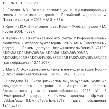
10. – № 3. – С. 115-120.
Емелин А.В. Основы организации и функционирования
системы валютного контроля в Российской Федерации //
Деньги и кредит. – 2005. – № 3. – 33 с.
Крохина Ю.А. Финансовое право России: Учеб. для вузов. – М.:
Норма, 2004. – 688 с.
Кулагина Е. Отчет о «заморских» счетах // Информационный
бюллетень «Экспресс-бухгалтерия». 2015. № 6 [Электронный
ресурс] – Режим доступа: http://justtime.ru/forum/6--/2109-
%D0%BA%D0%B8%D0%BA-%D0%B8-%D0%B8%D0%BC-
%D0%BF%D0%BE%D0%B4%D0%BE%D0%B1%D0%BD%D0%BE%D0%B5
(дата обращения: 12.11.2017).
Мау В.А. Экономические кризисы в новейшей истории России
// Экономическая политика. – 2015. – № 2. – С. 7-19.
Нефедова Т.Н. Счета физических лиц за рубежом: усиление
государственного контроля // Актуальные вопросы
бухгалтерского учета и налогообложения. 2015. № 5
[Электронный ресурс] – Режим доступа: http://xn---
-7sbbaj7auwnffhk.xn--p1ai/article/3719 (дата обращения:
12.11.2017).