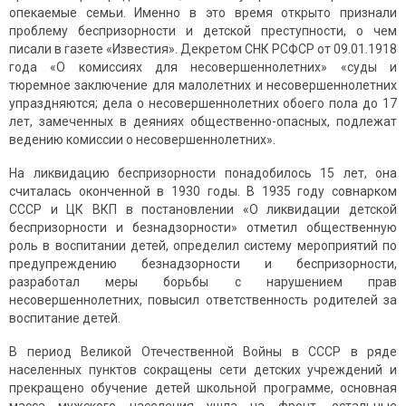
опекаемые семьи. Именно в это время открыто признали
проблему беспризорности и детской преступности, о чем
писали в газете «Известия». Декретом СНК РСФСР от 09.01.1918
года «О комиссиях для несовершеннолетних» «суды и
тюремное заключение для малолетних и несовершеннолетних
упраздняются; дела о несовершеннолетних обоего пола до 17
лет, замеченных в деяниях общественно-опасных, подлежат
ведению комиссии о несовершеннолетних».
На ликвидацию беспризорности понадобилось 15 лет, она
считалась оконченной в 1930 годы. В 1935 году совнарком
СССР и ЦК ВКП в постановлении «О ликвидации детской
беспризорности и безнадзорности» отметил общественную
роль в воспитании детей, определил систему мероприятий по
предупреждению безнадзорности и беспризорности,
разработал меры борьбы с нарушением прав
несовершеннолетних, повысил ответственность родителей за
воспитание детей.
В период Великой Отечественной Войны в СССР в ряде
населенных пунктов сокращены сети детских учреждений и
прекращено обучение детей школьной программе, основная