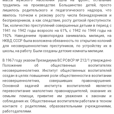
масса мужского населения ушла на фронт, остальные
трудились на производстве. Большинство детей, просто
лишилось родительского и педагогического надзора, что
явилось толчком к резкому росту числа безнадзорников и
беспризорников, а как следствие, росту детской преступности.
Так, количество преступлений совершенных детьми в период с
1941 по 1942 годы возросло на 61%, с 1942 по 1944 годы на
192%. Наведением правопорядка занималась милиция, на
НКВД СССР была возложена обязанность по открытию колоний
для несовершеннолетних преступников, по устройству их в
школы, на работу. Были созданы детские комнаты милиции.
В 1967 году указом Президиума ВС РСФСР № 212/1 утверждено
Положение об общественных воспитателях
несовершеннолетних. Институт общественных воспитателей
создан в целях повышения роли общественности в воспитании
несовершеннолетних, совершивших правонарушения.
Основной задачей института воспитателей является
перевоспитание малолетних правонарушителей, оказание их
семьям помощи, привитие им уважения к законам и
соблюдения их. Общественные воспитатели работали в тесном
контакте с родителями, образовательными учреждениями,
работодателями.