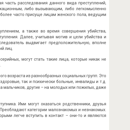
я часть расследования данного вида преступлений,
окационным, либо вызывающим, либо легкомысленно
более часто присуще лицам женского пола, ведущим
туплением, а также во время совершения убийства,
тупления. Далее, учитывая мотив и цели убийства и
 следователь выдвигает предположительную, вполне
ий лиц.
 серийных, могут стать такие лица, которые никак не
.
го возраста из разнообразных социальных групп. Это
здоровые, так и психически больные, инвалиды и т.д.
а мальчиков, другие – на молодых или пожилых, даже
упника. Ими могут оказаться родственники, друзья
. Преобладают категории малознакомых и незнакомых.
орыми легче вступить в контакт – они-то и являются