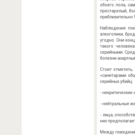
обоего пола, са
престарелый, бо
приблизительно 9
Наблюдения пок
алкоголики, брод
угодно. Они кон
такого человек
серийными. Сред
болезни азартными
Стоит отметить,
«санитарами общ
серийных убийц:
- некритические 
- нейтральные ж
- лица, способст
них предполагает
Между поведение