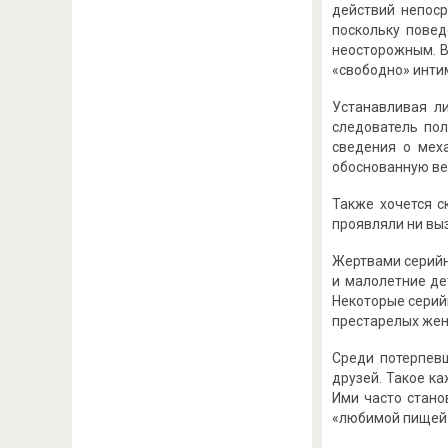
действий непоср
поскольку пове
неосторожным. 
«свободно» инти
Устанавливая л
следователь пол
сведения о меха
обоснованную ве
Также хочется с
проявляли ни вы
Жертвами серийн
и малолетние дет
Некоторые серий
престарелых жен
Среди потерпевш
друзей. Такое к
Ими часто стано
«любимой пищей 