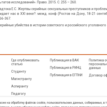
татов исследований». Право. 2015. С. 255 – 260.
Надтока Е.С. Жертвы серийных сексуальных преступников и пробле
идает нас в XXI веке?: межд. конф (Ростов на Дону, 18-21 сентя
366-367.
ерийные убийства в истории советского и российского уголовного п
Где опубликовать
Публикация в ВАК
Политика о
статью
персональ
Публикация в РИНЦ
данных
Студенту
Публикация в ЕГПНИ
Договор о
Магистранту
Аспиранту
Педагогу
© Sibac.info 2026. Все права защищены.
Это произведение доступно по
лицензии Creative Co
асие на обработку файлов cookie, пользовательских данных, собираемых, в 
Карта сайта