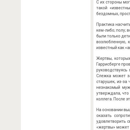
С их стороны мо
такой «известн
бездомных, прост
Практика насчит
кем-либо; полу; 
были только дет
возлюбленную, 
известный как «а
Жертвы, которы
Гаррисберге про
руководствуясь 
Слежка может за
старушек, из-за
незнакомый мужч
утверждала, что
коллега. После 
На основании вы
оказать сопрот
удовлетворить с
«жертвы» может 