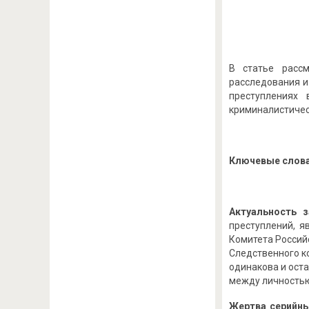
В статье рассм
расследования и
преступлениях
криминалистичес
Ключевые слова
Актуальность 
преступлений, я
Комитета Россий
Следственного к
одинакова и оста
между личностью
Жертва серийны