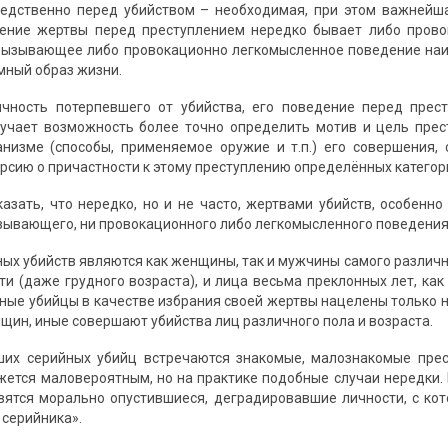
едственно перед убийством – необходимая, при этом важнейша
дение жертвы перед преступлением нередко бывает либо пров
Вызывающее либо провокационно легкомысленное поведение наи
мный образ жизни.
ичность потерпевшего от убийства, его поведение перед прес
учает возможность более точно определить мотив и цель прес
низме (способы, применяемое оружие и т.п.) его совершения,
рсию о причастности к этому преступлению определённых категор
казать, что нередко, но и не часто, жертвами убийств, особенно
зывающего, ни провокационного либо легкомысленного поведения
ых убийств являются как женщины, так и мужчины самого различно
и (даже грудного возраста), и лица весьма преклонных лет, как 
ные убийцы в качестве избрания своей жертвы нацелены только н
щин, иные совершают убийства лиц различного пола и возраста.
их серийных убийц встречаются знакомые, малознакомые прест
ажется маловероятным, но на практике подобные случаи нередки
вятся морально опустившиеся, деградировавшие личности, с кот
серийника».