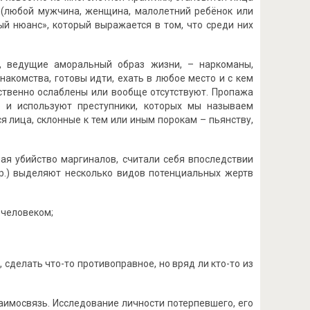
п (любой мужчина, женщина, малолетний ребёнок или
ый нюанс», который выражается в том, что среди них
, ведущие аморальный образ жизни, – наркоманы,
знакомства, готовы идти, ехать в любое место и с кем
ственно ослаблены или вообще отсутствуют. Пропажа
о и используют преступники, которых мы называем
 лица, склонные к тем или иным порокам – пьянству,
ршая убийство маргиналов, считали себя впоследствии
др.) выделяют несколько видов потенциальных жертв
 человеком;
 сделать что-то противоправное, но вряд ли кто-то из
аимосвязь. Исследование личности потерпевшего, его