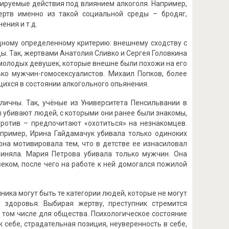
ируемые действия под влиянием алкоголя. Например,
ертв именно из такой социальной среды – бродяг,
ения и т.д.
дному определенному критерию: внешнему сходству с
ы. Так, жертвами Анатолия Сливко и Сергея Головкина
 молодых девушек, которые внешне были похожи на его
ко мужчин-гомосексуалистов. Михаил Попков, более
щихся в состоянии алкогольного опьянения.
ичны. Так, учёные из Университета Пенсильвании в
 убивают людей, с которыми они ранее были знакомы,
против – предпочитают «охотиться» на незнакомцев.
пример, Ирина Гайдамачук убивала только одиноких
она мотивировала тем, что в детстве ее изнасиловал
риняла. Мария Петрова убивала только мужчин. Она
ком, после чего на работе к ней домогался пожилой
ика могут быть те категории людей, которые не могут
 здоровья. Выбирая жертву, преступник стремится
 том числе для общества. Психологическое состояние
себе, страдательная позиция, неуверенность в себе,