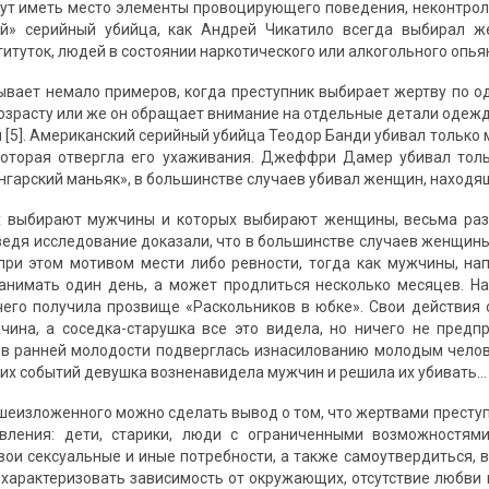
гут иметь место элементы провоцирующего поведения, неконтрол
ый» серийный убийца, как Андрей Чикатило всегда выбирал ж
итуток, людей в состоянии наркотического или алкогольного опьян
ывает немало примеров, когда преступник выбирает жертву по о
возрасту или же он обращает внимание на отдельные детали одежд
и [5]. Американский серийный убийца Теодор Банди убивал только
которая отвергла его ухаживания. Джеффри Дамер убивал толь
нгарский маньяк», в большинстве случаев убивал женщин, находя
х выбирают мужчины и которых выбирают женщины, весьма разл
ведя исследование доказали, что в большинстве случаев женщины
при этом мотивом мести либо ревности, тогда как мужчины, на
нимать один день, а может продлиться несколько месяцев. На
 чего получила прозвище «Раскольников в юбке». Свои действия 
ина, а соседка-старушка все это видела, но ничего не предп
 в ранней молодости подверглась изнасилованию молодым челове
этих событий девушка возненавидела мужчин и решила их убивать…
шеизложенного можно сделать вывод о том, что жертвами преступн
ивления: дети, старики, люди с ограниченными возможностями
вои сексуальные и иные потребности, а также самоутвердиться, в
характеризовать зависимость от окружающих, отсутствие любви к 