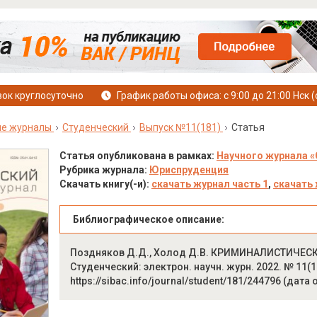
ок круглосуточно
График работы офиса: с 9:00 до 21:00 Нск (
ые журналы
Студенческий
Выпуск №11(181)
Статья
Статья опубликована в рамках:
Научного журнала «
Рубрика журнала:
Юриспруденция
Скачать книгу(-и):
скачать журнал часть 1
,
скачать 
Библиографическое описание:
Поздняков Д.Д., Холод Д.В. КРИМИНАЛИСТИЧЕС
Студенческий: электрон. научн. журн. 2022. № 11(1
https://sibac.info/journal/student/181/244796 (дата