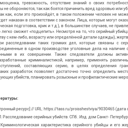
мооценка, тревожность, отсутствие знаний о своих потребнос
ы не обороняются, так как боятся причинить вред здоровью или у
 Так как, если это произойдёт, в таком положении человек не мо
будет наказан в соответствии с законом. Лица, которые могут ок
еская подготовка, крик и т.д.), в большинстве случаев, не прив
ю легко сможет «подцепить». Несмотря на то, что серийный уби
ву с кем-либо, возрасту или определённой детали одежды), жертв
ри расследовании таких громких дел, которые связаны с се
соединенные в одном производстве уголовные дела на наличие
енными в их совершении. Также следователи должны актив
разработанные криминалистикой, например, применять различн
ступлений, составляющих серию, в целях определения гран
аких разработок позволяет достаточно точно определить мест
ующих убийств, планировать розыскные и профилактические меро
тературы:
онный ресурс] // URL: https://tass.ru/proisshestviya/9030465 (дата
 Расследование серийных убийств. СПб.: Изд. дом Санкт- Петербургск
 Криминологическая характеристика серийного убийцы и его жер