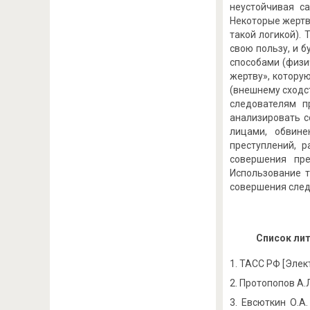
неустойчивая са
Некоторые жертв
такой логикой).
свою пользу, и 
способами (физич
жертву», котору
(внешнему сходст
следователям п
анализировать 
лицами, обвин
преступлений, 
совершения пре
Использование т
совершения след
Список ли
ТАСС РФ [Электр
Протопопов А.Л.
Евсюткин О.А.