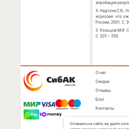
апробация резуль
Надтока С.В., 
агрессия: что ож
России, 2001. С. 
Кольцов М.И. С
С. 325 – 330.
О нас
Скидки
Отзывы
Блог
Контакты
Оставаясь на сайте, вы даете согл