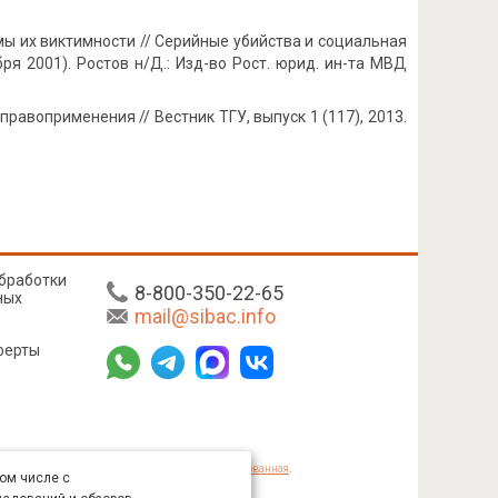
мы их виктимности // Серийные убийства и социальная
бря 2001). Ростов н/Д.: Изд-во Рост. юрид. ин-та МВД
равоприменения // Вестник ТГУ, выпуск 1 (117), 2013.
бработки
8-800-350-22-65
ных
mail@sibac.info
ферты
mmons «Attribution» («Атрибуция») 4.0 Непортированная
.
том числе с