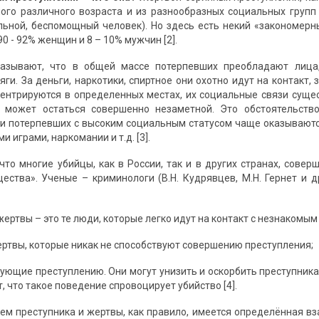
мого различного возраста и из разнообразных социальных груп
льной, беспомощный человек). Но здесь есть некий «закономерн
0 - 92% женщин и 8 – 10% мужчин [2].
азывают, что в общей массе потерпевших преобладают лица
яги. За деньги, наркотики, спиртное они охотно идут на контакт, 
центрируются в определенных местах, их социальные связи суще
а может остаться совершенно незаметной. Это обстоятельств
и потерпевших с высоким социальным статусом чаще оказываются
 играми, наркомании и т.д. [3].
 что многие убийцы, как в России, так и в других странах, сове
ества». Ученые – криминологи (В.Н. Кудрявцев, М.Н. Гернет и 
жертвы – это те люди, которые легко идут на контакт с незнакомым
ертвы, которые никак не способствуют совершению преступления;
вующие преступлению. Они могут унизить и оскорбить преступника,
, что такое поведение спровоцирует убийство [4].
м преступника и жертвы, как правило, имеется определённая вз