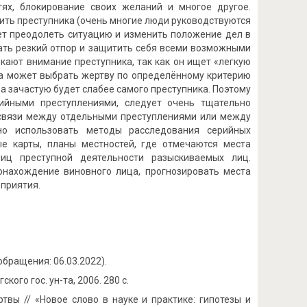
тях, блокирование своих желаний и многое другое.
бить преступника (очень многие люди руководствуются
жет преодолеть ситуацию и изменить положение дел в
азать резкий отпор и защитить себя всеми возможными
лекают внимание преступника, так как он ищет «легкую
йца может выбрать жертву по определённому критерию
а зачастую будет слабее самого преступника. Поэтому
рийными преступлениями, следует очень тщательно
 связи между отдельными преступлениями или между
но использовать методы расследования серийных
ые карты, планы местностей, где отмечаются места
иц преступной деятельности разыскиваемых лиц.
онахождение виновного лица, прогнозировать места
приятия.
 обращения: 06.03.2022).
ого гос. ун-та, 2006. 280 с.
твы // «Новое слово в науке и практике: гипотезы и