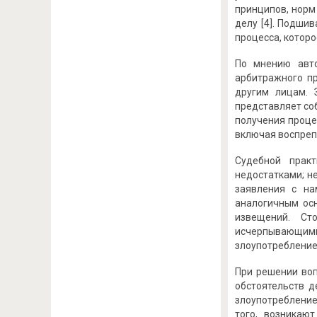
принципов, норм
делу [4]. Подши
процесса, которо
По мнению авто
арбитражного пр
другим лицам. 
представляет со
получения проце
включая воспреп
Судебной практ
недостатками; н
заявления с на
аналогичным ос
извещений. Ст
исчерпывающими
злоупотребление 
При решении воп
обстоятельств д
злоупотребление
того, возникаю