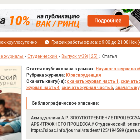
ок круглосуточно
График работы офиса: с 9:00 до 21:00 Нск (
ые журналы
Студенческий
Выпуск №39(125)
Статья
Статья опубликована в рамках:
Научного журнала «
Рубрика журнала:
Юриспруденция
Скачать книгу(-и):
скачать журнал часть 1
,
скачать 
журнал часть 4
,
скачать журнал часть 5
,
скачать жу
Библиографическое описание:
Ахмадуллина А.Р. ЗЛОУПОТРЕБЛЕНИЕ ПРОЦЕСС
АРБИТРАЖНОГО ПРОЦЕССА // Студенческий: электрон
https://sibac.info/journal/student/125/194589 (дата