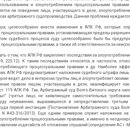
пользованием и злоупотреблением процессуальными правами.
яется ли поведение лица, участвующего в деле, злоупотреблен
осах арбитражного судопроизводства. Данная проблема нуждается
ра, целесообразно внести изменения в АПК РФ, которые опр
 процессуальными правами, устанавливающая пределы разрешенно
алом судебного процесса суду целесообразно было бы предупр
 процессуальными правами, а также об ответственности за неисп
ать о том, что АПК РФ закрепляет последствия за злоупотребле
159, 225.12). К таким последствиям относятся, в частности, от
потребляющего процессуальными правами и др. Наиболее эффек
ая. АПК РФ предусматривает наложение судебного штрафа лишь п
торое ведет дело в интересах группы лиц и злоупотребляет своим
ление правом лицом, участвующим в деле, квалифицирует ка
 ст. 119 АПК РФ. Так, Арбитражный суд Волго-Вятского округа на
быт" (третье лицо, не заявляющее самостоятельных требовани
уду неуважение, выразившееся в непредставлении третьим
уда первой инстанции (Постановление Арбитражного суда Волго-
у N А43-316/2013). Еще одним примером служит наложение на 
оупотреблении процессуальными правами, а именно в неоднокр
авлении ходатайств об отложении слушаний (определение АС г. Мо