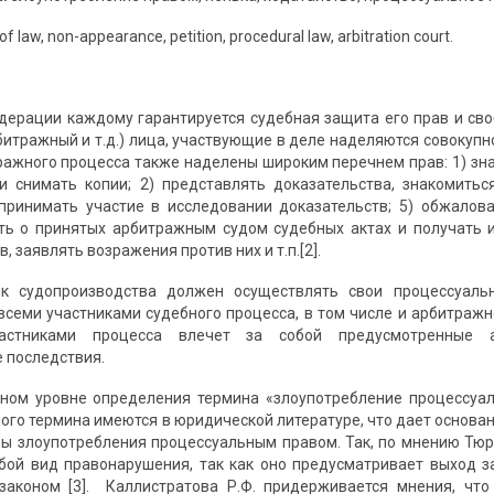
f law, non-appearance, petition, procedural law, arbitration court.
дерации каждому гарантируется судебная защита его прав и своб
битражный и т.д.) лица, участвующие в деле наделяются совокуп
ражного процесса также наделены широким перечнем прав: 1) зн
и снимать копии; 2) представлять доказательства, знакомитьс
 принимать участие в исследовании доказательств; 5) обжалов
ать о принятых арбитражным судом судебных актах и получать и
, заявлять возражения против них и т.п.[2].
к судопроизводства должен осуществлять свои процессуаль
всеми участниками судебного процесса, в том числе и арбитражн
астниками процесса влечет за собой предусмотренные а
 последствия.
ьном уровне определения термина «злоупотребление процессуа
ого термина имеются в юридической литературе, что дает основан
ы злоупотребления процессуальным правом. Так, по мнению Тюр
бой вид правонарушения, так как оно предусматривает выход 
 законом [3]. Каллистратова Р.Ф. придерживается мнения, чт