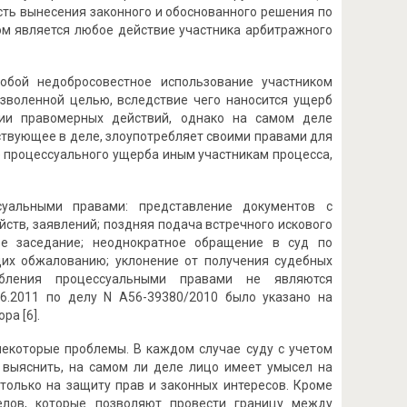
сть вынесения законного и обоснованного решения по
вом является любое действие участника арбитражного
обой недобросовестное использование участником
зволенной целью, вследствие чего наносится ущерб
ии правомерных действий, однако на самом деле
ствующее в деле, злоупотребляет своими правами для
 процессуального ущерба иным участникам процесса,
суальными правами: представление документов с
ств, заявлений; поздняя подача встречного искового
ое заседание; неоднократное обращение в суд по
их обжалованию; уклонение от получения судебных
ебления процессуальными правами не являются
6.2011 по делу N А56-39380/2010 было указано на
ра [6].
екоторые проблемы. В каждом случае суду с учетом
о выяснить, на самом ли деле лицо имеет умысел на
только на защиту прав и законных интересов. Кроме
елов, которые позволяют провести границу между