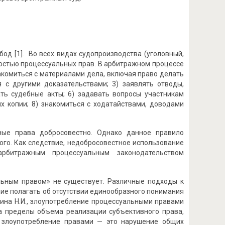
од [1]. Во всех видах судопроизводства (уголовный,
ностью процессуальных прав. В арбитражном процессе
акомиться с материалами дела, включая право делать
я с другими доказательствами; 3) заявлять отводы,
ать судебные акты; 6) задавать вопросы участникам
х копии; 8) знакомиться с ходатайствами, доводами
ные права добросовестно. Однако данное правило
ого. Как следствие, недобросовестное использование
рбитражным процессуальным законодательством
льным правом» не существует. Различные подходы к
ие полагать об отсутствии единообразного понимания
ина Н.И., злоупотребление процессуальными правами
за пределы объема реализации субъективного права,
о злоупотребление правами — это нарушение общих