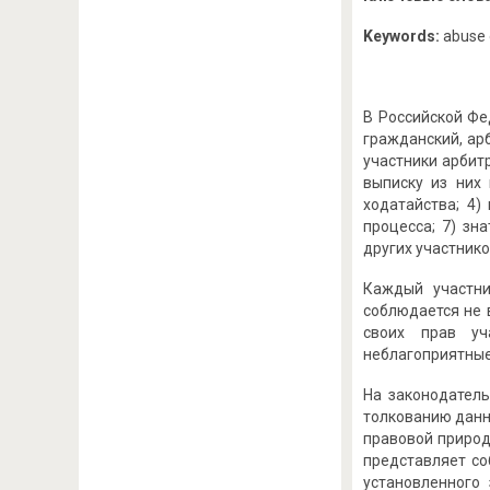
Keywords:
abuse o
В Российской Фе
гражданский, ар
участники арбит
выписку из них 
ходатайства; 4)
процесса; 7) зн
других участников
Каждый участни
соблюдается не 
своих прав уч
неблагоприятные
На законодател
толкованию данн
правовой природ
представляет со
установленного