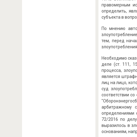
правомерным ис
определить, явл
субъекта в вопр
По мнению авто
злоупотребление
тем, перед нач
злоупотребления
Необходимо сказ
деле (ст. 111, 
процесса, злоу
является штрафн
лиц на лицо, ко
суд злоупотреб
соответствии со
"Оборонэнергос
арбитражному с
определениями с
72/2016 по дел
выразилось в зл
основаниям, напр