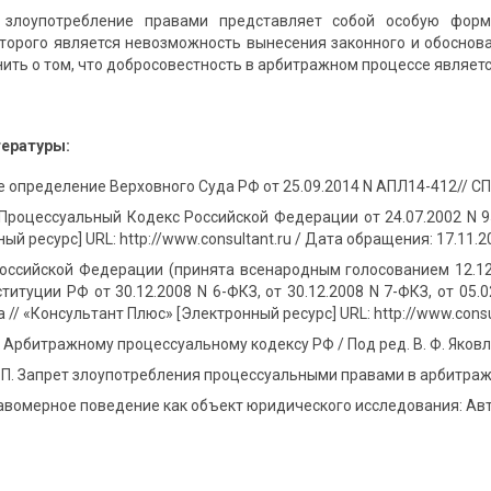
 злоупотребление правами представляет собой особую форм
торого является невозможность вынесения законного и обоснова
ить о том, что добросовестность в арбитражном процессе являет
тературы:
определение Верховного Суда РФ от 25.09.2014 N АПЛ14-412// СП
роцессуальный Кодекс Российской Федерации от 24.07.2002 N 95
й ресурс] URL: http://www.consultant.ru / Дата обращения: 17.11.20
оссийской Федерации (принята всенародным голосованием 12.12.
титуции РФ от 30.12.2008 N 6-ФКЗ, от 30.12.2008 N 7-ФКЗ, от 05.0
 // «Консультант Плюс» [Электронный ресурс] URL: http://www.consu
Арбитражному процессуальному кодексу РФ / Под ред. В. Ф. Яковлева
. Запрет злоупотребления процессуальными правами в арбитражном
авомерное поведение как объект юридического исследования: Авто-р