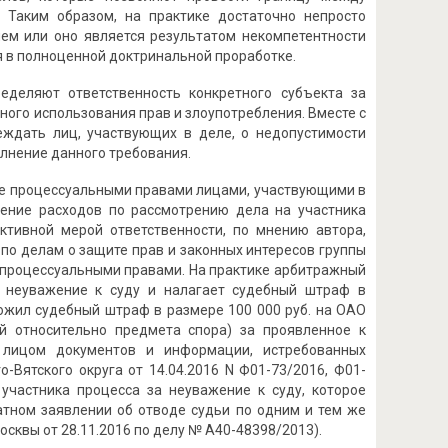
 Таким образом, на практике достаточно непросто
ием или оно является результатом некомпетентности
 в полноценной доктринальной проработке.
еделяют ответственность конкретного субъекта за
го использования прав и злоупотребления. Вместе с
еждать лиц, участвующих в деле, о недопустимости
олнение данного требования.
ние процессуальными правами лицами, участвующими в
несение расходов по рассмотрению дела на участника
тивной мерой ответственности, по мнению автора,
о делам о защите прав и законных интересов группы
и процессуальными правами. На практике арбитражный
к неуважение к суду и налагает судебный штраф в
ложил судебный штраф в размере 100 000 руб. на ОАО
й относительно предмета спора) за проявленное к
 лицом документов и информации, истребованных
Вятского округа от 14.04.2016 N Ф01-73/2016, Ф01-
участника процесса за неуважение к суду, которое
атном заявлении об отводе судьи по одним и тем же
сквы от 28.11.2016 по делу № А40-48398/2013).