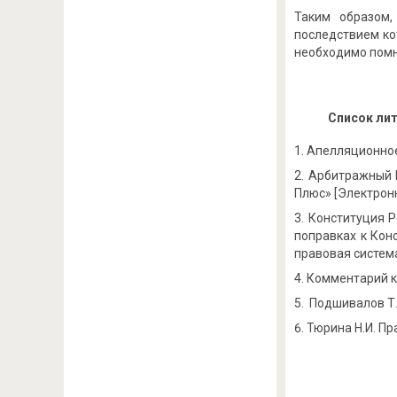
Таким образом,
последствием ко
необходимо помн
Список ли
Апелляционное 
Арбитражный П
Плюс» [Электронны
Конституция Р
поправках к Конс
правовая система
Комментарий к 
Подшивалов Т.П
Тюрина Н.И. Пр