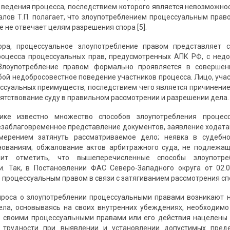
 ведения процесса, последствием которого является невозможно
валов Т.П. полагает, что злоупотреблением процессуальным пра
е не отвечает целям разрешения спора [5].
ра, процессуальное злоупотребление правом представляет с
оцесса процессуальных прав, предусмотренных АПК РФ, с недо
Злоупотребление правом формально проявляется в совершен
бой недобросовестное поведение участников процесса. Лицо, уча
ссуальных преимуществ, последствием чего является причинение
ятствование суду в правильном рассмотрении и разрешении дела.
ике известно множество способов злоупотребления процес
езаблаговременное представление документов, заявление ходатай
мерением затянуть рассматриваемое дело; неявка в судебн
нованиям; обжалование актов арбитражного суда, не подлежащ
оит отметить, что вышеперечисленные способы злоупотр
. Так, в Постановлении ФАС Северо-Западного округа от 02.0
процессуальным правом в связи с затягиванием рассмотрения спо
роса о злоупотреблении процессуальными правами возникают н
ела, основываясь на своих внутренних убеждениях, необходим
 своими процессуальными правами или его действия нацелены 
т трудности при выявлении и установлении допустимых пред