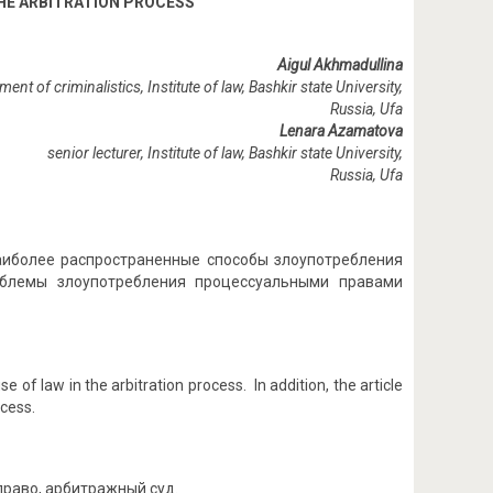
THE ARBITRATION PROCESS
Aigul Akhmadullina
ent of criminalistics, Institute of law, Bashkir state University,
Russia, Ufa
Lenara Azamatova
senior lecturer, Institute of law, Bashkir state University,
Russia, Ufa
наиболее распространенные способы злоупотребления
облемы злоупотребления процессуальными правами
of law in the arbitration process. In addition, the article
ocess.
право, арбитражный суд.