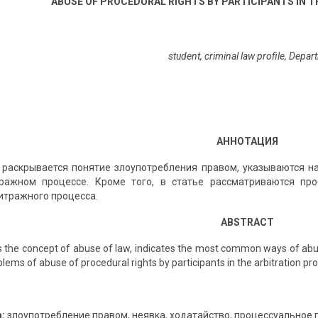
ABUSE OF PROCEDURAL RIGHTS BY PARTICIPANTS IN 
student, criminal law profile, Departm
АННОТАЦИЯ
 раскрывается понятие злоупотребления правом, указываются 
ражном процессе. Кроме того, в статье рассматриваются пр
итражного процесса.
ABSTRACT
ls the concept of abuse of law, indicates the most common ways of abuse 
blems of abuse of procedural rights by participants in the arbitration pr
:
злоупотребление правом, неявка, ходатайство, процессуальное 