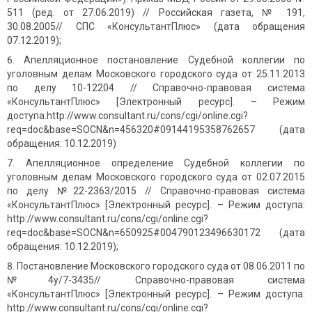
511 (ред. от 27.06.2019) // Российская газета, № 191,
30.08.2005// СПС «КонсультантПлюс» (дата обращения
07.12.2019);
Апелляционное постановление Судебной коллегии по
уголовным делам Московского городского суда от 25.11.2013
по делу 10-12204 // Справочно-правовая система
«КонсультантПлюс» [Электронный ресурс]. – Режим
доступа.http://www.consultant.ru/cons/cgi/online.cgi?
req=doc&base=SOCN&n=456320#09144195358762657 (дата
обращения: 10.12.2019)
Апелляционное определение Судебной коллегии по
уголовным делам Московского городского суда от 02.07.2015
по делу №22-2363/2015 // Справочно-правовая система
«КонсультантПлюс» [Электронный ресурс]. – Режим доступа:
http://www.consultant.ru/cons/cgi/online.cgi?
req=doc&base=SOCN&n=650925#004790123496630172 (дата
обращения: 10.12.2019);
Постановление Московского городского суда от 08.06.2011 по
№4у/7-3435// Справочно-правовая система
«КонсультантПлюс» [Электронный ресурс]. – Режим доступа:
http://www.consultant.ru/cons/cgi/online.cgi?