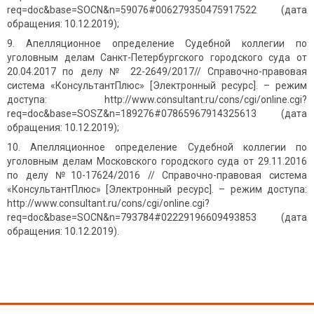
req=doc&base=SOCN&n=59076#006279350475917522 (дата
обращения: 10.12.2019);
Апелляционное определение Судебной коллегии по
уголовным делам Санкт-Петербургского городского суда от
20.04.2017 по делу № 22-2649/2017// Справочно-правовая
система «КонсультантПлюс» [Электронный ресурс]. – режим
доступа: http://www.consultant.ru/cons/cgi/online.cgi?
req=doc&base=SOSZ&n=189276#07865967914325613 (дата
обращения: 10.12.2019);
Апелляционное определение Судебной коллегии по
уголовным делам Московского городского суда от 29.11.2016
по делу №10-17624/2016 // Справочно-правовая система
«КонсультантПлюс» [Электронный ресурс]. – режим доступа:
http://www.consultant.ru/cons/cgi/online.cgi?
req=doc&base=SOCN&n=793784#02229196609493853 (дата
обращения: 10.12.2019).