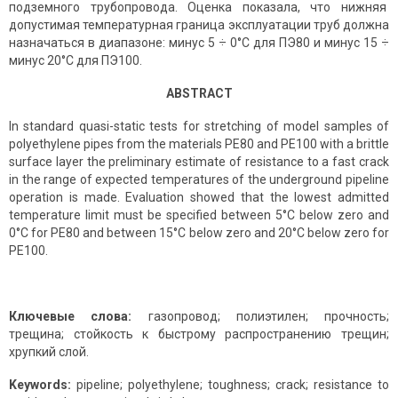
подземного трубопровода. Оценка показала, что нижняя
допустимая температурная граница эксплуатации труб должна
назначаться в диапазоне: минус 5 ÷ 0°С для ПЭ80 и минус 15 ÷
минус 20°С для ПЭ100.
ABSTRACT
In standard quasi-static tests for stretching of model samples of
polyethylene pipes from the materials PE80 and PE100 with a brittle
surface layer the preliminary estimate of resistance to a fast crack
in the range of expected temperatures of the underground pipeline
operation is made. Evaluation showed that the lowest admitted
temperature limit must be specified between 5°С below zero and
0°С for PE80 and between 15°С below zero and 20°С below zero for
PE100.
Ключевые слова:
газопровод; полиэтилен; прочность;
трещина; стойкость к быстрому распространению трещин;
хрупкий слой.
Keywords:
pipeline; polyethylene; toughness; crack; resistance to