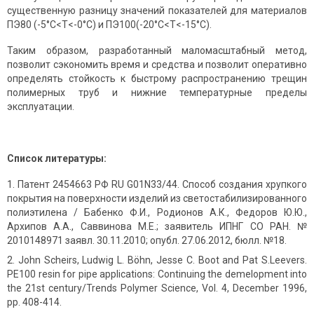
существенную разницу значений показателей для материалов
ПЭ80 (-5°С<Т<-0°С) и ПЭ100(-20°С<Т<-15°С).
Таким образом, разработанный маломасштабный метод,
позволит сэкономить время и средства и позволит оперативно
определять стойкость к быстрому распространению трещин
полимерных труб и нижние температурные пределы
эксплуатации.
Список литературы:
Патент 2454663 РФ RU G01N33/44. Способ создания хрупкого
покрытия на поверхности изделий из светостабилизированного
полиэтилена / Бабенко Ф.И., Родионов А.К., Федоров Ю.Ю.,
Архипов А.А., Саввинова М.Е.; заявитель ИПНГ СО РАН. №
2010148971 заявл. 30.11.2010; опубл. 27.06.2012, бюлл. №18.
John Scheirs, Ludwig L. Böhn, Jesse C. Boot and Pat S.Leevers.
PE100 resin for pipe applications: Continuing the demelopment into
the 21st century/Trends Polymer Science, Vol. 4, December 1996,
pp. 408-414.