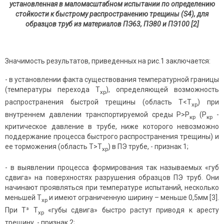
установленная в маломасштабном испытании по определению
стойкости к быстрому распространению трещины (
S
4), для
образцов труб из материалов ПЭ63, ПЭ80 и ПЭ100 [2]
Значимость результатов, приведенных на рис.1 заключается:
- в установлении факта существования температурной границы
(температуры перехода Т
), определяющей возможность
хр
распространения быстрой трещины (область Т<Т
) при
хр
внутреннем давлении транспортируемой среды Р>Р
(Р
-
кр
кр
критическое давление в трубе, ниже которого невозможно
поддержание процесса быстрого распространения трещины) и
ее торможения (область Т>Т
) в ПЭ трубе, - признак 1;
хр
- в выявлении процесса формирования так называемых «губ
сдвига» на поверхностях разрушения образцов ПЭ труб. Они
начинают проявляться при температуре испытаний, несколько
меньшей Т
и имеют ограниченную ширину – меньше 0,5мм [3].
хр
При Т³ Т
«губы сдвига» быстро растут приводя к аресту
хр
трещину, - признак 2;