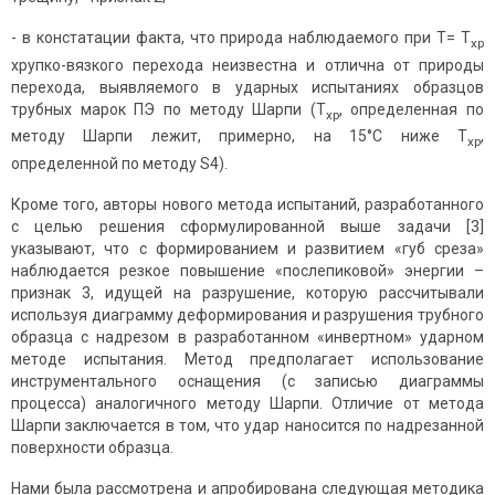
- в констатации факта, что природа наблюдаемого при Т= Т
хр
хрупко-вязкого перехода неизвестна и отлична от природы
перехода, выявляемого в ударных испытаниях образцов
трубных марок ПЭ по методу Шарпи (Т
, определенная по
хр
методу Шарпи лежит, примерно, на 15°С ниже Т
,
хр
определенной по методу S4).
Кроме того, авторы нового метода испытаний, разработанного
с целью решения сформулированной выше задачи [3]
указывают, что с формированием и развитием «губ среза»
наблюдается резкое повышение «послепиковой» энергии –
признак 3, идущей на разрушение, которую рассчитывали
используя диаграмму деформирования и разрушения трубного
образца с надрезом в разработанном «инвертном» ударном
методе испытания. Метод предполагает использование
инструментального оснащения (с записью диаграммы
процесса) аналогичного методу Шарпи. Отличие от метода
Шарпи заключается в том, что удар наносится по надрезанной
поверхности образца.
Нами была рассмотрена и апробирована следующая методика