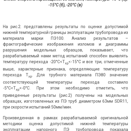
-15°С (б), -20°С (в)
На рис.2. представлены результаты по оценке допустимой
нижней температурной границы эксплуатации трубопровода из
материала марки ПЭ100. Анализ результатов –
фрактографические изображения изломов и диаграммы
разрушения модельных образцов, показывает, что
разрабатываемый нами метод испытаний способен выявлять
температуру перехода -20°С<Т
<-15°С и все три, отмеченные
хр
выше, характерные признака, определяющие температуру
перехода Т
. Для трубного материала ПЭ80 значение
хр
соответствующей температуры перехода составило
-5°С<Т
<-0°С. При этом необходимо отметить, что
хр
приведенные результаты (рис.2) получены на модельных
образцах, изготовленных из ПЭ труб диаметром 63мм SDR11,
при скорости испытаний 50мм/мин.
Произведенная в рамках разрабатываемой оригинальной
методики оценка допустимой нижней температуры
эксплуатации напорного ПЭ трубопровода показала