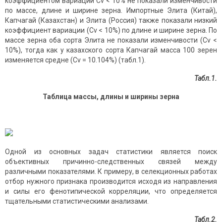
коэффициентом вариации Сv < 10% не показали изменчивости
по массе, длине и ширине зерна. Импортные Элита (Китай),
Капчагай (Казахстан) и Элита (Россия) также показали низкий
коэффициент вариации (Сv < 10%) по длине и ширине зерна. По
массе зерна оба сорта Элита не показали изменчивости (Сv <
10%), тогда как у казахского сорта Капчагай масса 100 зерен
изменяется средне (Сv = 10.104%) (табл.1).
Табл.1.
Таблица массы, длины и ширины зерна
Одной из основных задач статистики является поиск
объективных причинно-следственных связей между
различными показателями. К примеру, в селекционных работах
отбор нужного признака производится исходя из направления
и силы его фенотипической корреляции, что определяется
тщательными статистическими анализами.
Табл.2.