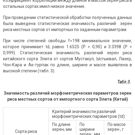
Коэффициент корреляции между длиной и массой зерен риса в
остальных сортах имел низкое значение.
При проведении статистической обработки полученных данных
была выведена статистическая значимость различий зерен
риса местных сортов от импортных по заданным параметрам.
При числе степеней свободы f=198 минимальное значение,
которое принимает td, равно 1.6525 (P > 0,90) и 3.3398 (P >
0,999). Статистическая значимость различий зерен риса
китайского сорта Элита от сортов Мустакул, Ыстыквал, Лазер,
Чон-Кара и Ак-турпак по длине, ширине и массе выявлена в
высокой степени (табл. 3).
Табл.3.
Значимость различий морфометрических параметров зерен
риса местных сортов от импортного сорта Элита (Китай)
Критерий значимости различий
морфометрических параметров (td)
По длине
По
По массе
зерен, мм
ширине
зерен , г
Сорта риса
зерен , мм