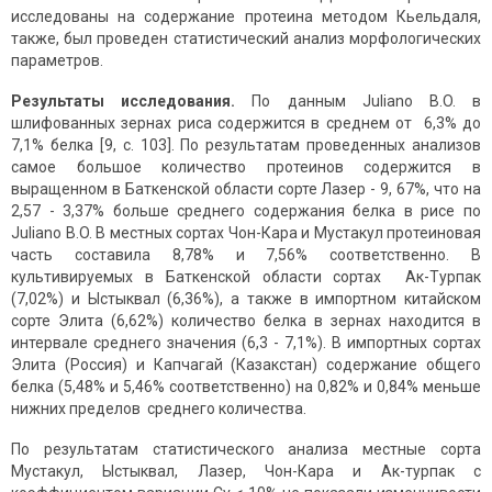
исследованы на содержание протеина методом Кьельдаля,
также, был проведен статистический анализ морфологических
параметров.
Результаты исследования.
По данным Juliano B.O. в
шлифованных зернах риса содержится в среднем от 6,3% до
7,1% белка [9, с. 103]. По результатам проведенных анализов
самое большое количество протеинов содержится в
выращенном в Баткенской области сорте Лазер - 9, 67%, что на
2,57 - 3,37% больше среднего содержания белка в рисе по
Juliano B.O. В местных сортах Чон-Кара и Мустакул протеиновая
часть составила 8,78% и 7,56% соответственно. В
культивируемых в Баткенской области сортах Ак-Турпак
(7,02%) и Ыстыквал (6,36%), а также в импортном китайском
сорте Элита (6,62%) количество белка в зернах находится в
интервале среднего значения (6,3 - 7,1%). В импортных сортах
Элита (Россия) и Капчагай (Казакстан) содержание общего
белка (5,48% и 5,46% соответственно) на 0,82% и 0,84% меньше
нижних пределов среднего количества.
По результатам статистического анализа местные сорта
Мустакул, Ыстыквал, Лазер, Чон-Кара и Ак-турпак с