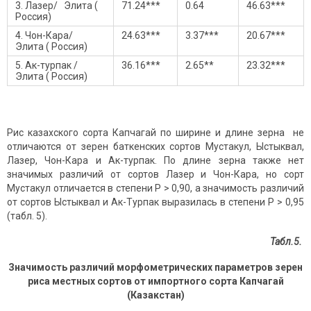
3. Лазер/ Элита (
71.24***
0.64
46.63***
Россия)
4. Чон-Кара/
24.63***
3.37***
20.67***
Элита ( Россия)
5. Ак-турпак /
36.16***
2.65**
23.32***
Элита ( Россия)
Рис казахского сорта Капчагай по ширине и длине зерна не
отличаются от зерен баткенских сортов Мустакул, Ыстыквал,
Лазер, Чон-Кара и Ак-турпак. По длине зерна также нет
значимых различий от сортов Лазер и Чон-Кара, но сорт
Мустакул отличается в степени P > 0,90, а значимость различий
от сортов Ыстыквал и Ак-Турпак выразилась в степени P > 0,95
(табл. 5).
Табл.5.
Значимость различий морфометрических параметров зерен
риса местных сортов от импортного сорта Капчагай
(Казакстан)