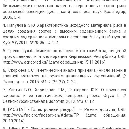
Лоточникова Т.Н. Изменчивость технологических и
биохимических признаков качества зерна новых сортов риса
российской селекции: дис. … канд. сель.-хоз. наук. Краснодар,
2006. С. 4.
Папулова Э.Ю. Характеристика исходного материала риса в
целях создания сортов с высоким содержанием белка и
средним содержанием амилозы в зерновки // Научный журнал
КубГАУ, 2011. №70(06). С. 1-2.
Пресс-служба Министерства сельского хозяйства, пищевой
промышленности и мелиорации Кыргызской Республики URL:
http://www.agroprod.kg/ (дата обращения: 15.11.2016).
Скоркина С.С. Генетический анализ признака «Число зерен в
главной метелке» на основе диаллельных скрещиваний //
Рисоводство. 2015. №1-2 (26-27). С. 24.
Улитин В.О., Харитонов Е.М., Гончарова Ю.К. О признаках
качества и их генетическом контроле у риса Oryza L. //
Сельскохозяйственая Биология. 2012. №3. С. 12.
FAOSTAT / [Электронный ресурс]. – Режим доступа: URL:
http://www.fao.org/faostat/en/#data/TP (дата обращения:
20.10.2014).