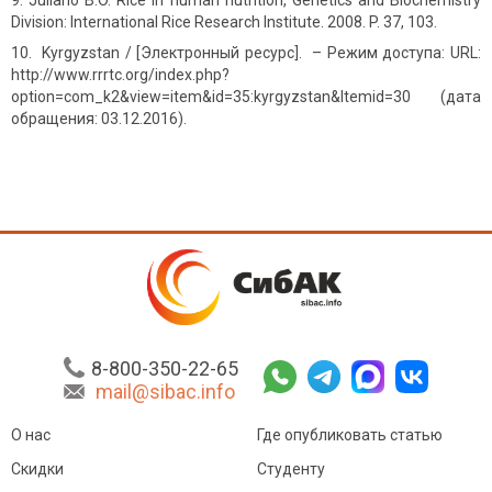
Juliano B.O. Rice in human nutrition, Genetics and Biochemistry
Division: International Rice Research Institute. 2008. P. 37, 103.
Kyrgyzstan / [Электронный ресурс]. – Режим доступа: URL:
http://www.rrrtc.org/index.php?
option=com_k2&view=item&id=35:kyrgyzstan&Itemid=30 (дата
обращения: 03.12.2016).
8-800-350-22-65
mail@sibac.info
О нас
Где опубликовать статью
Скидки
Студенту