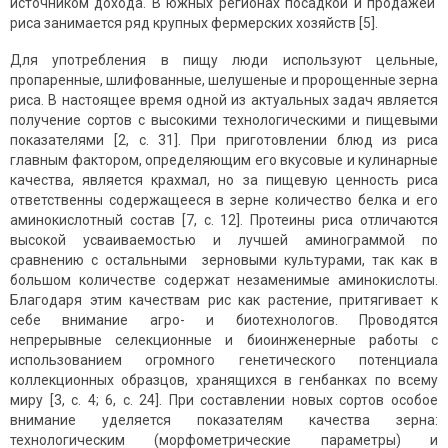
источником дохода. В южных регионах посадкой и продажей
риса занимается ряд крупных фермерских хозяйств [5].
Для употребления в пищу люди используют цельные,
пропаренные, шлифованные, шелушеные и пророщенные зерна
риса. В настоящее время одной из актуальных задач является
получение сортов с высокими технологическими и пищевыми
показателями [2, с. 31]. При приготовлении блюд из риса
главным фактором, определяющим его вкусовые и кулинарные
качества, является крахмал, но за пищевую ценность риса
ответственны содержащееся в зерне количество белка и его
аминокислотный состав [7, с. 12]. Протеины риса отличаются
высокой усваиваемостью и лучшей аминограммой по
сравнению с остальными зерновыми культурами, так как в
большом количестве содержат незаменимые аминокислоты.
Благодаря этим качествам рис как растение, притягивает к
себе внимание агро- и биотехнологов. Проводятся
непрерывные селекционные и биоинженерные работы с
использованием огромного генетического потенциала
коллекционных образцов, хранящихся в генбанках по всему
миру [3, с. 4; 6, с. 24]. При составлении новых сортов особое
внимание уделяется показателям качества зерна:
технологическим (морфометрические параметры) и