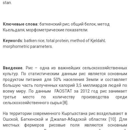
stan​.
Ключевые слова:
баткенский рис; общий белок; метод
Кьельдаля; морфометрические показатели.
Keywords: ​
batken rice; total protein; method of Kjeldahl;
morphometric parameters.
Введение.
Рис – одна из важнейших сельскохозяйственных
культур. По статистическим данным рис является основным
продуктом питания для 50% населения Земли и составляет
большую часть полученных калорий 3,5 миллиардов людей по
всему миру. По данным FAOSTAT за 2012 год рис занимает
третье место по количеству производства среди
сельскохозяйственного сырья [8].
На территории современного Кыргызстана рис возделывают в
Ошской, Баткенской и Джалал-Абадской областях [10]. Для
местных фермеров рисовые поля являются основным