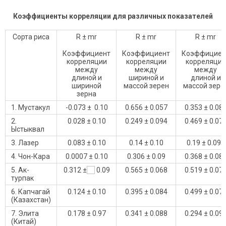
Коэффициенты корреляции для различных показателей
Сорта риса
R ± mr
R ± mr
R ± mr
Коэффициент
Коэффициент
Коэффициен
корреляции
корреляции
корреляции
между
между
между
длиной и
шириной и
длиной и
шириной
массой зерен
массой зере
зерна
1. Мустакул
-0.073 ± 0.10
0.656 ± 0.057
0.353 ± 0.08
2.
0.028 ± 0.10
0.249 ± 0.094
0.469 ± 0.07
Ыстыквал
3. Лазер
0.083 ± 0.10
0.14 ± 0.10
0.19 ± 0.096
4. Чон-Кара
0.0007 ± 0.10
0.306 ± 0.09
0.368 ± 0.08
5. Ак-
0.312 ±
0.09
0.565 ± 0.068
0.519 ± 0.07
турпак
6. Капчагай
0.124 ± 0.10
0.395 ± 0.084
0.499 ± 0.07
(Казахстан)
7. Элита
0.178 ± 0.97
0.341 ± 0.088
0.294 ± 0.09
(Китай)