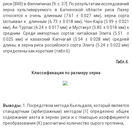
риса (IRRI) в Филлипинах [9, с. 37]. По результатам исследований
зерна культивируемого в Баткенской области риса Лазер
относятся к очень длинным (7.61 ± 0.027 мм); зерна сорта
Ыстыквал к длинным (6.73 ± 0.018 мм); Чон-Кара (5.99 ± 0.021
мм), Ак-Турпак (6.24 ± 0.017 мм) и Мустакул (5.85 ± 0.018 мм) к
средним. Среди импортных сортов: китайская Элита (5.51 ±
0.025 мм) и казахский Капчагай (5.54 ± 0.028 мм) средней
длины, а зерна риса российского сорта Элита (5.24 ± 0.022 мм)
определены как короткие (табл.6).
Табл.6.
Классификация по размеру зерна
Выводы
.
1. Посредством метода Кьельдаля, который является
стандартным (арбитражным) методом [1] определено общее
содержание азота в зернах риса и с помощью коэффициента
преобразования (К) рассчитано количество сырого протеина,