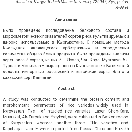
Assistant, Kyrgyz-Turkish Manas University, 720042,
Kyrgyzstan,
Bishkek
Аннотация
Было проведено исследование белкового состава и
морфометрических показателей сортов риса, культивируемых и
широко используемых в Кыргызстане. С помощью метода
Кьельдаля, являющегося арбитражным в определении
количества общего белка продукта, были проведены анализы
зерен риса 8 сортов, из них 5 – Лазер, Чон-Кара, Мустакул, Ак-
Турпак и Ыстыквал – выращенных в Кыргызстане в Баткенской
области, импортные российский и китайский сорта Элита и
казахский сорт Капчагай.
Abstract
A study was conducted ​to determine the ​protein content​ and
morphometric parameters of rice varieties ​widely used in
Kyrgyzstan. Five ​of studied rice varieties, Laser, Chon-Kara,
Mustakul, Ak-Turpak and Ystykval​, ​were ​cultivated ​in Batken region
of Kyrgyzstan, ​whereas another three, Elita varieties and
Kapchаgai variety, were imported ​from ​Russia​, ​Chin​a​ and Kazakh​