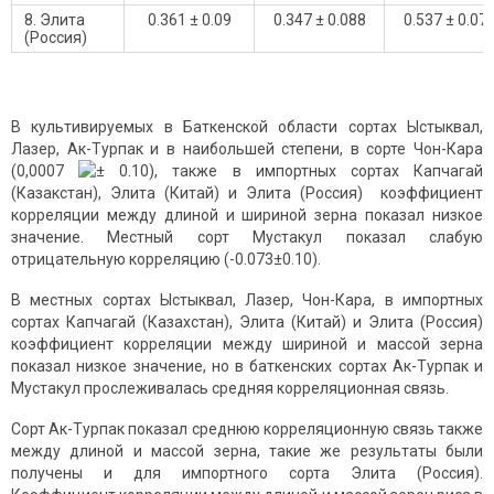
8. Элита
0.361 ± 0.09
0.347 ± 0.088
0.537 ± 0.07
(Россия)
В культивируемых в Баткенской области сортах Ыстыквал,
Лазер, Ак-Турпак и в наибольшей степени, в сорте Чон-Кара
(0,0007
± 0.10), также в импортных сортах Капчагай
(Казакстан), Элита (Китай) и Элита (Россия) коэффициент
корреляции между длиной и шириной зерна показал низкое
значение. Местный сорт Мустакул показал слабую
отрицательную корреляцию (-0.073±0.10).
В местных сортах Ыстыквал, Лазер, Чон-Кара, в импортных
сортах Капчагай (Казахстан), Элита (Китай) и Элита (Россия)
коэффициент корреляции между шириной и массой зерна
показал низкое значение, но в баткенских сортах Ак-Турпак и
Мустакул прослеживалась средняя корреляционная связь.
Сорт Ак-Турпак показал среднюю корреляционную связь также
между длиной и массой зерна, такие же результаты были
получены и для импортного сорта Элита (Россия).