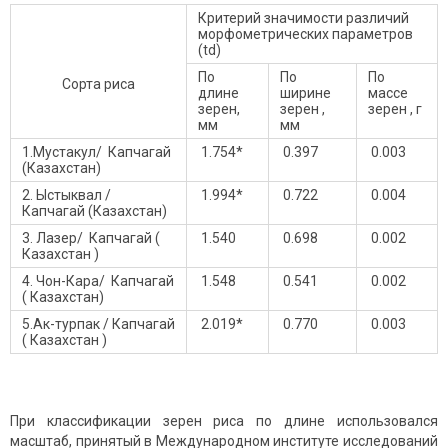
Критерий значимости различий
морфометрических параметров
(td)
По
По
По
Сорта риса
длине
ширине
массе
зерен,
зерен ,
зерен , г
мм
мм
1.Мустакул/ Капчагай
1.754*
0.397
0.003
(Казахстан)
2. Ыстыквал /
1.994*
0.722
0.004
Капчагай (Казахстан)
3. Лазер/ Капчагай (
1.540
0.698
0.002
Казахстан )
4. Чон-Кара/ Капчагай
1.548
0.541
0.002
( Казахстан)
5.Ак-турпак / Капчагай
2.019*
0.770
0.003
( Казахстан )
При классификации зерен риса по длине использовался
масштаб, принятый в Международном институте исследований