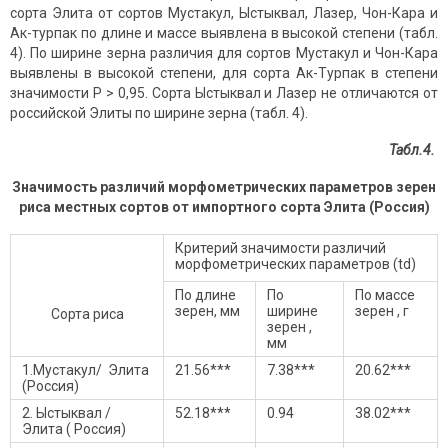
сорта Элита от сортов Мустакул, Ыстыквал, Лазер, Чон-Кара и
Ак-турпак по длине и массе выявлена в высокой степени (табл.
4). По ширине зерна различия для сортов Мустакул и Чон-Кара
выявлены в высокой степени, для сорта Ак-Турпак в степени
значимости P > 0,95. Сорта Ыстыквал и Лазер не отличаются от
российской Элиты по ширине зерна (табл. 4).
Табл.4.
Значимость различий морфометрических параметров зерен
риса местных сортов от импортного сорта Элита (Россия)
Критерий значимости различий
морфометрических параметров (td)
По длине
По
По массе
зерен, мм
ширине
зерен , г
Сорта риса
зерен ,
мм
1.Мустакул/ Элита
21.56***
7.38***
20.62***
(Россия)
2. Ыстыквал /
52.18***
0.94
38.02***
Элита ( Россия)