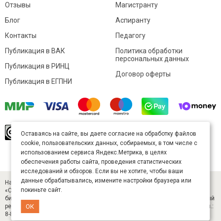
Отзывы
Магистранту
Блог
Аспиранту
Контакты
Педагогу
Публикация в ВАК
Политика обработки
персональных данных
Публикация в РИНЦ
Договор оферты
Публикация в ЕГПНИ
© Sibac.info 2026. Все права защищены.
Это
Оставаясь на сайте, вы даете согласие на обработку файлов
произведение доступно по
лицензии Creative
cookie, пользовательских данных, собираемых, в том числе с
Commons «Attribution» («Атрибуция») 4.0
Непортированная
.
использованием сервиса Яндекс.Метрика, в целях
Карта сайта
обеспечения работы сайта, проведения статистических
исследований и обзоров. Если вы не хотите, чтобы ваши
данные обрабатывались, измените настройки браузера или
Научный журнал «Студенческий» (ISSN 2541-9412). Издатель — ООО
покиньте сайт.
«СибАК» (ИНН 5402054157). Размещается в Научной электронной
библиотеке eLIBRARY.RU (договор № 445-11/2019 от 05.11.2019). Главный
ОК
редактор — Старченко И. Б., д-р техн. наук. E-mail: student@sibac.info, тел.:
8-800-350-22-65.