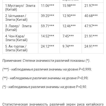
1.Мустакул/ Элита
11.06***
15.98***
21.97***
(Китай)
2. Ыстыквал /
39.25***
12.90***
40.68***
Элита (Китай)
3. Лазер/ Элита
59.71***
12.46***
47.97***
(Китай)
4. Чон-Кара/
14.52***
7.45***
21.91***
Элита (Китай)
5. Ак-турпак /
24.12***
9.74***
24.91***
Элита (Китай)
Примечание: Степени значимости различий показаны (*).
(***) - наблюдаемые различия значимы на уровне Р=0,999;
(**) - наблюдаемые различия значимы на уровне Р=0,99;
(*) - наблюдаемые различия значимы на уровне Р=0,90
.
Статистическая значимость различий зерен риса китайского