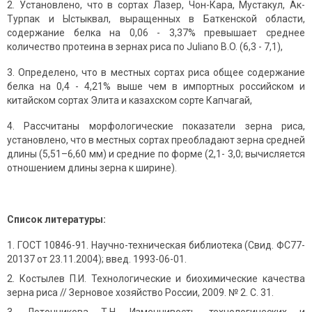
2. Установлено, что в сортах Лазер, Чон-Кара, Мустакул, Ак-
Турпак и Ыстыквал, выращенных в Баткенской области,
содержание белка на 0,06 - 3,37% превышает среднее
количество протеина в зернах риса по Juliano B.O. (6,3 - 7,1),
3. Определено, что в местных сортах риса общее содержание
белка на 0,4 - 4,21% выше чем в импортных российском и
китайском сортах Элита и казахском сорте Капчагай,
4. Рассчитаны морфологические показатели зерна риса,
установлено, что в местных сортах преобладают зерна средней
длины (5,51–6,60 мм) и средние по форме (2,1- 3,0; вычисляется
отношением длины зерна к ширине).
Список литературы:
ГОСТ 10846-91. Научно-техническая библиотека (Свид. ФС77-
20137 от 23.11.2004); введ. 1993-06-01.
Костылев П.И. Технологические и биохимические качества
зерна риса // Зерновое хозяйство России, 2009. № 2. C. 31.