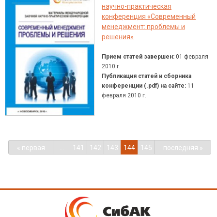
научно-практическая
конференция «Современный
менеджмент: проблемы и
решения»
Прием статей завершен:
01 февраля
2010 г.
Публикация статей и сборника
конференции (.pdf) на сайте:
11
февраля 2010 г.
« первая
…
141
142
143
144
145
последняя »