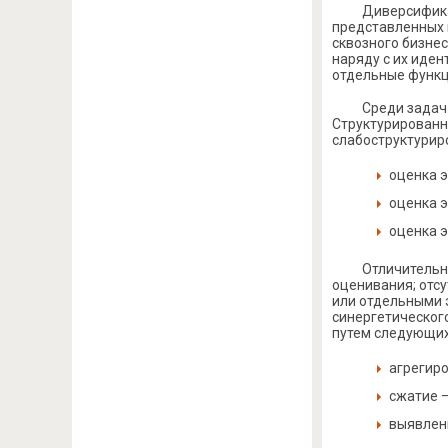
Диверсифика
представленных 
сквозного бизне
наряду с их иде
отдельные функц
Среди задач
Структурированн
слабоструктурир
оценка э
оценка 
оценка 
Отличительн
оценивания; отс
или отдельными 
синергетическог
путем следующих 
агрегир
сжатие 
выявлени