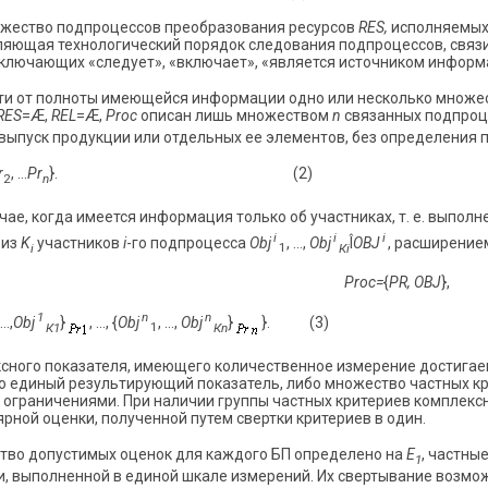
жество подпроцессов преобразования ресурсов
RES
,
исполняемых
ляющая технологический порядок следования подпроцессов, свя
включающих «следует», «включает», «является источником информа
ти от полноты имеющейся информации одно или несколько множеств
RES
=Æ,
REL
=Æ,
Proc
описан лишь множеством
n
связанных подпро
 выпуск продукции или отдельных ее элементов, без определения по
r
, …
Pr
}. (2)
2
n
чае, когда имеется информация только об участниках, т. е. выпо
i
i
i
 из
K
участников
i
-го подпроцесса
Obj
, …,
Obj
Î
OBJ
, расширение
i
1
К
i
Proc
=
{
PR
,
OBJ
},
1
n
n
 …,
Obj
}
, …, {
Obj
, …,
Obj
}
}. (3)
К1
1
К
n
сного показателя, имеющего количественное измерение достигаем
о единый результирующий показатель, либо множество частных к
 ограничениями. При наличии группы частных критериев комплексн
ярной оценки, полученной путем свертки критериев в один.
тво допустимых оценок для каждого БП определено на
E
, частны
1
и, выполненной в единой шкале измерений. Их свертывание возм