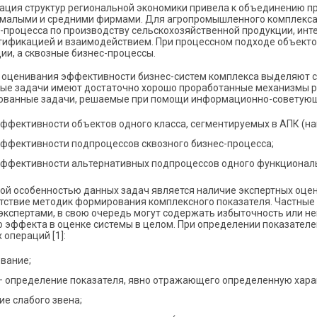
ция структур региональной экономики привела к объединению пр
малыми и средними фирмами. Для агропромышленного комплекса
с-процесса по производству сельскохозяйственной продукции, инт
нтификацией и взаимодействием. При процессном подходе объект
ии, а сквозные бизнес-процессы.
 оценивания эффективности бизнес-систем комплекса выделяют с
ые задачи имеют достаточно хорошо проработанные механизмы р
ованные задачи, решаемые при помощи информационно-советующи
ффективности объектов одного класса, сегменти­руемых в АПК (на
эффективности подпроцессов сквозного бизнес-процесса;
эффективности альтернативных подпроцессов одного функциональ
ой особенностью данных задач является наличие экспертных оце
утствие методик формирования комплексного показателя. Частные
экспертами, в свою очередь могут содержать избыточность или н
о эффекта в оценке системы в целом. При определении показателе
операций [1]:
ование;
— определение показателя, явно отражающего определенную харак
е слабого звена;