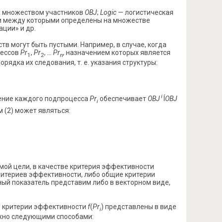
 множеством участников
OBJ
;
Logic
— логистическая
зи между которыми определены на множестве
ции» и др.
 могут быть пустыми. Например, в случае, когда
цессов
Pr
,
Pr
, …
Pr
, назначением которых является
1
2
n
рядка их следования, т. е. указания структуры:
i
лнение каждого подпроцесса
Pr
обеспечивает
OBJ
Í
OBJ
i
м (2) может являться:
ой цели, в качестве критерия эффективности
ритериев эффективности, либо общие критерии
ый показатель представим либо в векторном виде,
е критерии эффективности
f
(
Pr
) представлены в виде
i
ожно следующими способами: