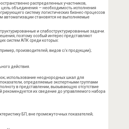
остранственно распределенных участников,
 цель объединения — необходимость исполнения
егрирующего систему логистических бизнес-процессов
ом автоматизации становятся не выполняемые
труктурированные и слабоструктурированные задачи.
ешения, поэтому особый интерес представляют
х систем АПК среди которых:
пример, производителей, видов с/х продукции);
ного действия.
нок; использование неоднородных шкал для
 показатели, определяемые экспертными группами
еполноту в представлении, вызывающую отсутствие
й рекомендуется их сведение до управляемого набора
теристику БП, вне промежуточных показателей;