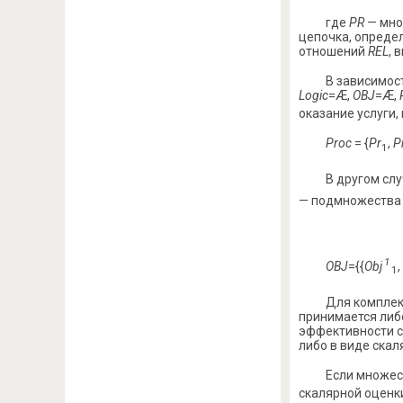
где
PR
— мно
цепочка, опреде
отношений
REL
, 
В зависимос
Logic
=Æ,
OBJ
=Æ,
оказание услуги,
Proc
= {
Pr
,
P
1
В другом слу
— подмножества
1
OBJ
={{
Obj
,
1
Для комплек
принимается либ
эффективности с
либо в виде скал
Если множес
скалярной оценк