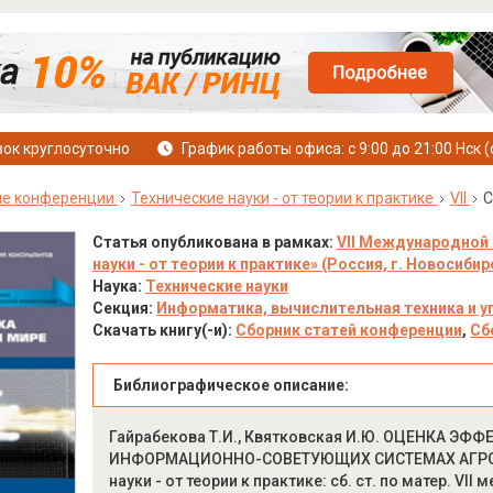
ок круглосуточно
График работы офиса: с 9:00 до 21:00 Нск (
е конференции
Технические науки - от теории к практике
VII
С
Статья опубликована в рамках:
VII Международной 
науки - от теории к практике» (Россия, г. Новосибирс
Наука:
Технические науки
Секция:
Информатика, вычислительная техника и у
Скачать книгу(-и):
Сборник статей конференции
,
Сб
Библиографическое описание:
Гайрабекова Т.И., Квятковская И.Ю. ОЦЕНКА Э
ИНФОРМАЦИОННО-СОВЕТУЮЩИХ СИСТЕМАХ АГРОП
науки - от теории к практике: сб. ст. по матер. VII 