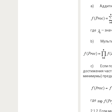
a) Аддитивн
где
— знач
b) Мультип
c) Если под
достижения част
минимумы) преды
где
2.1.2. Если