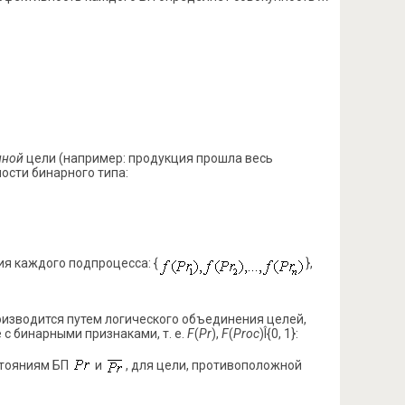
нной
цели (например: продукция прошла весь
ости бинарного типа:
я каждого подпроцесса: {
},
изводится путем логического объединения целей,
с бинарными признаками, т. е.
F
(
Pr
),
F
(
Proc
)Î{0, 1}:
стояниям БП
и
, для цели, противоположной