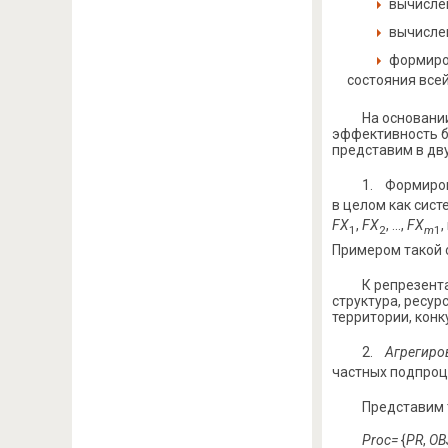
вычислен
вычисле
формиро
состояния всей
На основани
эффективность б
представим в дву
1. Формиро
в целом как сист
FX
,
FX
, …,
FX
,
1
2
m
1
Примером такой 
К репрезент
структура, ресу
территории, конк
2.
Агрегиро
частных подпроц
Представим 
Proc=
{
PR
,
OB