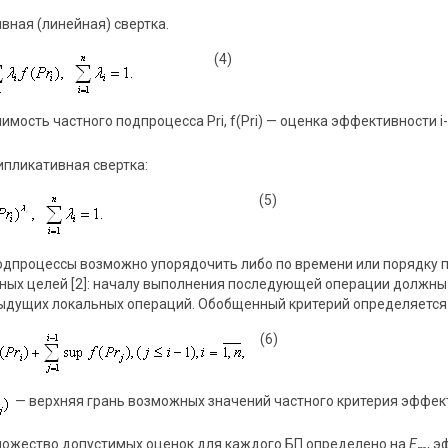
ая (линейная) свертка.
(4)
имость частного подпроцесса Pri, f(Pri) — оценка эффективности i-
ликативная свертка:
(5)
процессы возможно упорядочить либо по времени или порядку п
ных целей [2]: началу выполнения последующей операции должны
дущих локальных операций. Обобщенный критерий определяется 
(6)
— верхняя грань возможных значений частного критерия эффекти
 множество допустимых оценок для каждого БП определено на
E
, 