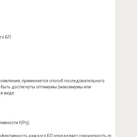
го БП.
оявления, применяется способ последовательного
 быть достигнуты оптимумы (максимумы или
в виде:
вности f(Prj).
эффективность каждого БП определяет совокупность
m