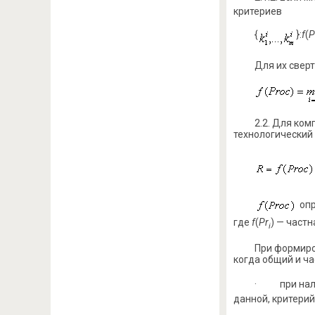
критериев
{
}:
f
(
P
Для их свер
2.2. Для ко
технологический
опр
где
f
(
Pr
) — част
i
При формиро
когда общий и ча
· при налич
данной, критерий