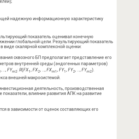
елей);
ающей надежную информационную характеристику
зультирующий показатель оценивал конечную
тижении глобальной цели. Результирующий показатель
 в виде скалярной комплексной оценки:
ания сквозного БП предполагает представление его
метров внутренней среды (эндогенных параметров)
, …,
FY
:
R
(
FX
,
FX
, …,
FX
,
FY
,
FY
, …,
FY
).
2
m
2
1
2
m
1
1
2
m
2
кса внешней макросистемой.
 инвестиционная деятельность, производственная
е показатели, влияние развития АПК на развитие
ся в зависимости от оценок составляющих его