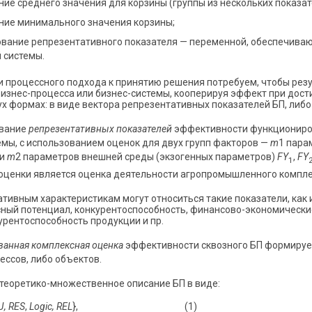
ие среднего значения для корзины (группы из нескольких показат
ние минимального значения корзины;
вание репрезентативного показателя — переменной, обеспечив
 системы.
и процессного подхода к принятию решения потребуем, чтобы ре
изнес-процесса или бизнес-системы, кооперируя эффект при дос
х формах: в виде вектора репрезентативных показателей БП, либо
вание
репрезентативных показателей
эффективности функциониров
емы, с использованием оценок для двух групп факторов —
m
1 пара
 и
m
2 параметров внешней среды (экзогенных параметров)
FY
,
FY
1
оценки является оценка деятельности агропромышленного компле
ативным характеристикам могут относиться такие показатели, как
рсный потенциал, конкурентоспособность, финансово-экономически
урентоспособность продукции и пр.
ванная комплексная оценка
эффективности сквозного БП формирует
ессов, либо объектов.
теоретико-множественное описание БП в виде:
J, RES
,
Logic, REL
}, (1)