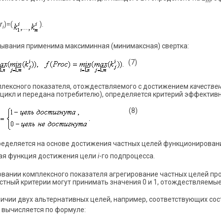
m
r
)=(
).
i
тывания применима максиминная (минимаксная) свертка:
(7)
мплексного показателя, отождествляемого с достижением
качестве
 цикл и передана потребителю), определяется критерий эффективн
(8)
еделяется на основе достижения частных целей функционировани
ная функция достижения цели
i
-го подпроцесса.
вании комплексного показателя агрегирование частных целей про
стный критерии могут принимать значения 0 и 1, отождествляемые 
ии двух альтернативных целей, например, соответствующих со
 вычисляется по формуле: