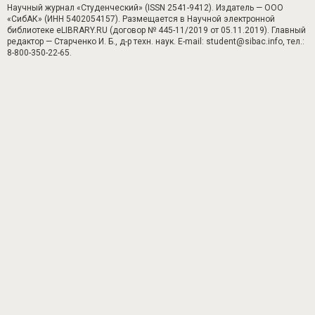
Научный журнал «Студенческий» (ISSN 2541-9412). Издатель — ООО
«СибАК» (ИНН 5402054157). Размещается в Научной электронной
библиотеке eLIBRARY.RU (договор № 445-11/2019 от 05.11.2019). Главный
редактор — Старченко И. Б., д-р техн. наук. E-mail: student@sibac.info, тел.:
8-800-350-22-65.