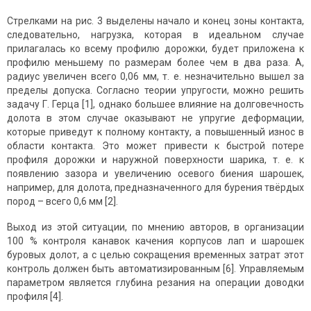
Стрелками на рис. 3 выделены начало и конец зоны контакта,
следовательно, нагрузка, которая в идеальном случае
прилагалась ко всему профилю дорожки, будет приложена к
профилю меньшему по размерам более чем в два раза. А,
радиус увеличен всего 0,06 мм, т. е. незначительно вышел за
пределы допуска. Согласно теории упругости, можно решить
задачу Г. Герца [1], однако большее влияние на долговечность
долота в этом случае оказывают не упругие деформации,
которые приведут к полному контакту, а повышенный износ в
области контакта. Это может привести к быстрой потере
профиля дорожки и наружной поверхности шарика, т. е. к
появлению зазора и увеличению осевого биения шарошек,
например, для долота, предназначенного для бурения твёрдых
пород – всего 0,6 мм [2].
Выход из этой ситуации, по мнению авторов, в организации
100 % контроля канавок качения корпусов лап и шарошек
буровых долот, а с целью сокращения временных затрат этот
контроль должен быть автоматизированным [6]. Управляемым
параметром является глубина резания на операции доводки
профиля [4].