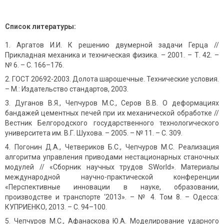
Cписок литературы:
Аргатов И.И. К решению двумерной задачи Герца //
Прикладная механика и техническая физика. – 2001. – Т. 42. –
№ 6. – С. 166–176.
ГОСТ 20692-2003. Долота шарошечные. Технические условия.
– М.: Издательство стандартов, 2003.
Дуганов В.Я., Чепчуров М.С., Серов В.В. О деформациях
бандажей цементных печей при их механической обработке //
Вестник Белгородского государственного технологического
университета им. В.Г. Шухова. – 2005. – № 11. – С. 309.
Погонин Д.А., Четвериков Б.С., Чепчуров М.С. Реализация
алгоритма управления приводами нестационарных станочных
модулей // «Сборник научных трудов SWorld». Материалы
международной научно-практической конференции
«Перспективные инновации в науке, образовании,
производстве и транспорте ‘2013». – № 4. Том 8. – Одесса:
КУПРИЕНКО, 2013. – С. 94–100.
Чепчуров М.С., Афанаскова Ю.А. Моделирование ударного