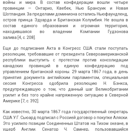
войны и мира. В состав конфедерации вошли четыре
провинции — Онтарио, Квебек, Нью Брансуик и Новая
Шотландия. За пределами доминиона остались Ньюфаундленд,
остров принца Эдуарда и Британская Колумбия. Не вошла в
состав единого образования и огромная территория,
находившаяся во владении Компании Гудзонова
залива [4, c. 208].
Еще до подписания Акта в Конгресс США стали поступать
резолюции, требовавшие от президента Североамериканской
республики выступить с протестом против консолидации
канадских провинций в единую конфедерацию под
управлением британской короны. 29 марта 1867 года, в день
принятия документа английским парламентом, специальная
сессия Конгресса одобрила резолюцию Н. Бэнкса,
предупреждавшую о том, что данный шаг Великобритании
усилит и без того крайне напряженную ситуацию в Северной
Америке [7, c. 392].
Как известно, 30 марта 1867 года государственный секретарь
США У.Г. Сьюард подписал с Россией договор о покупке Аляски.
Это усилило позиции Соединенных Штатов на Тихом океане, в
ущерб Англии. Сенатор Ч. Самнер, пользовавшийся