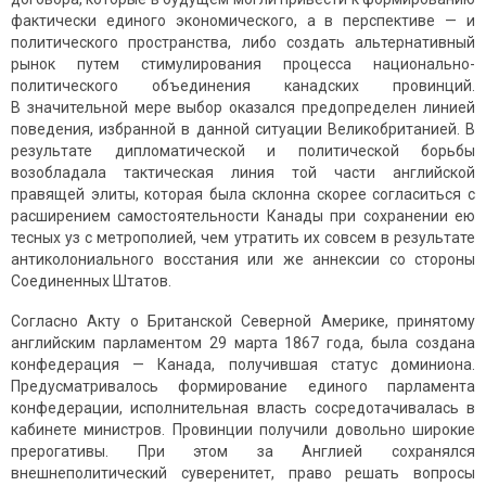
фактически единого экономического, а в перспективе — и
политического пространства, либо создать альтернативный
рынок путем стимулирования процесса национально-
политического объединения канадских провинций.
В значительной мере выбор оказался предопределен линией
пове­дения, избранной в данной ситуации Великобританией. В
результате дипломатической и политической борьбы
возобладала тактическая линия той части английской
правящей элиты, которая была склонна скорее согласиться с
расширением самостоятельности Канады при сохранении ею
тесных уз с метрополией, чем утратить их совсем в результате
антиколониального восстания или же аннексии со стороны
Соединенных Штатов.
Согласно Акту о Британской Северной Америке, принятому
английским парламентом 29 марта 1867 года, была создана
конфеде­рация — Канада, получившая статус доминиона.
Предусматривалось формирование единого парламента
конфедерации, исполнительная власть сосредотачивалась в
кабинете министров. Провинции получили довольно широкие
прерогативы. При этом за Англией сохранялся
внешнеполитический суверенитет, право решать вопросы