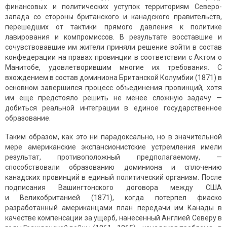
финансовых и политических уступок территориям Северо-
запада со стороны британского и канадского правительств,
перешедших от тактики прямого давления к политике
лавирования и компромиссов. В результате восставшие и
сочувствовавшие им жители приняли решение войти в состав
конфедерации на правах провинции в соответствии с Актом о
Манитобе, удовлетворившим многие их требования. С
вхождением в состав доминиона Британской Колумбии (1871) в
основном завершился процесс объединения провинций, хотя
им еще предстояло решить не менее сложную задачу —
добиться реальной интеграции в единое государственное
образование.
Таким образом, как это ни парадоксально, но в значительной
мере американские экспансионистские устремления имели
результат, противоположный предполагаемому, —
способствовали образованию доминиона и сплочению
канадских провинций в единый политический организм. После
подписания Вашингтонского договора между США
и Великобританией (1871), когда потерпел фиаско
разработанный американцами план передачи им Канады в
качестве компенсации за ущерб, нанесенный Англией Северу в