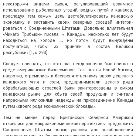
некоторыми видами сырья, регулировавший взаимное
использование рыболовных угодий, водных путей и каналов,
преследуя тем самым цель дестабилизировать канадскую
экономику и заставить своих северных соседей интегри­
роваться с Соединенными Штатами. Довольно влиятельная
«Чикаго Трибьюн» писала: « Канадцы несколько лет будут
находиться на холоде …, но потом будут вынуждены
постучаться, чтобы их приняли в состав Великой
республики» [1, c. 293].
Следует признать, что этот шаг неоднозначно был принят в
среде американских бизнесменов. Так, штаты Новой Англии,
напротив, стремились к беспрепятственному ввозу дешевого
канадского угля и соли, предприниматели целого ряда
обрабатывающих отраслей были заинтересованы в емком
канадском рынке для сбыта своей продукции и считали
напрасными иллюзиями надежды на присоединение Канады
путем «своего рода экономической блокады».
Тем не менее, перед Британской Северной Америкой
открылись две макроэкономические перспективы: предложить
Соединенным Штатам новые условия для возобновления
договора, которые в будущем могли привести к формированию