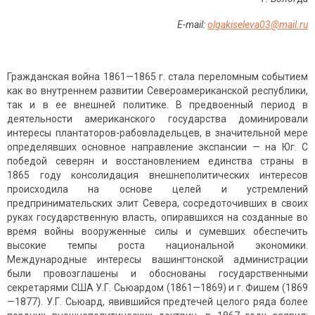
E-mail:
olgakiseleva03@mail.ru
Гражданская война 1861—1865 г. стала переломным событием
как во внутреннем развитии Североамериканской республики,
так и в ее внешней политике. В предвоенный период в
деятельности американского государства доминировали
интересы плантаторов-рабовладельцев, в значительной мере
определявших основное направление экспансии — на Юг. С
победой северян и восстанов­лением единства страны в
1865 году консолидация внешнеполити­ческих интересов
происходила на основе целей и устремлений
предпринимательских элит Севера, сосредоточивших в своих
руках государственную власть, опиравшихся на созданные во
время войны вооруженные силы и сумевших обеспечить
высокие темпы роста национальной экономики.
Международные интересы вашингтонской администрации
были провозглашены и обоснованы государственными
секретарями США У.Г. Сьюардом (1861—1869) и г. Фишем (1869
—1877). У.Г. Сьюард, явившийся предтечей целого ряда более