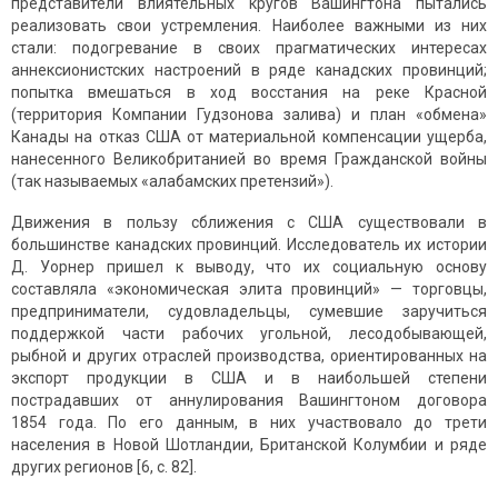
представители влиятельных кругов Вашингтона пытались
реализовать свои устремления. Наиболее важными из них
стали: подогревание в своих прагматических интересах
аннексионистских настроений в ряде канадских провинций;
попытка вмешаться в ход восстания на реке Красной
(территория Компании Гудзонова залива) и план «обмена»
Канады на отказ США от материальной компенсации ущерба,
нанесенного Великобританией во время Гражданской войны
(так называемых «алабамских претензий»).
Движения в пользу сближения с США существовали в
большин­стве канадских провинций. Исследователь их истории
Д. Уорнер пришел к выводу, что их социальную основу
составляла «экономи­ческая элита провинций» — торговцы,
предприниматели, судовладельцы, сумевшие заручиться
поддержкой части рабочих угольной, лесодобывающей,
рыбной и других отраслей производства, ориентированных на
экспорт продукции в США и в наибольшей степени
пострадавших от аннулирования Вашингтоном договора
1854 года. По его данным, в них участвовало до трети
населения в Новой Шотландии, Британской Колумбии и ряде
других регионов [6, c. 82].