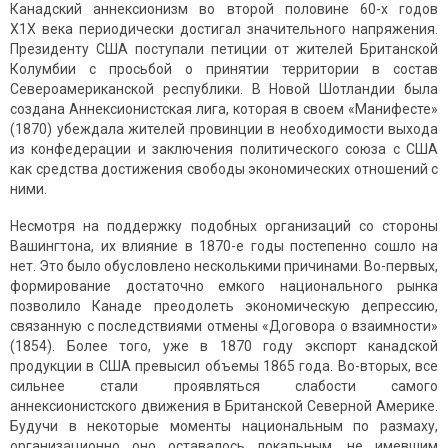
Канадский аннексионизм во второй половине 60-х годов
Х1Х века периодически достигал значительного напряжения.
Президенту США поступали петиции от жителей Британской
Колумбии с просьбой о принятии территории в состав
Североамери­канской республики. В Новой Шотландии была
создана Аннексио­нистская лига, которая в своем «Манифесте»
(1870) убеждала жителей провинции в необходимости выхода
из конфедерации и заключения политического союза с США
как средства достижения свободы экономических отношений с
ними.
Несмотря на поддержку подобных организаций со стороны
Вашингтона, их влияние в 1870-е годы постепенно сошло на
нет. Это было обусловлено несколькими причинами. Во-первых,
формирование достаточно емкого национального рынка
позволило Канаде преодолеть экономическую депрессию,
связанную с последствиями отмены «Договора о взаимности»
(1854). Более того, уже в 1870 году экспорт канадской
продукции в США превысил объемы 1865 года. Во-вторых, все
сильнее стали проявляться слабости самого
аннексионистского движения в Британской Северной Америке.
Будучи в некоторые моменты национальным по размаху,
организа­ционно оно оставалось локальным, не имевшим