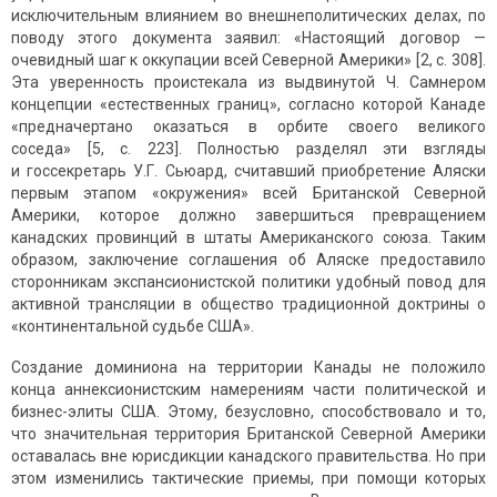
исключительным влиянием во внешнеполитических делах, по
поводу этого документа заявил: «Настоящий договор —
очевидный шаг к оккупации всей Северной Америки» [2, с. 308].
Эта уверенность проистекала из выдвинутой Ч. Самнером
концепции «естественных границ», согласно которой Канаде
«предначертано оказаться в орбите своего великого
соседа» [5, c. 223]. Полностью разделял эти взгляды
и госсекретарь У.Г. Сьюард, считавший приобретение Аляски
первым этапом «окружения» всей Британской Северной
Америки, которое должно завершиться превращением
канадских провинций в штаты Американского союза. Таким
образом, заключение соглашения об Аляске предоставило
сторонникам экспансионистской политики удобный повод для
активной трансляции в общество традиционной доктрины о
«континентальной судьбе США».
Создание доминиона на территории Канады не положило
конца аннексионистским намерениям части политической и
бизнес-элиты США. Этому, безусловно, способствовало и то,
что значительная территория Британской Северной Америки
оставалась вне юрис­дикции канадского правительства. Но при
этом изменились тактичес­кие приемы, при помощи которых