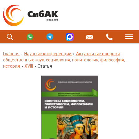
Главная
Научные конференции
Актуальные вопросы
общественных наук: социология, политология, философия,
история
XVIII
Статья