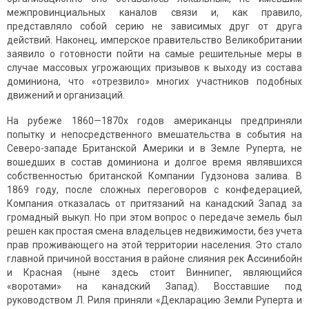
межпровинциальных каналов связи и, как правило,
представляло собой серию не зависимых друг от друга
действий. Наконец, имперское правительство Великобритании
заявило о готовности пойти на самые решительные меры в
случае массовых угрожающих призывов к выходу из состава
доминиона, что «отрезвило» многих участников подобных
движений и организаций.
На рубеже 1860—1870х годов американцы предприняли
попытку и непосредственного вмешательства в события на
Северо-западе Британской Америки и в Земле Руперта, не
вошедших в состав доминиона и долгое время являвшихся
собственностью британской Компании Гудзонова залива. В
1869 году, после сложных переговоров с конфедерацией,
Компания отказалась от притязаний на канадский Запад за
громадный выкуп. Но при этом вопрос о передаче земель был
решен как простая смена владельцев недвижимости, без учета
прав проживающего на этой территории населения. Это стало
главной причиной восстания в районе слияния рек Ассинибойн
и Красная (ныне здесь стоит Виннипег, являющийся
«воротами» на канадский Запад). Восставшие под
руководством Л. Риля приняли «Декларацию Земли Руперта и