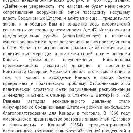
поздних внешнеполитических доктрин, в 1867 году заявил:
«Дайте мне уверенность, что никогда не будет незаконного
сопротивления вооруженной силой президенту, несущему
власть Соединенных Штатов, и дайте мне еще … тридцать лет
жизни, и я обещаю Вам во владение весь американский
континент и контроль над всем миром» [3, c. 47]. Исходя из идеи
предопределения судьбы («manifestdestiny») и нагнетая
существовавшие в Канаде настроения в пользу присоединения
к США, Вашингтон использовал различные экономические и
политические меры для достижения своей цели — аннексии
Канады. Чрезмерное преувеличение Вашингтоном
проамериканских локальных движений в провинциях
Британской Северной Америки привело его к заключению о
том, что вопрос о вхождении Канады в состав Союза
превратился в практическую проблему. Сторонниками этой
политической стратегии были радикальные республиканцы
З. Чендлер, Н. Бэнкс, Ч. Самнер, Э. Стэнтон, Б. Батлер [4, c. 192].
Главным методом экономического давления стало
аннулирование Соединенными Штатами режима наибольшего
благоприятствования для Канады в торговле. В 1866 году
американское правительство расторгло знаменитый «Договор
о взаимности» с Канадой (1854), предусматривавший
беспошлинную торговлю сельскохозяйственной продукцией и