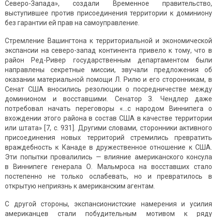
Северо-Запада», создали Временное правительство,
выступившее против присоединения территории к доминиону
без гарантии ей прав на самоуправление.
Стремление Вашингтона к территориальной и экономической
экспансии на северо-запад континента привело к тому, что в
район Ред-Ривер государственным департаментом были
направлены секретные миссии, звучали предложения об
оказании материальной помощи Л. Рилю и его сторонникам, в
Сенат США вносились резолюции о посредничестве между
доминионом и восставшими. Сенатор З. Чендлер даже
потребовал начать переговоры «…с народом Виннипега о
вхождении этого района в состав США в качестве территории
или штата» [7, с. 931]. Другими словами, сторонники активного
присоединения новых территорий стремились превратить
враждебность к Канаде в дружественное отношение к США.
Эти попытки провалились — влияние американского консула
в Виннипеге генерала О. Мальмроса на восставших стало
постепенно не только ослабевать, но и превратилось в
открытую неприязнь к американским агентам.
С другой стороны, экспансионистские намерения и усилия
американцев стали побудительным мотивом к ряду