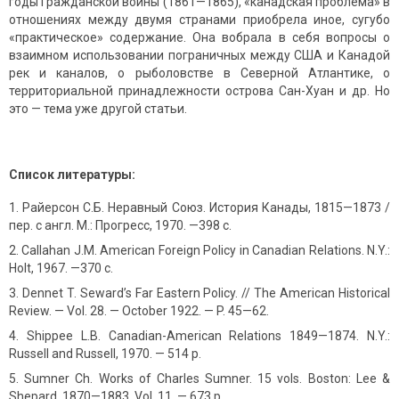
годы Гражданской войны (1861—1865), «канадская проблема» в
отношениях между двумя странами приобрела иное, сугубо
«практическое» содержание. Она вобрала в себя вопросы о
взаимном использовании пограничных между США и Канадой
рек и каналов, о рыболовстве в Северной Атлантике, о
территориальной принадлежности острова Сан-Хуан и др. Но
это — тема уже другой статьи.
Список литературы:
Райерсон С.Б. Неравный Союз. История Канады, 1815—1873 /
пер. с англ. М.: Прогресс, 1970. —398 с.
Callahan J.M. American Foreign Policy in Canadian Relations. N.Y.:
Holt, 1967. —370 c.
Dennet T. Seward’s Far Eastern Policy. // The American Historical
Review. — Vol. 28. — October 1922. — P. 45—62.
Shippee L.B. Canadian-American Relations 1849—1874. N.Y.:
Russell and Russell, 1970. — 514 p.
Sumner Ch. Works of Charles Sumner. 15 vols. Boston: Lee &
Shepard, 1870—1883. Vol. 11. — 673 p.