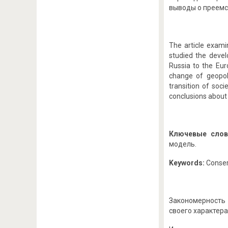
выводы о преемс
The article exami
studied the deve
Russia to the Eur
change of geopoli
transition of soc
conclusions about t
Ключевые слов
модель.
Keywords:
Conserv
Закономерность 
своего характер