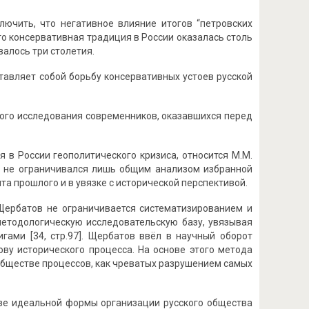
лючить, что негативное влияние итогов “петровских
то консервативная традиция в России оказалась столь
валось три столетия.
дставляет собой борьбу консервативных устоев русской
ного исследования современников, оказавшихся перед
 в России геополитического кризиса, относится М.М.
, не ограничивался лишь общим анализом избранной
та прошлого и в увязке с исторической перспективой.
Щербатов не ограничивается систематизированием и
методологическую исследовательскую базу, увязывая
гами [34, стр.97]. Щербатов ввёл в научный оборот
ову исторического процесса. На основе этого метода
обществе процессов, как чреватых разрушением самых
ве идеальной формы организации русского общества