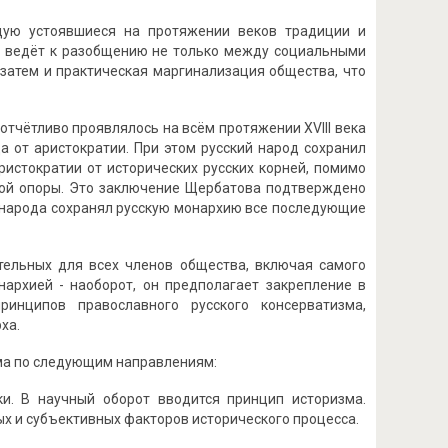
щую устоявшиеся на протяжении веков традиции и
 ведёт к разобщению не только между социальными
а затем и практическая маргинализация общества, что
тчётливо проявлялось на всём протяжении XVIII века
 от аристократии. При этом русский народ сохранил
истократии от исторических русских корней, помимо
кой опоры. Это заключение Щербатова подтверждено
 народа сохранял русскую монархию все последующие
тельных для всех членов общества, включая самого
нархией - наоборот, он предполагает закрепление в
инципов православного русского консерватизма,
ха.
зма по следующим направлениям:
и. В научный оборот вводится принцип историзма.
ых и субъективных факторов исторического процесса.