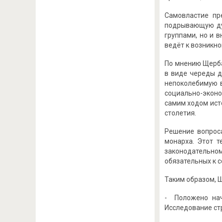
Самовластие пр
подрывающую ду
группами, но и 
ведёт к возникно
По мнению Щерба
в виде череды д
непоколебимую в
социально-эконо
самим ходом ист
столетия.
Решение вопроса
монарха. Этот т
законодательно
обязательных к 
Таким образом, 
- Положено нач
Исследование ст