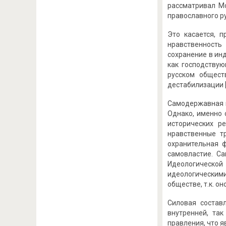
рассматривал Мо
православного р
Это касается, 
нравственность
сохранение в ин
как господствую
русском общест
дестабилизации [3
Самодержавная м
Однако, именно 
исторических р
нравственные т
охранительная 
самовластие. С
Идеологической
идеологическими
обществе, т.к. о
Силовая состав
внутренней, та
правления, что 