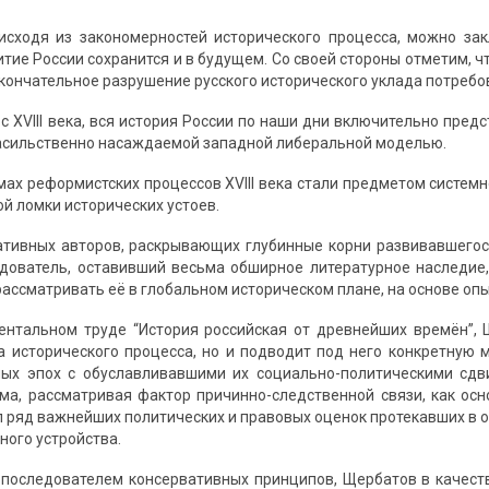
исходя из закономерностей исторического процесса, можно зак
тие России сохранится и в будущем. Со своей стороны отметим, ч
окончательное разрушение русского исторического уклада потребо
 с XVIII века, вся история России по наши дни включительно пре
асильственно насаждаемой западной либеральной моделью.
мах реформистских процессов XVIII века стали предметом систем
й ломки исторических устоев.
ативных авторов, раскрывающих глубинные корни развивавшегося
дователь, оставивший весьма обширное литературное наследие
рассматривать её в глобальном историческом плане, на основе опы
нтальном труде “История российская от древнейших времён”, 
 исторического процесса, но и подводит под него конкретную 
ых эпох с обуславливавшими их социально-политическими сдви
ма, рассматривая фактор причинно-следственной связи, как осн
 ряд важнейших политических и правовых оценок протекавших в 
ного устройства.
последователем консервативных принципов, Щербатов в качест