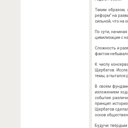
Таким образом, 
реформ” на разви
сильной, что на 
По сути, начиная
цивилизации с н
Сложность и раз
фактом небывало
К числу консерв
Щербатов. Иссле
темы, а пытался 
В своём фундаме
изложением хода
события различн
принцип историз
Щербатов сделал
основ обществен
Будучи твёрдым 