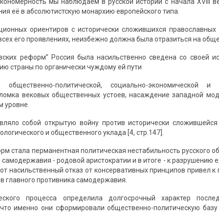
кономерность мы наблюдаем в русской истории с начала XVIII в
ния её в абсолютистскую монархию европейского типа.
ционных ориентиров с исторически сложившихся православных 
всех его проявлениях, неизбежно должна была отразиться на общ
вских реформ” Россия была насильственно сведена со своей и
ию страны по органически чуждому ей пути
 общественно-политической, социально-экономической и н
ломка вековых общественных устоев, насаждение западной мод
 уровне.
авляло собой открытую войну против исторически сложившейся
ологического и общественного уклада [4, стр.147].
орм стала перманентная политическая нестабильность русского об
 самодержавия - родовой аристократии и в итоге - к разрушению 
от насильственный отказ от консервативных принципов привел к
в главного противника самодержавия.
ческого процесса определила долгосрочный характер посл
 что именно они сформировали общественно-политическую базу