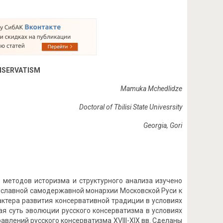
NSERVATISM
Mamuka Mchedlidze
Doctoral of Tbilisi State Univesrsity
Georgia, Gori
е методов историзма и структурного анализа изучено
вославной самодержавной монархии Московской Руси к
актера развития консервативной традиции в условиях
ая суть эволюции русского консерватизма в условиях
влений русского консерватизма XVIII-XIX вв. Сделаны