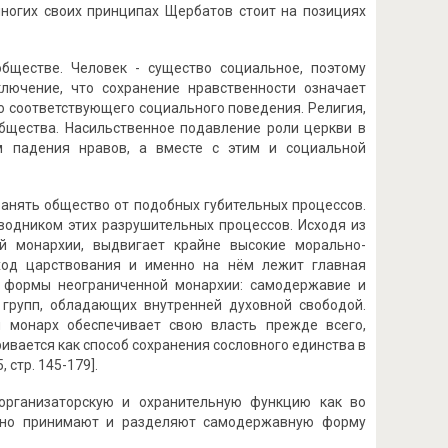
многих своих принципах Щербатов стоит на позициях
обществе. Человек - существо социальное, поэтому
лючение, что сохранение нравственности означает
го соответствующего социального поведения. Религия,
общества. Насильственное подавление роли церкви в
 падения нравов, а вместе с этим и социальной
анять общество от подобных губительных процессов.
оводником этих разрушительных процессов. Исходя из
ой монархии, выдвигает крайне высокие морально-
ход царствования и именно на нём лежит главная
е формы неограниченной монархии: самодержавие и
групп, обладающих внутренней духовной свободой.
 монарх обеспечивает свою власть прежде всего,
ивается как способ сохранения сословного единства в
 стр. 145-179].
организаторскую и охранительную функцию как во
льно принимают и разделяют самодержавную форму