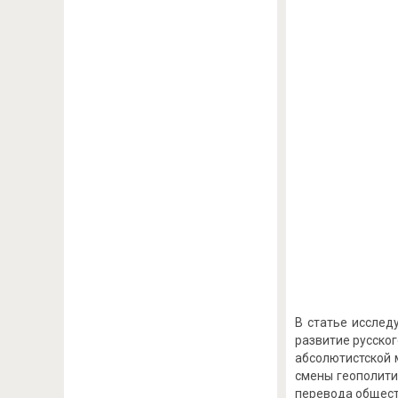
В статье исслед
развитие русско
абсолютистской 
смены геополити
перевода обществ