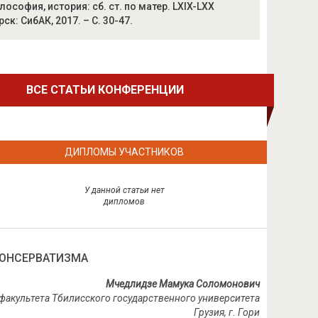
софия, история: сб. ст. по матер. LXIX-LXX
к: СибАК, 2017. – С. 30-47.
ВСЕ СТАТЬИ КОНФЕРЕНЦИИ
ДИПЛОМЫ УЧАСТНИКОВ
У данной статьи нет
дипломов
КОНСЕРВАТИЗМА
Мчедлидзе Мамука Соломонович
факультета Тбилисского государственного университета
Грузия, г. Гори