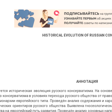
HISTORICAL EVOLUTION OF RUSSIAN CO
АННОТАЦИЯ
уется историческая эволюция русского консерватизма. На основ
го консерватизма в условиях перехода русского общества от пра
монархии европейского типа. Проведён анализ содержания и хар
ческих ориентиров русского общества. Выявлена гносеологическ
а на европейский путь развития. Проведён анализ основных напра