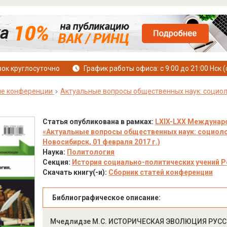
ок круглосуточно
График работы офиса: с 9:00 до 21:00 Нск (
е конференции
Актуальные вопросы общественных наук: социол
Статья опубликована в рамках:
LXIX-LXX Междунар
«Актуальные вопросы общественных наук: социолог
Новосибирск, 01 февраля 2017 г.)
Наука:
Политология
Секция:
История социально-политических учений Р
Скачать книгу(-и):
Сборник статей конференции
Библиографическое описание:
Мчедлидзе М.С. ИСТОРИЧЕСКАЯ ЭВОЛЮЦИЯ РУССК