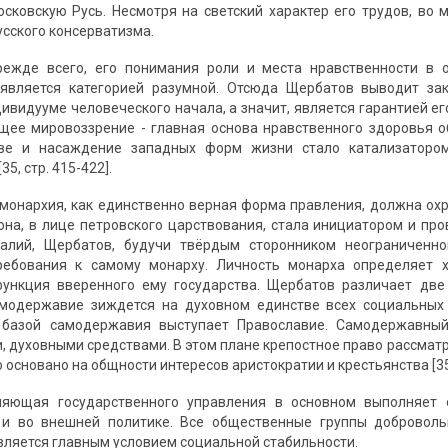
сковскую Русь. Несмотря на светский характер его трудов, во 
усского консерватизма.
прежде всего, его понимания роли и места нравственности в 
 является категорией разумной. Отсюда Щербатов выводит зак
дивидууме человеческого начала, а значит, является гарантией е
щее мировоззрение - главная основа нравственного здоровья 
ве и насаждение западных форм жизни стало катализатором
5, стр. 415-422].
онархия, как единственно верная форма правления, должна охр
она, в лице петровского царствования, стала инициатором и пр
еалий, Щербатов, будучи твёрдым сторонником неограниченн
ребования к самому монарху. Личность монарха определяет 
функция вверенного ему государства. Щербатов различает дв
амодержавие зиждется на духовном единстве всех социальных 
 базой самодержавия выступает Православие. Самодержавный
, духовными средствами. В этом плане крепостное право рассматр
но основано на общности интересов аристократии и крестьянства [35,
ляющая государственного управления в основном выполняет 
к и во внешней политике. Все общественные группы доброво
является главным условием социальной стабильности.