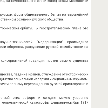
ека, ознаменовавшего собой конец эпохи Московской
русских форм общественного бытия на европейский
ественном сознании русского общества.
сторической орбиты. В геостратегическом плане это
аучно-технической “модернизации” происходила
ели общества, разрушение русской самобытности на
 консервативной традиции, против самого существа
щества, падение нравов, отчуждение от исторических
единства социальной иерархии и социальным взрывам.
 почти полному перерождению русской аристократии и
едствий этих реформ и сегодня можно уверенно
 геополитической катастрофы февраля-октября 1917