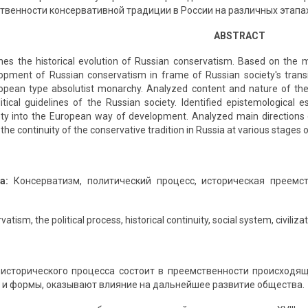
твенности консервативной традиции в России на различных этапах
ABSTRACT
nes the historical evolution of Russian conservatism. Based on the m
lopment of Russian conservatism in frame of Russian society's tra
opean type absolutist monarchy. Analyzed content and nature of the
tical guidelines of the Russian society. Identified epistemological
iety into the European way of development. Analyzed main directions 
he continuity of the conservative tradition in Russia at various stages o
а:
Консерватизм, политический процесс, историческая преемст
atism, the political process, historical continuity, social system, civiliza
исторического процесса состоит в преемственности происходящ
а и формы, оказывают влияние на дальнейшее развитие общества.