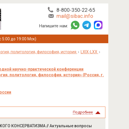
8-800-350-22-65
mail@sibac.info
Напишите нам:
с 5:00 до 19:00 Мск)
огия, политология, философия, история
LXIX-LXX
одной научно-практической конференции
ия, политология, философия, история» (Россия, г.
оссии
Подробнее
ОГО КОНСЕРВАТИЗМА // Актуальные вопросы