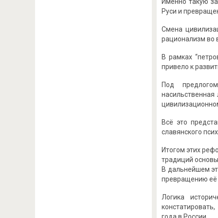
Именно такую за
Руси и превраще
Смена цивилиза
рационализм во 
В рамках “петро
привело к развит
Под предлогом
насильственная 
цивилизационном
Всё это предст
славянского псих
Итогом этих реф
традиций основы
В дальнейшем эт
превращению её 
Логика истори
констатировать,
года в России.