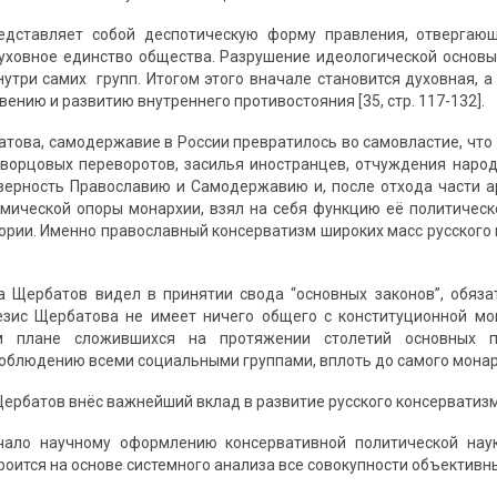
едставляет собой деспотическую форму правления, отвергаю
ховное единство общества. Разрушение идеологической основы
внутри самих групп. Итогом этого вначале становится духовная, 
вению и развитию внутреннего противостояния [35, стр. 117-132].
това, самодержавие в России превратилось во самовластие, что о
ворцовых переворотов, засилья иностранцев, отчуждения народа
ерность Православию и Самодержавию и, после отхода части ар
мической опоры монархии, взял на себя функцию её политичес
ории. Именно православный консерватизм широких масс русского
 Щербатов видел в принятии свода “основных законов”, обяза
езис Щербатова не имеет ничего общего с конституционной мо
м плане сложившихся на протяжении столетий основных пр
соблюдению всеми социальными группами, вплоть до самого монар
Щербатов внёс важнейший вклад в развитие русского консервати
ало научному оформлению консервативной политической наук
роится на основе системного анализа все совокупности объективн