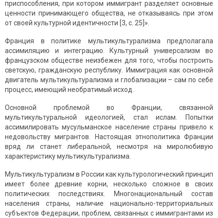
приспособления, при котором иммигрант разделяет основные
ценности принимающего общества, не отказываясь при этом
от своей культурной идентичности [3, с. 25]».
Франция в политике мультикультурализма предполагала
ассимиляцию и интеграцию. Культурный универсализм во
французском обществе неизбежен для того, чтобы построить
светскую, гражданскую республику. Иммиграция как основной
двигатель мультикультурализма и глобализации – сам по себе
процесс, имеющий необратимый исход.
Основной проблемой во Франции, связанной
мультикультуральной идеологией, стал ислам. Попытки
ассимилировать мусульманское население страны привело к
недовольству мигрантов. Настоящая этнопо­литика Франции
вряд ли станет либеральной, несмотря на миролюбивую
характеристику мультикультурализма.
Мультикультурализм в России как культурологический принцип
имеет более древние корни, несколько сложное в своих
политических последствиях. Многонациональный состав
населения страны, наличие национально-территориальных
субъектов Федерации, проблем, связанных с иммигрантами из