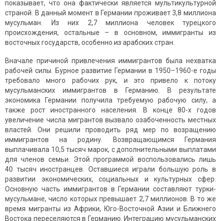
показывает, что она фактически является мультикультурной
страной. В данный момент в Германии проживает 3,8 миллиона
мусульман. Из них 2,7 миллиона человек турецкого
происхождения, остальные – в основном, иммигранты из
восточных государств, особенно из арабских стран.
Вначале причиной привлечения иммигрантов была нехватка
рабочей силы. Бурное развитие Германии в 1950–1960-е годы
требовало много рабочих рук, и это привело к потоку
мусульманских иммигрантов в Германию. В результате
экономика Германии получила требуемую рабочую силу, а
также рост иностранного населения. В конце 80-х годов
увеличение числа мигрантов вызвало озабоченность местных
властей. Они решили проводить ряд мер по возращению
иммигрантов на родину. Возвращающимся Германия
выплачивала 10,5 тысяч марок, с допол­нительными выплатами
для членов семьи. Этой программой воспользовались лишь
40 тысяч иностранцев. Оставшиеся играли большую роль в
развитии экономических, социальных и культурных сфер.
Основную часть иммигрантов в Германии составляют турки-
мусульмане, число которых превышает 2,7 миллионов. В то же
время мигранты из Африки, Юго-Восточной Азии и Ближнего
Востока переселяются в Германию. Интеграцию мусульманских