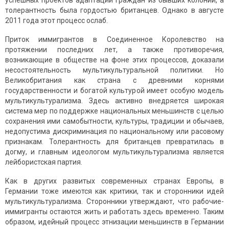
успешных проектов адаптации граждан из бывших колоний, а
толерантность была гордостью британцев. Однако в августе
2011 года этот процесс ослаб.
Приток иммигрантов в Соединенное Королевство на
протяжении последних лет, а также противоречия,
возникающие в обществе на фоне этих процессов, доказали
несостоятельность мультикультуральной поли­тики. Но
Великобритания как страна с древними корнями
государственности и богатой культурой имеет особую модель
муль­ти­культурализма. Здесь активно внедряется широкая
система мер по поддержке национальных меньшинств с целью
сохранения ими само­бытности, культуры, традиции и обычаев,
недопустима дискриминация по национальному или расовому
признакам. Толерантность для британцев превратилась в
догму, и главным идеологом мультикультурализма является
лейбористская партия.
Как в других развитых современных странах Европы, в
Германии тоже имеются как критики, так и сторонники идей
мультикультурализма. Сторонники утверждают, что рабочие-
иммигранты остаются жить и работать здесь временно. Таким
образом, идейный процесс этнизации меньшинств в Германии