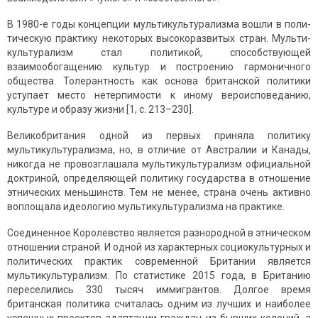
В 1980-е годы концепции мультикультурализма вошли в по­ли­
ти­ческую практику некоторых высокоразвитых стран. Мульти­
культу­ра­лизм стал политикой, способствующей
взаимообогащению культур и пос­тро­ению гармоничного
общества. Толерантность как основа бри­танской политики
уступает место нетерпимости к иному вероисповеданию,
культуре и образу жизни [1, с. 213–230].
Великобритания одной из первых приняла политику
мультикультурализма, но, в отличие от Австралии и Канады,
никогда не провозглашала мультикультурализм официальной
доктриной, определяющей политику государства в отношение
этнических меньшинств. Тем не менее, страна очень активно
воплощала идеологию мульти­куль­тура­лизма на практике.
Соединенное Королевство является разнородной в этническом
отношении страной. И одной из характерных социокультурных и
политических практик современной Британии является
мультикультурализм. По статистике 2015 года, в Британию
переселились 330 тысяч иммигрантов. Долгое время
британская политика считалась одним из лучших и наиболее