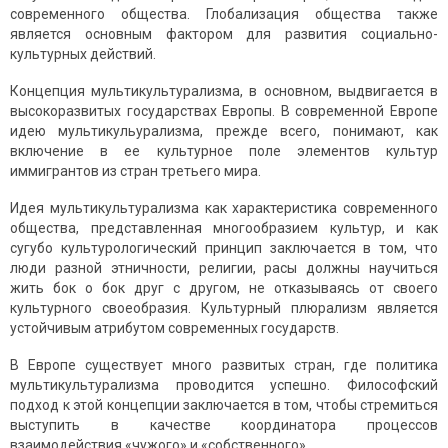
современного общества. Глоба­лизация общества также
является основным фактором для развития соци­ально-
культурных действий.
Концепция мультикультурализма, в основном, выдвигается в
высокоразвитых государствах Европы. В современной Европе
идею мультикульурализма, прежде всего, понимают, как
включение в ее культурное поле элементов культур
иммигрантов из стран третьего мира.
Идея мультикультурализма как характеристика современного
общес­тва, представленная многообразием культур, и как
сугубо культу­роло­ги­ческий принцип заключается в том, что
люди разной этничности, рели­гии, расы должны научиться
жить бок о бок друг с другом, не отказываясь от своего
культурного своеобразия. Культурный плюра­лизм является
устой­чивым атрибутом современных государств.
В Европе существует много развитых стран, где политика
мультикультурализма проводится успешно. Философский
подход к этой концепции заключается в том, чтобы стремиться
выступить в качестве координатора процессов
взаимодействия «чужого» и «собствен­ного».