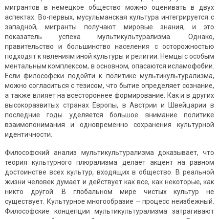
мигрантов в немецкое общество можно оценивать в двух
аспектах. Во-первых, мусульманская культура интегрируется с
западной, мигранты получают мировые знания, и это
показатель успеха мультикультурализма. Однако,
правительство и большинство населения с осторожностью
подходят к явлениям иной культуры и религии. Немцы с особым
ментальным комплексом, в основном, опасаются исламофобии.
Если философски подойти к политике мультикультурализма,
можно согласиться с тезисом, что бытие определяет сознание,
а также влияет на всестороннее формирование. Как и в других
высокоразвитых странах Европы, в Австрии и Швейцарии в
последние годы уделяется большое внимание политике
взаимопонимания и одновременно сохранения культурной
идентичности.
Философский анализ мультикультурализма доказывает, что
теория культурного плюрализма делает акцент на равном
достоинстве всех культур, входящих в общество. В реальной
жизни человек думает и действует как все, как некоторые, как
никто другой. В глобальном мире чистых культур не
существует. Культурное многообразие – процесс неизбежный.
Философские концепции мультикультурализма затрагивают