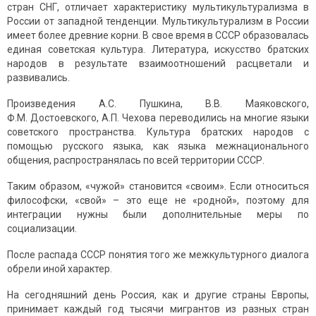
стран СНГ, отличает характеристику мульти­культурализма в
России от западной тенденции. Мультикультурализм в России
имеет более древние корни. В свое время в СССР образовалась
единая советская культура. Литература, искусство братских
народов в результате взаимоотношений расцветали и
развивались.
Произведения А.С. Пушкина, В.В. Маяковского,
Ф.М. Достоевского, А.П. Чехова переводились на многие языки
советского пространства. Культура братских народов с
помощью русского языка, как языка межнационального
общения, распространялась по всей территории СССР.
Таким образом, «чужой» становится «своим». Если относиться
философски, «свой» – это еще не «родной», поэтому для
интеграции нужны были дополнительные меры по
социализации.
После распада СССР понятия того же межкультурного диалога
обрели иной характер.
На сегодняшний день Россия, как и другие страны Европы,
принимает каждый год тысячи мигрантов из разных стран