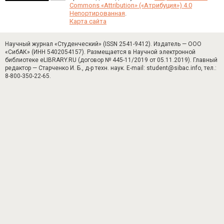
Commons «Attribution» («Атрибуция») 4.0
Непортированная
.
Карта сайта
Научный журнал «Студенческий» (ISSN 2541-9412). Издатель — ООО
«СибАК» (ИНН 5402054157). Размещается в Научной электронной
библиотеке eLIBRARY.RU (договор № 445-11/2019 от 05.11.2019). Главный
редактор — Старченко И. Б., д-р техн. наук. E-mail: student@sibac.info, тел.:
8-800-350-22-65.