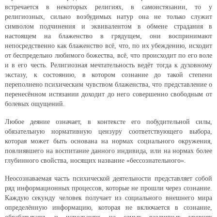
встречается в некоторых религиях, в самоистязании, то у
религиозных, сильно возбудимых натур она не только служит
символом подчинения и эквивалентом в обмене страдания в
настоящем на блаженство в грядущем, они воспринимают
непосредственно как блаженство всё, что, по их убеждению, исходит
от беспредельно любимого божества, всё, что происходит по его воле
и в его честь. Религиозная мечтательность ведёт тогда к духовному
экстазу, к состоянию, в котором сознание до такой степени
переполнено психическим чувством блаженства, что представление о
перенесённом истязании доходит до него совершенно свободным от
болевых ощущений.
Любое деяние означает, в контексте его побудительной силы,
обязательную нормативную цензуру соответствующего выбора,
которая может быть основана на нормах социального окружения,
повлиявшего на воспитание данного индивида, или на нормах более
глубинного свойства, носящих название «бессознательного».
Неосознаваемая часть психической деятельности представляет собой
ряд информационных процессов, которые не прошли через сознание.
Каждую секунду человек получает из социального внешнего мира
определённую информацию, которая не включается в сознание,