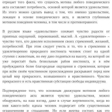
отрицает того факта, что сущность мотива любого поведенческого
акта составляет потребность, основой которой является удовольствие.
Из этого можно сделать вывод о том, что именно удовольствие,
лежащее в основе поведенческого акта, и является глубинным
мотивом поведения человека, в том числе и противоправного.
В русском языке «удовольствие» означает чувство радости от
приятных ощущений, переживаний, мыслей. А «удовлетворение» –
чувство того, кто доволен исполнением своих стремлений, желаний,
потребностей. При этом следует учесть и то, что в стремлении к
удовлетворению природного инстинкта человек стоит на одной
ступени с животным, но ему дано подняться на высоту, на которой он
уже перестаёт быть безвольным рабом инстинкта, и в нём
пробуждаются более благородные ощущения и стремления, которые
при всём своём чувственном происхождении раскрывают перед ним
целый мир прекрасного, возвышенного и нравственного. Чувство
прекрасного и есть нравственная субстанция свободы индивидуума.
Подтверждение того, что основным движущим мотивом любого
поведенческого акта является чувство удовольствия, можно
обнаружить, на наш взгляд, даже в случае жертвенности, когда во
имя какого-либо идеала человек подвергает себя существенным
ограничениям и страданиям. Но если жертва состоит, как это