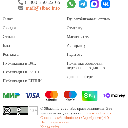
8-800-350-22-65
mail@sibac.info
О нас
Где опубликовать статью
Скидки
Студенту
Отзывы
Магистранту
Блог
Аспиранту
Контакты
Педагогу
Публикация в ВАК
Политика обработки
персональных данных
Публикация в РИНЦ
Договор оферты
Публикация в ЕГПНИ
© Sibac.info 2026. Все права защищены.
Это
произведение доступно по
лицензии Creative
Commons «Attribution» («Атрибуция») 4.0
Непортированная
.
Карта сайта