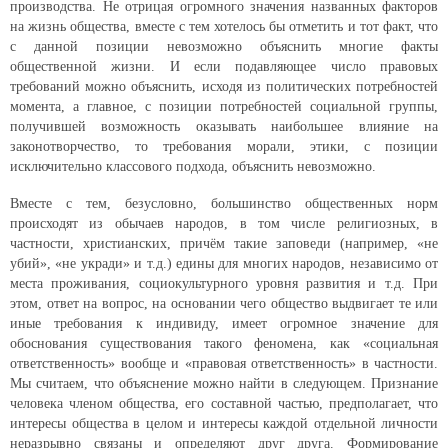
производства. Не отрицая огромного значения названных факторов
на жизнь общества, вместе с тем хотелось бы отметить и тот факт, что
с данной позиции невозможно объяснить многие факты
общественной жизни. И если подавляющее число правовых
требований можно объяснить, исходя из политических потребностей
момента, а главное, с позиции потребностей социальной группы,
получившей возможность оказывать наибольшее влияние на
законотворчество, то требования морали, этики, с позиции
исключительно классового подхода, объяснить невозможно.
Вместе с тем, безусловно, большинство общественных норм
происходят из обычаев народов, в том числе религиозных, в
частности, христианских, причём такие заповеди (например, «не
убий», «не укради» и т.д.) едины для многих народов, независимо от
места проживания, социокультурного уровня развития и т.д. При
этом, ответ на вопрос, на основании чего общество выдвигает те или
иные требования к индивиду, имеет огромное значение для
обоснования существования такого феномена, как «социальная
ответственность» вообще и «правовая ответственность» в частности.
Мы считаем, что объяснение можно найти в следующем. Признание
человека членом общества, его составной частью, предполагает, что
интересы общества в целом и интересы каждой отдельной личности
неразрывно связаны и определяют друг друга. Формирование