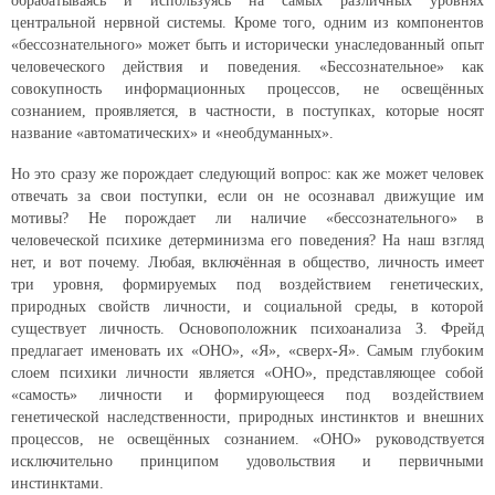
обрабатываясь и используясь на самых различных уровнях
центральной нервной системы. Кроме того, одним из компонентов
«бессознательного» может быть и исторически унаследованный опыт
человеческого действия и поведения. «Бессознательное» как
совокупность информационных процессов, не освещённых
сознанием, проявляется, в частности, в поступках, которые носят
название «автоматических» и «необдуманных».
Но это сразу же порождает следующий вопрос: как же может человек
отвечать за свои поступки, если он не осознавал движущие им
мотивы? Не порождает ли наличие «бессознательного» в
человеческой психике детерминизма его поведения? На наш взгляд
нет, и вот почему. Любая, включённая в общество, личность имеет
три уровня, формируемых под воздействием генетических,
природных свойств личности, и социальной среды, в которой
существует личность. Основоположник психоанализа З. Фрейд
предлагает именовать их «ОНО», «Я», «сверх-Я». Самым глубоким
слоем психики личности является «ОНО», представляющее собой
«самость» личности и формирующееся под воздействием
генетической наследственности, природных инстинктов и внешних
процессов, не освещённых сознанием. «ОНО» руководствуется
исключительно принципом удовольствия и первичными
инстинктами.