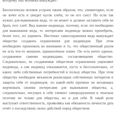
которому она человека вынуждает?
Биологически человек устроен таким образом, что, элементарно, если
он хочет есть и увидит кусок хлеба, то он его съест. Но если так
нужно для выживания вида, то он может и должен заставить себя не
брать этот хлеб. Вид важнее индивида, поэтому, если это необходимо
для выживания вида, то интересами индивида можно пренебречь,
более того, их ущемить. Инстинкт самосохранения вида вынуждает
общество создавать ограничения для индивидов. При этом
необходимо принимать во внимание и то, что общественный разум
не есть что-то внешнее, привнесённое извне. Он есть нечто единое,
создаваемое самими индивидами, составляющими общество.
Следовательно, не создаваемые обществом ограничения ущемляют
индивида, а сам индивид отказывается, пусть и бессознательно, от
каких либо собственных потребностей в пользу общества. При этом
обществу необходим механизм реализации собственных интересов и
защиты себя от индивидов, по какой-либо причине не желающих
жертвовать своими интересами для выживания общества, а,
следовательно, несущих в себе элемент саморазрушения и опасных
поэтому не только для общества, но и для себя. В такой роли
выступает ответственность, проявляясь как обязанность личности дать
отчёт о последствиях своих действий перед обществом.