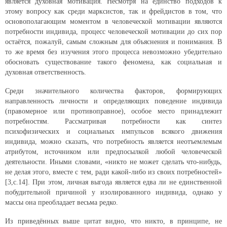
является духовная мотивация. Несмотря на единство подходов к
этому вопросу как среди марксистов, так и фрейдистов в том, что
основополагающим моментом в человеческой мотивации являются
потребности индивида, процесс человеческой мотивации до сих пор
остаётся, пожалуй, самым сложным для объяснения и понимания. В
то же время без изучения этого процесса невозможно убедительно
обосновать существование такого феномена, как социальная и
духовная ответственность.
Среди значительного количества факторов, формирующих
направленность личности и определяющих поведение индивида
(правомерное или противоправное), особое место принадлежит
потребностям. Рассматривая потребности как синтез
психофизических и социальных импульсов всякого движения
индивида, можно сказать, что потребность является неотъемлемым
атрибутом, источником или предпосылкой любой человеческой
деятельности. Иными словами, «никто не может сделать что-нибудь,
не делая этого, вместе с тем, ради какой-либо из своих потребностей»
[3,с.14]. При этом, личная выгода является едва ли не единственной
побудительной причиной у изолированного индивида, однако у
массы она преобладает весьма редко.
Из приведённых выше цитат видно, что никто, в принципе, не