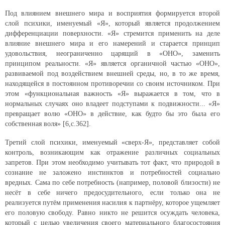
Под влиянием внешнего мира и восприятия формируется второй
слой психики, именуемый «Я», который является продолжением
дифференциации поверхности. «Я» стремится применить на деле
влияние внешнего мира и его намерений и старается принцип
удовольствия, неограниченно царящий в «ОНО», заменить
принципом реальности. «Я» является органичной частью «ОНО»,
развиваемой под воздействием внешней среды, но, в то же время,
находящейся в постоянном противоречии со своим источником. При
этом «функциональная важность «Я» выражается в том, что в
нормальных случаях оно владеет подступами к подвижности... «Я»
превращает волю «ОНО» в действие, как будто бы это была его
собственная воля» [6,с.362].
Третий слой психики, именуемый «сверх-Я», представляет собой
контроль, возникающим как отражение различных социальных
запретов. При этом необходимо учитывать тот факт, что природой в
сознание не заложено инстинктов и потребностей социально
вредных. Сама по себе потребность (например, половой близости) не
несёт в себе ничего предосудительного, если только она не
реализуется путём применения насилия к партнёру, которое ущемляет
его половую свободу. Равно никто не решится осуждать человека,
который с целью увеличения своего материального благосостояния