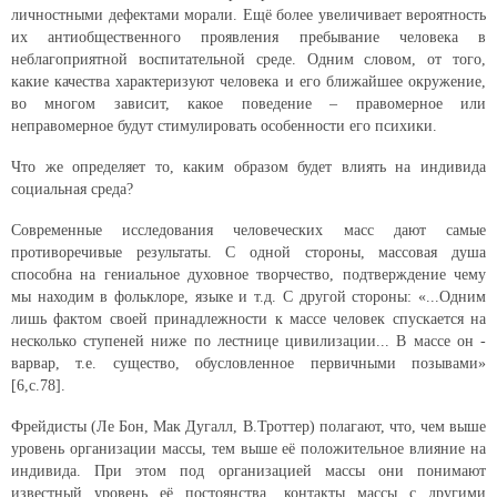
личностными дефектами морали. Ещё более увеличивает вероятность
их антиобщественного проявления пребывание человека в
неблагоприятной воспитательной среде. Одним словом, от того,
какие качества характеризуют человека и его ближайшее окружение,
во многом зависит, какое поведение – правомерное или
неправомерное будут стимулировать особенности его психики.
Что же определяет то, каким образом будет влиять на индивида
социальная среда?
Современные исследования человеческих масс дают самые
противоречивые результаты. С одной стороны, массовая душа
способна на гениальное духовное творчество, подтверждение чему
мы находим в фольклоре, языке и т.д. С другой стороны: «...Одним
лишь фактом своей принадлежности к массе человек спускается на
несколько ступеней ниже по лестнице цивилизации... В массе он -
варвар, т.е. существо, обусловленное первичными позывами»
[6,с.78].
Фрейдисты (Ле Бон, Мак Дугалл, В.Троттер) полагают, что, чем выше
уровень организации массы, тем выше её положительное влияние на
индивида. При этом под организацией массы они понимают
известный уровень её постоянства, контакты массы с другими