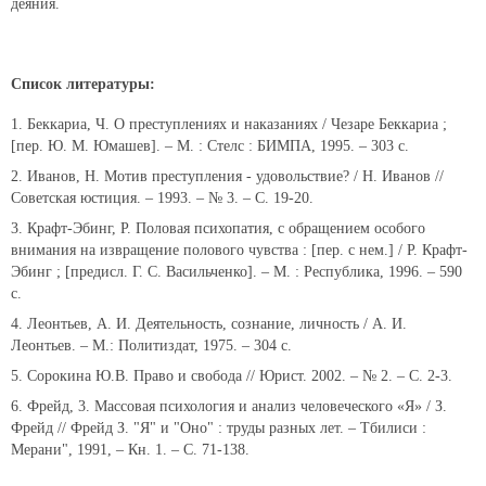
деяния.
Список литературы:
Беккариа, Ч. О преступлениях и наказаниях / Чезаре Беккариа ;
[пер. Ю. М. Юмашев]. – М. : Стелс : БИМПА, 1995. – 303 с.
Иванов, Н. Мотив преступления - удовольствие? / Н. Иванов //
Советская юстиция. – 1993. – № 3. – С. 19-20.
Крафт-Эбинг, Р. Половая психопатия, с обращением особого
внимания на извращение полового чувства : [пер. с нем.] / Р. Крафт-
Эбинг ; [предисл. Г. С. Васильченко]. – М. : Республика, 1996. – 590
с.
Леонтьев, А. И. Деятельность, сознание, личность / А. И.
Леонтьев. – М.: Политиздат, 1975. – 304 с.
Сорокина Ю.В. Право и свобода // Юрист. 2002. – № 2. – С. 2-3.
Фрейд, 3. Массовая психология и анализ человеческого «Я» / З.
Фрейд // Фрейд З. "Я" и "Оно" : труды разных лет. – Тбилиси :
Мерани", 1991, – Кн. 1. – С. 71-138.