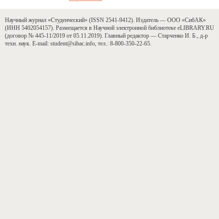
Научный журнал «Студенческий» (ISSN 2541-9412). Издатель — ООО «СибАК»
(ИНН 5402054157). Размещается в Научной электронной библиотеке eLIBRARY.RU
(договор № 445-11/2019 от 05.11.2019). Главный редактор — Старченко И. Б., д-р
техн. наук. E-mail: student@sibac.info, тел.: 8-800-350-22-65.