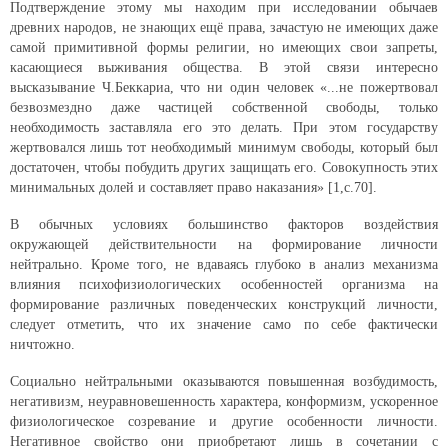
Подтверждение этому мы находим при исследовании обычаев
древних народов, не знающих ещё права, зачастую не имеющих даже
самой примитивной формы религии, но имеющих свои запреты,
касающиеся выживания общества. В этой связи интересно
высказывание Ч.Беккариа, что ни один человек «...не пожертвовал
безвозмездно даже частицей собственной свободы, только
необходимость заставляла его это делать. При этом государству
жертвовался лишь тот необходимый минимум свободы, который был
достаточен, чтобы побудить других защищать его. Совокупность этих
минимальных долей и составляет право наказания» [1,с.70].
В обычных условиях большинство факторов воздействия
окружающей действительности на формирование личности
нейтрально. Кроме того, не вдаваясь глубоко в анализ механизма
влияния психофизиологических особенностей организма на
формирование различных поведенческих конструкций личности,
следует отметить, что их значение само по себе фактически
ничтожно.
Социально нейтральными оказываются повышенная возбудимость,
негативизм, неуравновешенность характера, конформизм, ускоренное
физиологическое созревание и другие особенности личности.
Негативное свойство они приобретают лишь в сочетании с