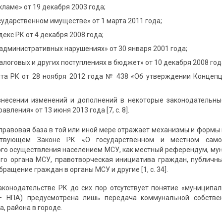
кламе» от 19 декабря 2003 года;
сударственном имуществе» от 1 марта 2011 года;
кс РК от 4 декабря 2008 года;
административных нарушениях» от 30 января 2001 года;
алоговых и других поступлениях в бюджет» от 10 декабря 2008 год
нта РК от 28 ноября 2012 года № 438 «Об утверждении Концепц
внесении изменений и дополнений в некоторые законодательны
вления» от 13 июня 2013 года [7, c. 8].
правовая база в той или иной мере отражает механизмы и формы
твующем Законе РК «О государственном и местном само
го осуществления населением МСУ, как местный референдум, мун
го органа МСУ, правотворческая инициатива граждан, публичны
бращение граждан в органы МСУ и другие [1, c. 34].
законодательстве РК до сих пор отсутствует понятие «муниципа
– НПА) предусмотрена лишь передача коммунальной собственн
а, района в городе.