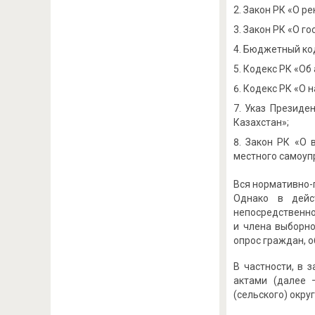
Закон РК «О ре
Закон РК «О го
Бюджетный коде
Кодекс РК «Об 
Кодекс РК «О н
Указ Президе
Казахстан»;
Закон РК «О 
местного самоупра
Вся нормативно-
Однако в дейс
непосредственно
и члена выборно
опрос граждан, о
В частности, в 
актами (далее 
(сельского) округ