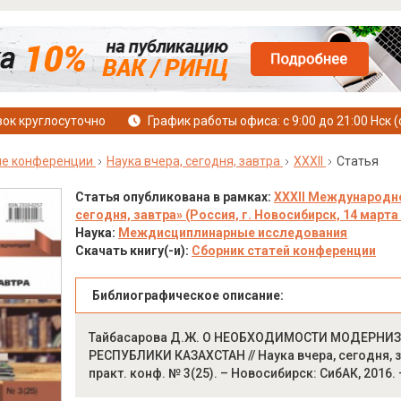
ок круглосуточно
График работы офиса: с 9:00 до 21:00 Нск (
е конференции
Наука вчера, сегодня, завтра
XXXII
Статья
Статья опубликована в рамках:
XXXII Международно
сегодня, завтра» (Россия, г. Новосибирск, 14 марта 
Наука:
Междисциплинарные исследования
Скачать книгу(-и):
Сборник статей конференции
Библиографическое описание:
Тайбасарова Д.Ж. О НЕОБХОДИМОСТИ МОДЕРН
РЕСПУБЛИКИ КАЗАХСТАН // Наука вчера, сегодня, зав
практ. конф. № 3(25). – Новосибирск: СибАК, 2016. –