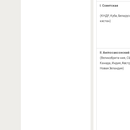
I. Советская
(КНДР, Куба, Беларусь
кистан)
II. Англосаксонский
(Великобрита-ния, С
Канада, Индия, Авст
Новая Зеландия)