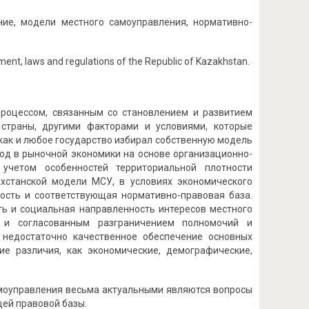
ие, модели местного самоуправления, нормативно-
nment, laws and regulations of the Republic of Kazakhstan.
роцессом, связанным со становлением и развитием
 страны, другими факторами и условиями, которые
 как и любое государство избирал собственную модель
д в рыночной экономики на основе орга­низационно-
 учетом особенностей территориальной плотности
хстанской модели МСУ, в условиях экономического
ность и соответствующая нормативно-правовая база.
ть и социальная направленность интересов местного
 и согласованным разграничением полномочий и
 недостаточно качественное обеспечение основных
е различия, как экономические, демографические,
амоуправления весьма актуальными являются вопросы
ей правовой базы.