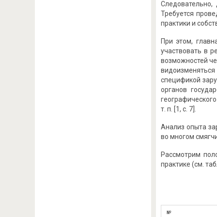
Следовательно,
Требуется прове
практики и собс
При этом, глав
участвовать в р
возможностей че
видоизменяться 
спецификой зару
органов госуда
географического
т. п. [1, с. 7].
Анализ опыта за
во многом смягч
Рассмотрим пол
практике (см. таб
№