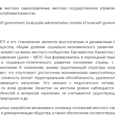
а:
местное самоуправление, местное государственное управлен
еспублики Казахстан.
elf-government, local public administration, models of local self-gover
СУ и его становление является многоэтапным и динамичным п
бщества, общим уровнем социально-экономического развития
 влияют на жизнь местного сообщества. Как известно, Казахстан,
равления (далее – МСУ). Она формировалась в переходный перио
 и социально-политического развития положения страны, с
населения. К сожалению, анализ существующей структуры каза
ает, что отсутствуют достаточная экономическая самостоя­тель
сложность вносит территориальная обособленность, уда­леннос
живающего населения. Это связано с недостаточно четким
и по всем уровням. Зачастую на местном уровне наблюдается
ебностей и интересов населения, не учитываются существующи
природные, и др.
с целью разработки механизма и основных положений местного с
и демократизации общества, а также обеспечение соответствующ