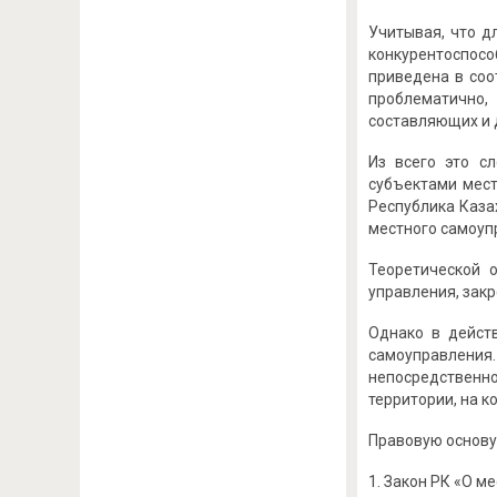
Учитывая, что д
конкурентоспос
приведена в соо
проблематично,
составляющих и 
Из всего это сл
субъектами мест
Республика Каза
местного самоуп
Теоретической 
управления, закр
Однако в дейст
самоуправления.
непосредственн
территории, на к
Правовую основу
Закон РК «О ме