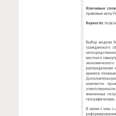
Ключевые слов
правовые акты Р
Keywords:
local s
Выбор модели М
гражданского о
непосредственно
местного самоуп
экономического
распределения 
кризиса показыв
Дополнительную 
компактно про
ответственност
жизненных потр
географические, 
В связи с чем, 
реформирования 