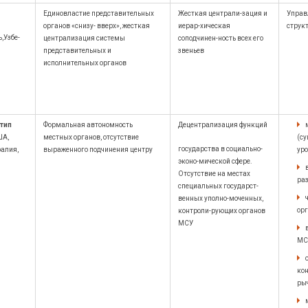
Единовластие представительных
Жесткая централи-зация и
Управ
органов «снизу- вверх», жесткая
иерар-хическая
струк
,Узбе-
централизация системы
соподчинен-ность всех его
представительных и
звеньев
исполнительных органов
 тип
Формальная автономность
Децентрализация функций
ША,
местных органов, отсутствие
(су
государства в социально-
ралия,
выраженного подчинения центру
ур
эконо-мической сфере.
Отсутствие на местах
раз
специальных государст-
венных уполно-моченных,
орг
контроли-рующих органов
МСУ
МС
ко
рыч