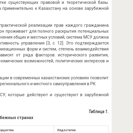
тке существующих правовой и теоретической базы.
а применительно к Казахстану на основе зарубежной
 практической реализации прав каждого гражданина
 он проживает для полного раскрытия потенциальных
енения общих и местных условий, система МСУ должна
ивность управления [3, c. 12]. Это подтверждается
низационных форм и систем, степень взаимодействия
ависят от ряда факторов: исторического развития,
номических возможностей, политических интересов и
ации в современных казахстанских условиях позволит
егионального и местного самоуправления в РК.
СУ, которые действуют и существуют в зарубежной
Таблица 1.
убежных странах
мущества
Недостатки