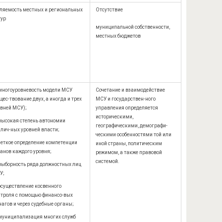
ляемость местных и региональных
Отсутствие
тур
муниципальной собственности,
местных бюджетов
многоуровневость модели МСУ
Сочетание и взаимодействие
щес-твование двух, а иногда и трех
МСУ и государствен-ного
овней МСУ);
управления определяется
историческими,
высокая степень автономии
географическими, демографи-
лич-ных уровней власти;
ческими особенностями той или
четкое определение компетенции
иной страны, политическим
анов каждого уровня;
режимом, а также правовой
системой.
выборность ряда должностных лиц
У;
осуществление косвенного
нтроля с помощью финансо-вых
агов и через судебные органы;
муниципализация многих служб