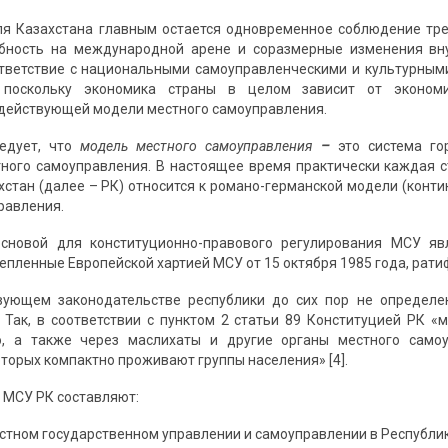
ля Казахстана главным остается одновременное соблюдение тре
обность на международной арене и соразмерные изменения вн
тветствие с национальными самоуправленческими и культурным
 поскольку экономика страны в целом зависит от экономи
действующей модели местного самоуправления.
едует, что
модель местного самоуправления
–
это система го
ного самоуправления. В настоящее время практически каждая 
хстан (далее – РК) относится к романо-германской модели (конти
равления.
основой для конституционно-правового регулирования МСУ я
епленные Европейской хартией МСУ от 15 октября 1985 года, рати
вующем законодательстве республики до сих пор не определен
 Так, в соответствии с пунктом 2 статьи 89 Конституцией РК 
о, а также через маслихаты и другие органы местного само
оторых компактно проживают группы населения» [4].
 МСУ РК составляют:
стном государственном управлении и самоуправлении в Республике