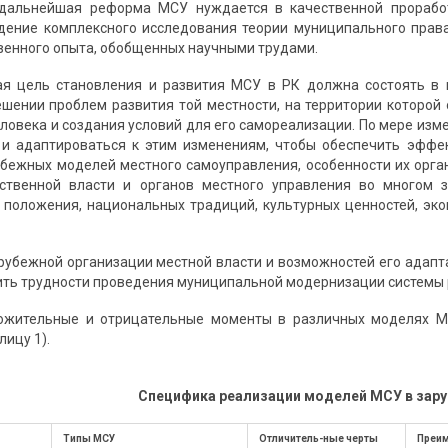
 дальнейшая реформа МСУ нуждается в качественной прорабо
дение комплексного исследования теории муниципального прав
твенного опыта, обобщенных научными трудами.
ная цель становления и развития МСУ в РК должна состоять в
ешении проблем развития той местности, на территории которой
ловека и создания условий для его самореализации. По мере изм
и адаптироваться к этим изменениям, чтобы обеспечить эффект
бежных моделей местного самоуправления, особенности их орга
рственной власти и органов местного управления во многом з
 положения, национальных традиций, культурных ценностей, эко
рубежной организации местной власти и возможностей его адапт
ить трудности проведения муниципальной модернизации системы р
ожительные и отрицательные моменты в различных моделях М
лицу 1).
Специфика реализации моделей МСУ в зар
Типы МСУ
Отличитель-ные черты
Преи