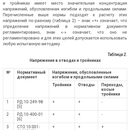
и тройниках имеет место значительная концентрация
напряжений, обусловленная изгибом и продольными силами.
Перечисленные выше нормы подходят к расчету этих
напряжений по-разному (таблица 2) – знак «+» означает, что
определение напряжений в нормативном документе
регламентировано, знак «-» означает, что оно не
регламентировано и для этих целей допускается использовать
любую испытанную методику.
Таблица 2.
Напряжения в отводах и тройниках
№
Нормативный
Напряжения, обусловленные
документ
изгибом и продольными силами
Тройники
Отводы
Переходы,
косые
тройники
1
РД 10-249-98
+
+
-
[5]
2
РД 10-400-01
+
+
-
[6]
3
СТО 10.001-
+
+
+