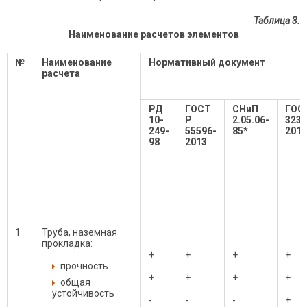
Таблица 3.
Наименование расчетов элементов
№
Наименование
Нормативный документ
расчета
РД
ГОСТ
СНиП
ГОС
10-
Р
2.05.06-
3238
249-
55596-
85*
2013
98
2013
1
Труба, наземная
прокладка:
+
+
+
+
прочность
+
+
+
+
общая
устойчивость
-
-
-
+