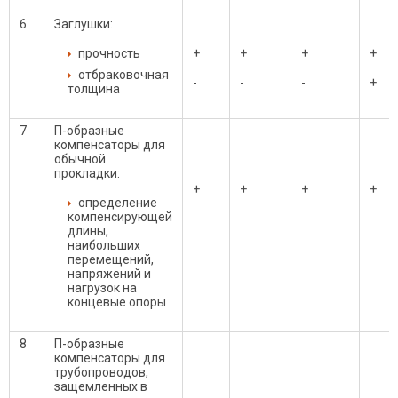
6
Заглушки:
прочность
+
+
+
+
отбраковочная
-
-
-
+
толщина
7
П-образные
компенсаторы для
обычной
прокладки:
+
+
+
+
определение
компенсирующей
длины,
наибольших
перемещений,
напряжений и
нагрузок на
концевые опоры
8
П-образные
компенсаторы для
трубопроводов,
защемленных в