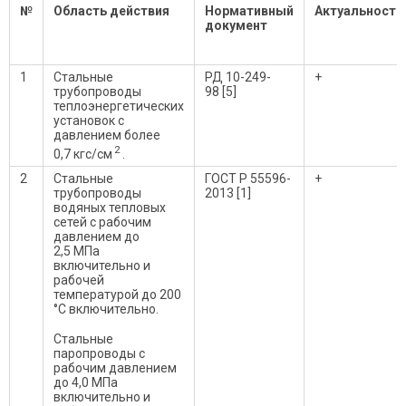
№
Область действия
Нормативный
Актуальность
документ
1
Стальные
РД 10-249-
+
трубопроводы
98 [5]
теплоэнергетических
установок с
давлением более
2
0,7 кгс/см
.
2
Стальные
ГОСТ Р 55596-
+
трубопроводы
2013 [1]
водяных тепловых
сетей с рабочим
давлением до
2,5 МПа
включительно и
рабочей
температурой до 200
°С включительно.
Стальные
паропроводы с
рабочим давлением
до 4,0 МПа
включительно и