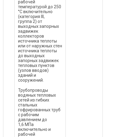
рабочей
температурой до 250
°С включительно
(категория III,
группа 2) от
выходных запорных
задвижек
коллекторов
источника теплоты
или от наружных стен
источника теплоты
до выходных
запорных задвижек
тепловых пунктов
(узлов вводов)
зданий и
сооружений.
Трубопроводы
водяных тепловых
сетей из гибких
стальных
гофрированных труб
с рабочим
давлением до
1,6 МПа
включительно и
рабочей