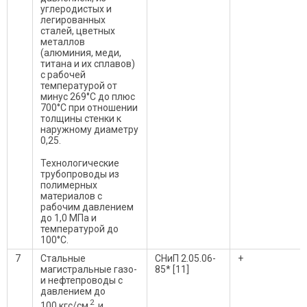
углеродистых и
легированных
сталей, цветных
металлов
(алюминия, меди,
титана и их сплавов)
с рабочей
температурой от
минус 269°С до плюс
700°С при отношении
толщины стенки к
наружному диаметру
0,25.
Технологические
трубопроводы из
полимерных
материалов с
рабочим давлением
до 1,0 МПа и
температурой до
100°С.
7
Стальные
СНиП 2.05.06-
+
магистральные газо-
85* [11]
и нефтепроводы с
давлением до
2
100 кгс/см
и