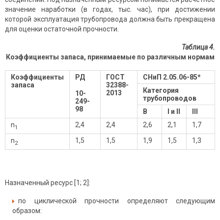
значение наработки (в годах, тыс. час), при достижении
которой эксплуатация трубопровода должна быть прекращена
для оценки остаточной прочности.
Таблица 4.
Коэффициенты запаса, принимаемые по различным нормам
Коэффициенты
РД
ГОСТ
СНиП 2.05.06-85*
запаса
32388-
Категория
2013
10-
трубопроводов
249-
98
В
I
и
II
III
n
2,4
2,4
2,6
2,1
1,7
1
n
1,5
1,5
1,9
1,5
1,3
2
Назначенный ресурс [1; 2]:
по циклической прочности определяют следующим
образом: