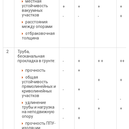
местная
устойчивость
+
+
+
+
вакуумных
участков
-
-
-
+
расстояния
между опорами
отбраковочная
толщина
2
Труба,
бесканальная
прокладка в грунте:
-
+
+ +
++
прочность
-
+
общая
+
+
устойчивость
прямолинейных и
-
+
криволинейных
участков
-
-
удлинение
трубы и нагрузка
-
+
+
+
на неподвижную
опору
-
+
прочность ППУ-
изоляции