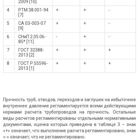
2009 [10]
4
РТМ 38.001-94
+
+
-
[7]
5
СА 03-003-07
+
+
-
[9]
6
СНиП 2.05.06-
-
+
-
85* [11]
7
ГОСТ 32388-
+
+
+
2013 [2]
8
ГОСТ Р 55596-
+
+
+
2013 [1]
Прочность труб, отводов, переходов и заглушек на избыточное
внутреннее давление регламентируется всеми действующими
нормами расчета трубопроводов на прочность. Остальные
виды расчетов регламентированы отдельными нормативными
документами, оценка которых приведена в таблице 3 – знак
«+» означает, что выполнение расчета регламентировано, знак
«-» означает, что не регламентировано.