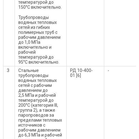
температурой до
150°С включительно.
Трубопроводы
водяных тепловых
сетей из гибких
полимерных труб с
рабочим давлением
до 1,0 МПа
включительно и
рабочей
температурой до
95°С включительно.
3
Стальные
РД 10-400-
-
трубопроводы
01 [6]
водяных тепловых
сетей с рабочим
давлением до
2,5 МПа и рабочей
температурой до
200°С (категория III,
группа 2), а также
паропроводов за
пределами тепловых
источников с
рабочим давлением
до 6,3 МПа и рабочей