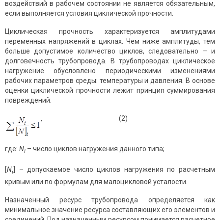
воздействий в рабочем состоянии не является обязательным,
если выполняется условия циклической прочности.
Циклическая прочность характеризуется амплитудами
переменных напряжений в циклах. Чем ниже амплитуды, тем
больше допустимое количество циклов, следовательно – и
долговечность трубопровода. В трубопроводах циклическое
нагружение обусловлено периодическими изменениями
рабочих параметров среды: температуры и давления. В основе
оценки циклической прочности лежит принцип суммирования
повреждений:
, (2)
где:
N
– число циклов нагружения данного типа;
i
[
N
] – допускаемое число циклов нагружения по расчетным
i
кривым или по формулам для малоцикловой усталости.
Назначенный ресурс трубопровода определяется как
минимальное значение ресурса составляющих его элементов и
соединений. Под назначенным ресурсом понимается расчетное