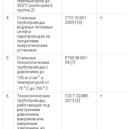
температурой до
350°С (категория II,
группа 2).
4
Стальные
СТО 10.001-
+
трубопроводы
2009 [10]
водяных тепловых
сетей и
паропроводов за
пределами
энергетических
установок.
5
Стальные
РТМ 38.001-
-
технологические
94 [7]
трубопроводы с
давлением до
2
100 кгс/см
и
температурой от
0
0
-70
С до 700
С.
6
Технологические
ГОСТ 32388-
+
трубопроводы,
2013 [2]
работающие под
внутренним
давлением,
вакуумом или
наружным
давлением, из