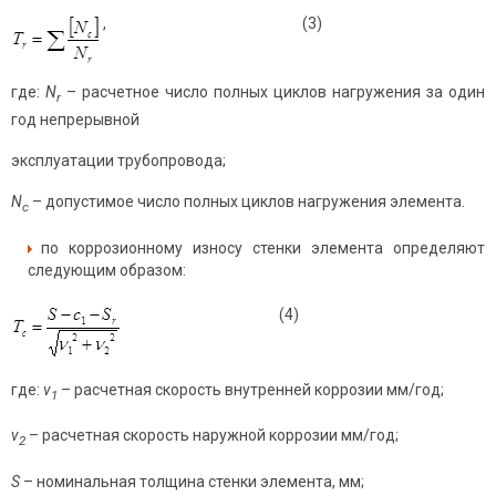
, (3)
где:
N
– расчетное число полных циклов нагружения за один
r
год непрерывной
эксплуатации трубопровода;
N
– допустимое число полных циклов нагружения элемента.
c
по коррозионному износу стенки элемента определяют
следующим образом:
(4)
где:
ν
– расчетная скорость внутренней коррозии мм/год;
1
ν
– расчетная скорость наружной коррозии мм/год;
2
S
– номинальная толщина стенки элемента, мм;