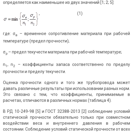
определяется как наименьшее из двух значений [1; 2; 5]:
, (1)
где: σ
– временное сопротивление материала при рабочей
в
температуре (предел прочности);
σ
– предел текучести материала при рабочей температуре;
p
n
, n
– коэффициенты запаса соответственно по пределу
1
2
прочности и пределу текучести.
Оценка прочности одного и того же трубопровода может
давать различные результаты при использовании разных норм.
Это связано с тем, что коэффициенты, принимаемые в
расчетах, отличаются в различных нормах (таблица 4).
В РД 10-249-98 [5] и ГОСТ 32388-2013 [2] соблюдение условий
статической прочности обязательно только при совместном
воздействии веса и внутреннего давления в рабочем
состоянии. Соблюдение условий статической прочности от всех