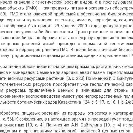
ривело сначала к генетической эрозии видов, а в последующем
е объекты (ГМО) – как продукты питания оказались небезупречным
с. 189]. ГМО стали ключевой проблемой в обеспечении биологичес
ди сортов и культиваров пшеницы, ячменя, картофеля, сои, к
разнообразии был принят 29 января 2000 года, предусматрива
ческих ресурсов и биобезопасности. Трансграничное перемеще
льзование биоразнообразия, вызывать угрозу здоровью человека»
 пищевых растений дикой природы с нормальной генетическо
отокола о нераспространении ГМО. В плане биологической безоп
тиву традиционным пищевым растениям, среди которых немало ГМ
 растений обеспечивается наличием крахмала, растительных масел
инов и минералов. Семена или зародышевая плазма гермоплазм
тическими ресурсами растений [3, с. 220]. По мнению И.О. Байтули
огенетических ресурсов приобретает уже геополитический хар
им ресурсам, привлечение ценных и значимых для страны в
сохранения и воспроизводства имеют уже непосредственный полити
ьности ботанических садов Казахстана [24, с. 5; 17, с. 18; 1, с. 24; 2,
 обработка пищевых растений из природы относится к категор
8, с. 56]. К сожалению, в настоящее время не проведен учет тра
д животных [10, с. 4]. По мнению А.И. Байтулина [10, с. 4] из
ажданам и организациям технологий, носителей ценных генов 