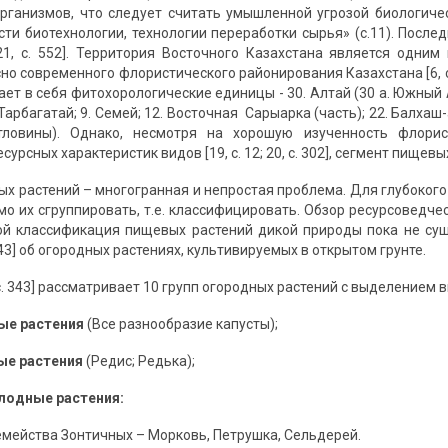
ганизмов, что следует считать умышленной угрозой биологиче
сти биотехнологии, технологии переработки сырья» (с.11). После
21, с. 552]. Территория Восточного Казахстана является одним
 современного флористического районирования Казахстана [6, с. 28; 4, 
ет в себя фитохорологические единицы - 30. Алтай (30 а. Южный Ал
-Тарбагатай; 9. Семей; 12. Восточная Сарыарка (часть); 22. Балха
тловины). Однако, несмотря на хорошую изученность флористи
есурсных характеристик видов [19, с. 12; 20, с. 302], сегмент пище
х растений – многогранная и непростая проблема. Для глубоког
 их сгруппировать, т.е. классифицировать. Обзор ресурсоведческ
ой классификация пищевых растений дикой природы пока не сущ
343] об огородных растениях, культивируемых в открытом грунте.
 с. 343] рассматривает 10 групп огородных растений с выделением
ые растения
(Все разнообразие капусты);
ые растения
(Редис; Редька);
лодные растения:
емейства Зонтичных – Морковь, Петрушка, Сельдерей.