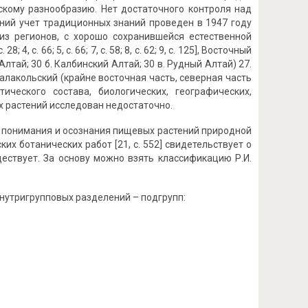
скому разнообразию. Нет достаточного контроля над
дний учет традиционных знаний проведен в 1947 году
 из регионов, с хорошо сохранившейся естественной
с. 66; 5, с. 66; 7, с. 58; 8, с. 62; 9, с. 125], Восточный
тай; 30 б. Калбинский Алтай; 30 в. Рудный Алтай) 27.
ш-алакольский (крайне восточная часть, северная часть
ческого состава, биологических, географических,
вых растений исследован недостаточно.
о понимания и осознания пищевых растений природной
их ботанических работ [21, с. 552] свидетельствует о
ествует. За основу можно взять классификацию Р.И.
 внутригрупповых разделений – подгрупп: