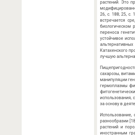
растений. Это п
модифицированны
26, с. 188; 25, 
встречается сре
биологическом 
переноса генети
устойчивое испо
альтернативных
Катахенского пр
лучшую альтерна
Пищепригодность
сахарозы, витам
манипуляции гене
гермоплазмы фит
фитогенетическ
использования, 
за основу в деятел
Использование,
разнообразии [1
растений и поро
иностранным гр