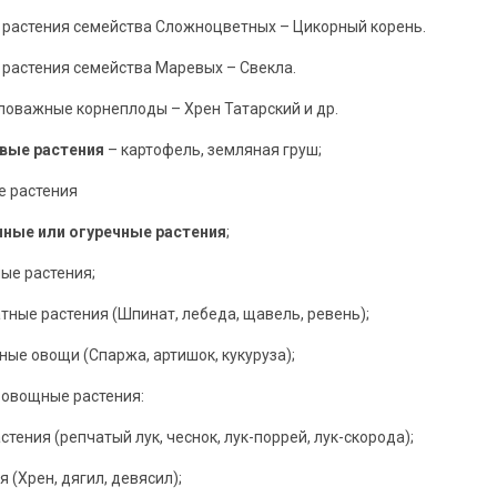
 растения семейства Сложноцветных – Цикорный корень.
 растения семейства Маревых – Свекла.
ловажные корнеплоды – Хрен Татарский и др.
вые растения
– картофель, земляная груш;
е растения
ные или огуречные растения
;
ные растения;
натные растения (Шпинат, лебеда, щавель, ревень);
тные овощи (Спаржа, артишок, кукуруза);
 овощные растения:
стения (репчатый лук, чеснок, лук-поррей, лук-скорода);
я (Хрен, дягил, девясил);