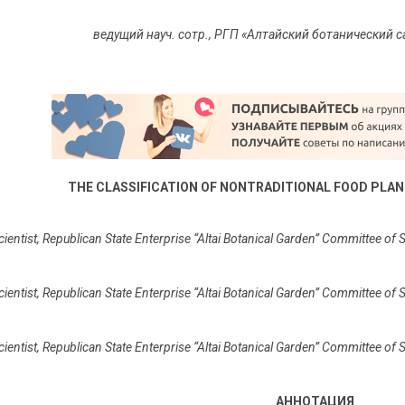
ведущий науч. сотр., РГП «Алтайский ботанический 
THE CLASSIFICATION OF NONTRADITIONAL FOOD PLA
cientist, Republican State Enterprise “Altai Botanical Garden” Committee of 
cientist, Republican State Enterprise “Altai Botanical Garden” Committee of 
ientist, Republican State Enterprise “Altai Botanical Garden” Committee of 
АННОТАЦИЯ