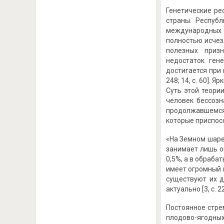
Генетические ре
страны. Респуб
международных о
полностью исчез
полезных призна
недостаток ген
достигается при
248; 14, с. 60].
Суть этой теори
человек бессозн
продолжавшемся
которые приспосо
«На Земном шаре 
занимает лишь ок
0,5%, а в обраба
имеет огромный 
существуют их д
актуально [3, с.
Постоянное стре
плодово-ягодных