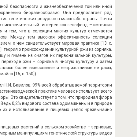
нной безопасности и жизнеобеспечения той или иной
охранению биоразнообразия. Она предполагает ряд
тие генетических ресурсов в масштабе страны. Почти
ют исключительный интерес как генофонд – источник
ся и тем, что в селекции многих культур отмечается
наков. Между тем высокая эффективность селекции
ием, о чем свидетельствует мировая практика [13, с.
568] теория о происхождении культурной ржи из сорняка.
цу и ячмень из очагов их первоначальной культуры,
 переходе ржи – сорняка в чистую культуру и затем
рались более выносливые и неприхотливые ее расы,
йло [16, с. 150]).
ил Н.И. Вавилов, 99% всей обрабатываемой территории
растениеводческой практике человек использует всего
лоры. Это свидетельствует о том, что природная флора
Ведь 0,2% видового состава одомашнены и в природе
е их и использование в пищевых целях чрезвычайно
пищевых растений в сельском хозяйстве – зерновых,
езмерным манипуляциям генетической структуры видов