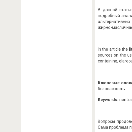
В данной стать
подробный анали
альтернативных
жирно-масличная
In the article the 
sources on the use
containing, glareo
Ключевые слов
безопасность.
Keywords:
nontrad
Вопросы продов
Сама проблема п