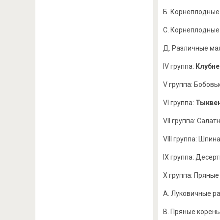
Б. Корнеплодные
С. Корнеплодные
Д. Различные ма
IV группа:
Клубне
V группа: Бобовы
VI группа:
Тыквен
VII группа: Салат
VIII группа: Шпи
IX группа: Десер
Х группа: Пряные
А. Луковичные ра
В. Пряные корень