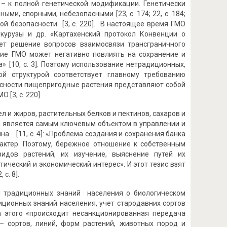
 – к полной генетической модификации. Генетически
и, спорными, небезопасными [23, с. 174; 22, с. 184;
кой безопасности [3, с. 220]. В настоящее время ГМО
укурузы и др. «Картахенский протокол Конвенции о
ет решение вопросов взаимосвязи трансграничного
ние ГМО может негативно повлиять на сохранение и
 [10, с. 3]. Поэтому использование нетрадиционных,
й структурой соответствует главному требованию
асности пищепригодные растения представляют собой
О [3, с. 220].
 и жиров, растительных белков и пектинов, сахаров и
а является самым ключевым объектом в управлении и
на [11, с. 4]: «Проблема создания и сохранения банка
актер. Поэтому, бережное отношение к собственным
идов растений, их изучение, выяснение путей их
ческий и экономический интерес». И этот тезис взят
 с. 8].
ии традиционных знаний населения о биологическом
диционных знаний населения, учет стародавних сортов
-за этого «происходит несанкционированная передача
– сортов, линий, форм растений, животных пород и