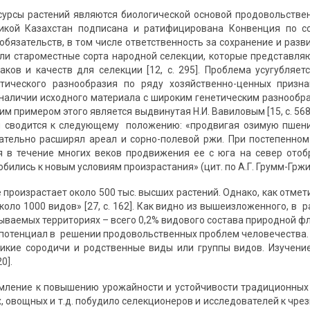
сурсы растений являются биологической основой продовольстве
ликой Казахстан подписана и ратифицирована Конвенция по с
бязательств, в том числе ответственность за сохранение и разви
ли староместные сорта народной селекции, которые представля
ков и качеств для селекции [12, с. 295]. Проблема усугубляет
етического разнообразия по ряду хозяйственно-ценных приз
 наличии исходного материала с широким генетическим разнообраз
 Ярким примером этого является выдвинутая Н.И. Вавиловым [15, с. 
и сводится к следующему положению: «продвигая озимую пшени
ательно расширял ареал и сорно-полевой ржи. При постепенном
 в течение многих веков продвижения ее с юга на север отоб
бились к новым условиям произрастания» (цит. по А.Г. Грумм-Гржима
произрастает около 500 тыс. высших растений. Однако, как отмет
оло 1000 видов» [27, с. 162]. Как видно из вышеизложенного, в 
тываемых территориях – всего 0,2% видового состава природной ф
потенциал в решении продовольственных проблем человечества. 
икие сородичи и родственные виды или группы видов. Изучени
 220].
мление к повышению урожайности и устойчивости традиционных 
, овощных и т.д. побудило селекционеров и исследователей к чр