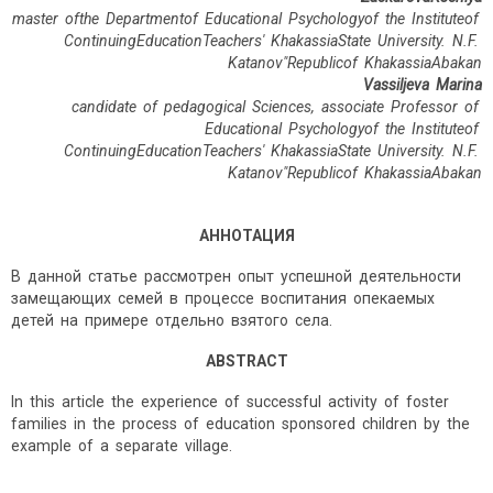
master ofthe Departmentof Educational Psychologyof the Instituteof
ContinuingEducationTeachers
' KhakassiaState University. N.F.
Katanov"Republicof KhakassiaAbakan
Vassiljeva Marina
candidate of pedagogical Sciences, associate Professor
of
Educational Psychologyof the Instituteof
ContinuingEducationTeachers
' KhakassiaState University. N
.
F
.
Katanov
"
Republicof
KhakassiaAbakan
АННОТАЦИЯ
В данной статье рассмотрен опыт успешной деятельности
замещающих семей в процессе воспитания опекаемых
детей на примере отдельно взятого села.
ABSTRACT
In this article the experience of successful activity of foster
families in the process of education sponsored children by the
example of a separate village.