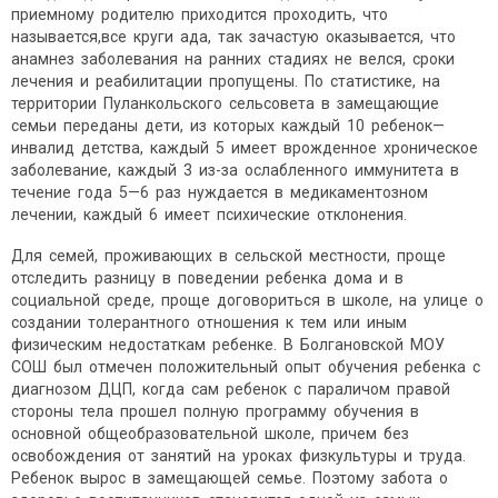
приемному родителю приходится проходить, что
называется,все круги ада, так зачастую оказывается, что
анамнез заболевания на ранних стадиях не велся, сроки
лечения и реабилитации пропущены. По статистике, на
территории Пуланкольского сельсовета в замещающие
семьи переданы дети, из которых каждый 10 ребенок—
инвалид детства, каждый 5 имеет врожденное хроническое
заболевание, каждый 3 из-за ослабленного иммунитета в
течение года 5—6 раз нуждается в медикаментозном
лечении, каждый 6 имеет психические отклонения.
Для семей, проживающих в сельской местности, проще
отследить разницу в поведении ребенка дома и в
социальной среде, проще договориться в школе, на улице о
создании толерантного отношения к тем или иным
физическим недостаткам ребенке. В Болгановской МОУ
СОШ был отмечен положительный опыт обучения ребенка с
диагнозом ДЦП, когда сам ребенок с параличом правой
стороны тела прошел полную программу обучения в
основной общеобразовательной школе, причем без
освобождения от занятий на уроках физкультуры и труда.
Ребенок вырос в замещающей семье. Поэтому забота о