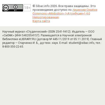
© Sibac.info 2026. Все права защищены.
Это
произведение доступно по
лицензии Creative
Commons «Attribution» («Атрибуция») 4.0
Непортированная
.
Карта сайта
Научный журнал «Студенческий» (ISSN 2541-9412). Издатель — ООО
«СибАК» (ИНН 5402054157). Размещается в Научной электронной
библиотеке eLIBRARY.RU (договор № 445-11/2019 от 05.11.2019). Главный
редактор — Старченко И. Б., д-р техн. наук. E-mail: student@sibac.info, тел.:
8-800-350-22-65.