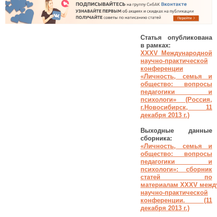
Статья опубликована
в рамках:
XXXV
Международной
научно-практической
конференции
«
Личность, семья и
общество: вопросы
педагогики и
психологи
»
(Россия,
г.Новосибирск, 11
декабря 2013 г.)
Выходные данные
сборника:
«
Личность, семья и
общество: вопросы
педагогики и
психологи
»: сборник
статей по
материалам
XXXV
межд
научно-практической
конференции. (11
декабря 2013 г.)