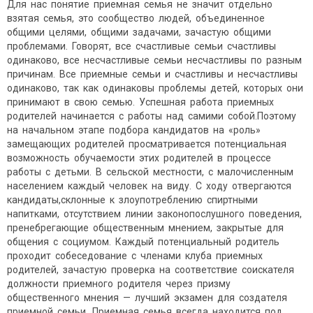
Для нас понятие приемная семья не значит отдельно
взятая семья, это сообщество людей, объединенное
общими целями, общими задачами, зачастую общими
проблемами. Говорят, все счастливые семьи счастливы
одинаково, все несчастливые семьи несчастливы по разным
причинам. Все приемные семьи и счастливы и несчастливы
одинаково, так как одинаковы проблемы детей, которых они
принимают в свою семью. Успешная работа приемных
родителей начинается с работы над самими собой.Поэтому
на начальном этапе подбора кандидатов на «роль»
замещающих родителей просматривается потенциальная
возможность обучаемости этих родителей в процессе
работы с детьми. В сельской местности, с малочисленным
населением каждый человек на виду. С ходу отвергаются
кандидаты,склонные к злоупотреблению спиртными
напитками, отсутствием линии законопослушного поведения,
пренебрегающие общественным мнением, закрытые для
общения с социумом. Каждый потенциальный родитель
проходит собеседование с членами клуба приемных
родителей, зачастую проверка на соответствие соискателя
должности приемного родителя через призму
общественного мнения — лучший экзамен для создателя
приемной семьи. Приемная семья всегда находится под