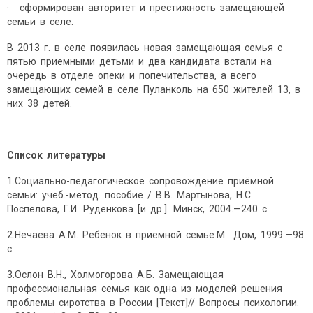
· сформирован авторитет и престижность замещающей
семьи в селе.
В 2013 г. в селе появилась новая замещающая семья с
пятью приемными детьми и два кандидата встали на
очередь в отделе опеки и попечительства, а всего
замещающих семей в селе Пуланколь на 650 жителей 13, в
них 38 детей.
Список литературы
1.Социально-педагогическое сопровождение приёмной
семьи: учеб.-метод. пособие / В.В. Мартынова, Н.С.
Поспелова, Г.И. Руденкова [и др.]. Минск, 2004.—240 с.
2.Нечаева А.М. Ребенок в приемной семье.М.: Дом, 1999.—98
с.
3.Ослон В.Н., Холмогорова А.Б. Замещающая
профессиональная семья как одна из моделей решения
проблемы сиротства в России [Текст]// Вопросы психологии.