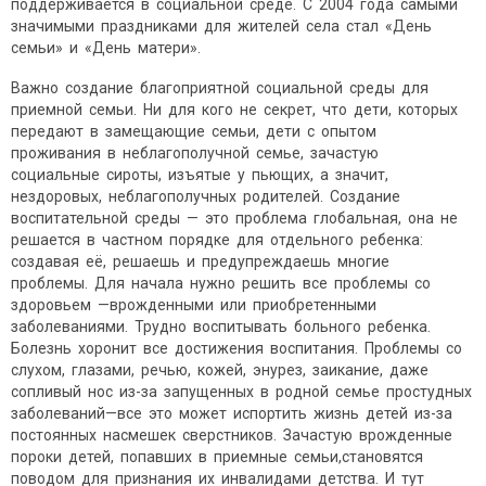
поддерживается в социальной среде. С 2004 года самыми
значимыми праздниками для жителей села стал «День
семьи» и «День матери».
Важно создание благоприятной социальной среды для
приемной семьи. Ни для кого не секрет, что дети, которых
передают в замещающие семьи, дети с опытом
проживания в неблагополучной семье, зачастую
социальные сироты, изъятые у пьющих, а значит,
нездоровых, неблагополучных родителей. Создание
воспитательной среды — это проблема глобальная, она не
решается в частном порядке для отдельного ребенка:
создавая её, решаешь и предупреждаешь многие
проблемы. Для начала нужно решить все проблемы со
здоровьем —врожденными или приобретенными
заболеваниями. Трудно воспитывать больного ребенка.
Болезнь хоронит все достижения воспитания. Проблемы со
слухом, глазами, речью, кожей, энурез, заикание, даже
сопливый нос из-за запущенных в родной семье простудных
заболеваний—все это может испортить жизнь детей из-за
постоянных насмешек сверстников. Зачастую врожденные
пороки детей, попавших в приемные семьи,становятся
поводом для признания их инвалидами детства. И тут