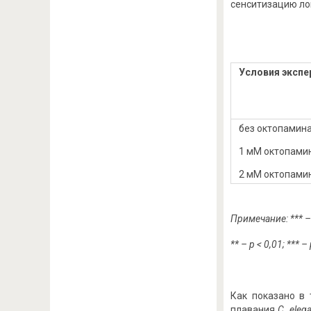
сенситизацию лок
Условия экспе
без октопамин
1 мМ октопами
2 мМ октопами
Примечание: *** 
** –
p
< 0,01; *** –
Как показано в
плавания
C. eleg