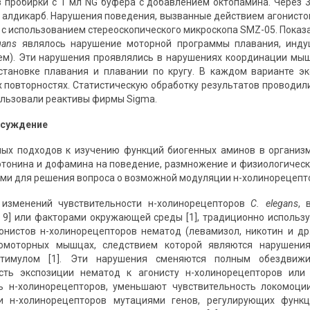
 пробирки с 1 мл NG буфера с добавлением октопамина. Через 
 алдикарб. Нарушения поведения, вызванные действием агонисто
 с использованием стереоскопического микроскопа SMZ-05. Показа
egans
являлось нарушение моторной программы плавания, инду
ем). Эти нарушения проявлялись в нарушениях координации мы
становке плавания и плавании по кругу. В каждом варианте э
х повторностях. Статистическую обработку результатов проводи
пользовали реактивы фирмы Sigma.
бсуждение
ных подходов к изучению функций биогенных аминов в органи
отонина и дофамина на поведение, размножение и физиологическое
ами для решения вопроса о возможной модуляции н-холинорецепт
изменений чувствительности н-холинорецепторов
C. elegans
, 
8; 9] или факторами окружающей среды [1], традиционно исполь
онистов н-холинорецепторов нематод (левамизол, никотин и др
омоторных мышцах, следствием которой являются нарушения
стимулом [1]. Эти нарушения сменяются полным обездвижи
сть экспозиции нематод к агонисту н-холинорецепторов или
ть н-холинорецепторов, уменьшают чувствительность локомоци
ти н-холинорецепторов мутациями генов, регулирующих функ