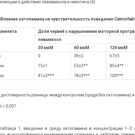
омоции к действию левамизола и никотина [4].
Влияние октопамина на чувствительность поведения
Caenorhabd
римента
Доля червей с нарушениями моторной прогр
левамизол
30 мкМ
60 мкМ
120 мкМ
а
0
36±2
67±3
на
15±1
53±3**
85±4**
на
41±2***
78±5***
100***
– достоверность разницы между контролем (среда без октопамина) и
p
< 0,001.
 таблице 1, введение в среду октопамина в концентрации 1–2
ans
, индуцированного механическим стимулом, к действию левам