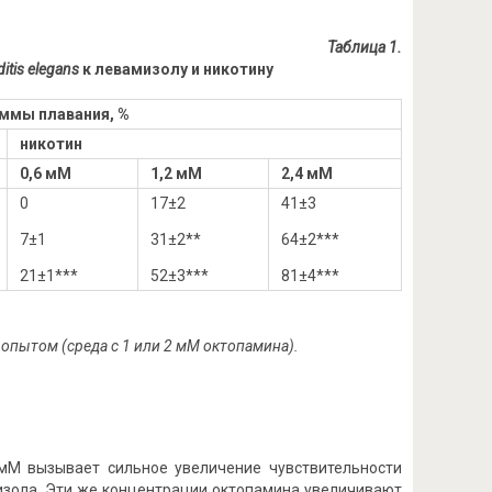
Таблица 1.
itis elegans
к левамизолу и никотину
аммы плавания, %
никотин
0,6 мМ
1,2 мМ
2,4 мМ
0
17±2
41±3
7±1
31±2**
64±2***
21±1***
52±3***
81±4***
 опытом (среда с 1 или 2 мМ октопамина).
 мМ вызывает сильное увеличение чувствительности
изола. Эти же концентрации октопамина увеличивают