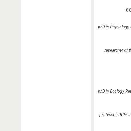
OC
р
hD in Physiology,
researcher of 
phD in Ecology,
Res
professor, DPhil i