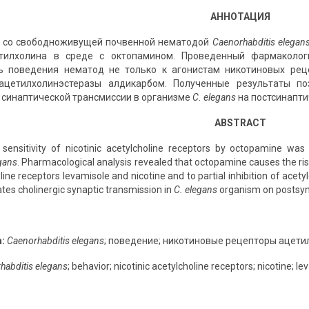
АННОТАЦИЯ
х со свободноживущей почвенной нематодой
Caenorhabditis elegan
тилхолина в среде с октопамином. Проведенный фармаколог
ть поведения нематод не только к агонистам никотиновых рец
ацетилхолинэстеразы алдикарбом. Полученные результаты п
 синаптической трансмиссии в организме
C. elegans
на постсинапти
ABSTRACT
 sensitivity of nicotinic acetylcholine receptors by octopamine was
gans
. Pharmacological analysis revealed that octopamine causes the rise
oline receptors levamisole and nicotine and to partial inhibition of ace
tes cholinergic synaptic transmission in
C. elegans
organism on postsyna
а
:
Caenorhabditis elegans
; поведение; никотиновые рецепторы ацетил
habditis elegans
; behavior; nicotinic acetylcholine receptors; nicotine; l