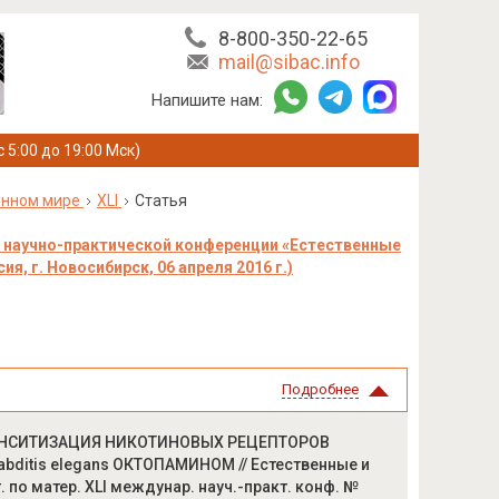
8-800-350-22-65
mail@sibac.info
Напишите нам:
с 5:00 до 19:00 Мск)
енном мире
XLI
Статья
 научно-практической конференции «Естественные
я, г. Новосибирск, 06 апреля 2016 г.)
Подробнее
др.] СЕНСИТИЗАЦИЯ НИКОТИНОВЫХ РЕЦЕПТОРОВ
tis elegans ОКТОПАМИНОМ // Естественные и
 по матер. XLI междунар. науч.-практ. конф. №