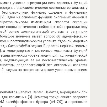
нимают участие в регуляции всех основных функций
оведение и физиологическое состояние организма, у
 беспозвоночных функции, сходные с функциями
н [2]. Одна из основных функций биогенных аминов в
йротрансмиссии изменением скорости секреции
ти постсинаптического нейрона к нейротрансмиттеру
евой ролью холинергической системы в регуляции
 большое значение имеет вопрос об идентификации
ком и постсинаптическом уровнях. Удобной моделью
атоды
Caenorhabditis elegans
. В простой нервной системе
9], а молекулярные и клеточные механизмы функций
пресинаптическом уровне модуляция холинергической
ы, модулирующие ее на постсинаптическом уровне,
гипотезы, предполагающей, что октопамин является
ю
C. elegans
на постсинаптическом уровне изменением
norhabditis Genetics Center. Нематод выращивали при
для кормления [3]. Нематод трехдневного возраста
 мМ калийфосфатного буфера (pH 7,0)) и переносили