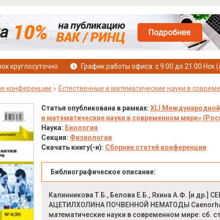
ок круглосуточно
График работы офиса: с 9:00 до 21:00 Нск (
е конференции
Естественные и математические науки в соврем
Статья опубликована в рамках:
XLI Международной
и математические науки в современном мире» (Росси
Наука:
Биология
Секция:
Физиология
Скачать книгу(-и):
Сборник статей конференции
Библиографическое описание:
Калинникова Т.Б., Белова Е.Б., Яхина А.Ф. [и 
АЦЕТИЛХОЛИНА ПОЧВЕННОЙ НЕМАТОДЫ Caenorhabdi
математические науки в современном мире: сб. ст.