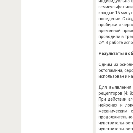
индивидуально в
гемисульфат или
каждые 15 минут
поведение
C.el
пробирки с черв
временной прио
проводили в тре
φ*. В работе ис
Результаты и о
Одним из основ
октопамина, сер
использован и н
Для выявления 
рецепторов [4; 
При действии аг
нейронах и лок
механическим 
продолжительно
чувствительнос
чувствительнос