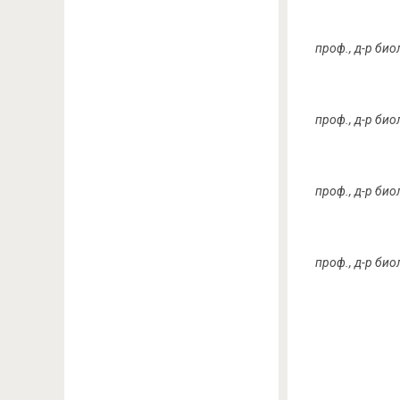
проф., д-р би
проф., д-р би
проф., д-р би
проф., д-р би