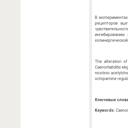
В эксперимента
рецепторов аце
чувствительнос
ингибированию 
холинергической
The alteration of
Caenorhabditis ele
nicotinic acetylch
octopamine regula
Ключевые
слов
Keywords:
Caenor