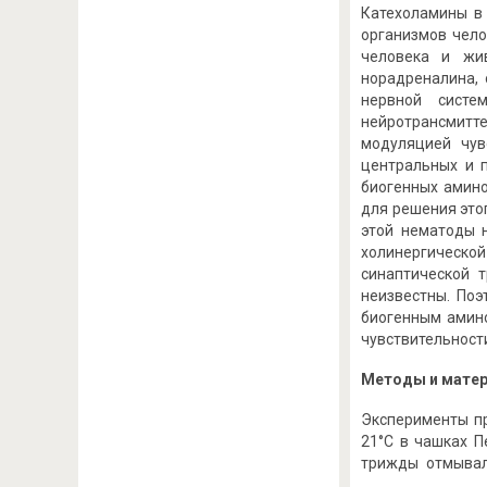
Катехоламины в
организмов чело
человека и жи
норадреналина, 
нервной систе
нейротрансмитте
модуляцией чув
центральных и 
биогенных амино
для решения это
этой нематоды 
холинергической
синаптической 
неизвестны. Поэ
биогенным амин
чувствительност
Методы и мате
Эксперименты п
21°C в чашках 
трижды отмывал