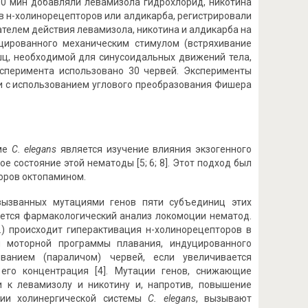
30 мин добавляли левамизола гидрохлорид, никотина
в н-холинорецепторов или алдикарба, регистрировали
телем действия левамизола, никотина и алдикарба на
цированного механическим стимулом (встряхивание
шц, необходимой для синусоидальных движений тела,
ксперимента использовано 30 червей. Эксперименты
ли с использованием углового преобразования Фишера
зме
C. elegans
является изучение влияния экзогенного
 состояние этой нематоды [5; 6; 8]. Этот подход был
оров октопамином.
вызванных мутациями генов пяти субъединиц этих
зуется фармакологический анализ локомоции нематод.
.) происходит гиперактивация н-холинорецепторов в
 моторной программы плавания, индуцированного
ванием (параличом) червей, если увеличивается
 его концентрация [4]. Мутации генов, снижающие
и к левамизолу и никотину и, напротив, повышение
ции холинергической системы
C. elegans
, вызывают