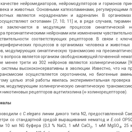
 качестве нейромедиаторов, нейромодуляторов и гормонов при
века и животных. Основными катехоламинами, регулирующими п
вотных являются норадреналин и адреналин. В организмах
осуществляют октопамин [7; 10; 11] и, в ряде случаев, тирами
ме заключается в модуляции процессов синаптической не
ра пресинаптическими нейронами или изменением чувствительнос
ствительности соответствующих рецепторов. В связи с ключ
периферических процессов в организмах человека и животных
в, модулирующих синаптическую трансмиссию на пресинаптичес
го вопроса является организм свободноживущей почвенной нем
не менее трети из 302 нейронов являются холинергическими [
 системы высококонсервативны в эволюции. Известно, что на 
трансмиссии осуществляется серотонином, но биогенные амин
тому целью этой работы явилась экспериментальная проверка 
ом, модулирующим холинергическую синаптическую трансмисси
и никотиновых рецепторов ацетилхолина (н-холинорецепторов).
риалы
роводили с
C.elegans
линии дикого типа N2, предоставленной Cae
Петри со стандартной средой выращивания нематод и
E.coli
OP50 
и 10 мл NG буфера (0,3 % NaCl, 1 мМ CaCl
, 1 мМ MgSO
, 25
2
4