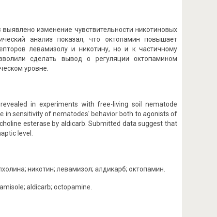
s
выявлено изменение чувствительности никотиновых
ический анализ показал, что октопамин повышает
епторов левамизолу и никотину, но и к частичному
озволили сделать вывод о регуляции октопамином
ческом уровне.
 revealed in experiments with free-living soil nematode
 in sensitivity of nematodes' behavior both to agonists of
tylcholine esterase by aldicarb. Submitted data suggest that
ptic level.
холина; никотин; левамизол; алдикарб; октопамин.
evamisole; aldicarb; octopamine.