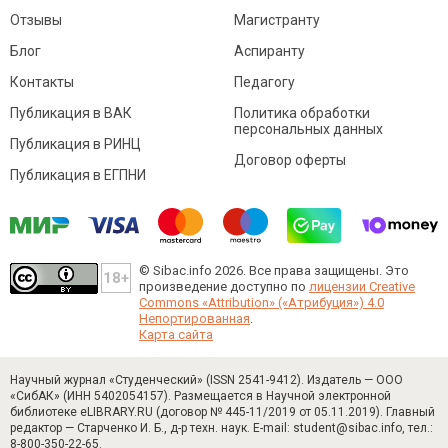
Отзывы
Магистранту
Блог
Аспиранту
Контакты
Педагогу
Публикация в ВАК
Политика обработки
персональных данных
Публикация в РИНЦ
Договор оферты
Публикация в ЕГПНИ
© Sibac.info 2026. Все права защищены.
Это
произведение доступно по
лицензии Creative
Commons «Attribution» («Атрибуция») 4.0
Непортированная
.
Карта сайта
Научный журнал «Студенческий» (ISSN 2541-9412). Издатель — ООО
«СибАК» (ИНН 5402054157). Размещается в Научной электронной
библиотеке eLIBRARY.RU (договор № 445-11/2019 от 05.11.2019). Главный
редактор — Старченко И. Б., д-р техн. наук. E-mail: student@sibac.info, тел.:
8-800-350-22-65.