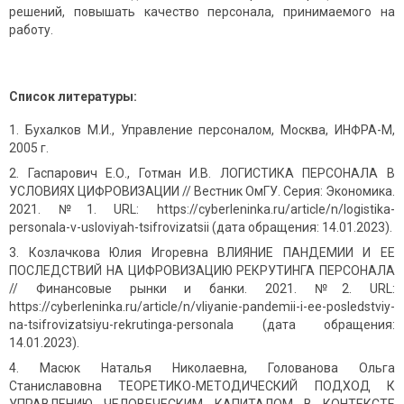
решений, повышать качество персонала, принимаемого на
работу.
Список литературы:
Бухалков М.И., Управление персоналом, Москва, ИНФРА-М,
2005 г.
Гаспарович Е.О., Готман И.В. ЛОГИСТИКА ПЕРСОНАЛА В
УСЛОВИЯХ ЦИФРОВИЗАЦИИ // Вестник ОмГУ. Серия: Экономика.
2021. №1. URL: https://cyberleninka.ru/article/n/logistika-
personala-v-usloviyah-tsifrovizatsii (дата обращения: 14.01.2023).
Козлачкова Юлия Игоревна ВЛИЯНИЕ ПАНДЕМИИ И ЕЕ
ПОСЛЕДСТВИЙ НА ЦИФРОВИЗАЦИЮ РЕКРУТИНГА ПЕРСОНАЛА
// Финансовые рынки и банки. 2021. №2. URL:
https://cyberleninka.ru/article/n/vliyanie-pandemii-i-ee-posledstviy-
na-tsifrovizatsiyu-rekrutinga-personala (дата обращения:
14.01.2023).
Масюк Наталья Николаевна, Голованова Ольга
Станиславовна ТЕОРЕТИКО-МЕТОДИЧЕСКИЙ ПОДХОД К