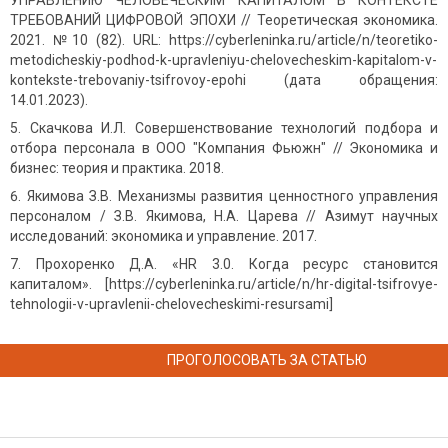
УПРАВЛЕНИЮ ЧЕЛОВЕЧЕСКИМ КАПИТАЛОМ В КОНТЕКСТЕ
ТРЕБОВАНИЙ ЦИФРОВОЙ ЭПОХИ // Теоретическая экономика.
2021. №10 (82). URL: https://cyberleninka.ru/article/n/teoretiko-
metodicheskiy-podhod-k-upravleniyu-chelovecheskim-kapitalom-v-
kontekste-trebovaniy-tsifrovoy-epohi (дата обращения:
14.01.2023).
Скачкова И.Л. Совершенствование технологий подбора и
отбора персонала в ООО "Компания Фьюжн" // Экономика и
бизнес: теория и практика. 2018.
Якимова З.В. Механизмы развития ценностного управления
персоналом / З.В. Якимова, Н.А. Царева // Азимут научных
исследований: экономика и управление. 2017.
Прохоренко Д.А. «HR 3.0. Когда ресурс становится
капиталом». [https://cyberleninka.ru/article/n/hr-digital-tsifrovye-
tehnologii-v-upravlenii-chelovecheskimi-resursami]
ПРОГОЛОСОВАТЬ ЗА СТАТЬЮ