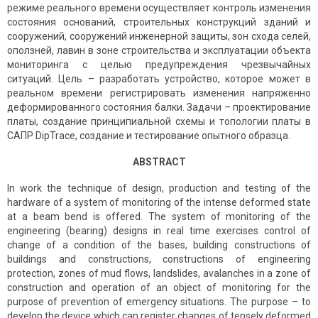
режиме реального времени осуществляет контроль изменения
состояния оснований, строительных конструкций зданий и
сооружений, сооружений инженерной защиты, зон схода селей,
оползней, лавин в зоне строительства и эксплуатации объекта
мониторинга с целью предупреждения чрезвычайных
ситуаций. Цель – разработать устройство, которое может в
реальном времени регистрировать изменения напряженно
деформированного состояния балки. Задачи – проектирование
платы, создание принципиальной схемы и топологии платы в
САПР DipTrace, создание и тестирование опытного образца.
ABSTRACT
In work the technique of design, production and testing of the
hardware of a system of monitoring of the intense deformed state
at a beam bend is offered. The system of monitoring of the
engineering (bearing) designs in real time exercises control of
change of a condition of the bases, building constructions of
buildings and constructions, constructions of engineering
protection, zones of mud flows, landslides, avalanches in a zone of
construction and operation of an object of monitoring for the
purpose of prevention of emergency situations. The purpose – to
develop the device which can register changes of tensely deformed