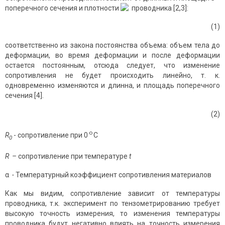
поперечного сечения и плотности
проводника [2,3]:
(1)
соответственно из закона постоянства объема: объем тела до
деформации, во время деформации и после деформации
остается постоянным, отсюда следует, что изменение
сопротивления не будет происходить линейно, т. к.
одновременно изменяются и длинна, и площадь поперечного
сечения [4].
(2)
o
R
- сопротивление при 0
C
0
R
–
сопротивление при температуре
t
α
-
Температурный коэффициент сопротивления материалов
Как мы видим, сопротивление зависит от температуры
проводника, т.к. эксперимент по тензометрированию требует
высокую точность измерения, то изменения температуры
проводника будут негативно влиять на точность измерения