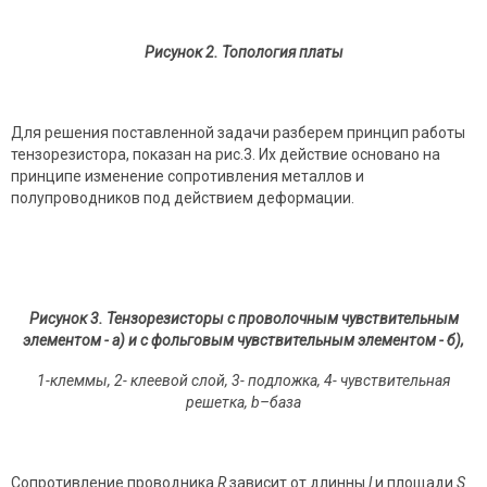
Рисунок
2
. Топология платы
Для решения поставленной задачи разберем принцип работы
тензорезистора, показан на рис.3. Их действие основано на
принципе изменение сопротивления металлов и
полупроводников под действием деформации.
Рисунок
3
. Тензорезисторы с проволочным чувствительным
элементом - а) и с фольговым чувствительным элементом
- б),
1-клеммы, 2- клеевой слой, 3- подложка, 4- чувствительная
решетка, b–база
Сопротивление проводника
R
зависит от длинны
l
и площади
S