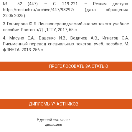
№ 52 (447). — С. 219-221. — Режим доступа:
https://moluch.ru/archive/447/98292/ (дата обращения:
22.05.2025).
Гончарова Ю.Л. Лингвопереводческий анализ текста: учебное
пособие. Ростов н/Д: ДГТУ, 2017, 65 с.
Мисуно Е.А., Баценко И.В., Водичев А.В., Игнатов С.А.
Письменный перевод специальных текстов: учеб. пособие. М:
ФЛИНТА. 2013. 256 с.
ПРОГОЛОСОВАТЬ ЗА СТАТЬЮ
ДИПЛОМЫ УЧАСТНИКОВ
У данной статьи нет
дипломов