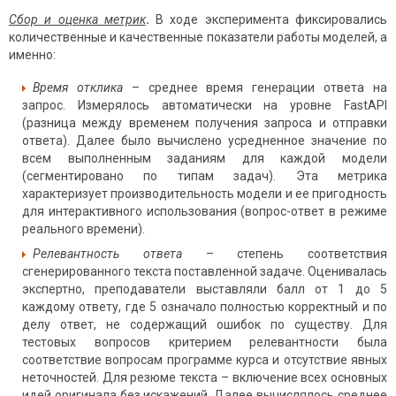
Сбор и оценка метрик
.
В ходе эксперимента фиксировались
количественные и качественные показатели работы моделей, а
именно:
Время отклика
– среднее время генерации ответа на
запрос. Измерялось автоматически на уровне FastAPI
(разница между временем получения запроса и отправки
ответа). Далее было вычислено усредненное значение по
всем выполненным заданиям для каждой модели
(сегментировано по типам задач). Эта метрика
характеризует производительность модели и ее пригодность
для интерактивного использования (вопрос-ответ в режиме
реального времени).
Релевантность ответа
– степень соответствия
сгенерированного текста поставленной задаче. Оценивалась
экспертно, преподаватели выставляли балл от 1 до 5
каждому ответу, где 5 означало полностью корректный и по
делу ответ, не содержащий ошибок по существу. Для
тестовых вопросов критерием релевантности была
соответствие вопросам программе курса и отсутствие явных
неточностей. Для резюме текста – включение всех основных
идей оригинала без искажений. Далее вычислялось среднее