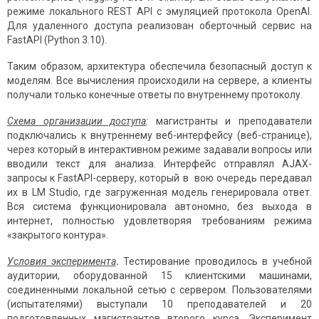
режиме локального REST API с эмуляцией протокола OpenAI.
Для удаленного доступа реализован оберточный сервис на
FastAPI (Python 3.10).
Таким образом, архитектура обеспечила безопасный доступ к
моделям. Все вычисления происходили на сервере, а клиенты
получали только конечные ответы по внутреннему протоколу.
Схема организации доступа
:
магистранты и преподаватели
подключались к внутреннему веб-интерфейсу (веб-странице),
через который в интерактивном режиме задавали вопросы или
вводили текст для анализа. Интерфейс отправлял AJAX-
запросы к FastAPI-серверу, который в вою очередь передавал
их в LM Studio, где загруженная модель генерировала ответ.
Вся система функционировала автономно, без выхода в
интернет, полностью удовлетворяя требованиям режима
«закрытого контура».
Условия эксперимента
.
Тестирование проводилось в учебной
аудитории, оборудованной 15 клиентскими машинами,
соединенными локальной сетью с сервером. Пользователями
(испытателями) выступали 10 преподавателей и 20
подготовленных магистрантов второго курса. Эксперимент