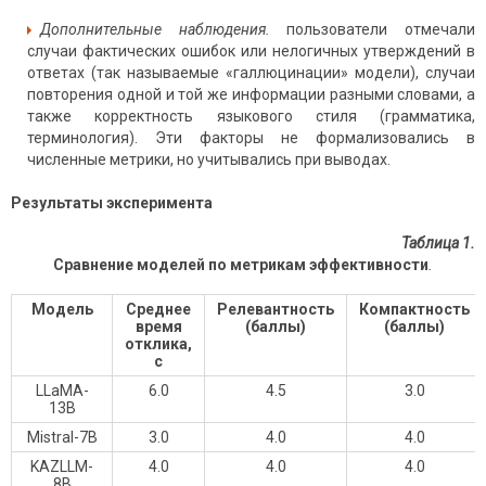
Дополнительные наблюдения.
пользователи отмечали
случаи фактических ошибок или нелогичных утверждений в
ответах (так называемые «галлюцинации» модели), случаи
повторения одной и той же информации разными словами, а
также корректность языкового стиля (грамматика,
терминология). Эти факторы не формализовались в
численные метрики, но учитывались при выводах.
Результаты эксперимента
Таблица 1.
Сравнение моделей по метрикам эффективности
.
Модель
Среднее
Релевантность
Компактность
время
(баллы)
(баллы)
отклика,
с
LLaMA-
6.0
4.5
3.0
13B
Mistral-7B
3.0
4.0
4.0
KAZLLM-
4.0
4.0
4.0
8B