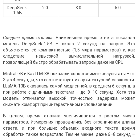
DeepSeek-
2.0
3.0
5.0
1.5B
Среднее время отклика
.
Наименьшее время ответа показала
модель DeepSeek-1.5B – около 2 секунд на запрос. Это
объясняется её компактностью (1,5 млрд параметров) и, как
следствие, невысокой вычислительной нагрузкой,
позволяющей быстро обрабатывать запросы даже на CPU.
Mistral-7B и KazLLM-8B показали сопоставимые результаты – от
3 до 4 секунды, что соответствует их архитектурной сложности.
LLaMA-13B оказалась самой медленной: в среднем 6 секунд, а
при работе с длинными текстами – до 8–10 секунд. Хотя эта
модель отличается высокой точностью, задержка может
снижать комфорт при интерактивном использовании.
В целом, время отклика увеличивается с ростом числа
параметров. Измерения проводились без ограничения длины
ответа, и при больших объёмах входного текста время
обработки также возрастало. Тем не менее, даже 6–8 секунд –