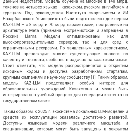
данный недостаток. Модель обучена на массиве в 148 млрд.
токенов на четырех языках – казахском, русском, английском и
турецком. Под руководством Института смарт-систем и ИИ
Назарбаевского Университета были подготовлены две версии
KAZ-LLM – с 8 млрд и 70 млрд параметрами, построенные на
архитектуре Meta
(признана экстремистской и запрещена в
России)
Llama. Модели оптимизированы как для
высокопроизводительных серверов, так и для сред с
ограниченными ресурсами. По заявленным характеристикам,
KAZ-LLM превосходит многие существующие аналоги по
качеству и точности, особенно в задачах на казахском языке.
Стоит отметить, что модель распространяется с открытым
исходным кодом и доступна разработчикам, стартапам,
крупным компаниям и научному сообществу [1]. Таким образом,
модель KAZ-LLM представляет особый интерес для
образовательных учреждений Казахстана и может быть
интегрирована в учебный процесс для генерации контента на
государственном языке.
Таким образом, к 2025 г. экосистема локальных LLM-моделей и
средств их эксплуатации оказалась достаточно развитой.
Доступны языковые модели различного масштаба и
специализации, которые могут быть запущены в закрытом