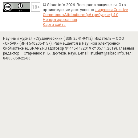
© Sibac.info 2026. Все права защищены.
Это
произведение доступно по
лицензии Creative
Commons «Attribution» («Атрибуция») 4.0
Непортированная
.
Карта сайта
Научный журнал «Студенческий» (ISSN 2541-9412). Издатель — ООО
«СибАК» (ИНН 5402054157). Размещается в Научной электронной
библиотеке eLIBRARY.RU (договор № 445-11/2019 от 05.11.2019). Главный
редактор — Старченко И. Б., д-р техн. наук. E-mail: student@sibac.info, тел.:
8-800-350-22-65.