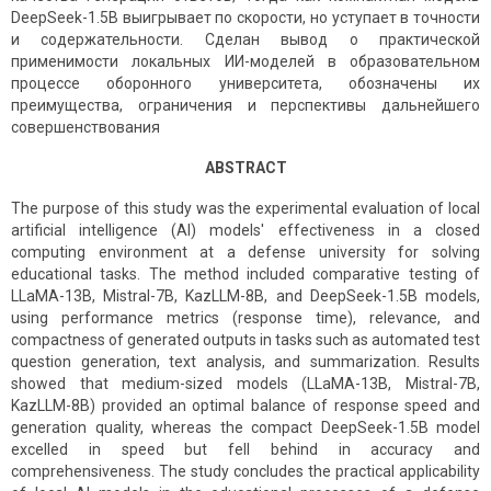
DeepSeek-1.5B выигрывает по скорости, но уступает в точности
и содержательности. Сделан вывод о практической
применимости локальных ИИ-моделей в образовательном
процессе оборонного университета, обозначены их
преимущества, ограничения и перспективы дальнейшего
совершенствования
ABSTRACT
The purpose of this study was the experimental evaluation of local
artificial intelligence (AI) models' effectiveness in a closed
computing environment at a defense university for solving
educational tasks. The method included comparative testing of
LLaMA-13B, Mistral-7B, KazLLM-8B, and DeepSeek-1.5B models,
using performance metrics (response time), relevance, and
compactness of generated outputs in tasks such as automated test
question generation, text analysis, and summarization. Results
showed that medium-sized models (LLaMA-13B, Mistral-7B,
KazLLM-8B) provided an optimal balance of response speed and
generation quality, whereas the compact DeepSeek-1.5B model
excelled in speed but fell behind in accuracy and
comprehensiveness. The study concludes the practical applicability