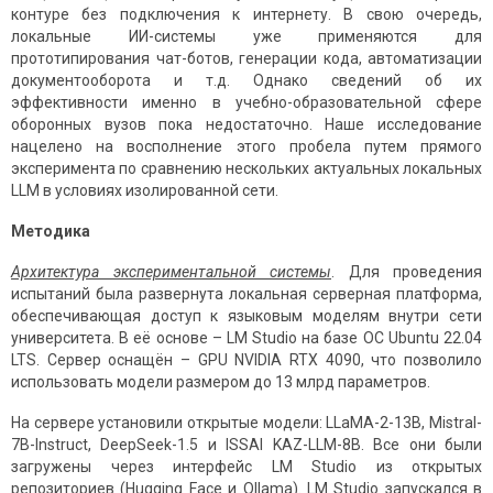
контуре без подключения к интернету. В свою очередь,
локальные ИИ-системы уже применяются для
прототипирования чат-ботов, генерации кода, автоматизации
документооборота и т.д. Однако сведений об их
эффективности именно в учебно-образовательной сфере
оборонных вузов пока недостаточно. Наше исследование
нацелено на восполнение этого пробела путем прямого
эксперимента по сравнению нескольких актуальных локальных
LLM в условиях изолированной сети.
Методика
Архитектура экспериментальной системы
. Для проведения
испытаний была развернута локальная серверная платформа,
обеспечивающая доступ к языковым моделям внутри сети
университета. В её основе – LM Studio на базе ОС Ubuntu 22.04
LTS. Сервер оснащён – GPU NVIDIA RTX 4090, что позволило
использовать модели размером до 13 млрд параметров.
На сервере установили открытые модели: LLaMA-2-13B, Mistral-
7B-Instruct, DeepSeek-1.5 и ISSAI KAZ-LLM-8B. Все они были
загружены через интерфейс LM Studio из открытых
репозиториев (Hugging Face и Ollama). LM Studio запускался в