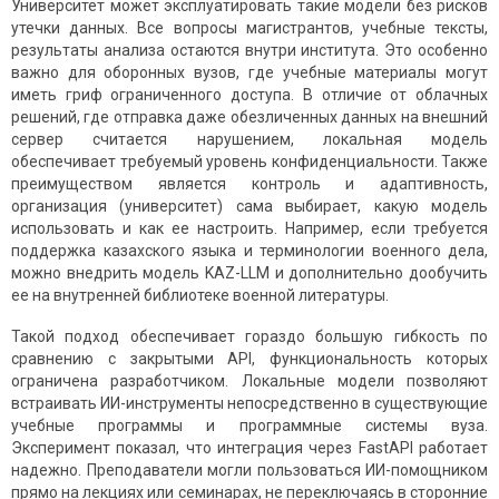
Университет может эксплуатировать такие модели без рисков
утечки данных. Все вопросы магистрантов, учебные тексты,
результаты анализа остаются внутри института. Это особенно
важно для оборонных вузов, где учебные материалы могут
иметь гриф ограниченного доступа. В отличие от облачных
решений, где отправка даже обезличенных данных на внешний
сервер считается нарушением, локальная модель
обеспечивает требуемый уровень конфиденциальности. Также
преимуществом является контроль и адаптивность,
организация (университет) сама выбирает, какую модель
использовать и как ее настроить. Например, если требуется
поддержка казахского языка и терминологии военного дела,
можно внедрить модель KAZ-LLM и дополнительно дообучить
ее на внутренней библиотеке военной литературы.
Такой подход обеспечивает гораздо большую гибкость по
сравнению с закрытыми API, функциональность которых
ограничена разработчиком. Локальные модели позволяют
встраивать ИИ-инструменты непосредственно в существующие
учебные программы и программные системы вуза.
Эксперимент показал, что интеграция через FastAPI работает
надежно. Преподаватели могли пользоваться ИИ-помощником
прямо на лекциях или семинарах, не переключаясь в сторонние