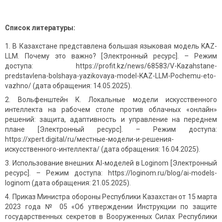
Список литературы:
В Казахстане представлена большая языковая модель KAZ-
LLM. Почему это важно? [Электронный ресурс]. – Режим
доступа: https://profit.kz/news/68583/V-Kazahstane-
predstavlena-bolshaya-yazikovaya-model-KAZ-LLM-Pochemu-eto-
vazhno/ (дата обращения: 14.05.2025).
Вольфенштейн К. Локальные модели искусственного
интеллекта на рабочем столе против облачных «онлайн»
решений: защита, адаптивность и управление на переднем
плане [Электронный ресурс]. – Режим доступа:
https://xpert.digital/ru/местные-модели-и-решения-
искусственного-интеллекта/ (дата обращения: 16.04.2025).
Использование внешних AI-моделей в Loginom [Электронный
ресурс]. – Режим доступа: https://loginom.ru/blog/ai-models-
loginom (дата обращения: 21.05.2025).
Приказ Министра обороны Республики Казахстан от 15 марта
2023 года № 05 «Об утверждении Инструкции по защите
государственных секретов в Вооруженных Силах Республики