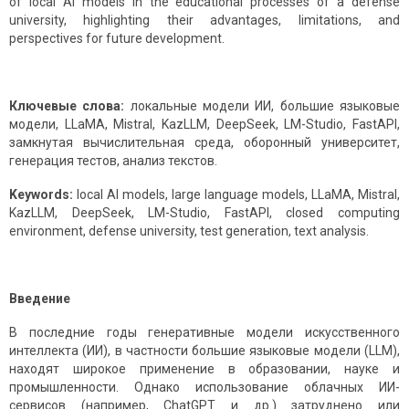
of local AI models in the educational processes of a defense
university, highlighting their advantages, limitations, and
perspectives for future development.
Ключевые слова:
локальные модели ИИ, большие языковые
модели, LLaMA, Mistral, KazLLM, DeepSeek, LM-Studio, FastAPI,
замкнутая вычислительная среда, оборонный университет,
генерация тестов, анализ текстов.
Keywords:
local AI models, large language models, LLaMA, Mistral,
KazLLM, DeepSeek, LM-Studio, FastAPI, closed computing
environment, defense university, test generation, text analysis.
Введение
В последние годы генеративные модели искусственного
интеллекта (ИИ), в частности большие языковые модели (LLM),
находят широкое применение в образовании, науке и
промышленности. Однако использование облачных ИИ-
сервисов (например, ChatGPT и др.) затруднено или