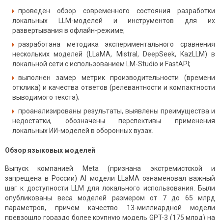
проведен обзор современного состояния разработки
локальных LLM-моделей и инструментов для их
развертывания в офлайн-режиме;
разработана методика экспериментального сравнения
нескольких моделей (LLaMA, Mistral, DeepSeek, KazLLM) в
локальной сети с использованием LM-Studio и FastAPI;
выполнен замер метрик производительности (времени
отклика) и качества ответов (релевантности и компактности
выводимого текста);
проанализированы результаты, выявлены преимущества и
недостатки, обозначены перспективы применения
локальных ИИ-моделей в оборонных вузах.
Обзор языковых моделей
Выпуск компанией Meta
(признана экстремистской и
запрещена в России)
AI модели LLaMA ознаменовал важный
шаг к доступности LLM для локального использования. Были
опубликованы веса моделей размером от 7 до 65 млрд
параметров, причем качество 13-миллиардной модели
превзошло гораздо более крупную модель GPT-3 (175 млрд) на