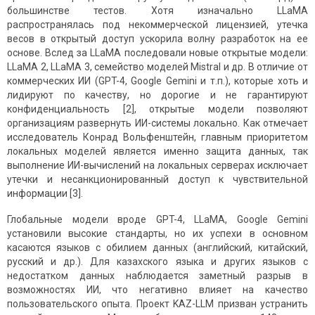
большинстве тестов. Хотя изначально LLaMA
распространялась под некоммерческой лицензией, утечка
весов в открытый доступ ускорила волну разработок на ее
основе. Вслед за LLaMA последовали новые открытые модели:
LLaMA 2, LLaMA 3, семейство моделей Mistral и др. В отличие от
коммерческих ИИ (GPT-4, Google Gemini и т.п.), которые хоть и
лидируют по качеству, но дорогие и не гарантируют
конфиденциальность [2], открытые модели позволяют
организациям развернуть ИИ-системы локально. Как отмечает
исследователь Конрад Вольфенштейн, главным приоритетом
локальных моделей является именно защита данных, так
выполнение ИИ-вычислений на локальных серверах исключает
утечки и несанкционированный доступ к чувствительной
информации [3].
Глобальные модели вроде GPT-4, LLaMA, Google Gemini
установили высокие стандарты, но их успехи в основном
касаются языков с обилием данных (английский, китайский,
русский и др.). Для казахского языка и других языков с
недостатком данных наблюдается заметный разрыв в
возможностях ИИ, что негативно влияет на качество
пользовательского опыта. Проект KAZ-LLM призван устранить