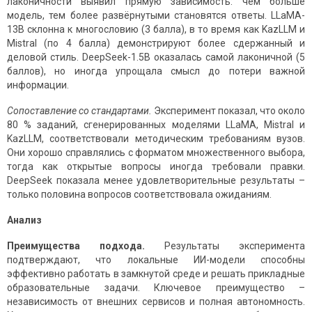
лаконичности выявил прямую зависимость: чем больше
модель, тем более развёрнутыми становятся ответы. LLaMA-
13B склонна к многословию (3 балла), в то время как KazLLM и
Mistral (по 4 балла) демонстрируют более сдержанный и
деловой стиль. DeepSeek-1.5B оказалась самой лаконичной (5
баллов), но иногда упрощала смысл до потери важной
информации.
Сопоставление со стандартами.
Эксперимент показал, что около
80 % заданий, сгенерированных моделями LLaMA, Mistral и
KazLLM, соответствовали методическим требованиям вузов.
Они хорошо справлялись с форматом множественного выбора,
тогда как открытые вопросы иногда требовали правки.
DeepSeek показала менее удовлетворительные результаты –
только половина вопросов соответствовала ожиданиям.
Анализ
Преимущества подхода.
Результаты эксперимента
подтверждают, что локальные ИИ-модели способны
эффективно работать в замкнутой среде и решать прикладные
образовательные задачи. Ключевое преимущество –
независимость от внешних сервисов и полная автономность.