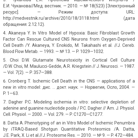
Е.И. Чуканова//Мед. вестник. — 2010. — № 18(523) [Электронный
ресурс]. — Режим доступа: URL:
http://medvestnik.ru/archive/2010/18/3118.html (дата
обращения: 2.12.12).
Akaneya Y. In Vitro Model of Hypoxia: Basic Fibroblast Growth
Factor Can Rescue Cultured CNS Neurons from Oxygen-Deprived
Cell Death /Y. Akaneya, Y. Enokido, M. Takahashi et al. //J. Cereb.
Blood Flow Metab. — 1993. — № 13. — P. 1029—1032.
Choi D.W. Glutamate Neurotoxicity in Cortical Cell Culture
/D.W. Choi, M. Maulucci-Gedde, A.R. Kriegstein // J. Neurosci. — 1987.
— Vol. 7(2). — P. 357—388.
Cronberg T. Ischemic Cell Death in the CNS — applications of a
new in vitro model: дис. … докт. наук. — Норвегия, Осло, 2004. —
P. 1—63.
Dagher P.C. Modeling ischemia in vitro: selective depletion of
adenine and guanine nucleotide pools / P.C. Dagher // Am. J. Physiol.
Cell. Physiol. — 2000. — Vol. 279. — P. C1270—C1277.
Datta A. Phenotyping of an in Vitro Model of Ischemic Penumbra
by iTRAQ-Based Shotgun Quantitative Proteomics /A. Datta,
J.E. Park, X. Li et al.//J. Proteome Res. — 2010. — № 9. — P. 472—484.