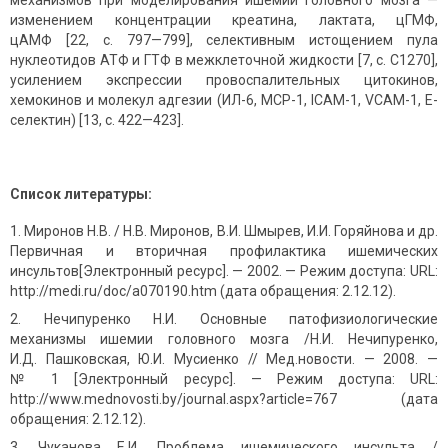
изменением концентрации креатина, лактата, цГМФ,
цАМФ [22, с. 797—799], селективным истощением пула
нуклеотидов АТФ и ГТФ в межклеточной жидкости [7, c. C1270],
усилением экспрессии провоспалительных цитокинов,
хемокинов и молекул адгезии (ИЛ-6, MCP-1, ICAM-1, VCAM-1, E-
селектин) [13, с. 422—423].
Список литературы:
Миронов Н.В. / Н.В. Миронов, В.И. Шмырев, И.И. Горяйнова и др.
Первичная и вторичная профилактика ишемических
инсультов[Электронный ресурс]. — 2002. — Режим доступа: URL:
http://medi.ru/doc/a070190.htm (дата обращения: 2.12.12).
Нечипуренко Н.И. Основные патофизиологические
механизмы ишемии головного мозга /Н.И. Нечипуренко,
И.Д. Пашковская, Ю.И. Мусиенко // Мед.новости. — 2008. —
№ 1 [Электронный ресурс]. — Режим доступа: URL:
http://www.mednovosti.by/journal.aspx?article=767 (дата
обращения: 2.12.12).
Чуканова Е.И. Проблема ишемического инсульта /