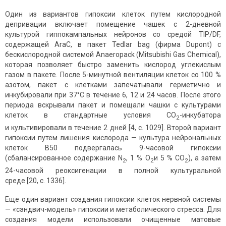
Один из вариантов гипоксии клеток путем кислородной
депривации включает помещение чашек с 2-дневной
культурой гиппокампальных нейронов со средой TIP/DF,
содержащей AraC, в пакет Tedlar bag (фирма Dupont) с
бескислородной системой Anaeropack (Mitsubishi Gas Chemical),
которая позволяет быстро заменить кислород углекислым
газом в пакете. После 5-минутной вентиляции клеток со 100 %
азотом, пакет с клетками запечатывали герметично и
инкубировали при 37°С в течение 6, 12 и 24 часов. После этого
периода вскрывали пакет и помещали чашки с культурами
клеток в стандартные условия СО
-инкубатора
2
и культивировали в течение 2 дней [4, с. 1029]. Второй вариант
гипоксии путем лишения кислорода — культура нейрональных
клеток B50 подвергалась 9-часовой гипоксии
(сбалансированное содержание N
, 1 % O
и 5 % CO
), а затем
2
2
2
24-часовой реоксигенации в полной культуральной
среде [20, с. 1336].
Еще один вариант создания гипоксии клеток нервной системы
— «сэндвич-модель» гипоксии и метаболического стресса. Для
создания модели использовали очищенные матовые