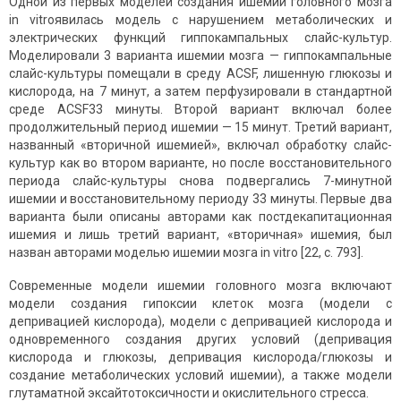
Одной из первых моделей создания ишемии головного мозга
in vitroявилась модель с нарушением метаболических и
электрических функций гиппокампальных слайс-культур.
Моделировали 3 варианта ишемии мозга — гиппокампальные
слайс-культуры помещали в среду ACSF, лишенную глюкозы и
кислорода, на 7 минут, а затем перфузировали в стандартной
среде ACSF33 минуты. Второй вариант включал более
продолжительный период ишемии — 15 минут. Третий вариант,
названный «вторичной ишемией», включал обработку слайс-
культур как во втором варианте, но после восстановительного
периода слайс-культуры снова подвергались 7-минутной
ишемии и восстановительному периоду 33 минуты. Первые два
варианта были описаны авторами как постдекапитационная
ишемия и лишь третий вариант, «вторичная» ишемия, был
назван авторами моделью ишемии мозга in vitro [22, с. 793].
Современные модели ишемии головного мозга включают
модели создания гипоксии клеток мозга (модели с
депривацией кислорода), модели с депривацией кислорода и
одновременного создания других условий (депривация
кислорода и глюкозы, депривация кислорода/глюкозы и
создание метаболических условий ишемии), а также модели
глутаматной эксайтотоксичности и окислительного стресса.