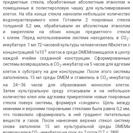
предметные стекла, обработанные абсолютным этанолом и
помещенные в полистироловую чашку для культивирования
клеток. На оба конца стекла наносили небольшое количество
водонерастворимого клея. Готовили 2 покровных стекла
толщиной 0,2 мм, обрабатывали их абсолютным этанолом
и закрепляли на обоих концах предметного стекла
с клеем. Перед использованием система находилась в СО
-
2
инкубаторе. 1 мл 72-часовой культуры человеческих NBклеток с
5
концентрацией 1х10
клеток в среде DMEMпомещался в центр
каждой ячейки созданной конструкции. Сформированные
системы возвращались в СО
-инкубатор на 5 часов для адгезии
2
клеток к субстрату на дне конструкции. После этого системы
заполнялись 15 мл среды DMEM и ставились в СО
-инкубатор
2
на 24—36 часов для образования монослоя клеток.
Затем культуральную среду отсасывали и на небольшое
количество клея или адгезива прикрепляли новые покровные
стекла поверх системы, формируя «сэндвич». Щель между
нижними и верхними покровными стеклами была равна 0,2 мм,
что позволило сформировать в ней градиент питательных
веществ и газов. После нанесения верхних стекол систему
снова заполняли 15 мл культуральной среды DMEMи
возвращали в СО
-инкубатор на срок до 7 суток [17, с. 289].