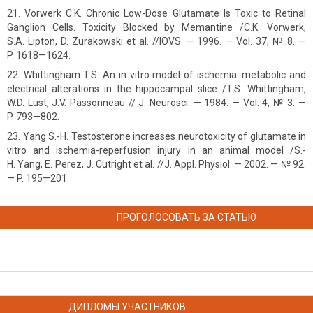
Vorwerk C.K. Chronic Low-Dose Glutamate Is Toxic to Retinal
Ganglion Cells. Toxicity Blocked by Memantine /C.K. Vorwerk,
S.A. Lipton, D. Zurakowski et al. //IOVS. — 1996. — Vol. 37, № 8. —
P. 1618—1624.
Whittingham T.S. An in vitro model of ischemia: metabolic and
electrical alterations in the hippocampal slice /T.S. Whittingham,
W.D. Lust, J.V. Passonneau // J. Neurosci. — 1984. — Vol. 4, № 3. —
P. 793—802.
Yang S.-H. Testosterone increases neurotoxicity of glutamate in
vitro and ischemia-reperfusion injury in an animal model /S.-
H. Yang, E. Perez, J. Cutright et al. //J. Appl. Physiol. — 2002. — № 92.
— P. 195—201.
ПРОГОЛОСОВАТЬ ЗА СТАТЬЮ
ДИПЛОМЫ УЧАСТНИКОВ