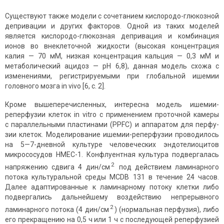
Существуют также модели с сочетанием кислородо-глюкозной
депривации и других факторов. Одной из таких моделей
является кислородо-глюкозная депривация и комбинация
ионов во внеклеточной жидкости (высокая концентрация
калия — 70 мМ, низкая концентрация кальция — 0,3 мМ и
метаболический ацидоз — рН 6,8), данная модель схожа с
изменениями, регистрируемыми при глобальной ишемии
головного мозга in vivo [6, с. 2].
Кроме вышеперечисленных, интересна модель ишемии-
реперфузии клеток in vitro с применением проточной камеры
с параллельными пластинами (PPFC) и аппаратом для перфу­
зии клеток. Моделирование ишемии-реперфузии проводилось
на 5—7-дневной культуре человеческих эндотелиоцитов
микрососудов HMEC-1. Конфлуентная культура подвергалась
2
напряжению сдвига 4 дин/см
под действием ламинарного
потока культуральной среды MCDB 131 в течение 24 часов.
Далее адаптированные к ламинарному потоку клетки либо
подвергались дальнейшему воздействию непрерывного
2
ламинарного потока (4 дин/см
) (нормальная перфузия), либо
его прекращению на 0,5 ч или 1 ч с последующей реперфузией