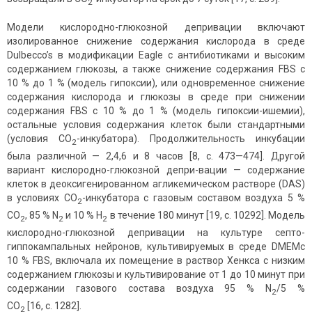
2
Модели кислородно-глюкозной депривации включают
изолированное снижение содержания кислорода в среде
Dulbecco’s в модификации Eagle с антибиотиками и высоким
содержанием глюкозы, а также снижение содержания FBS с
10 % до 1 % (модель гипоксии), или одновременное снижение
содержания кислорода и глюкозы в среде при снижении
содержания FBS с 10 % до 1 % (модель гипоксии-ишемии),
остальные условия содержания клеток были стандартными
(условия СО
-инкубатора). Продолжительность инкубации
2
была различной — 2,4,6 и 8 часов [8, с. 473—474]. Другой
вариант кислородно-глюкозной депри-вации — содержание
клеток в деоксигенированном агликемическом растворе (DAS)
в условиях СО
-инкубатора с газовым составом воздуха 5 %
2
CO
, 85 % N
и 10 % H
в течение 180 минут [19, с. 10292]. Модель
2
2
2
кислородно-глюкозной депривации на культуре септо-
гиппокампальных нейронов, культивируемых в среде DMEMс
10 % FBS, включала их помещение в раствор Хенкса с низким
содержанием глюкозы и культивирование от 1 до 10 минут при
содержании газового состава воздуха 95 % N
/5 %
2
CO
[16, с. 1282].
2