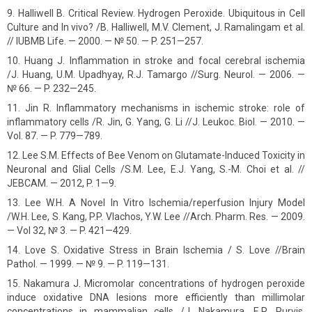
Halliwell B. Critical Review. Hydrogen Peroxide. Ubiquitous in Cell
Culture and In vivo? /B. Halliwell, M.V. Clement, J. Ramalingam et al.
// IUBMB Life. — 2000. — № 50. — P. 251—257.
Huang J. Inflammation in stroke and focal cerebral ischemia
/J. Huang, U.M. Upadhyay, R.J. Tamargo //Surg. Neurol. — 2006. —
№ 66. — P. 232—245.
Jin R. Inflammatory mechanisms in ischemic stroke: role of
inflammatory cells /R. Jin, G. Yang, G. Li //J. Leukoc. Biol. — 2010. —
Vol. 87. — P. 779—789.
Lee S.M. Effects of Bee Venom on Glutamate-Induced Toxicity in
Neuronal and Glial Cells /S.M. Lee, E.J. Yang, S.-M. Choi et al. //
JEBCAM. — 2012, P. 1—9.
Lee W.H. A Novel In Vitro Ischemia/reperfusion Injury Model
/W.H. Lee, S. Kang, P.P. Vlachos, Y.W. Lee //Arch. Pharm. Res. — 2009.
— Vol 32, № 3. — P. 421—429.
Love S. Oxidative Stress in Brain Ischemia / S. Love //Brain
Pathol. — 1999. — № 9. — P. 119—131.
Nakamura J. Micromolar concentrations of hydrogen peroxide
induce oxidative DNA lesions more efficiently than millimolar
concentrations in mammalian cells /J. Nakamura, E.R. Purvis,