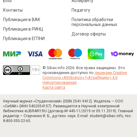
Блог
Аспиранту
Контакты
Педагогу
Публикация в ВАК
Политика обработки
персональных данных
Публикация в РИНЦ
Договор оферты
Публикация в ЕГПНИ
© Sibac.info 2026. Все права защищены.
Это
произведение доступно по
лицензии Creative
Commons «Attribution» («Атрибуция») 4.0
Непортированная
.
Карта сайта
Научный журнал «Студенческий» (ISSN 2541-9412). Издатель — ООО
«СибАК» (ИНН 5402054157). Размещается в Научной электронной
библиотеке eLIBRARY.RU (договор № 445-11/2019 от 05.11.2019). Главный
редактор — Старченко И. Б., д-р техн. наук. E-mail: student@sibac.info, тел.:
8-800-350-22-65.