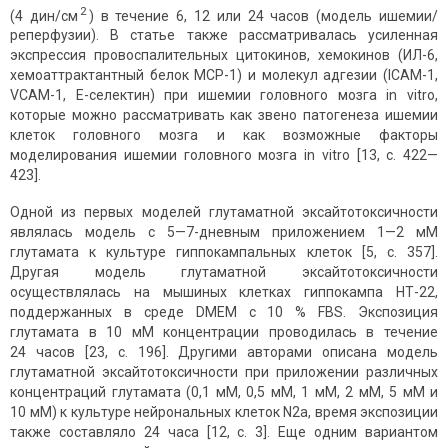
2
(4 дин/см
) в течение 6, 12 или 24 часов (модель ишемии/
реперфузии). В статье также рассматривалась усиленная
экспрессия провоспалительных цитокинов, хемокинов (ИЛ-6,
хемоаттрактантный белок MCP-1) и молекул адгезии (ICAM-1,
VCAM-1, E-селектин) при ишемии головного мозга in vitro,
которые можно рассматривать как звено патогенеза ишемии
клеток головного мозга и как возможные факторы
моделирования ишемии головного мозга in vitro [13, с. 422—
423].
Одной из первых моделей глутаматной эксайтотоксичности
являлась модель с 5—7-дневным приложением 1—2 мМ
глутамата к культуре гиппокампальных клеток [5, с. 357].
Другая модель глутаматной эксайтотоксичности
осуществлялась на мышиных клетках гиппокампа НТ-22,
поддержанных в среде DMEM с 10 % FBS. Экспозиция
глутамата в 10 мМ концентрации проводилась в течение
24 часов [23, с. 196]. Другими авторами описана модель
глутаматной эксайтотоксичности при приложении различных
концентраций глутамата (0,1 мМ, 0,5 мМ, 1 мМ, 2 мМ, 5 мМ и
10 мМ) к культуре нейрональных клеток N2a, время экспозиции
также составляло 24 часа [12, с. 3]. Еще одним вариантом