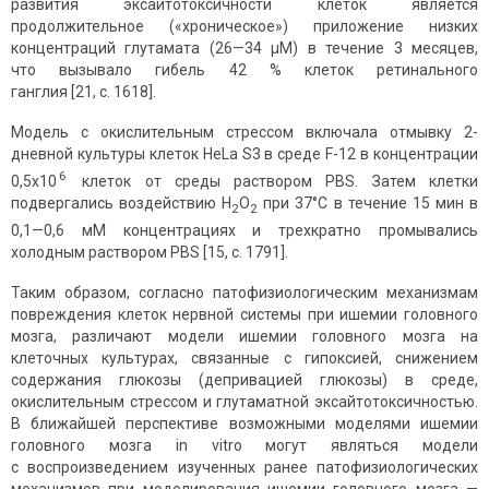
развития эксайтотоксичности клеток является
продолжительное («хроническое») приложение низких
концентраций глутамата (26—34 μM) в течение 3 месяцев,
что вызывало гибель 42 % клеток ретинального
ганглия [21, с. 1618].
Модель с окислительным стрессом включала отмывку 2-
дневной культуры клеток HeLa S3 в среде F-12 в концентрации
6
0,5х10
клеток от среды раствором PBS. Затем клетки
подвергались воздействию H
O
при 37°С в течение 15 мин в
2
2
0,1—0,6 мМ концентрациях и трехкратно промывались
холодным раствором PBS [15, с. 1791].
Таким образом, согласно патофизиологическим механизмам
повреждения клеток нервной системы при ишемии головного
мозга, различают модели ишемии головного мозга на
клеточных культурах, связанные с гипоксией, снижением
содержания глюкозы (депривацией глюкозы) в среде,
окислительным стрессом и глутаматной эксайтотоксичностью.
В ближайшей перспективе возможными моделями ишемии
головного мозга in vitro могут являться модели
с воспроизведением изученных ранее патофизиологических
механиз­мов при моделирования ишемии головного мозга —