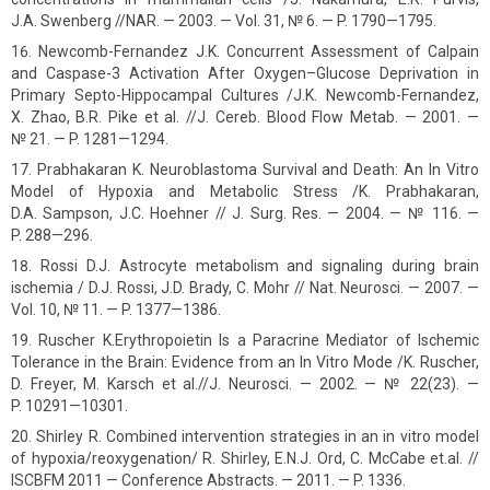
J.A. Swenberg //NAR. — 2003. — Vol. 31, № 6. — P. 1790—1795.
Newcomb-Fernandez J.K. Concurrent Assessment of Calpain
and Caspase-3 Activation After Oxygen–Glucose Deprivation in
Primary Septo-Hippocampal Cultures /J.K. Newcomb-Fernandez,
X. Zhao, B.R. Pike et al. //J. Cereb. Blood Flow Metab. — 2001. —
№ 21. — P. 1281—1294.
Prabhakaran K. Neuroblastoma Survival and Death: An In Vitro
Model of Hypoxia and Metabolic Stress /K. Prabhakaran,
D.A. Sampson, J.C. Hoehner // J. Surg. Res. — 2004. — № 116. —
P. 288—296.
Rossi D.J. Astrocyte metabolism and signaling during brain
ischemia / D.J. Rossi, J.D. Brady, C. Mohr // Nat. Neurosci. — 2007. —
Vol. 10, № 11. — P. 1377—1386.
Ruscher K.Erythropoietin Is a Paracrine Mediator of Ischemic
Tolerance in the Brain: Evidence from an In Vitro Mode /K. Ruscher,
D. Freyer, M. Karsch et al.//J. Neurosci. — 2002. — № 22(23). —
P. 10291—10301.
Shirley R. Combined intervention strategies in an in vitro model
of hypoxia/reoxygenation/ R. Shirley, E.N.J. Ord, C. McCabe et.al. //
ISCBFM 2011 — Conference Abstracts. — 2011. — P. 1336.