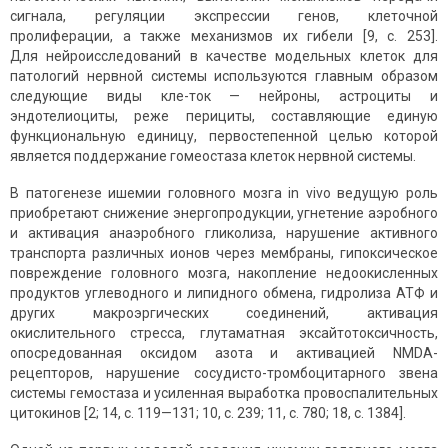
сигнала, регуляции экспрессии генов, клеточной
пролиферации, а также механизмов их гибели [9, с. 253].
Для нейроисследований в качестве модельных клеток для
патологий нервной системы используются главным образом
следующие виды кле-ток — нейроны, астроциты и
эндотелиоциты, реже перициты, составляющие единую
функциональную единицу, первостепенной целью которой
является поддержание гомеостаза клеток нервной системы.
В патогенезе ишемии головного мозга in vivo ведущую роль
приобретают снижение энергопродукции, угнетение аэробного
и активация анаэробного гликолиза, нарушение активного
транспорта различных ионов через мембраны, гипоксическое
повреждение головного мозга, накопление недоокисленных
продуктов углеводного и липидного обмена, гидролиза АТФ и
других макроэргических соединений, активация
окислительного стресса, глутаматная эксайтотоксичность,
опосредованная оксидом азота и активацией NMDA-
рецепторов, нарушение сосудисто-тромбоцитарного звена
системы гемостаза и усиленная выработка провоспалительных
цитокинов [2; 14, с. 119—131; 10, с. 239; 11, с. 780; 18, с. 1384].