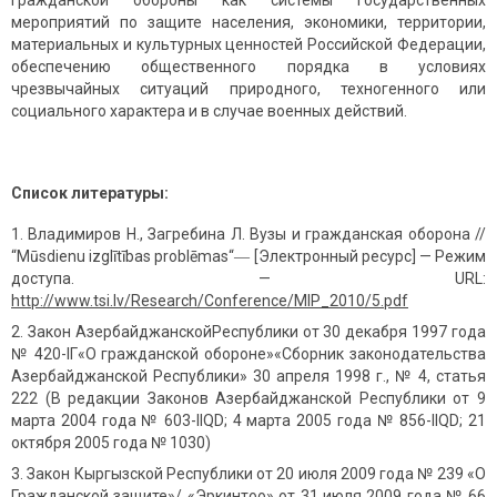
гражданской обороны как системы государственных
мероприятий по защите населения, экономики, территории,
материальных и культурных ценностей Российской Федерации,
обеспечению общественного порядка в условиях
чрезвычайных ситуаций природного, техногенного или
социального характера и в случае военных действий.
Список литературы:
Владимиров Н., Загребина Л. Вузы и гражданская оборона //
“Mūsdienu izglītības problēmas“― [Электронный ресурс] — Режим
доступа. — URL:
http://www.tsi.lv/Research/Co
n
fere
n
ce/MIP_2010/5.pdf
Закон АзербайджанскойРеспублики от 30 декабря 1997 года
№ 420-IГ«О гражданской обороне»«Сборник законодательства
Азербайджанской Республики» 30 апреля 1998 г., № 4, статья
222 (В редакции Законов Азербайджанской Республики от 9
марта 2004 года № 603-IIQD; 4 марта 2005 года № 856-IIQD; 21
октября 2005 года № 1030)
Закон Кыргызской Республики от 20 июля 2009 года № 239 «О
Гражданской защите»/ «Эркинтоо» от 31 июля 2009 года № 66