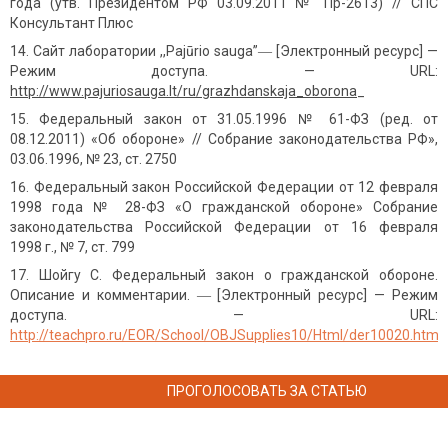
года (утв. Президентом РФ 03.09.2011 № Пр-2613) // СПС
Консультант Плюс
Сайт лаборатории ,,Pajūrio sauga”― [Электронный ресурс] —
Режим доступа. — URL:
http://www.pajuriosauga.lt/ru/grazhda
n
skaja_oboro
n
a
_
Федеральный закон от 31.05.1996 № 61-ФЗ (ред. от
08.12.2011) «Об обороне» // Собрание законодательства РФ»,
03.06.1996, № 23, ст. 2750
Федеральный закон Российской Федерации от 12 февраля
1998 года № 28-ФЗ «О гражданской обороне» Собрание
законодательства Российской Федерации от 16 февраля
1998 г., № 7, ст. 799
Шойгу С. Федеральный закон о гражданской обороне.
Описание и комментарии. ― [Электронный ресурс] — Режим
доступа. — URL:
http://teachpro.ru/EOR/School/OBJSupplies10/Html/der10020.htm
ПРОГОЛОСОВАТЬ ЗА СТАТЬЮ