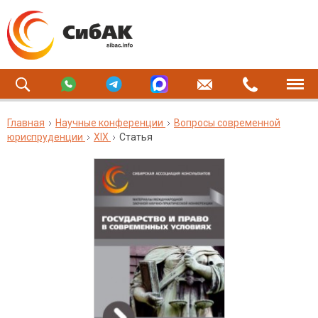
Главная
Научные конференции
Вопросы современной
юриспруденции
XIX
Статья