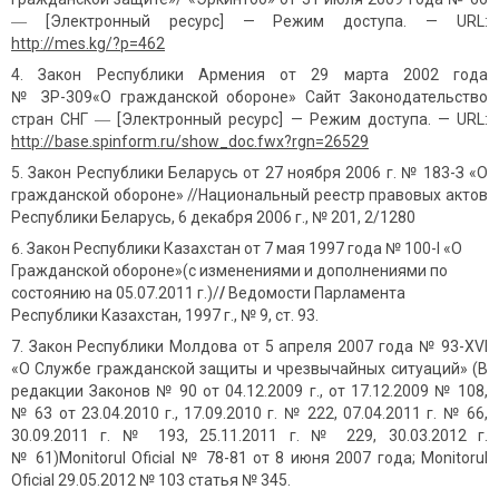
― [Электронный ресурс] — Режим доступа. — URL:
http://mes.kg/?p=462
Закон Республики Армения от 29 марта 2002 года
№ ЗР-309«О гражданской обороне» Сайт Законодательство
стран СНГ ― [Электронный ресурс] — Режим доступа. — URL:
http://base.spi
n
form.ru/show_doc.fwx?rg
n
=26529
Закон Республики Беларусь от 27 ноября 2006 г. № 183-З «О
гражданской обороне» //Национальный реестр правовых актов
Республики Беларусь, 6 декабря 2006 г., № 201, 2/1280
Закон Республики Казахстан от 7 мая 1997 года № 100-I «О
Гражданской обороне»(с изменениями и дополнениями по
состоянию на 05.07.2011 г.)/
/
Ведомости Парламента
Республики Казахстан, 1997 г., № 9, ст. 93.
Закон Республики Молдова от 5 апреля 2007 года № 93-XVI
«О Службе гражданской защиты и чрезвычайных ситуаций» (В
редакции Законов № 90 от 04.12.2009 г., от 17.12.2009 № 108,
№ 63 от 23.04.2010 г., 17.09.2010 г. № 222, 07.04.2011 г. № 66,
30.09.2011 г. № 193, 25.11.2011 г. № 229, 30.03.2012 г.
№ 61)Monitorul Oficial № 78-81 от 8 июня 2007 года; Monitorul
Oficial 29.05.2012 № 103 статья № 345.