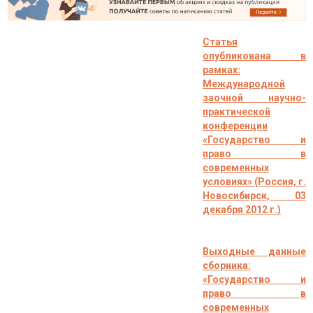
Статья
опубликована в
рамках:
Международной
заочной научно-
практической
конференции
«Государство и
право в
современных
условиях» (Россия, г.
Новосибирск, 03
декабря 2012
г.)
Выходные данные
сборника:
«Государство и
право в
современных