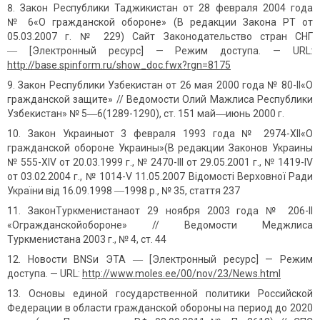
Закон Республики Таджикистан от 28 февраля 2004 года
№ 6«О гражданской обороне» (В редакции Закона РТ от
05.03.2007 г. № 229) Сайт Законодательство стран СНГ
― [Электронный ресурс] — Режим доступа. — URL:
http://base.spi
n
form.ru/show_doc.fwx?rg
n
=8175
Закон Республики Узбекистан от 26 мая 2000 года № 80-II«О
гражданской защите» // Ведомости Олий Мажлиса Республики
Узбекистан» № 5―6(1289-1290), ст. 151 май―июнь 2000 г.
Закон Украиныот 3 февраля 1993 года № 2974-XII«О
гражданской обороне Украины»(В редакции Законов Украины
№ 555-XIV от 20.03.1999 г., № 2470-III от 29.05.2001 г., № 1419-IV
от 03.02.2004 г., № 1014-V 11.05.2007 Відомості Верховної Ради
України вiд 16.09.1998 ―1998 р., № 35, стаття 237
ЗаконТуркменистанаот 29 ноября 2003 года № 206-II
«Огражданскойобороне» // Ведомости Меджлиса
Туркменистана 2003 г., № 4, ст. 44
Новости BNSи ЭТА ― [Электронный ресурс] — Режим
доступа. — URL:
http://www.moles.ee/00/
n
ov/23/
N
ews.html
Основы единой государственной политики Российской
Федерации в области гражданской обороны на период до 2020