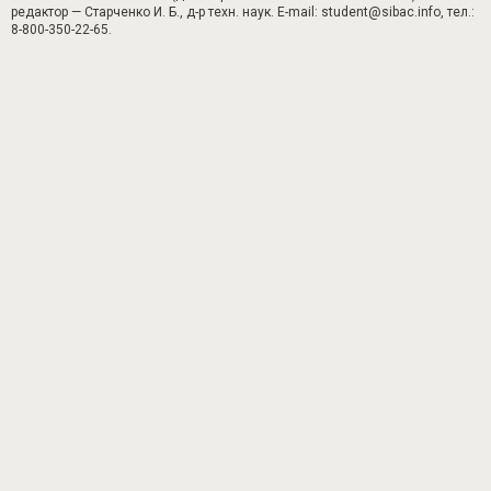
редактор — Старченко И. Б., д-р техн. наук. E-mail: student@sibac.info, тел.:
8-800-350-22-65.