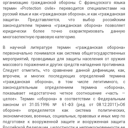
организацию гражданской обороны. С французского языка
термин «Protection civile» переводится специалистами на
русский язык и как «гражданская оборона», и как «гражданская
защита». Представляется, что выбор российским
законодателем термина «гражданская оборона» позволяет
юридически более точно охарактеризовать данную
многоаспектную правовую категорию.
В научной литературе термин «гражданская оборона»
первоначально понимался как система общегосударственных
мероприятий, проводимых для защиты населения от оружия
массового поражения и других средств нападения противника.
Следует отметить, что сравнение данной дефиниции, как,
впрочем, и многих последующих определений термина
«гражданская оборона», в том числе легитимного, с
законодательным определением термина «оборона»,
показывает недостаточно четкое соотношение «часть —
целое». Термин «оборона» в соответствии с Федеральным
законом от 31.05.1996 № 61-ФЗ (ред. от 08.12.2011)«Об
обороне» определяется как система политических,
экономических, военных, социальных, правовых и иных мер по
подготовке к вооруженной защите и вооруженная защита
Российской Федерации, целостности и неприкосновенности ее