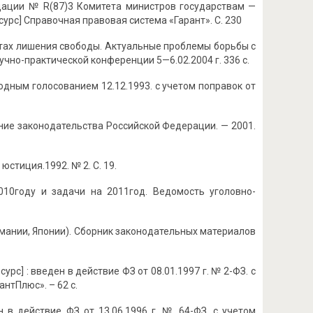
дации № R(87)3 Комитета министров государствам —
урс] Справочная правовая система «Гарант». С. 230
естах лишения свободы. Актуальные проблемы борьбы с
чно-практической конференции 5—6.02.2004 г. 336 с.
одным голосованием 12.12.1993. с учетом поправок от
ние законодательства Российской Федерации. — 2001.
тиция.1992. № 2. С. 19.
010году и задачи на 2011год. Ведомость уголовно-
рмании, Японии). Сборник законодательных материалов
с] : введен в действие ФЗ от 08.01.1997 г. № 2-ФЗ. с
нтПлюс». – 62 с.
 в действие ФЗ от 13.06.1996 г. № 64-ФЗ. с учетом