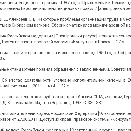
ские пенитенциарные правила 1987 года. Приложение к Рекомен
осительно Европейских пенитенциарных правил / [электронный рес
В. С., Алексеев С. Б. Некоторые проблемы организации труда в м
тью в Сибирском регионе. Сборник материалов международной нау
ция Российской Федерации [Электронный ресурс]: принята всенар
. Доступ из справ.-правовой системы «КонсультантПлюс». — 27 с.
ция о защите прав человека и основных свобод 1950 года. Собра
3 с.
ные стандартные правила обращения с заключенными. Советская юс
. Об итогах деятельности уголовно-исполнительной ситемы в 2
ной системы. — 2011. — № 4. — 32 с.
е законодательство зарубежных стран (Англии, США, Франции, Ге
И. Д. Козочкина М.: Изд-во «Зерцало», 1998. С. 330-331.
о-исполнительный кодекс Российской Федерации [Электронный ресур
равок от 27.06.2011. Доступ из справ.-правовой системы «Консульта
ый кодекс Российской Федерации [Электронный ресурс] : введен