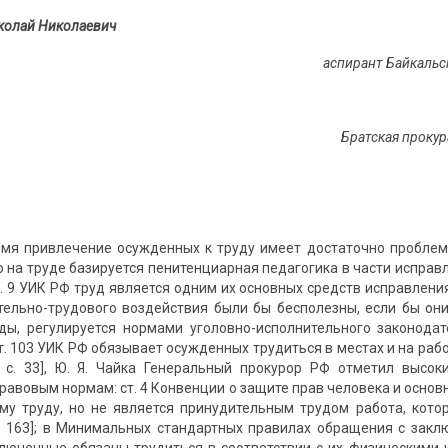
колай Николаевич
аспирант Байкальс
Братская прокур
мя привлечение осужденных к труду имеет достаточно проблем
о на труде базируется пенитенциарная педагогика в части исправ
т. 9 УИК РФ труд является одним их основных средств исправления о
ельно-трудового воздействия были бы бесполезны, если бы они 
ы, регулируется нормами уголовно-исполнительного законодат
 ст. 103 УИК РФ обязывает осужденных трудиться в местах и на р
 с. 33], Ю. Я. Чайка Генеральный прокурор РФ отметил высоки
авовым нормам: ст. 4 Конвенции о защите прав человека и основн
му труду, но не является принудительным трудом работа, кот
с. 163]; в Минимальных стандартных правилах обращения с закл