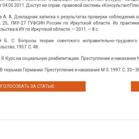
т 04.05.2011. Доступ из справ.-правовой системы «КонсультантПлюс
в А. А. Докладная записка о результатах проверки соблюдения 
, 25, ЛИУ-27 ГУФСИН России по Иркутской области. Из практик
ьства в ИУ по Иркутской области. — 2011. — 8 с.
ий Б. С. Вопросы теории советского исправительно-трудовог
ьство, 1957. С. 48.
 Я. Курс на социальную реабилитацию. Преступление и наказание № 4
 В тюрьмах Германии. Преступление и наказание № 5. 1997. С. 33—3
ОГОЛОСОВАТЬ ЗА СТАТЬЮ