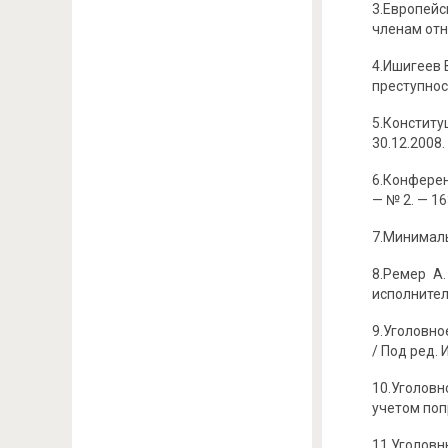
3.Европей
членам отн
4.Ишигеев 
преступнос
5.Конститу
30.12.2008
6.Конферен
— № 2. — 16
7.Минималь
8.Ремер А
исполнитель
9.Уголовно
/ Под ред. 
10.Уголовн
учетом поп
11.Уголовн