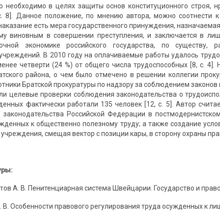
то необходимо в целях защиты основ конституционного строя, н
 с. 8]. Данное положение, по мнению автора, можно соотнести 
наказание есть мера государственного принуждения, назначаемая по
му виновным в совершении преступления, и заключается в лиш
чной экономике российского государства, по существу, ра
учреждений. В 2010 году на оплачиваемые работы удалось трудоус
менее четверти (24 %) от общего числа трудоспособных [8, с. 4]
тского района, о чем было отмечено в решении коллегии проку
тники Братской прокуратуры по надзору за соблюдением законов в
ли целевые проверки соблюдения законодательства о трудоисп
жденных фактически работали 135 человек [12, с. 5]. Автор счит
о законодательства Российской Федерации в постмодернистско
жденных к общественно полезному труду; а также создание услов
учреждения, смещая вектор с позиции кары, в сторону охраны пра
уры:
ов А. В. Пенитенциарная система Швейцарии. Государство и право №
. В. Особенности правового регулирования труда осужденных к лишен