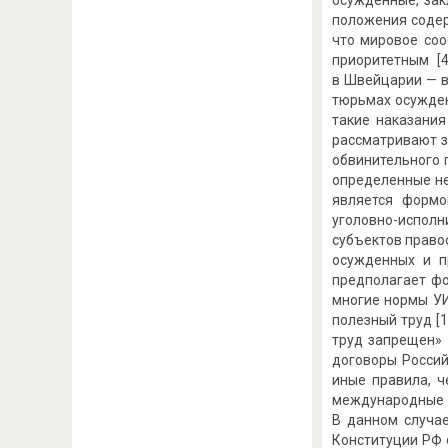
осужденные, зак
положения содер
что мировое соо
приоритетным [4
в Швейцарии — в
тюрьмах осужден
такие наказания
рассматривают з
обвинительного 
определенные не
является формо
уголовно-испол
субъектов правоо
осужденных и п
предполагает фор
многие нормы УИ
полезный труд [1
труд запрещен» 
договоры Росси
иные правила, ч
международные 
В данном случае
Конституции РФ 