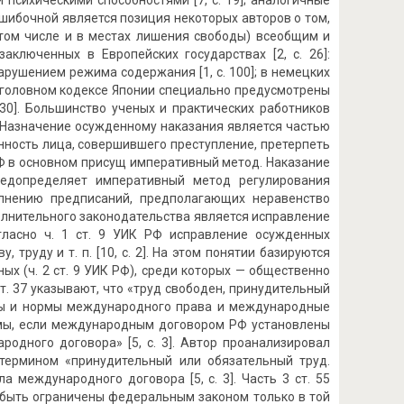
психическими способностями [7, с. 19]; аналогичные
Ошибочной является позиция некоторых авторов о том,
 том числе и в местах лишения свободы) всеобщим и
аключенных в Европейских государствах [2, с. 26]:
рушением режима содержания [1, с. 100]; в немецких
в Уголовном кодексе Японии специально предусмотрены
330]. Большинство ученых и практических работников
 Назначение осужденному наказания является частью
нность лица, совершившего преступление, претерпеть
Ф в основном присущ императивный метод. Наказание
редопределяет императивный метод регулирования
полнению предписаний, предполагающих неравенство
полнительного законодательства является исправление
гласно ч. 1 ст. 9 УИК РФ исправление осужденных
труду и т. п. [10, с. 2]. На этом понятии базируются
х (ч. 2 ст. 9 УИК РФ), среди которых — общественно
ст. 37 указывают, что «труд свободен, принудительный
нципы и нормы международного права и международные
емы, если международным договором РФ установлены
одного договора» [5, с. 3]. Автор проанализировал
термином «принудительный или обязательный труд.
 международного договора [5, с. 3]. Часть 3 ст. 55
 быть ограничены федеральным законом только в той