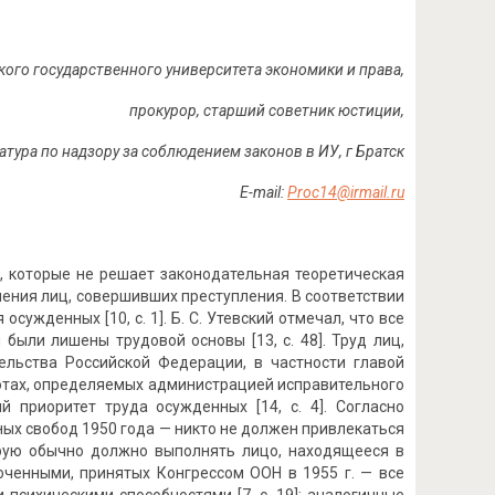
кого государственного университета экономики и права,
прокурор, старший советник юстиции,
атура по надзору за соблюдением законов в ИУ, г Братск
E-mail:
Proc14@irmail.ru
, которые не решает законодательная теоретическая
ления лиц, совершивших преступления. В соответствии
сужденных [10, с. 1]. Б. С. Утевский отмечал, что все
были лишены трудовой основы [13, с. 48]. Труд лиц,
ельства Российской Федерации, в частности главой
аботах, определяемых администрацией исправительного
й приоритет труда осужденных [14, с. 4]. Согласно
ых свобод 1950 года — никто не должен привлекаться
орую обычно должно выполнять лицо, находящееся в
юченными, принятых Конгрессом ООН в 1955 г. — все