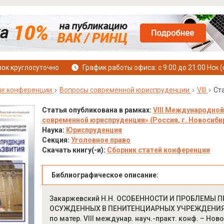
ок круглосуточно
График работы офиса: с 9:00 до 21:00 Нск (
е конференции
Вопросы современной юриспруденции
VIII
Ст
Статья опубликована в рамках:
VIII Международной
современной юриспруденции» (Россия, г. Новосибирс
Наука:
Юриспруденция
Секция:
Уголовное право
Скачать книгу(-и):
Сборник статей конференции
Библиографическое описание:
Закаржевский Н.Н. ОСОБЕННОСТИ И ПРОБЛЕМЫ 
ОСУЖДЕННЫХ В ПЕНИТЕНЦИАРНЫХ УЧРЕЖДЕНИЯХ //
по матер. VIII междунар. науч.-практ. конф. – Нов