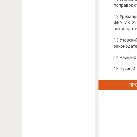
поправок о
12.Урезало
ФКУ ИК-22
законодател
13.Утевск
законодател
14.Чайка Ю.
15.Чухин И.
ПР