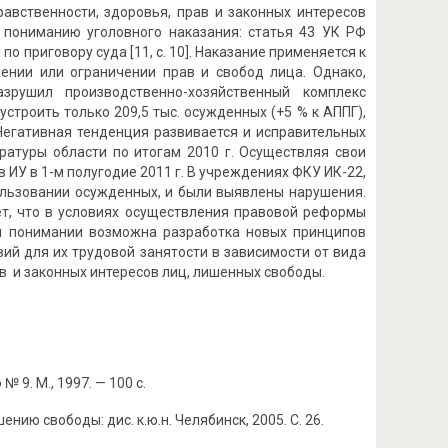
равственности, здоровья, прав и законных интересов
к пониманию уголовного наказания: статья 43 УК РФ
 приговору суда [11, с. 10]. Наказание применяется к
ении или ограничении прав и свобод лица. Однако,
зрушил производственно-хозяйственный комплекс
троить только 209,5 тыс. осужденных (+5 % к АППГ),
. Негативная тенденция развивается и исправительных
ратуры области по итогам 2010 г. Осуществляя свои
 ИУ в 1-м полугодие 2011 г. В учреждениях ФКУ ИК-22,
ользовании осужденных, и были выявлены нарушения.
ает, что в условиях осуществления правовой реформы
м понимании возможна разработка новых принципов
ий для их трудовой занятости в зависимости от вида
в и законных интересов лиц, лишенных свободы.
 9. М., 1997. — 100 с.
ию свободы: дис. к.ю.н. Челябинск, 2005. С. 26.