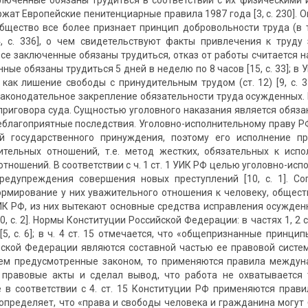
люченные обязаны трудиться в соответствии с их физическими и 
жат Европейские пенитенциарные правила 1987 года [3, с. 230]. 
бщество все более признает принцип добровольности труда (в
, с. 336], о чем свидетельствуют факты привлечения к труду з
се заключенные обязаны трудиться, отказ от работы считается на
ные обязаны трудиться 5 дней в неделю по 8 часов [15, с. 33]; 
 как лишение свободы с принудительным трудом (ст. 12) [9, с. 
аконодательное закрепление обязательности труда осужденных.
приговора суда. Сущностью уголовного наказания является обяза
благоприятные последствия. Уголовно-исполнительному праву Р
й государственного принуждения, поэтому его исполнение п
нительных отношений, т.е. метод жестких, обязательных к ис
тношений. В соответствии с ч. 1 ст. 1 УИК РФ целью уголовно-ис
редупреждения совершения новых преступлений [10, с. 1]. Со
мирование у них уважительного отношения к человеку, обществу, 
К РФ, из них вытекают основные средства исправления осужденны
0, с. 2]. Нормы Конституции Российской Федерации: в частях 1, 2 
[5, с. 6]; в ч. 4 ст. 15 отмечается, что «общепризнанные при
йской Федерации являются составной частью ее правовой сист
ем предусмотренные законом, то применяются правила междунар
правовые акты и сделал вывод, что работа не охватывается 
 в соответствии с 4. ст. 15 Конституции РФ применяются правила
определяет, что «права и свободы человека и гражданина могут