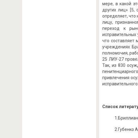
мере, в какой э
других лиц» [5,
определяет, что 
лицу, признанно
переход к рыно
исправительных 
что составляет 
учреждениях Бра
полномочия, рабо
25 ЛИУ-27 прове
Так, из 830 осу
пенитенциарног
привлечения осу
исправительного 
Список литерат
1.Бриллиант
2.Губенко А