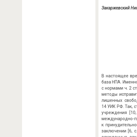
Закаржевский
Ни
В настоящее вре
база НПА. Именн
с нормами ч. 2 с
методы исправит
лишенных свобод
14 УИК РФ. Так,
учреждения [10,
международно-пр
к принудительно
заключении [6, 