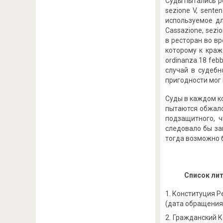
Суды пытались р
sezione V, sent
используемое дл
Cassazione, sezi
в ресторан во вр
которому к краже
ordinanza 18 feb
случай в судебн
пригодности мог 
Суды в каждом к
пытаются обжало
подзащитного, ч
следовало бы за
тогда возможно б
Список ли
Конституция Рес
(дата обращения:
Гражданский Ко