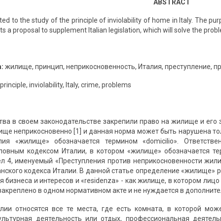
ABSTRACT
ted to the study of the principle of inviolability of home in Italy. The p
s a proposal to supplement Italian legislation, which will solve the probl
а:
жилище, принцип, неприкосновенность, Италия, преступление, 
rinciple, inviolability, Italy, crime, problems
тва в своем законодательстве закрепили право на жилище и его з
лище неприкосновенно [1] и данная норма может быть нарушена то
лия «жилище» обозначается термином «domicilio». Ответств
ловным кодексом Италии, в котором «жилище» обозначается терм
л 4, именуемый «Преступления против неприкосновенности жил
нского кодекса Италии. В данной статье определение «жилище» раз
 бизнеса и интересов и «residenza» - как жилище, в котором лиц
акреплено в одном нормативном акте и не нуждается в дополнител
ии относятся все те места, где есть комната, в которой мож
ультурная деятельность или отдых, профессиональная деятель