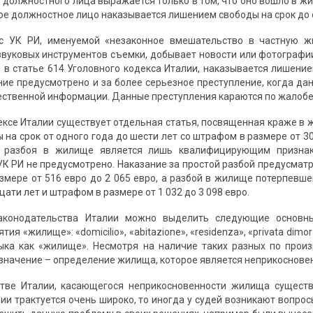
 должностного лица выражается только в том, что оно вошло в 
ное должностное лицо наказывается лишением свободы на срок до 
с УК РИ, именуемой «незаконное вмешательство в частную жиз
звуковых инструментов съемки, добывает новости или фотографии,
м в статье 614 Уголовного кодекса Италии, наказывается лишение
ние предусмотрено и за более серьезное преступление, когда д
ственной информации. Данные преступления караются по жалобе
ексе Италии существует отдельная статья, посвященная краже в ж
на срок от одного года до шести лет со штрафом в размере от 309
 разбоя в жилище является лишь квалифицирующим признако
УК РИ не предусмотрено. Наказание за простой разбой предусматр
змере от 516 евро до 2 065 евро, а разбой в жилище потерпевше
ати лет и штрафом в размере от 1 032 до 3 098 евро.
аконодательства Италии можно выделить следующие основны
тия «жилище»: «domicilio», «abitazione», «residenza», «privata dim
ыка как «жилище». Несмотря на наличие таких разных по прои
значение – определение жилища, которое является неприкосновен
стве Италии, касающегося неприкосновенности жилища существ
и трактуется очень широко, то иногда у судей возникают вопросы