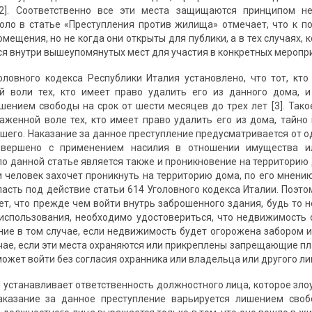
12]. Соответственно все эти места защищаются принципом не
ло в статье «Преступления против жилища» отмечает, что к пон
ещения, но не когда они открыты для публики, а в тех случаях, 
я внутри вышеупомянутых мест для участия в конкретных мероприяти
оловного кодекса Республики Италия установлено, что тот, кт
й воли тех, кто имеет право удалить его из данного дома, 
шением свободы на срок от шести месяцев до трех лет [3]. Такое
аженной воле тех, кто имеет право удалить его из дома, тайно
шего. Наказание за данное преступление предусматривается от од
овершено с применением насилия в отношении имущества ил
о данной статье является также и проникновение на территорию 
ли человек захочет проникнуть на территорию дома, по его мнени
пасть под действие статьи 614 Уголовного кодекса Италии. Поэто
ет, что прежде чем войти внутрь заброшенного здания, будь то
спользования, необходимо удостовериться, что недвижимость о
ие в том случае, если недвижимость будет огорожена забором
случае, если эти места охраняются или прикреплены запрещающие пл
может войти без согласия охранника или владельца или другого ли
И устанавливает ответственность должностного лица, которое з
наказание за данное преступление варьируется лишением своб