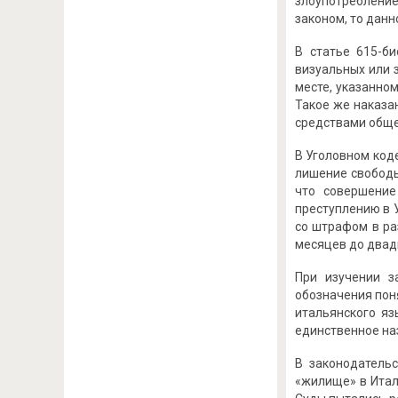
злоупотребление
законом, то дан
В статье 615-би
визуальных или 
месте, указанно
Такое же наказа
средствами обще
В Уголовном код
лишение свободы 
что совершение
преступлению в 
со штрафом в ра
месяцев до двадц
При изучении з
обозначения поня
итальянского яз
единственное на
В законодатель
«жилище» в Итали