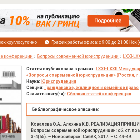
ок круглосуточно
График работы офиса: с 9:00 до 21:00 Нск (
е конференции
Вопросы современной юриспруденции
LXXI-LXX
Статья опубликована в рамках:
LXXI-LXXII Междуна
«Вопросы современной юриспруденции» (Россия, г. 
Наука:
Юриспруденция
Секция:
Гражданское, жилищное и семейное право
Скачать книгу(-и):
Сборник статей конференции
Библиографическое описание:
Ковалева О.А., Алехина К.В. РЕАЛИЗАЦИЯ ПРИ
Вопросы современной юриспруденции: сб. ст. по м
3-4(65). – Новосибирск: СибАК, 2017. – С. 44-49.