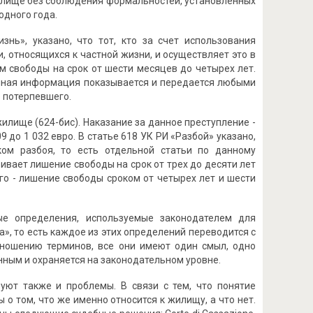
жилище без соблюдения формальностей, установленных
одного года.
нь», указано, что тот, кто за счет использования
 относящихся к частной жизни, и осуществляет это в
м свободы на срок от шести месяцев до четырех лет.
анная информация показывается и передается любыми
 потерпевшего.
илище (624-бис). Наказание за данное преступление -
 до 1 032 евро. В статье 618 УК РИ «Разбой» указано,
м разбоя, то есть отдельной статьи по данному
ивает лишение свободы на срок от трех до десяти лет
го - лишение свободы сроком от четырех лет и шести
е определения, используемые законодателем для
ora», то есть каждое из этих определений переводится с
зношению терминов, все они имеют один смыл, одно
ным и охраняется на законодательном уровне.
уют также и проблемы. В связи с тем, что понятие
 о том, что же именно относится к жилищу, а что нет.