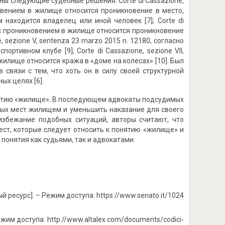
ы следующие судебные решения: Corte di Cassazione,
кновением в жилище относится проникновение в место,
находится владелец или иной человек [7]; Corte di
аже с проникновением в жилище относится проникновение
, sezione V, sentenza 23 marzo 2015 n. 12180, согласно
тивном клубе [9]; Corte di Cassazione, sezione VII,
 жилище относится кража в «доме на колесах» [10]. Был
 связи с тем, что хоть он в силу своей структурной
ых целях [6].
онятию «жилище». В последующем адвокаты подсудимых
ных мест жилищем и уменьшить наказание для своего
избежание подобных ситуаций, авторы считают, что
ест, которые следует относить к понятию «жилище» и
понятия как судьями, так и адвокатами.
ый ресурс]. – Режим доступа: https://www.senato.it/1024
жим доступа: http://www.altalex.com/documents/codici-