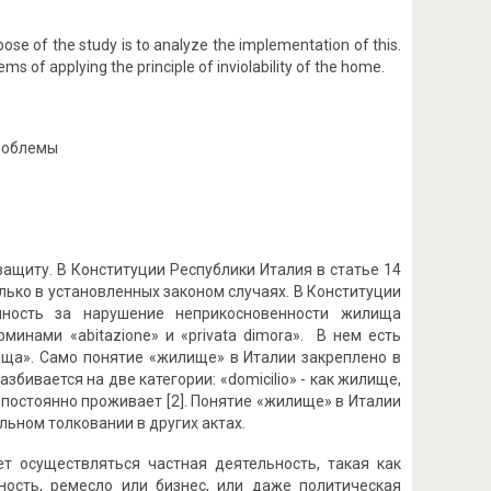
urpose of the study is to analyze the implementation of this.
ems of applying the principle of inviolability of the home.
проблемы
ащиту. В Конституции Республики Италия в статье 14
лько в установленных законом случаях. В Конституции
енность за нарушение неприкосновенности жилища
инами «abitazione» и «privata dimora». В нем есть
ища». Само понятие «жилище» в Италии закреплено в
бивается на две категории: «domicilio» - как жилище,
о постоянно проживает [2]. Понятие «жилище» в Италии
ьном толковании в других актах.
ет осуществляться частная деятельность, такая как
ность, ремесло или бизнес, или даже политическая