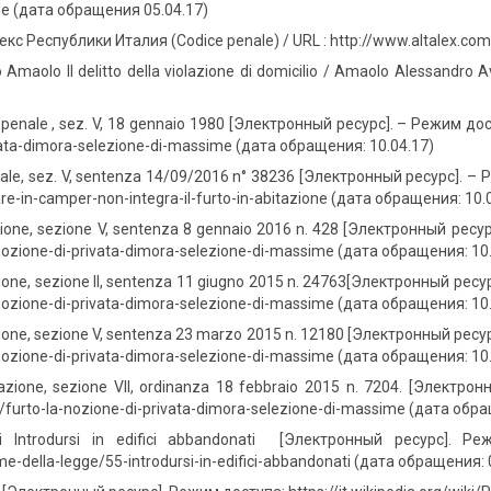
vile (дата обращения 05.04.17)
с Республики Италия (Codice penale) / URL : http://www.altalex.com
 Amaolo Il delitto della violazione di domicilio / Amaolo Alessandro Av
3X
 penale , sez. V, 18 gennaio 1980 [Электронный ресурс]. – Режим доступ
vata-dimora-selezione-di-massime (дата обращения: 10.04.17)
ale, sez. V, sentenza 14/09/2016 n° 38236 [Электронный ресурс]. –
e-in-camper-non-integra-il-furto-in-abitazione (дата обращения: 10.
ione, sezione V, sentenza 8 gennaio 2016 n. 428 [Электронный ресурс]
a-nozione-di-privata-dimora-selezione-di-massime (дата обращения: 10
ione, sezione II, sentenza 11 giugno 2015 n. 24763[Электронный ресурс
a-nozione-di-privata-dimora-selezione-di-massime (дата обращения: 10
ione, sezione V, sentenza 23 marzo 2015 n. 12180 [Электронный ресурс]
a-nozione-di-privata-dimora-selezione-di-massime (дата обращения: 10
azione, sezione VII, ordinanza 18 febbraio 2015 n. 7204. [Электронн
tti/furto-la-nozione-di-privata-dimora-selezione-di-massime (дата обр
i Introdursi in edifici abbandonati [Электронный ресурс]. Режим
me-della-legge/55-introdursi-in-edifici-abbandonati (дата обращения: 