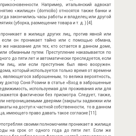
прикосновенности. Например, итальянский адвокат
ятию «жилище» (domicilio) относятся также банки и
когда закончились часы работы и владелец или другой
ях (уборка, размещение товара и т. д..) [4].
о проникает в жилище других лиц, против явной или
и если он проникает тайно или с помощью обмана,
 же наказание для тех, кто остается в данном доме,
 или обманным путем. Преступление наказывается по
ного до пяти лет и автоматически преследуется, если
и лиц, или если преступник был явно вооружен.
дома, который используется только время от времени
ю, являющегося заброшенным, то велика вероятность,
му доктор Соня Розини в статье «Вход в заброшенные
 недвижимость, используемая для проживания или для
кажется фактически без присмотра. Следует, также,
 или непроницаемыми дверями (закрыты задвижки или
акаты на доступ к частной собственности, то в данном
ца, имеющего право давать такое согласие [11].
лоупотребляя своими полномочиям проникает в жилище
оды на срок от одного года до пяти лет. Если же