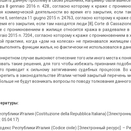
ешить данную проблему в своих решениях, например были вынесен
enza 8 gennaio 2016 n. 428., согласно которому к краже с прони
я коммерческой деятельности во время его закрытия, если там 
one II, sentenza 11 giugno 2015 n. 24763, согласно которому к кр
емя его закрытия, если там находятся люди [8]; Corte di Cassazione
 с проникновением в жилище относится кража в раздевалке в спор
braio 2015 n. 7204., согласно которому к краже с проникновением в
ой практике, когда «дом на колесах» не признавался жилищем в
выполнять функции жилья, но фактически не использовался в данн
онкретном случае выясняют отнесение того или иного места к п
вать такие решения, для того чтобы избежать признания подоб
то приводит к сильному затягиванию судебных процессов. Во 
крепить в законодательстве Италии четкий закрытый перечень м
ольше не будут возникать вопросы по поводу толкования данного 
тературы:
публики Италия (Costituzione della Repubblica Italiana) [Электронн
 05.04.17)
декс Республики Италия (Codice civile) [Электронный ресурс]. – Ре