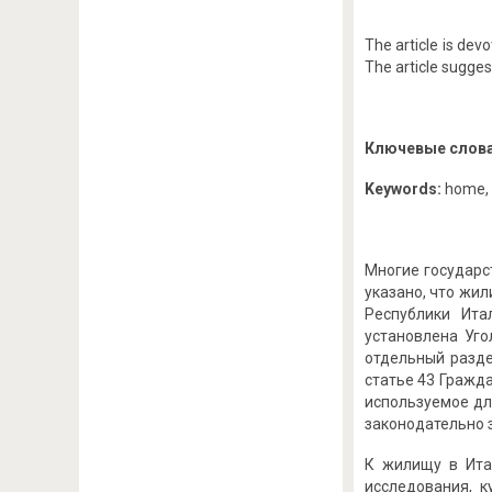
The article is devo
The article suggest
Ключевые слов
Keywords:
home, p
Многие государс
указано, что жи
Республики Ита
установлена Уго
отдельный разде
статье 43 Гражда
используемое для
законодательно з
К жилищу в Итал
исследования, к