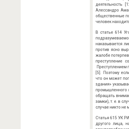
деятельность [
Алессандро Амао
общественные пом
человек находитс
В статье 614 Уг
подразумеваемо
наказывается ли
против ясно выр
жалобе потерпев
преступление с
Преступлением п
[5]. Поэтому ес
что он может по
здания» указыва
промышленного и
обращать вниман
замки), т. е. в 
случае никто не 
Статья 615 УК Р
другого лица, 