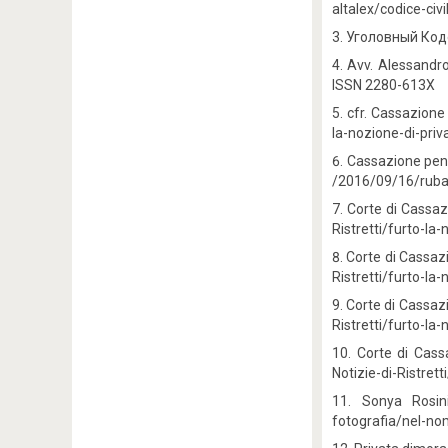
altalex/codice-ci
Уголовный Кодек
Avv. Alessandro
ISSN 2280-61
cfr. Cassazione
la-nozione-di-pri
Cassazione pen
/2016/09/16/rubar
Corte di Cassaz
Ristretti/furto-l
Corte di Cassaz
Ristretti/furto-l
Corte di Cassaz
Ristretti/furto-l
Corte di Cass
Notizie-di-Ristre
Sonya Rosin
fotografia/nel-no