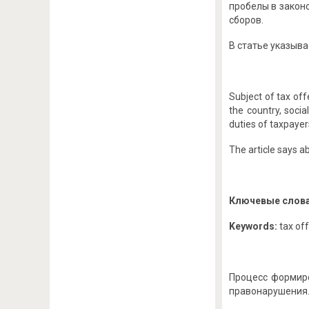
пробелы в закон
сборов.
В статье указыв
Subject of tax of
the country, socia
duties of taxpayer
The article says a
Ключевые слов
Keywords:
tax off
Процесс формиро
правонарушения