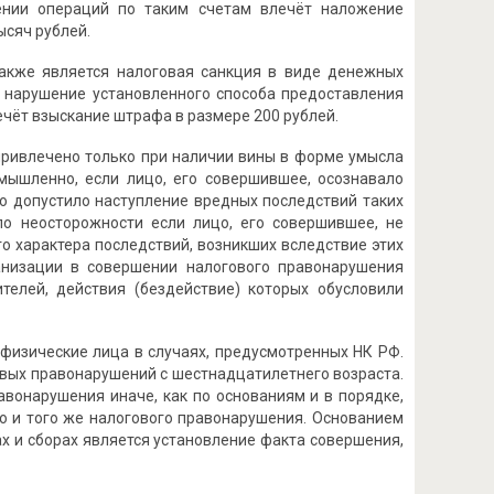
лении операций по таким счетам влечёт наложение
ысяч рублей.
акже является налоговая санкция в виде денежных
, нарушение установленного способа предоставления
чёт взыскание штрафа в размере 200 рублей.
привлечено только при наличии вины в форме умысла
мышленно, если лицо, его совершившее, осознавало
но допустило наступление вредных последствий таких
по неосторожности если лицо, его совершившее, не
о характера последствий, возникших вследствие этих
ганизации в совершении налогового правонарушения
телей, действия (бездействие) которых обусловили
физические лица в случаях, предусмотренных НК РФ.
овых правонарушений с шестнадцатилетнего возраста.
авонарушения иначе, как по основаниям и в порядке,
о и того же налогового правонарушения. Основанием
х и сборах является установление факта совершения,