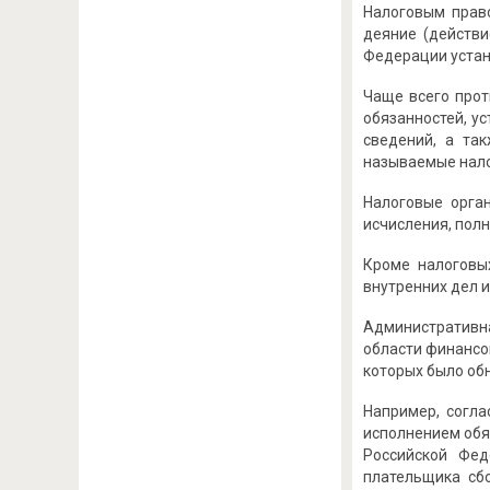
Налоговым право
деяние (действи
Федерации устан
Чаще всего прот
обязанностей, у
сведений, а та
называемые налог
Налоговые орга
исчисления, пол
Кроме налоговы
внутренних дел и д
Административна
области финансов
которых было об
Например, согла
исполнением обя
Российской Фед
плательщика сбо