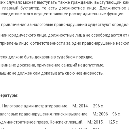
ких случаях может выступать также гражданин, выступающий как
и главный бухгалтер, то есть должностное лицо. Должностное
вследствие этого осуществляющее распорядительные функции.
я привлечения за налоговые правонарушения существуют определё
ении юридического лица, должностные лица не освобождаются от 
ривлечь лицо к ответственности за одно правонарушение нескол
еля должна быть доказана в судебном порядке;
и вина не доказана, применение санкций недопустимо;
льщик не должен сам доказывать свою невиновность.
тературы:
 Налоговое администратирование. – М.: 2014. – 296 с.
алоговые правонарушения: поиск и вывление. – М.: 2006 – 96 с.
Административное право. Конспект лекций. – М.: 2015. – 125 с.