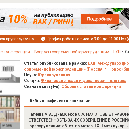
ок круглосуточно
График работы офиса: с 9:00 до 21:00 Нск (
е конференции
Вопросы современной юриспруденции
LXIII
С
Статья опубликована в рамках:
LXIII Международно
современной юриспруденции» (Россия, г. Новосибирс
Наука:
Юриспруденция
Секция:
Финансовое право и финансовая политика
Скачать книгу(-и):
Сборник статей конференции
Библиографическое описание:
Гагиева А.В., Диамбеков С.А. НАЛОГОВЫЕ ПРА
ОТВЕТСТВЕННОСТЬ ЗА ИХ СОВЕРШЕНИЕ В РОССИЙС
юриспруденции: сб. ст. по матер. LXIII междунар. 