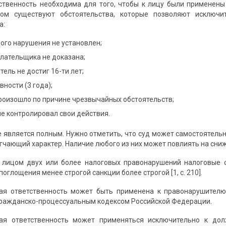
ственность необходима для того, чтобы к лицу были применен
том существуют обстоятельства, которые позволяют исключ
а:
ого нарушения не установлен;
лательщика не доказана;
ель не достиг 16-ти лет;
вности (3 года);
роизошло по причине чрезвычайных обстоятельств;
е контролировал свои действия.
е является полным. Нужно отметить, что суд может самостоятель
гчающий характер. Наличие любого из них может повлиять на сниж
 лицом двух или более налоговых правонарушений налоговые 
поглощения менее строгой санкции более строгой [1, с. 210].
ая ответственность может быть применена к правонарушителю,
ражданско-процессуальным кодексом Российской Федерации.
ая ответственность может применяться исключительно к дол