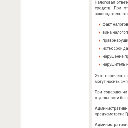
Налоговая ответ
средств. При э
законодательств
факт налогов
вина налогоп
правонарушит
истек срок да
нарушение п
нарушитель н
Этот перечень н
могут носить смя
При совершении
отдельности без 
Административн
предусмотрено Г
Административн