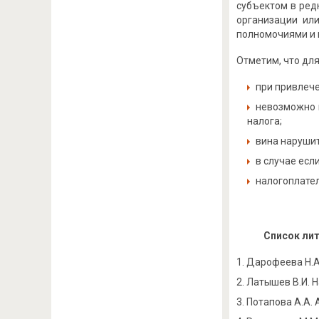
субъектом в ред
организации ил
полномочиями и 
Отметим, что дл
при привлеч
невозможно п
налога;
вина нарушит
в случае есл
налогоплате
Список ли
Дарофеева Н.А.
Латышев В.И. Н
Потапова А.А. 