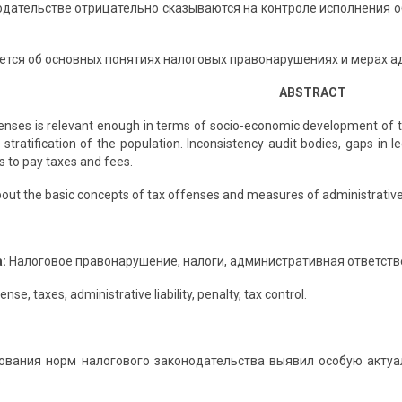
одательстве отрицательно сказываются на контроле исполнения о
ается об основных понятиях налоговых правонарушениях и мерах а
ABSTRACT
fenses is relevant enough in terms of socio-economic development of th
l stratification of the population. Inconsistency audit bodies, gaps in 
s to pay taxes and fees.
bout the basic concepts of tax offenses and measures of administrative 
а:
Налоговое правонарушение, налоги, административная ответстве
ense, taxes, administrative liability, penalty, tax control.
вания норм налогового законодательства выявил особую актуа
.