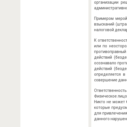
организации ре
административно
Примером мерой
взысканий (штра
налоговой декла
К ответственнос
или по неостор
противоправный 
действий (безд
осознавало прот
действий (безд
определяется в
совершение данно
Ответственность
Физическое лицо
Никто не может 
которые предусм
для привлечения
данного нарушен