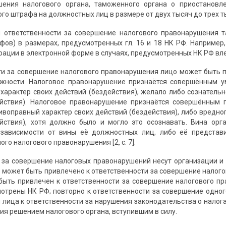
шения налогового органа, таможенного органа о приостанов
го штрафа на должностных лиц в размере от двух тысяч до трех т
 ответственности за совершение налогового правонарушения т
фов) в размерах, предусмотренных гл. 16 и 18 НК РФ. Например
рации в электронной форме в случаях, предусмотренных НК РФ вле
ти за совершение налогового правонарушения лицо может быть 
ожности. Налоговое правонарушение признаётся совершённым у
характер своих действий (бездействия), желало либо сознатель
ействия). Налоговое правонарушение признаётся совершённым 
ивоправный характер своих действий (бездействия), либо вредног
ействия), хотя должно было и могло это осознавать. Вина ор
 зависимости от вины её должностных лиц, либо её представи
го налогового правонарушения [2, с. 7].
 за совершение налоговых правонарушений несут организации и 
 может быть привлечено к ответственности за совершение налог
быть привлечен к ответственности за совершение налогового пр
отрены НК РФ; повторно к ответственности за совершение одног
 лица к ответственности за нарушения законодательства о налога
ия решением налогового органа, вступившим в силу.