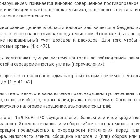
нарушением признается виновно совершенное противоправное (
е или бездействие) налогоплательщика, налогового агента и и
овлена ответственность.
ивоправное деяние в области налогов заключается в бездействи
становленных налоговым законодательством. Это может быть не п
кже неправильный учет доходов и расходов. Для того чтобы 
овые органы [4, с. 470].
ны составляют единую систему контроля за соблюдением закон
нотой и своевременностью уплаты (перечисления).
х органов в налоговом администратировании принимают участ
р. [1, с. 41–42].
я ответственность за налоговые правонарушения установлена гл
, налогов и сборов, страхования, рынка ценных бумаг. Согласно н
наружено налоговое нарушение, взыскивается штраф.
сно ст. 15.9 КоАП РФ осуществление банком или иной кредитно
занностей по уплате налога или сбора либо иного платежного пор
ерации преимущество в очередности исполнения перед пла
ра, налогового агента, сборщика налогов и (или) сборов или