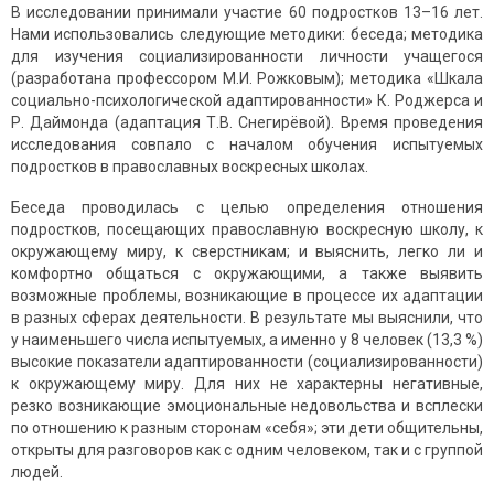
В исследовании принимали участие 60 подростков 13–16 лет.
Нами использовались следующие методики: беседа; методика
для изучения социализированности личности учащегося
(разработана профессором М.И. Рожковым); методика «Шкала
социально-психологической адаптированности» К. Роджерса и
Р. Даймонда (адаптация Т.В. Снегирёвой). Время проведения
исследования совпало с началом обучения испытуемых
подростков в православных воскресных школах.
Беседа проводилась с целью определения отношения
подростков, посещающих православную воскресную школу, к
окружающему миру, к сверстникам; и выяснить, легко ли и
комфортно общаться с окружающими, а также выявить
возможные проблемы, возникающие в процессе их адаптации
в разных сферах деятельности. В результате мы выяснили, что
у наименьшего числа испытуемых, а именно у 8 человек (13,3 %)
высокие показатели адаптированности (социализированности)
к окружающему миру. Для них не характерны негативные,
резко возникающие эмоциональные недовольства и всплески
по отношению к разным сторонам «себя»; эти дети общительны,
открыты для разговоров как с одним человеком, так и с группой
людей.