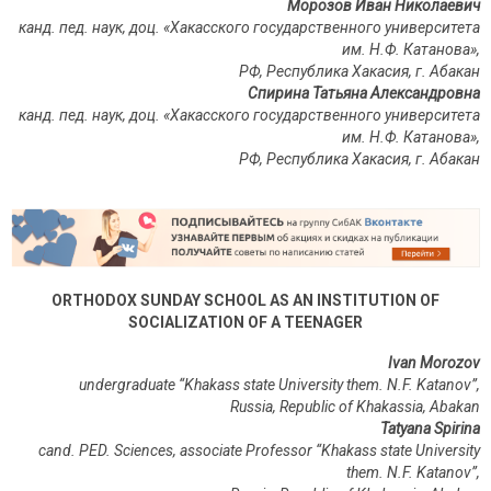
Морозов Иван Николаевич
канд. пед. наук, доц. «Хакасского государственного университета
им. Н.Ф. Катанова»,
РФ, Республика Хакасия, г. Абакан
Спирина Татьяна Александровна
канд. пед. наук, доц. «Хакасского государственного университета
им. Н.Ф. Катанова»,
РФ, Республика Хакасия, г. Абакан
ORTHODOX
SUNDAY
SCHOOL
AS
AN
INSTITUTION
OF
SOCIALIZATION
OF
A
TEENAGER
Ivan Morozov
undergraduate “Khakass state University them.
N.F.
Katanov”,
Russia,
Republic of Khakassia,
Abakan
Tatyana Spirina
cand.
PED. Sciences, associate Professor “Khakass state University
them.
N.F.
Katanov”,