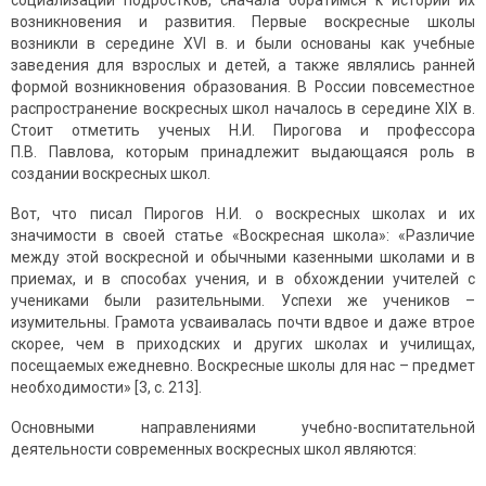
социализации подростков, сначала обратимся к истории их
возникновения и развития. Первые воскресные школы
возникли в середине XVI в. и были основаны как учебные
заведения для взрослых и детей, а также являлись ранней
формой возникновения образования. В России повсеместное
распространение воскресных школ началось в середине XIX в.
Стоит отметить ученых Н.И. Пирогова и профессора
П.В. Павлова, которым принадлежит выдающаяся роль в
создании воскресных школ.
Вот, что писал Пирогов Н.И. о воскресных школах и их
значимости в своей статье «Воскресная школа»: «Различие
между этой воскресной и обычными казенными школами и в
приемах, и в способах учения, и в обхождении учителей с
учениками были разительными. Успехи же учеников –
изумительны. Грамота усваивалась почти вдвое и даже втрое
скорее, чем в приходских и других школах и училищах,
посещаемых ежедневно. Воскресные школы для нас – предмет
необходимости» [3, с. 213].
Основными направлениями учебно-воспитательной
деятельности современных воскресных школ являются: