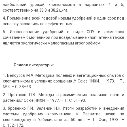
наибольший урожай хлопка-сырца в вариантах 4 и 5,
соответственно на 38,0 и 38,2 ц/га.
Применение всей годовой нормы удобрений в один срок под
вспашку оказались не эффективным.
Использование удобрений в виде СПУ и аммофоса
сочетанием с мочевиной при возделывание хлопчатника также
является экологически малоопасным агроприёмом.
Список литературы:
Белоусов М.А. Методика полевых и вегетационных опытов с
хлопчатником в условиях орошения // Союз НИХИ. – 1973. – Т.,
№ 4. – С. 38–63.
Протасов П.В. Методы агрохимических анализов почв и
растений// Союз НИХИ. – 1977. – Т., С. 51–90.
Яровенко Г.И., Зеленин Н.Н. Итоги разработки и внедрения
системы удобрения хлопчатника // Развитие науки по
хлопководству в Узбекистане за 50 лет. – Т.: Фан, 1973. –
С. 152–172.