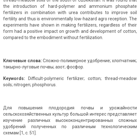
thread-meadow soils of the south of Uzbekistan. It was found that
the introduction of hard-polymer and ammonium phosphate
fertilizers in combination with urea contributes to improve soil
fertility and thus is environmentally low-hazard agro reception. The
experiments have shown in making fertilizers, regardless of their
form had a positive impact on growth and development of cotton,
compared to the embodiment without fertilization.
Ключевые слова:
Сложно-полимерное удобрение; хлопчатник;
такырно-луговые почвы; азот; фосфор.
Keywords:
Difficult-polymeric fertilizer; cotton; thread-meadow
soils; nitrogen; phosphorus.
Для повышения плодородия почвы и урожайности
сельскохозяйственных культур большой интерес представляет
изучение различных высококонцентрированных сложных
удобрений полученных по различным технологическим
схемам [1, с. 51].