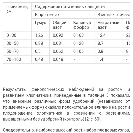
Горизонты,
Содержание питательных веществ
см
В процентах
В мг на кг почвы
Гумус
Общий
Валовый
Нитратный
По
азот
фосфор
азот
фо
0–30
1,26
0,092
0,163
12,4
28,
30–50
0,88
0,081
0,120
8,7
16,
50–70
0,51
0,062
0,105
3,8
8,2
70–100
0,48
0,048
-
1,4
-
Результаты фенологических наблюдений за ростом и
развитием хлопчатника, приведенные в таблице 3 показали,
что внесение различных форм удобрений (независимо от
применяемых форм) оказало положительное влияние на рост и
плодоношение хлопчатника в сравнении с растениями,
выращенными без удобрений (контроль) [2, с. 60].
Следовательно, наиболее высокий рост, набор плодовых узлов,