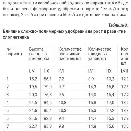
плодэлементов и коробочек наблюдался на вариантах 4 и 5 где
были внесены фосфорные удобрения в нормах 175 кг/га под
вспашку, 25 кг/га при посеве и 50 кг/га в цветении хлопчатника.
Таблица 3.
Влияние сложно-полимерных удобрений на рост и развитие
хлопчатника
№
Высота
Количество
Количество
Коли
вариант
главного
настоящих
плодовых
плод
стебля, см
листьев, шт
узлов, шт
элем
шт
I. VI
I.IX
I.VI
I.VIII
I.IX
I.VIII
1
15,2
56,1
7,2
8,9
10,2
12,9
2
19,5
79,0
9,7
14,3
15,8
17,8
3
20,0
76,8
9,5
14,0
15,4
17,2
4
24,5
84,6
10,8
15,8
17,0
18,0
5
24,6
85,4
10,3
15,3
17,2
18,9
6
21,6
82,3
9,4
14,7
15,3
17,8
7
22,7
83,8
9,8
14,8
15,6
18,0