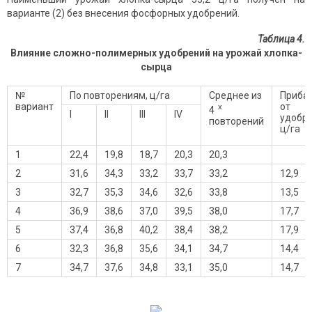
варианте (2) без внесения фосфорных удобрений.
Таблица 4.
Влияние сложно-полимерных удобрений на урожай хлопка-
сырца
№
По повторениям, ц/га
Среднее из
Приба
вариант
от
х
4
I
II
III
IV
удобре
повторений
ц/га
1
22,4
19,8
18,7
20,3
20,3
2
31,6
34,3
33,2
33,7
33,2
12,9
3
32,7
35,3
34,6
32,6
33,8
13,5
4
36,9
38,6
37,0
39,5
38,0
17,7
5
37,4
36,8
40,2
38,4
38,2
17,9
6
32,3
36,8
35,6
34,1
34,7
14,4
7
34,7
37,6
34,8
33,1
35,0
14,7