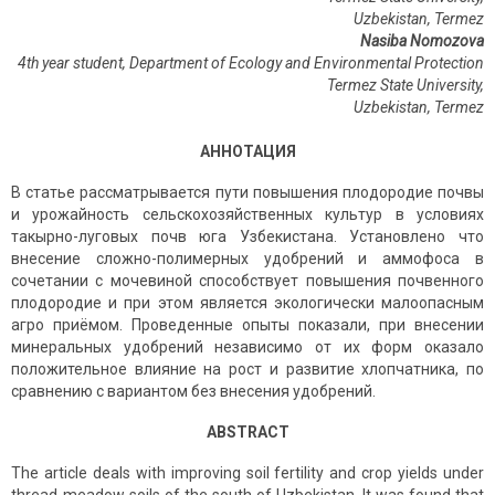
Uzbekistan, Termez
Nasiba Nomozova
4th year student, Department of Ecology and Environmental Protection
Termez
State
University
,
Uzbekistan
,
Termez
АННОТАЦИЯ
В статье рассматрывается пути повышения плодородие почвы
и урожайность сельскохозяйственных культур в условиях
такырно-луговых почв юга Узбекистана. Установлено что
внесение сложно-полимерных удобрений и аммофоса в
сочетании с мочевиной способствует повышения почвенного
плодородие и при этом является экологически малоопасным
агро приёмом. Проведенные опыты показали, при внесении
минеральных удобрений независимо от их форм оказало
положительное влияние на рост и развитие хлопчатника, по
сравнению с вариантом без внесения удобрений.
ABSTRACT
The article deals with improving soil fertility and crop yields under