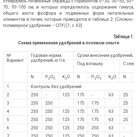
отбирались почвенные образцы с горизонтов 0–30, 30–50, 50–
70, 70–100 см, в которых определялось содержание гумуса,
общего азота фосфора и подвижных форм питательных
элементов в почве, которые приводятся в таблице 2. (Сложно-
полимерное удобрение – СПУ) [1, с. 63].
Таблица 1.
Схема применения удобрений в полевом опыте
№
Годовая норма
Сроки внесения удобрений, к
Вариант
удобрений, кг/га
Под вспашку
С сев
N
P
O
K
O
N
P
O
K
O
N
2
5
2
2
5
2
1
Контроль без удобрений
2
250
-
125
175
-
63
25
-
3
250
250
175
175
25
4
250
250
125
175
175
63
25
5
250
250
125
175
175
63
25
6
250
250
125
250
250
63
-
-
7
250
250
125
250
250
63
-
-