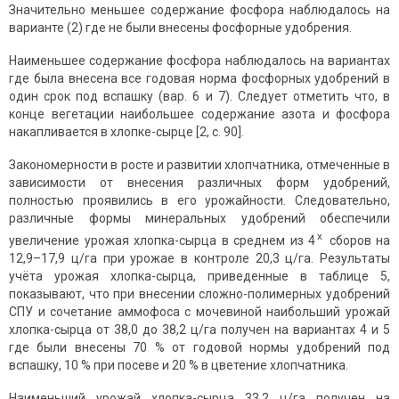
Значительно меньшее содержание фосфора наблюдалось на
варианте (2) где не были внесены фосфорные удобрения.
Наименьшее содержание фосфора наблюдалось на вариантах
где была внесена все годовая норма фосфорных удобрений в
один срок под вспашку (вар. 6 и 7). Следует отметить что, в
конце вегетации наибольшее содержание азота и фосфора
накапливается в хлопке-сырце [2, с. 90].
Закономерности в росте и развитии хлопчатника, отмеченные в
зависимости от внесения различных форм удобрений,
полностью проявились в его урожайности. Следовательно,
различные формы минеральных удобрений обеспечили
х
увеличение урожая хлопка-сырца в среднем из 4
сборов на
12,9–17,9 ц/га при урожае в контроле 20,3 ц/га. Результаты
учёта урожая хлопка-сырца, приведенные в таблице 5,
показывают, что при внесении сложно-полимерных удобрений
СПУ и сочетание аммофоса с мочевиной наибольший урожай
хлопка-сырца от 38,0 до 38,2 ц/га получен на вариантах 4 и 5
где были внесены 70 % от годовой нормы удобрений под
вспашку, 10 % при посеве и 20 % в цветение хлопчатника.
Наименьший урожай хлопка-сырца 33,2 ц/га получен на