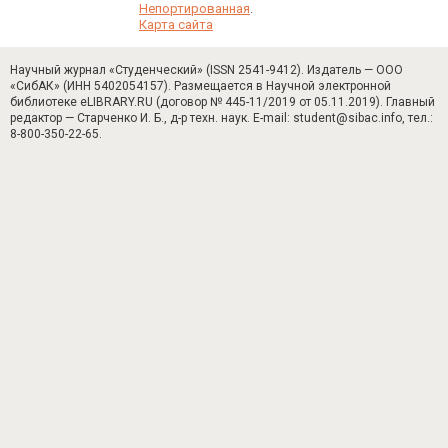
Непортированная
.
Карта сайта
Научный журнал «Студенческий» (ISSN 2541-9412). Издатель — ООО
«СибАК» (ИНН 5402054157). Размещается в Научной электронной
библиотеке eLIBRARY.RU (договор № 445-11/2019 от 05.11.2019). Главный
редактор — Старченко И. Б., д-р техн. наук. E-mail: student@sibac.info, тел.:
8-800-350-22-65.