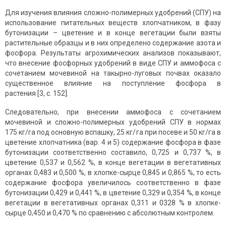
Для изучения влияния сложно-полимерных удобрений (СПУ) на
использование питательных веществ хлопчатником, в фазу
бутонизации – цветение и в конце вегетации были взяты
растительные образцы и в них определено содержание азота и
фосфора. Результаты агрохимических анализов показывают,
что внесение фосфорных удобрений в виде СПУ и аммофоса с
сочетанием мочевиной на такырно-луговых почвах оказало
существенное влияние на поступление фосфора в
растения [3, с. 152].
Следовательно, при внесении аммофоса с сочетанием
мочевиной и сложно-полимерных удобрений СПУ в нормах
175 кг/га под основную вспашку, 25 кг/га при посеве и 50 кг/га в
цветение хлопчатника (вар. 4 и 5) содержание фосфора в фазе
бутонизации соответственно составило, 0,725 и 0,737 %, в
цветение 0,537 и 0,562 %, в конце вегетации в вегетативных
органах 0,483 и 0,500 %, в хлопке-сырце 0,845 и 0,865 %, то есть
содержание фосфора увеличилось соответственно в фазе
бутонизации 0,429 и 0,441 %, в цветение 0,329 и 0,354 %, в конце
вегетации в вегетативных органах 0,311 и 0328 % в хлопке-
сырце 0,450 и 0,470 % по сравнению с абсолютным контролем.