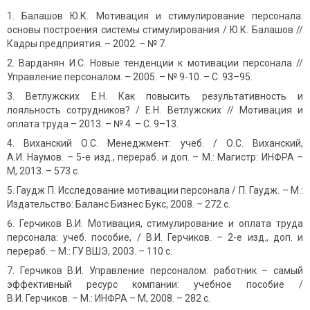
Балашов Ю.К. Мотивация и стимулирование персонала:
основы построения системы стимулирования / Ю.К. Балашов //
Кадры предприятия. – 2002. – № 7.
Варданян И.С. Новые тенденции к мотивации персонала //
Управление персоналом. – 2005. – № 9-10. – С. 93–95.
Ветлужских Е.Н. Как повысить результативность и
лояльность сотрудников? / Е.Н. Ветлужских // Мотивация и
оплата труда – 2013. – № 4. – С. 9–13.
Виханский О.С. Менеджмент: учеб. / О.С. Виханский,
А.И. Наумов. – 5-е изд., перераб. и доп. – М.: Магистр: ИНФРА –
М, 2013. – 573 с.
Гаудж П. Исследование мотивации персонала / П. Гаудж. – М.:
Издательство: Баланс Бизнес Букс, 2008. – 272 с.
Герчиков В.И. Мотивация, стимулирование и оплата труда
персонала: учеб. пособие, / В.И. Герчиков. – 2-е изд., доп. и
перераб. – М.: ГУ ВШЭ, 2003. – 110 с.
Герчиков В.И. Управление персоналом: работник – самый
эффективный ресурс компании: учебное пособие /
В.И. Герчиков. – М.: ИНФРА – М, 2008. – 282 с.