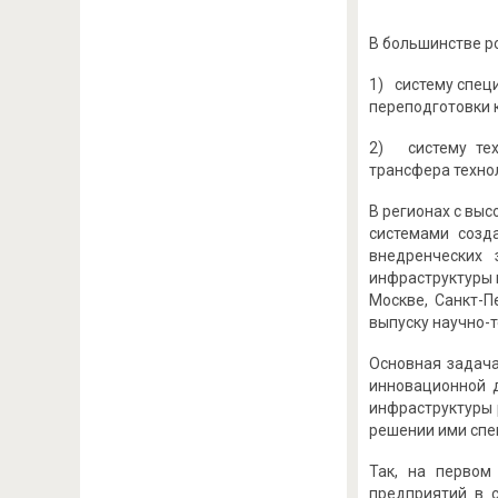
В большинстве р
1) систему спец
переподготовки к
2) систему техн
трансфера техноло
В регионах с вы
системами созд
внедренческих 
инфраструктуры 
Москве, Санкт-П
выпуску научно-т
Основная задача
инновационной 
инфраструктуры 
решении ими спе
Так, на первом
предприятий в 