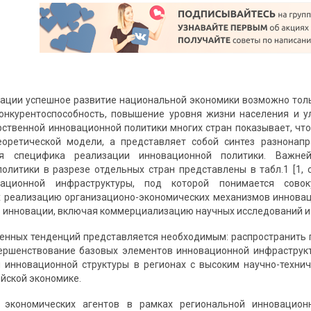
зации успешное развитие национальной экономики возможно толь
онкурентоспособность, повышение уровня жизни населения и у
рственной инновационной политики многих стран показывает, что
еоретической модели, а представляет собой синтез разнонап
оя специфика реализации инновационной политики. Важне
олитики в разрезе отдельных стран представлены в табл.1 [1, 
вационной инфраструктуры, под которой понимается совок
 реализацию организационо-экономических механизмов инновац
в инновации, включая коммерциализацию научных исследований и
енных тенденций представляется необходимым: распространить 
ершенствование базовых элементов инновационной инфраструкт
 инновационной структуры в регионах с высоким научно-техни
ийской экономике.
 экономических агентов в рамках региональной инновацио