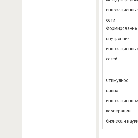
инновационны
сети
Формирование
внутренних
инновационны
сетей
Стимулиро
вание
инновационно
кооперации
бизнеса и наук