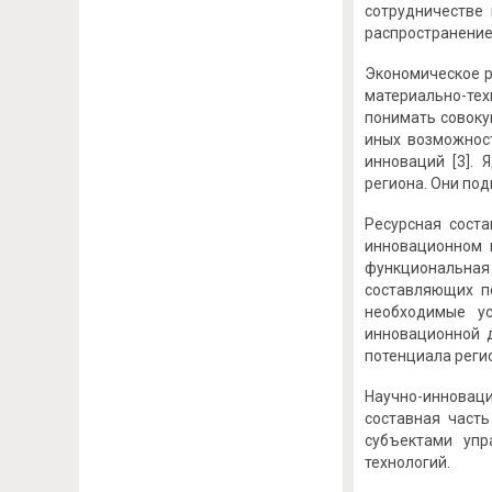
сотрудничестве
распространение
Экономическое р
материально-тех
понимать совоку
иных возможност
инноваций [3]. 
региона. Они по
Ресурсная сост
инновационном 
функциональная
составляющих п
необходимые у
инновационной 
потенциала реги
Научно-инновац
составная част
субъектами упр
технологий.