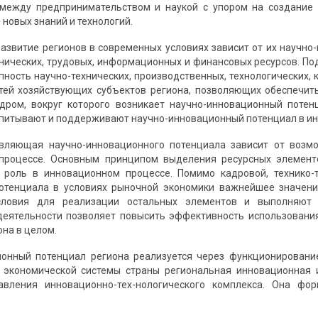
 между предпринимательством и наукой с упором на создание 
 новых знаний и технологий.
азвитие регионов в современных условиях зависит от их научно
нических, трудовых, информационных и финансовых ресурсов. П
пность научно-технических, производственных, технологических, 
ей хозяйствующих субъектов региона, позволяющих обеспечить
Ядром, вокруг которого возникает научно-инновационный потен
дпитывают и поддерживают научно-инновационный потенциал в инт
авляющая научно-инновационного потенциала зависит от возмо
процессе. Основным принципом выделения ресурсных элементо
 роль в инновационном процессе. Помимо кадровой, технико-т
отенциала в условиях рыночной экономики важнейшее значен
словия для реализации остальных элементов и выполняют 
деятельности позволяет повысить эффективность использовани
она в целом.
ионный потенциал региона реализуется через функционировани
ь экономической системы страны региональная инновационная
авления инновационно-тех-нологического комплекса. Она фо