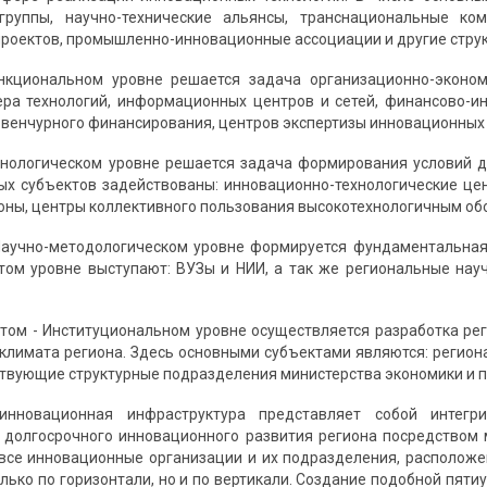
руппы, научно-технические альянсы, транснациональные ко
роектов, промышленно-инновационные ассоциации и другие струк
нкциональном уровне решается задача организационно-эконо
ра технологий, информационных центров и сетей, финансово-и
 венчурного финансирования, центров экспертизы инновационных 
хнологическом уровне решается задача формирования условий д
ых субъектов задействованы: инновационно-технологические цен
оны, центры коллективного пользования высокотехнологичным об
Научно-методологическом уровне формируется фундаментальная
том уровне выступают: ВУЗы и НИИ, а так же региональные нау
пятом - Институциональном уровне осуществляется разработка р
климата региона. Здесь основными субъектами являются: регион
ствующие структурные подразделения министерства экономики и 
инновационная инфраструктура представляет собой интегри
 долгосрочного инновационного развития региона посредством
все инновационные организации и их подразделения, расположе
олько по горизонтали, но и по вертикали. Создание подобной пят