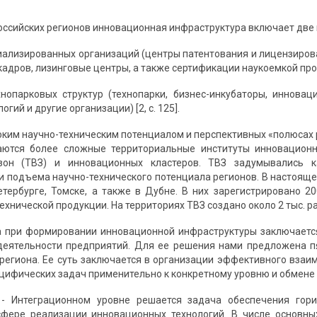
оссийских регионов инновационная инфраструктура включает две 
иализированных организаций (центры патентования и лицензиров
адров, лизинговые центры, а также сертификации наукоемкой прод
опарковых структур (технопарки, бизнес-инкубаторы, инновац
гий и другие организации) [2, с. 125].
соким научно-техническим потенциалом и перспективных «полюсах 
аются более сложные территориальные институты инновацион
зон (ТВЗ) и инновационных кластеров. ТВЗ задумывались 
и подъема научно-технического потенциала регионов. В настоящее
етербурге, Томске, а также в Дубне. В них зарегистрировано 2
ехнической продукции. На территориях ТВЗ создано около 2 тыс. рабо
 при формировании инновационной инфраструктуры заключается
деятельности предприятий. Для ее решения нами предложена 
региона. Ее суть заключается в организации эффективного взаи
цифических задач применительно к конкретному уровню и обмене 
 - Интеграционном уровне решается задача обеспечения гор
сфере реализации инновационных технологий. В числе основны