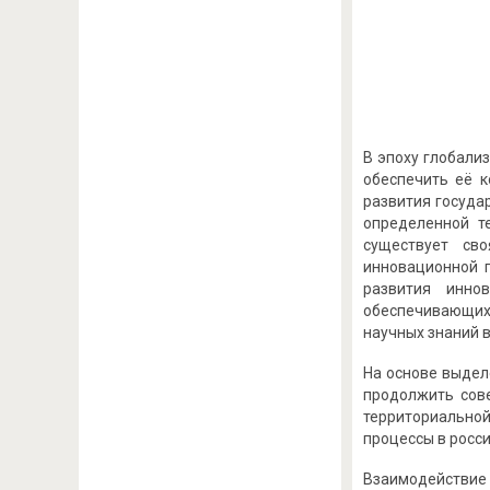
В эпоху глобали
обеспечить её к
развития госуда
определенной т
существует св
инновационной п
развития инно
обеспечивающих
научных знаний 
На основе выдел
продолжить сов
территориальной
процессы в росс
Взаимодействие