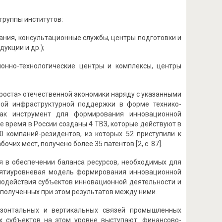
группы институтов:
ания, консультационные службы, центры подготовки и
укции и др.);
ионно-технологические центры и комплексы, центры
роста» отечественной экономики наряду с указанными
ной инфраструктурной поддержки в форме технико-
как инструмент для формирования инновационной
 время в России созданы 4 ТВЗ, которые действуют в
00 компаний-резидентов, из которых 52 приступили к
чих мест, получено более 35 патентов [2, с. 87].
 в обеспечении баланса ресурсов, необходимых для
пятиуровневая модель формирования инновационной
модействия субъектов инновационной деятельности и
полученных при этом результатов между ними.
изонтальных и вертикальных связей промышленных
х субъектов на этом уровне выступают: финансово-