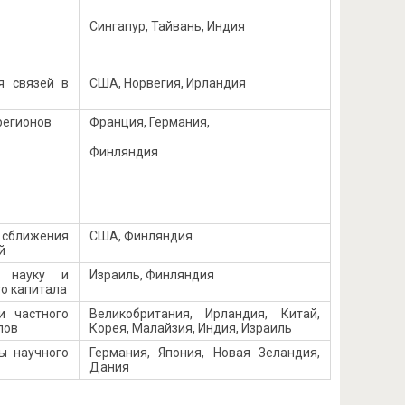
Сингапур, Тайвань, Индия
я связей в
США, Норвегия, Ирландия
регионов
Франция, Германия,
Финляндия
ближения
США, Финляндия
й
в науку и
Израиль, Финляндия
о капитала
и частного
Великобритания, Ирландия, Китай,
лов
Корея, Малайзия, Индия, Израиль
ы научного
Германия, Япония, Новая Зеландия,
Дания