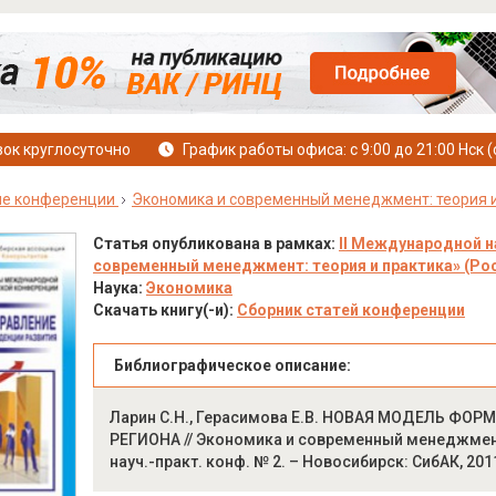
ок круглосуточно
График работы офиса: с 9:00 до 21:00 Нск (
е конференции
Экономика и современный менеджмент: теория и
Статья опубликована в рамках:
II Международной н
современный менеджмент: теория и практика» (Росси
Наука:
Экономика
Скачать книгу(-и):
Сборник статей конференции
Библиографическое описание:
Ларин С.Н., Герасимова Е.В. НОВАЯ МОДЕЛЬ 
РЕГИОНА // Экономика и современный менеджмент: т
науч.-практ. конф. № 2. – Новосибирск: СибАК, 201