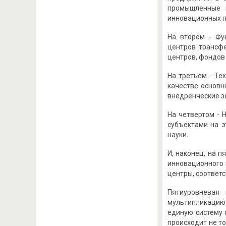
промышленные г
инновационных п
На втором - Фу
центров трансфе
центров, фондов
На третьем - Те
качестве основн
внедренческие з
На четвертом - 
субъектами на э
науки.
И, наконец, на 
инновационного 
центры, соответ
Пятиуровневая 
мультипликацию
единую систему 
происходит не т