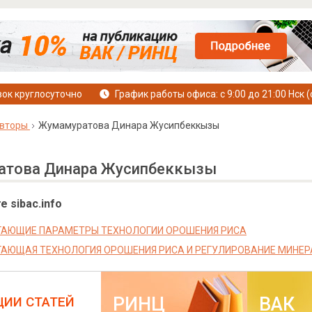
ок круглосуточно
График работы офиса: с 9:00 до 21:00 Нск (
вторы
Жумамуратова Динара Жусипбеккызы
това Динара Жусипбеккызы
е sibac.info
АЮЩИЕ ПАРАМЕТРЫ ТЕХНОЛОГИИ ОРОШЕНИЯ РИСА
АЮЩАЯ ТЕХНОЛОГИЯ ОРОШЕНИЯ РИСА И РЕГУЛИРОВАНИЕ МИНЕР
РИНЦ
ВАК
ЦИИ СТАТЕЙ