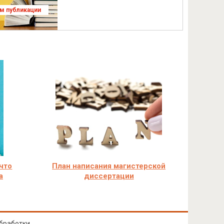
ям публикации
 что
План написания магистерской
а
диссертации
бработки