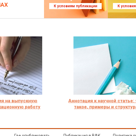
ЛАХ
К условиям публикации
К услови
ия на выпускную
Аннотация к научной статье:
кационную работу
такое, примеры и структур
Где опубликовать
Публикация в ВАК
Политика о