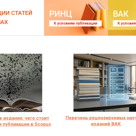
РИНЦ
ВАК
ЦИИ СТАТЕЙ
ЛАХ
К условиям публикации
К услови
Перечень рецензируемых нау
 издания: чего стоит
изданий ВАК
и публикации в Scopus