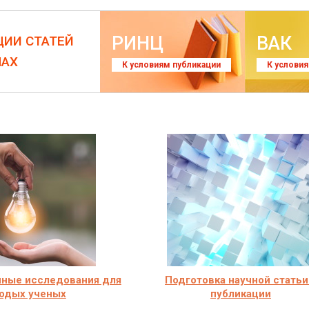
РИНЦ
ВАК
ЦИИ СТАТЕЙ
ЛАХ
К условиям публикации
К услови
чные исследования для
Подготовка научной статьи
одых ученых
публикации