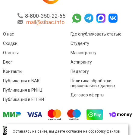
8-800-350-22-65
mail@sibac.info
О нас
Где опубликовать статью
Скидки
Студенту
Отзывы
Магистранту
Блог
Аспиранту
Контакты
Педагогу
Публикация в ВАК
Политика обработки
персональных данных
Публикация в РИНЦ
Договор оферты
Публикация в ЕГПНИ
© Sibac.info 2026. Все права защищены.
Это
Оставаясь на сайте, вы даете согласие на обработку файлов
произведение доступно по
лицензии Creative