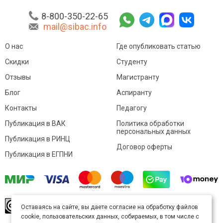
8-800-350-22-65
mail@sibac.info
О нас
Где опубликовать статью
Скидки
Студенту
Отзывы
Магистранту
Блог
Аспиранту
Контакты
Педагогу
Публикация в ВАК
Политика обработки
персональных данных
Публикация в РИНЦ
Договор оферты
Публикация в ЕГПНИ
© Sibac.info 2026. Все права защищены.
Это
Оставаясь на сайте, вы даете согласие на обработку файлов
произведение доступно по
лицензии Creative
cookie, пользовательских данных, собираемых, в том числе с
Commons «Attribution» («Атрибуция») 4.0