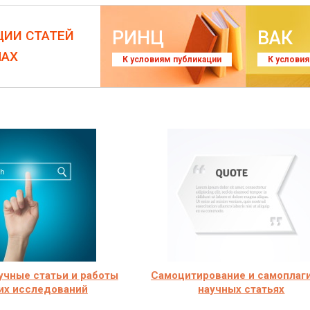
РИНЦ
ВАК
ЦИИ СТАТЕЙ
ЛАХ
К условиям публикации
К услови
учные статьи и работы
Самоцитирование и самоплаги
их исследований
научных статьях