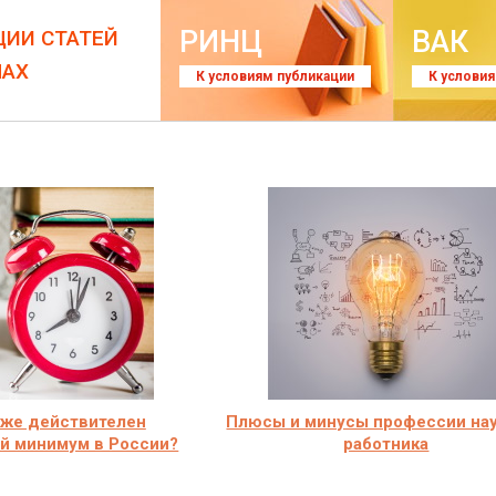
РИНЦ
ВАК
ЦИИ СТАТЕЙ
ЛАХ
К условиям публикации
К услови
 же действителен
Плюсы и минусы профессии на
й минимум в России?
работника